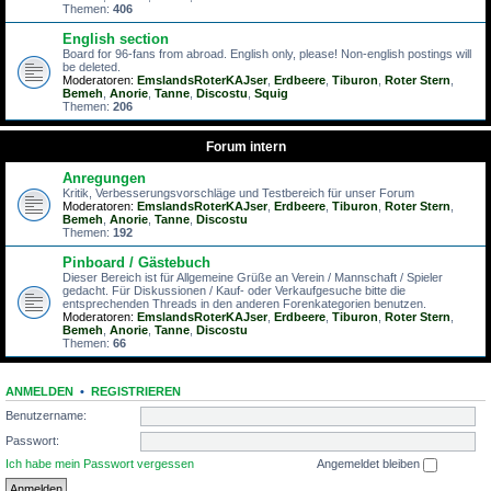
Themen:
406
English section
Board for 96-fans from abroad. English only, please! Non-english postings will
be deleted.
Moderatoren:
EmslandsRoterKAJser
,
Erdbeere
,
Tiburon
,
Roter Stern
,
Bemeh
,
Anorie
,
Tanne
,
Discostu
,
Squig
Themen:
206
Forum intern
Anregungen
Kritik, Verbesserungsvorschläge und Testbereich für unser Forum
Moderatoren:
EmslandsRoterKAJser
,
Erdbeere
,
Tiburon
,
Roter Stern
,
Bemeh
,
Anorie
,
Tanne
,
Discostu
Themen:
192
Pinboard / Gästebuch
Dieser Bereich ist für Allgemeine Grüße an Verein / Mannschaft / Spieler
gedacht. Für Diskussionen / Kauf- oder Verkaufgesuche bitte die
entsprechenden Threads in den anderen Forenkategorien benutzen.
Moderatoren:
EmslandsRoterKAJser
,
Erdbeere
,
Tiburon
,
Roter Stern
,
Bemeh
,
Anorie
,
Tanne
,
Discostu
Themen:
66
ANMELDEN
•
REGISTRIEREN
Benutzername:
Passwort:
Ich habe mein Passwort vergessen
Angemeldet bleiben