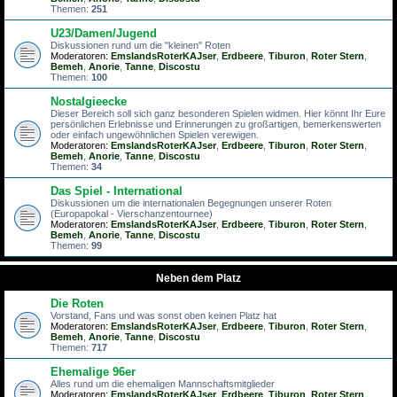
Themen:
251
U23/Damen/Jugend
Diskussionen rund um die "kleinen" Roten
Moderatoren:
EmslandsRoterKAJser
,
Erdbeere
,
Tiburon
,
Roter Stern
,
Bemeh
,
Anorie
,
Tanne
,
Discostu
Themen:
100
Nostalgieecke
Dieser Bereich soll sich ganz besonderen Spielen widmen. Hier könnt Ihr Eure
persönlichen Erlebnisse und Erinnerungen zu großartigen, bemerkenswerten
oder einfach ungewöhnlichen Spielen verewigen.
Moderatoren:
EmslandsRoterKAJser
,
Erdbeere
,
Tiburon
,
Roter Stern
,
Bemeh
,
Anorie
,
Tanne
,
Discostu
Themen:
34
Das Spiel - International
Diskussionen um die internationalen Begegnungen unserer Roten
(Europapokal - Vierschanzentournee)
Moderatoren:
EmslandsRoterKAJser
,
Erdbeere
,
Tiburon
,
Roter Stern
,
Bemeh
,
Anorie
,
Tanne
,
Discostu
Themen:
99
Neben dem Platz
Die Roten
Vorstand, Fans und was sonst oben keinen Platz hat
Moderatoren:
EmslandsRoterKAJser
,
Erdbeere
,
Tiburon
,
Roter Stern
,
Bemeh
,
Anorie
,
Tanne
,
Discostu
Themen:
717
Ehemalige 96er
Alles rund um die ehemaligen Mannschaftsmitglieder
Moderatoren:
EmslandsRoterKAJser
,
Erdbeere
,
Tiburon
,
Roter Stern
,