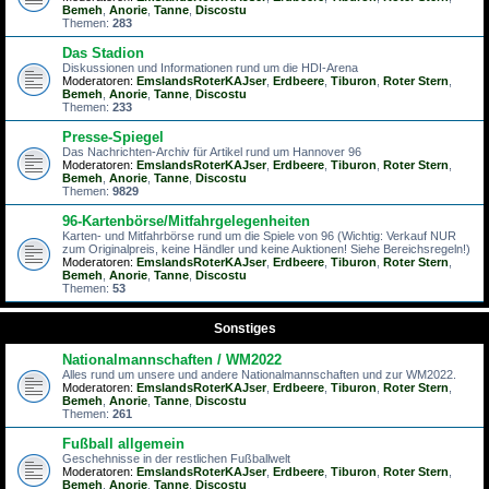
Bemeh
,
Anorie
,
Tanne
,
Discostu
Themen:
283
Das Stadion
Diskussionen und Informationen rund um die HDI-Arena
Moderatoren:
EmslandsRoterKAJser
,
Erdbeere
,
Tiburon
,
Roter Stern
,
Bemeh
,
Anorie
,
Tanne
,
Discostu
Themen:
233
Presse-Spiegel
Das Nachrichten-Archiv für Artikel rund um Hannover 96
Moderatoren:
EmslandsRoterKAJser
,
Erdbeere
,
Tiburon
,
Roter Stern
,
Bemeh
,
Anorie
,
Tanne
,
Discostu
Themen:
9829
96-Kartenbörse/Mitfahrgelegenheiten
Karten- und Mitfahrbörse rund um die Spiele von 96 (Wichtig: Verkauf NUR
zum Originalpreis, keine Händler und keine Auktionen! Siehe Bereichsregeln!)
Moderatoren:
EmslandsRoterKAJser
,
Erdbeere
,
Tiburon
,
Roter Stern
,
Bemeh
,
Anorie
,
Tanne
,
Discostu
Themen:
53
Sonstiges
Nationalmannschaften / WM2022
Alles rund um unsere und andere Nationalmannschaften und zur WM2022.
Moderatoren:
EmslandsRoterKAJser
,
Erdbeere
,
Tiburon
,
Roter Stern
,
Bemeh
,
Anorie
,
Tanne
,
Discostu
Themen:
261
Fußball allgemein
Geschehnisse in der restlichen Fußballwelt
Moderatoren:
EmslandsRoterKAJser
,
Erdbeere
,
Tiburon
,
Roter Stern
,
Bemeh
,
Anorie
,
Tanne
,
Discostu