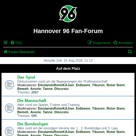
Hannover 96 Fan-Forum
FAQ
Registrieren
Anmelden
S
Foren-Übersicht
u
Aktuelle Zeit: 10. Aug 2026, 21:13
c
Auf dem Platz
h
Das Spiel
e
Diskussionen rund um die Begegnungen der Profimannschaft
Moderatoren:
EmslandsRoterKAJser
,
Erdbeere
,
Tiburon
,
Roter Stern
,
Bemeh
,
Anorie
,
Tanne
,
Discostu
Themen:
2067
Die Mannschaft
Alles rund um Spieler, Trainer und Training
Moderatoren:
EmslandsRoterKAJser
,
Erdbeere
,
Tiburon
,
Roter Stern
,
Bemeh
,
Anorie
,
Tanne
,
Discostu
Themen:
595
Die Bundesligen
Alles rund um die sonstigen Vereine der 1., 2. Bundesliga und 3. Liga.
Moderatoren:
EmslandsRoterKAJser
,
Erdbeere
,
Tiburon
,
Roter Stern
,
Bemeh
,
Anorie
,
Tanne
,
Discostu