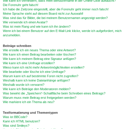
Wie kann ich verhindern, dass mein Benutzername in der Online-Liste auftaucht?
Die Forenuhr geht falsch!
Ich habe die Zeitzone eingestellt, aber die Forenuhr geht immer noch falsch!
Meine Sprache steht auf diesem Board nicht zur Auswahl!
Was sind das für Bilder, die bei meinem Benutzernamen angezeigt werden?
Wie verwende ich einen Avatar?
Was ist mein Rang und wie kann ich ihn ändern?
Wenn ich bei einem Benutzer auf den E-Mail-Link klicke, werde ich aufgefordert, mich
anzumelden.
Beiträge schreiben
Wie erstelle ich ein neues Thema oder eine Antwort?
Wie kann ich einen Beitrag bearbeiten oder löschen?
Wie kann ich meinem Beitrag eine Signatur anfügen?
Wie kann ich eine Umfrage erstellen?
Wieso kann ich nicht mehr Antwortmöglichkeiten erstellen?
Wie bearbeite oder lösche ich eine Umfrage?
Warum kann ich auf bestimmte Foren nicht zugreifen?
Weshalb kann ich keine Dateianhänge anfügen?
Weshalb wurde ich verwarnt?
Wie kann ich Beiträge den Moderatoren melden?
Was bewirkt die „Speichern“-Schaltfläche beim Schreiben eines Beitrags?
Warum muss mein Beitrag erst freigegeben werden?
Wie markiere ich ein Thema als neu?
Textformatierung und Thementypen
Was ist BBCode?
Kann ich HTML benutzen?
Was sind Smileys?