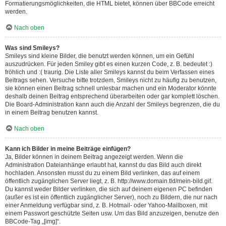
Formatierungsmöglichkeiten, die HTML bietet, können über BBCode erreicht
werden.
Nach oben
Was sind Smileys?
Smileys sind kleine Bilder, die benutzt werden können, um ein Gefühl
auszudrücken. Für jeden Smiley gibt es einen kurzen Code, z. B. bedeutet :)
fröhlich und :( traurig. Die Liste aller Smileys kannst du beim Verfassen eines
Beitrags sehen. Versuche bitte trotzdem, Smileys nicht zu häufig zu benutzen,
sie können einen Beitrag schnell unlesbar machen und ein Moderator könnte
deshalb deinen Beitrag entsprechend überarbeiten oder gar komplett löschen.
Die Board-Administration kann auch die Anzahl der Smileys begrenzen, die du
in einem Beitrag benutzen kannst.
Nach oben
Kann ich Bilder in meine Beiträge einfügen?
Ja, Bilder können in deinem Beitrag angezeigt werden. Wenn die
Administration Dateianhänge erlaubt hat, kannst du das Bild auch direkt
hochladen. Ansonsten musst du zu einem Bild verlinken, das auf einem
öffentlich zugänglichen Server liegt, z. B. http://www.domain.tld/mein-bild.gif.
Du kannst weder Bilder verlinken, die sich auf deinem eigenen PC befinden
(außer es ist ein öffentlich zugänglicher Server), noch zu Bildern, die nur nach
einer Anmeldung verfügbar sind, z. B. Hotmail- oder Yahoo-Mailboxen, mit
einem Passwort geschützte Seiten usw. Um das Bild anzuzeigen, benutze den
BBCode-Tag „[img]“.