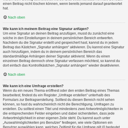
einen Beitrag nicht löschen können, wenn bereits jemand darauf geantwortet
hat.
Nach oben
Wie kann ich meinem Beitrag eine Signatur anfügen?
Um eine Signatur an deinen Beitrag anzufügen, musst du zunächst eine
solche in den Einstellungen in deinem persönlichen Bereich entwerfen.
Nachdem du die Signatur erstellt und gespeichert hast, kannst du in jedem
Beitrag das Kästchen „Signatur anhängen“ aktivieren. Du kannst eine Signatur
auch hinzufügen, indem du in deinem persönlichen Bereich das
standardmäßige Anhängen deiner Signatur aktivierst. Wenn du einen
einzelnen Beitrag dennoch ohne Signatur verfassen möchtest, so kannst du
dort einfach das Kontrollkästchen „Signatur anhängen“ wieder deaktivieren.
Nach oben
Wie kann ich eine Umfrage erstellen?
Wenn du ein neues Thema eröffnest oder den ersten Beitrag eines Themas
bearbeitest, findest du ein Register „Umfrage erstellen“ unterhalb des
Formulars zur Beitragserstellung. Solltest du diesen Bereich nicht sehen
können, so hast du wahrscheinlich nicht die Berechtigung, Umfragen zu
erstellen. Du solltest einen Titel und mindestens zwei Antwortmöglichkeiten in
die entsprechenden Felder eingeben und dabei sicherstellen, dass jede
Antwortmöglichkeit in einer eigenen Zeile steht. Du kannst auch unter
„Auswahlmöglichkeiten pro Benutzer“ festlegen, wie viele Optionen ein
Benutzer auswählen kann, welches Zeitlimit für die Umfrage gilt (0 bedeutet