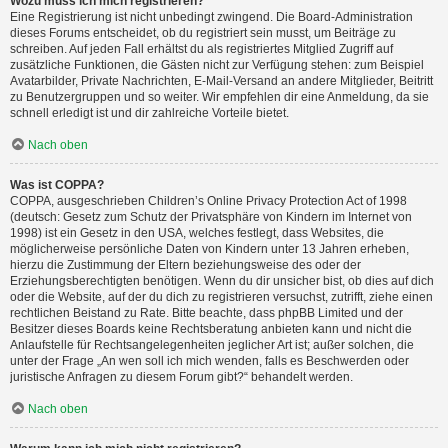
Wozu muss ich mich registrieren?
Eine Registrierung ist nicht unbedingt zwingend. Die Board-Administration
dieses Forums entscheidet, ob du registriert sein musst, um Beiträge zu
schreiben. Auf jeden Fall erhältst du als registriertes Mitglied Zugriff auf
zusätzliche Funktionen, die Gästen nicht zur Verfügung stehen: zum Beispiel
Avatarbilder, Private Nachrichten, E-Mail-Versand an andere Mitglieder, Beitritt
zu Benutzergruppen und so weiter. Wir empfehlen dir eine Anmeldung, da sie
schnell erledigt ist und dir zahlreiche Vorteile bietet.
Nach oben
Was ist COPPA?
COPPA, ausgeschrieben Children’s Online Privacy Protection Act of 1998
(deutsch: Gesetz zum Schutz der Privatsphäre von Kindern im Internet von
1998) ist ein Gesetz in den USA, welches festlegt, dass Websites, die
möglicherweise persönliche Daten von Kindern unter 13 Jahren erheben,
hierzu die Zustimmung der Eltern beziehungsweise des oder der
Erziehungsberechtigten benötigen. Wenn du dir unsicher bist, ob dies auf dich
oder die Website, auf der du dich zu registrieren versuchst, zutrifft, ziehe einen
rechtlichen Beistand zu Rate. Bitte beachte, dass phpBB Limited und der
Besitzer dieses Boards keine Rechtsberatung anbieten kann und nicht die
Anlaufstelle für Rechtsangelegenheiten jeglicher Art ist; außer solchen, die
unter der Frage „An wen soll ich mich wenden, falls es Beschwerden oder
juristische Anfragen zu diesem Forum gibt?“ behandelt werden.
Nach oben