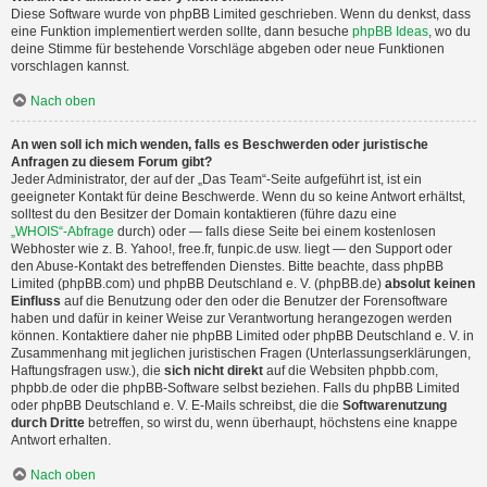
Diese Software wurde von phpBB Limited geschrieben. Wenn du denkst, dass
eine Funktion implementiert werden sollte, dann besuche
phpBB Ideas
, wo du
deine Stimme für bestehende Vorschläge abgeben oder neue Funktionen
vorschlagen kannst.
Nach oben
An wen soll ich mich wenden, falls es Beschwerden oder juristische
Anfragen zu diesem Forum gibt?
Jeder Administrator, der auf der „Das Team“-Seite aufgeführt ist, ist ein
geeigneter Kontakt für deine Beschwerde. Wenn du so keine Antwort erhältst,
solltest du den Besitzer der Domain kontaktieren (führe dazu eine
„WHOIS“-Abfrage
durch) oder — falls diese Seite bei einem kostenlosen
Webhoster wie z. B. Yahoo!, free.fr, funpic.de usw. liegt — den Support oder
den Abuse-Kontakt des betreffenden Dienstes. Bitte beachte, dass phpBB
Limited (phpBB.com) und phpBB Deutschland e. V. (phpBB.de)
absolut keinen
Einfluss
auf die Benutzung oder den oder die Benutzer der Forensoftware
haben und dafür in keiner Weise zur Verantwortung herangezogen werden
können. Kontaktiere daher nie phpBB Limited oder phpBB Deutschland e. V. in
Zusammenhang mit jeglichen juristischen Fragen (Unterlassungserklärungen,
Haftungsfragen usw.), die
sich nicht direkt
auf die Websiten phpbb.com,
phpbb.de oder die phpBB-Software selbst beziehen. Falls du phpBB Limited
oder phpBB Deutschland e. V. E-Mails schreibst, die die
Softwarenutzung
durch Dritte
betreffen, so wirst du, wenn überhaupt, höchstens eine knappe
Antwort erhalten.
Nach oben