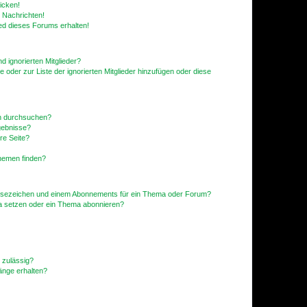
icken!
 Nachrichten!
ed dieses Forums erhalten!
d ignorierten Mitglieder?
e oder zur Liste der ignorierten Mitglieder hinzufügen oder diese
en durchsuchen?
gebnisse?
re Seite?
hemen finden?
esezeichen und einem Abonnements für ein Thema oder Forum?
a setzen oder ein Thema abonnieren?
 zulässig?
hänge erhalten?