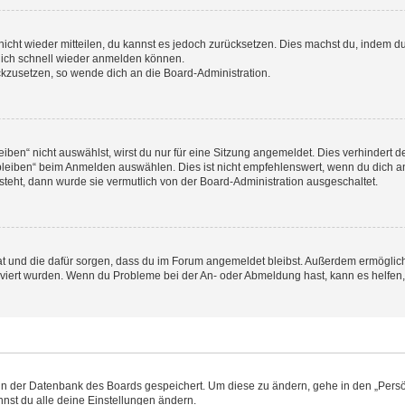
 nicht wieder mitteilen, du kannst es jedoch zurücksetzen. Dies machst du, indem 
 dich schnell wieder anmelden können.
ückzusetzen, so wende dich an die Board-Administration.
en“ nicht auswählst, wirst du nur für eine Sitzung angemeldet. Dies verhindert 
leiben“ beim Anmelden auswählen. Dies ist nicht empfehlenswert, wenn du dich an
 steht, dann wurde sie vermutlich von der Board-Administration ausgeschaltet.
 hat und die dafür sorgen, dass du im Forum angemeldet bleibst. Außerdem ermögli
tiviert wurden. Wenn du Probleme bei der An- oder Abmeldung hast, kann es helfen
n in der Datenbank des Boards gespeichert. Um diese zu ändern, gehe in den „Persö
nst du alle deine Einstellungen ändern.