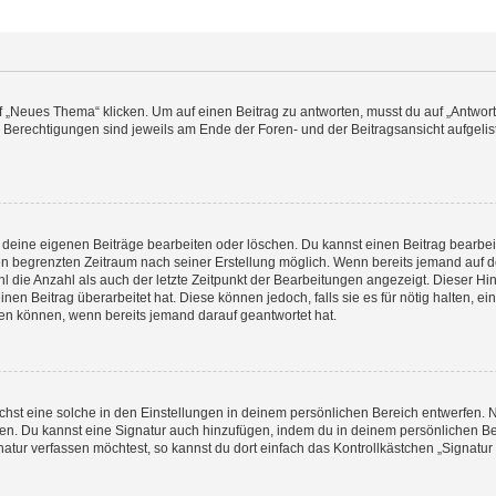
„Neues Thema“ klicken. Um auf einen Beitrag zu antworten, musst du auf „Antworte
e Berechtigungen sind jeweils am Ende der Foren- und der Beitragsansicht aufgeliste
r deine eigenen Beiträge bearbeiten oder löschen. Du kannst einen Beitrag bearbe
inen begrenzten Zeitraum nach seiner Erstellung möglich. Wenn bereits jemand auf de
 die Anzahl als auch der letzte Zeitpunkt der Bearbeitungen angezeigt. Dieser Hi
en Beitrag überarbeitet hat. Diese können jedoch, falls sie es für nötig halten, ei
hen können, wenn bereits jemand darauf geantwortet hat.
st eine solche in den Einstellungen in deinem persönlichen Bereich entwerfen. Na
eren. Du kannst eine Signatur auch hinzufügen, indem du in deinem persönlichen 
atur verfassen möchtest, so kannst du dort einfach das Kontrollkästchen „Signatu