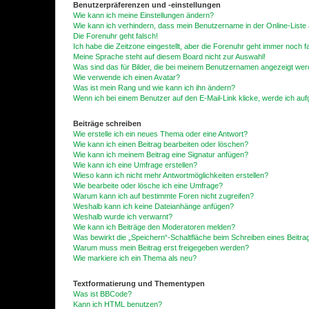
Benutzerpräferenzen und -einstellungen
Wie kann ich meine Einstellungen ändern?
Wie kann ich verhindern, dass mein Benutzername in der Online-Liste 
Die Forenuhr geht falsch!
Ich habe die Zeitzone eingestellt, aber die Forenuhr geht immer noch f
Meine Sprache steht auf diesem Board nicht zur Auswahl!
Was sind das für Bilder, die bei meinem Benutzernamen angezeigt we
Wie verwende ich einen Avatar?
Was ist mein Rang und wie kann ich ihn ändern?
Wenn ich bei einem Benutzer auf den E-Mail-Link klicke, werde ich au
Beiträge schreiben
Wie erstelle ich ein neues Thema oder eine Antwort?
Wie kann ich einen Beitrag bearbeiten oder löschen?
Wie kann ich meinem Beitrag eine Signatur anfügen?
Wie kann ich eine Umfrage erstellen?
Wieso kann ich nicht mehr Antwortmöglichkeiten erstellen?
Wie bearbeite oder lösche ich eine Umfrage?
Warum kann ich auf bestimmte Foren nicht zugreifen?
Weshalb kann ich keine Dateianhänge anfügen?
Weshalb wurde ich verwarnt?
Wie kann ich Beiträge den Moderatoren melden?
Was bewirkt die „Speichern“-Schaltfläche beim Schreiben eines Beitra
Warum muss mein Beitrag erst freigegeben werden?
Wie markiere ich ein Thema als neu?
Textformatierung und Thementypen
Was ist BBCode?
Kann ich HTML benutzen?