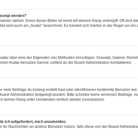
gezeigt werden?
amen stehen. Eines dieser Bilder ist meist mit deinem Rang verknüpft: Oft sind di
ld wird auch als „Avatar“ bezeichnet. Es handelt sich hierbei in der Regel um ein
 Avatar über eine der folgenden vier Methoden hinzufügen: Gravatar, Galerie, Rem
en Avatar benutzen kannst, solltest du die Board-Administration kontaktieren.
viele Beiträge du bislang erstellt hast oder identifizieren bestimmte Benutzer w
 Board-Administration festgelegt wurden. Bitte schreibe keine sinnlosen Beiträge
wird deinen Rang unter Umständen einfach wieder zurücksetzen.
rde ich aufgefordert, mich anzumelden.
ion für Nachrichten an andere Benutzer nutzen, falls diese von der Board-Administ