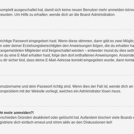
g komplett ausgeschaltet hat, damit sich keine neuen Benutzer mehr anmelden könn
 wurden. Um Hilfe zu erhalten, wende dich an die Board-Administration.
 richtige Passwort eingegeben hast. Wenn diese stimmen, dann gibt es zwei Mögl
tern oder deiner Erziehungsberechtigten den Anweisungen folgen, die du erhalten ha
u angemeldeten Mitglieder erst freigeschaltet werden – entweder musst du dies selbs
. Wenn du eine E-Mail erhalten hast, folge den dort enthaltenen Anweisungen. Ansons
 dir sicher bist, dass deine E-Mail-Adresse korrekt eingegeben wurde, dann kontak
Benutzername und dein Passwort richtig sind. Wenn dies der Fall ist, wende dich a
ionsproblem mit der Website vorliegt, welches ein Administrator lösen muss.
icht mehr anmelden?!
erschieden Gründen deaktiviert oder gelöscht hat. Außerdem löschen viele Boards r
triere dich einfach erneut und nimm aktiv an den Diskussionen teil!