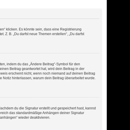
n“ klicken. Es könnte sein, dass eine Registrierung
t. Z. B. „Du darfst neue Themen erstellen“, „Du darfst
iten, indem du das „Ändere Beitrag“-Symbol für den
inen Beitrag geantwortet hat, wird dein Beitrag in der
nweis erscheint nicht, wenn noch niemand auf deinen Beitrag
ne Notiz hinterlassen, warum dein Beitrag überarbeitet wurde.
chdem du die Signatur erstellt und gespeichert hast, kannst
Bereich das standardmäßige Anhängen deiner Signatur
r anhängen“ wieder deaktivieren.