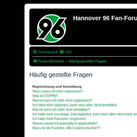
Hannover 96 Fan-For
Schnellzugriff
FAQ
Foren-Übersicht
Häufig gestellte Fragen
Häufig gestellte Fragen
Registrierung und Anmeldung
Wozu muss ich mich registrieren?
Was ist COPPA?
Warum kann ich mich nicht registrieren?
Ich habe mich registriert, kann mich aber nicht anmelden!
Warum kann ich mich nicht anmelden?
Ich habe mich vor einiger Zeit registriert, kann mich aber nicht mehr 
Ich habe mein Passwort vergessen!
Warum werde ich automatisch abgemeldet?
Wozu ist die Funktion „Alle Cookies löschen“?