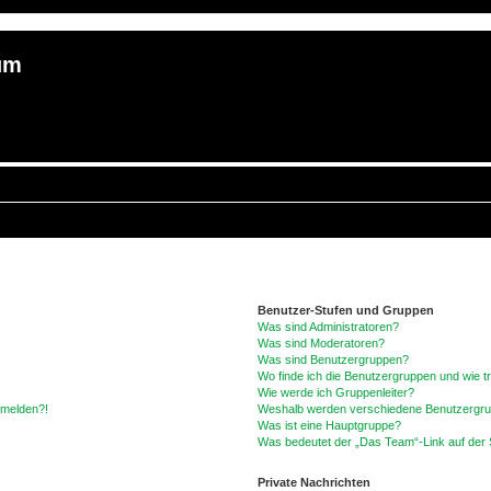
um
Benutzer-Stufen und Gruppen
Was sind Administratoren?
Was sind Moderatoren?
Was sind Benutzergruppen?
Wo finde ich die Benutzergruppen und wie tr
Wie werde ich Gruppenleiter?
anmelden?!
Weshalb werden verschiedene Benutzergrupp
Was ist eine Hauptgruppe?
Was bedeutet der „Das Team“-Link auf der S
Private Nachrichten