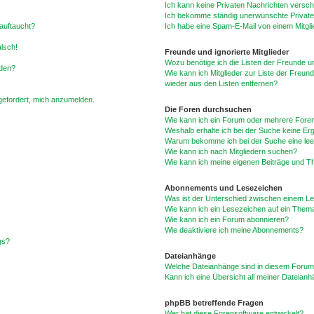
Ich kann keine Privaten Nachrichten versch
Ich bekomme ständig unerwünschte Private
auftaucht?
Ich habe eine Spam-E-Mail von einem Mitgli
alsch!
Freunde und ignorierte Mitglieder
Wozu benötige ich die Listen der Freunde un
rden?
Wie kann ich Mitglieder zur Liste der Freund
wieder aus den Listen entfernen?
fgefordert, mich anzumelden.
Die Foren durchsuchen
Wie kann ich ein Forum oder mehrere For
Weshalb erhalte ich bei der Suche keine Er
Warum bekomme ich bei der Suche eine lee
Wie kann ich nach Mitgliedern suchen?
Wie kann ich meine eigenen Beiträge und T
Abonnements und Lesezeichen
Was ist der Unterschied zwischen einem L
Wie kann ich ein Lesezeichen auf ein Them
Wie kann ich ein Forum abonnieren?
Wie deaktiviere ich meine Abonnements?
gs?
Dateianhänge
Welche Dateianhänge sind in diesem Forum
Kann ich eine Übersicht all meiner Dateian
phpBB betreffende Fragen
Wer hat diese Forensoftware entwickelt?