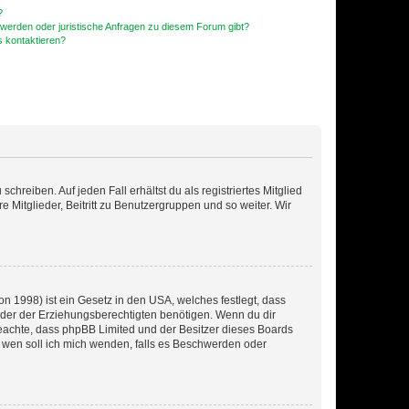
?
hwerden oder juristische Anfragen zu diesem Forum gibt?
s kontaktieren?
chreiben. Auf jeden Fall erhältst du als registriertes Mitglied
e Mitglieder, Beitritt zu Benutzergruppen und so weiter. Wir
n 1998) ist ein Gesetz in den USA, welches festlegt, dass
der der Erziehungsberechtigten benötigen. Wenn du dir
te beachte, dass phpBB Limited und der Besitzer dieses Boards
An wen soll ich mich wenden, falls es Beschwerden oder