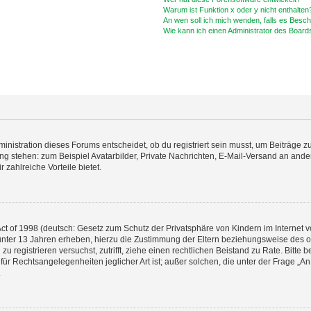
Warum ist Funktion x oder y nicht enthalten
An wen soll ich mich wenden, falls es Besc
Wie kann ich einen Administrator des Board
istration dieses Forums entscheidet, ob du registriert sein musst, um Beiträge zu s
ung stehen: zum Beispiel Avatarbilder, Private Nachrichten, E-Mail-Versand an ander
 zahlreiche Vorteile bietet.
t of 1998 (deutsch: Gesetz zum Schutz der Privatsphäre von Kindern im Internet vo
unter 13 Jahren erheben, hierzu die Zustimmung der Eltern beziehungsweise des o
h zu registrieren versuchst, zutrifft, ziehe einen rechtlichen Beistand zu Rate. Bit
für Rechtsangelegenheiten jeglicher Art ist; außer solchen, die unter der Frage „
.