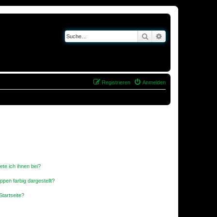
Suche
Erweiterte Suche
Registrieren
Anmelden
ete ich ihnen bei?
en farbig dargestellt?
tartseite?