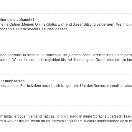
ine-Liste auftaucht?
n eine Option „Meinen Online-Status während dieser Sitzung verbergen“. Wenn du d
st dann als unsichtbarer Besucher gezählt.
en Zeitzone. In diesem Fall solltest du im „Persönlichen Bereich“ die für dich passe
den. Wenn du noch nicht registriert bist, ist dies ein guter Grund, dies jetzt zu tun
mer noch falsch!
t hast und die Zeit trotzdem noch falsch ist, geht die Uhr des Servers vermutlich fal
t installiert oder niemand hat das Forum bislang in deine Sprache übersetzt. Frag
, würden wir uns freuen, wenn du es übersetzen würdest. Weitere Informationen dazu