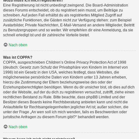
Wozu muss ich mich registrieren?
Eine Registrierung ist nicht unbedingt zwingend. Die Board-Administration
dieses Forums entscheidet, ob du registriert sein musst, um Beiträge zu
schreiben. Auf jeden Fall erhältst du als registriertes Mitglied Zugriff auf
zusätzliche Funktionen, die Gästen nicht zur Verfügung stehen: zum Beispiel
Avatarbilder, Private Nachrichten, E-Mail-Versand an andere Mitglieder, Beitritt
zu Benutzergruppen und so weiter. Wir empfehlen dir eine Anmeldung, da sie
schnell erledigt ist und dir zahlreiche Vorteile bietet.
Nach oben
Was ist COPPA?
COPPA, ausgeschrieben Children’s Online Privacy Protection Act of 1998
(deutsch: Gesetz zum Schutz der Privatsphäre von Kindern im Internet von
1998) ist ein Gesetz in den USA, welches festlegt, dass Websites, die
möglicherweise persönliche Daten von Kindern unter 13 Jahren erheben,
hierzu die Zustimmung der Eltern beziehungsweise des oder der
Erziehungsberechtigten benötigen. Wenn du dir unsicher bist, ob dies auf dich
oder die Website, auf der du dich zu registrieren versuchst, zutrifft, ziehe einen
rechtlichen Beistand zu Rate. Bitte beachte, dass phpBB Limited und der
Besitzer dieses Boards keine Rechtsberatung anbieten kann und nicht die
Anlaufstelle für Rechtsangelegenheiten jeglicher Art ist; außer solchen, die
unter der Frage „An wen soll ich mich wenden, falls es Beschwerden oder
juristische Anfragen zu diesem Forum gibt?“ behandelt werden.
Nach oben