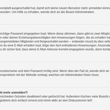
g komplett ausgeschaltet hat, damit sich keine neuen Benutzer mehr anmelden könn
 wurden. Um Hilfe zu erhalten, wende dich an die Board-Administration.
 richtige Passwort eingegeben hast. Wenn diese stimmen, dann gibt es zwei Mögl
tern oder deiner Erziehungsberechtigten den Anweisungen folgen, die du erhalten ha
u angemeldeten Mitglieder erst freigeschaltet werden – entweder musst du dies selbs
. Wenn du eine E-Mail erhalten hast, folge den dort enthaltenen Anweisungen. Ansons
 dir sicher bist, dass deine E-Mail-Adresse korrekt eingegeben wurde, dann kontak
Benutzername und dein Passwort richtig sind. Wenn dies der Fall ist, wende dich a
ionsproblem mit der Website vorliegt, welches ein Administrator lösen muss.
icht mehr anmelden?!
erschieden Gründen deaktiviert oder gelöscht hat. Außerdem löschen viele Boards r
triere dich einfach erneut und nimm aktiv an den Diskussionen teil!