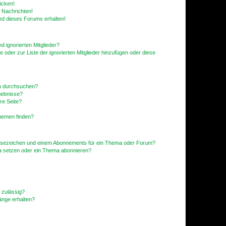
icken!
 Nachrichten!
ed dieses Forums erhalten!
d ignorierten Mitglieder?
e oder zur Liste der ignorierten Mitglieder hinzufügen oder diese
en durchsuchen?
gebnisse?
re Seite?
hemen finden?
esezeichen und einem Abonnements für ein Thema oder Forum?
a setzen oder ein Thema abonnieren?
 zulässig?
hänge erhalten?