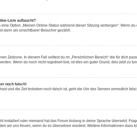
ine-Liste auftaucht?
n eine Option „Meinen Online-Status während dieser Sitzung verbergen“. Wenn du d
st dann als unsichtbarer Besucher gezählt.
en Zeitzone. In diesem Fall solltest du im „Persönlichen Bereich“ die für dich passe
den. Wenn du noch nicht registriert bist, ist dies ein guter Grund, dies jetzt zu tun
mer noch falsch!
t hast und die Zeit trotzdem noch falsch ist, geht die Uhr des Servers vermutlich fal
t installiert oder niemand hat das Forum bislang in deine Sprache übersetzt. Frag
, würden wir uns freuen, wenn du es übersetzen würdest. Weitere Informationen dazu