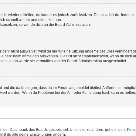
 nicht wieder mitteilen, du kannst es jedoch zurücksetzen. Dies machst du, indem 
 dich schnell wieder anmelden können.
ückzusetzen, so wende dich an die Board-Administration.
en“ nicht auswählst, wirst du nur für eine Sitzung angemeldet. Dies verhindert 
leiben“ beim Anmelden auswählen. Dies ist nicht empfehlenswert, wenn du dich an
 steht, dann wurde sie vermutlich von der Board-Administration ausgeschaltet.
 hat und die dafür sorgen, dass du im Forum angemeldet bleibst. Außerdem ermögli
tiviert wurden. Wenn du Probleme bei der An- oder Abmeldung hast, kann es helfen
n in der Datenbank des Boards gespeichert. Um diese zu ändern, gehe in den „Persö
nst du alle deine Einstellungen ändern.