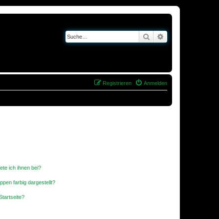
Suche
Erweiterte Suche
Registrieren
Anmelden
ete ich ihnen bei?
en farbig dargestellt?
tartseite?