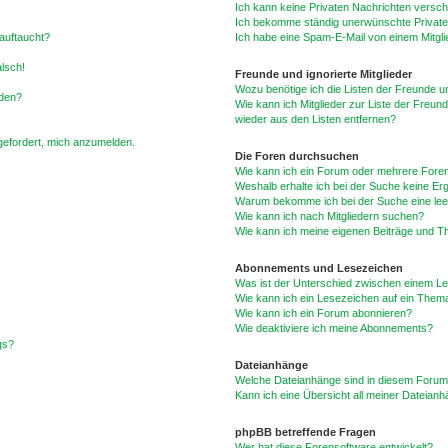
Ich kann keine Privaten Nachrichten versch
Ich bekomme ständig unerwünschte Private
auftaucht?
Ich habe eine Spam-E-Mail von einem Mitgli
alsch!
Freunde und ignorierte Mitglieder
Wozu benötige ich die Listen der Freunde un
rden?
Wie kann ich Mitglieder zur Liste der Freund
wieder aus den Listen entfernen?
fgefordert, mich anzumelden.
Die Foren durchsuchen
Wie kann ich ein Forum oder mehrere For
Weshalb erhalte ich bei der Suche keine Er
Warum bekomme ich bei der Suche eine lee
Wie kann ich nach Mitgliedern suchen?
Wie kann ich meine eigenen Beiträge und T
Abonnements und Lesezeichen
Was ist der Unterschied zwischen einem L
Wie kann ich ein Lesezeichen auf ein Them
Wie kann ich ein Forum abonnieren?
Wie deaktiviere ich meine Abonnements?
gs?
Dateianhänge
Welche Dateianhänge sind in diesem Forum
Kann ich eine Übersicht all meiner Dateian
phpBB betreffende Fragen
Wer hat diese Forensoftware entwickelt?