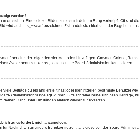
gezeigt werden?
amen stehen. Eines dieser Bilder ist meist mit deinem Rang verknüpft: Oft sind di
ld wird auch als „Avatar“ bezeichnet. Es handelt sich hierbei in der Regel um ein
 Avatar über eine der folgenden vier Methoden hinzufügen: Gravatar, Galerie, Rem
en Avatar benutzen kannst, solltest du die Board-Administration kontaktieren.
viele Beiträge du bislang erstellt hast oder identifizieren bestimmte Benutzer w
 Board-Administration festgelegt wurden. Bitte schreibe keine sinnlosen Beiträge
wird deinen Rang unter Umständen einfach wieder zurücksetzen.
rde ich aufgefordert, mich anzumelden.
ion für Nachrichten an andere Benutzer nutzen, falls diese von der Board-Administ