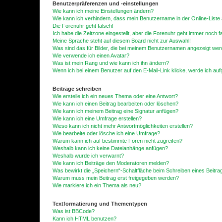
Benutzerpräferenzen und -einstellungen
Wie kann ich meine Einstellungen ändern?
Wie kann ich verhindern, dass mein Benutzername in der Online-Liste 
Die Forenuhr geht falsch!
Ich habe die Zeitzone eingestellt, aber die Forenuhr geht immer noch f
Meine Sprache steht auf diesem Board nicht zur Auswahl!
Was sind das für Bilder, die bei meinem Benutzernamen angezeigt we
Wie verwende ich einen Avatar?
Was ist mein Rang und wie kann ich ihn ändern?
Wenn ich bei einem Benutzer auf den E-Mail-Link klicke, werde ich au
Beiträge schreiben
Wie erstelle ich ein neues Thema oder eine Antwort?
Wie kann ich einen Beitrag bearbeiten oder löschen?
Wie kann ich meinem Beitrag eine Signatur anfügen?
Wie kann ich eine Umfrage erstellen?
Wieso kann ich nicht mehr Antwortmöglichkeiten erstellen?
Wie bearbeite oder lösche ich eine Umfrage?
Warum kann ich auf bestimmte Foren nicht zugreifen?
Weshalb kann ich keine Dateianhänge anfügen?
Weshalb wurde ich verwarnt?
Wie kann ich Beiträge den Moderatoren melden?
Was bewirkt die „Speichern“-Schaltfläche beim Schreiben eines Beitra
Warum muss mein Beitrag erst freigegeben werden?
Wie markiere ich ein Thema als neu?
Textformatierung und Thementypen
Was ist BBCode?
Kann ich HTML benutzen?