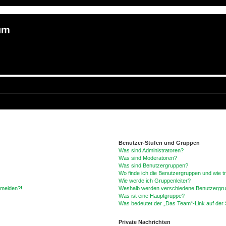
um
Benutzer-Stufen und Gruppen
Was sind Administratoren?
Was sind Moderatoren?
Was sind Benutzergruppen?
Wo finde ich die Benutzergruppen und wie tr
Wie werde ich Gruppenleiter?
anmelden?!
Weshalb werden verschiedene Benutzergrupp
Was ist eine Hauptgruppe?
Was bedeutet der „Das Team“-Link auf der S
Private Nachrichten