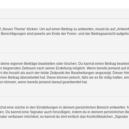
„Neues Thema“ klicken. Um auf einen Beitrag zu antworten, musst du auf „Antworte
e Berechtigungen sind jeweils am Ende der Foren- und der Beitragsansicht aufgeliste
r deine eigenen Beiträge bearbeiten oder löschen. Du kannst einen Beitrag bearbe
inen begrenzten Zeitraum nach seiner Erstellung möglich. Wenn bereits jemand auf de
 die Anzahl als auch der letzte Zeitpunkt der Bearbeitungen angezeigt. Dieser Hi
en Beitrag überarbeitet hat. Diese können jedoch, falls sie es für nötig halten, ei
hen können, wenn bereits jemand darauf geantwortet hat.
st eine solche in den Einstellungen in deinem persönlichen Bereich entwerfen. Na
eren. Du kannst eine Signatur auch hinzufügen, indem du in deinem persönlichen 
atur verfassen möchtest, so kannst du dort einfach das Kontrollkästchen „Signatu