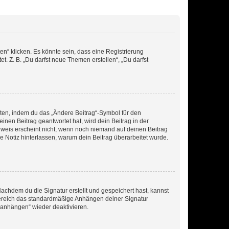
n“ klicken. Es könnte sein, dass eine Registrierung
t. Z. B. „Du darfst neue Themen erstellen“, „Du darfst
iten, indem du das „Ändere Beitrag“-Symbol für den
inen Beitrag geantwortet hat, wird dein Beitrag in der
nweis erscheint nicht, wenn noch niemand auf deinen Beitrag
ne Notiz hinterlassen, warum dein Beitrag überarbeitet wurde.
chdem du die Signatur erstellt und gespeichert hast, kannst
Bereich das standardmäßige Anhängen deiner Signatur
r anhängen“ wieder deaktivieren.