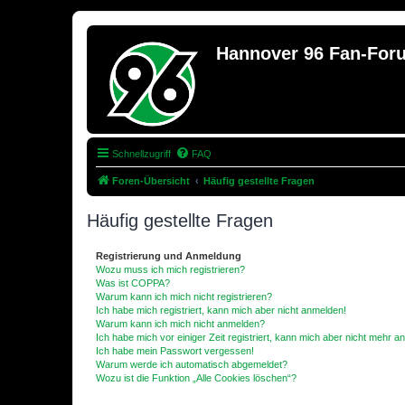
Hannover 96 Fan-For
Schnellzugriff
FAQ
Foren-Übersicht
Häufig gestellte Fragen
Häufig gestellte Fragen
Registrierung und Anmeldung
Wozu muss ich mich registrieren?
Was ist COPPA?
Warum kann ich mich nicht registrieren?
Ich habe mich registriert, kann mich aber nicht anmelden!
Warum kann ich mich nicht anmelden?
Ich habe mich vor einiger Zeit registriert, kann mich aber nicht mehr 
Ich habe mein Passwort vergessen!
Warum werde ich automatisch abgemeldet?
Wozu ist die Funktion „Alle Cookies löschen“?