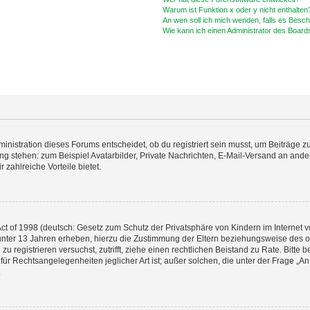
Warum ist Funktion x oder y nicht enthalten
An wen soll ich mich wenden, falls es Besc
Wie kann ich einen Administrator des Board
istration dieses Forums entscheidet, ob du registriert sein musst, um Beiträge zu s
ung stehen: zum Beispiel Avatarbilder, Private Nachrichten, E-Mail-Versand an ander
 zahlreiche Vorteile bietet.
t of 1998 (deutsch: Gesetz zum Schutz der Privatsphäre von Kindern im Internet vo
unter 13 Jahren erheben, hierzu die Zustimmung der Eltern beziehungsweise des o
h zu registrieren versuchst, zutrifft, ziehe einen rechtlichen Beistand zu Rate. Bit
für Rechtsangelegenheiten jeglicher Art ist; außer solchen, die unter der Frage „
.