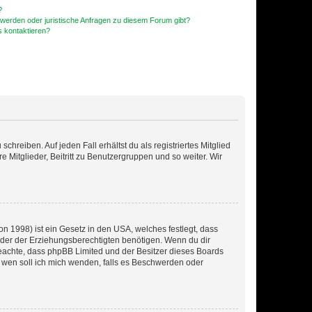
?
hwerden oder juristische Anfragen zu diesem Forum gibt?
s kontaktieren?
chreiben. Auf jeden Fall erhältst du als registriertes Mitglied
e Mitglieder, Beitritt zu Benutzergruppen und so weiter. Wir
n 1998) ist ein Gesetz in den USA, welches festlegt, dass
der der Erziehungsberechtigten benötigen. Wenn du dir
te beachte, dass phpBB Limited und der Besitzer dieses Boards
An wen soll ich mich wenden, falls es Beschwerden oder