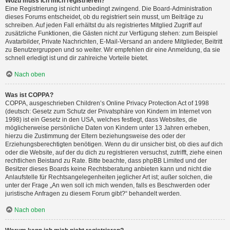
Wozu muss ich mich registrieren?
Eine Registrierung ist nicht unbedingt zwingend. Die Board-Administration
dieses Forums entscheidet, ob du registriert sein musst, um Beiträge zu
schreiben. Auf jeden Fall erhältst du als registriertes Mitglied Zugriff auf
zusätzliche Funktionen, die Gästen nicht zur Verfügung stehen: zum Beispiel
Avatarbilder, Private Nachrichten, E-Mail-Versand an andere Mitglieder, Beitritt
zu Benutzergruppen und so weiter. Wir empfehlen dir eine Anmeldung, da sie
schnell erledigt ist und dir zahlreiche Vorteile bietet.
Nach oben
Was ist COPPA?
COPPA, ausgeschrieben Children’s Online Privacy Protection Act of 1998
(deutsch: Gesetz zum Schutz der Privatsphäre von Kindern im Internet von
1998) ist ein Gesetz in den USA, welches festlegt, dass Websites, die
möglicherweise persönliche Daten von Kindern unter 13 Jahren erheben,
hierzu die Zustimmung der Eltern beziehungsweise des oder der
Erziehungsberechtigten benötigen. Wenn du dir unsicher bist, ob dies auf dich
oder die Website, auf der du dich zu registrieren versuchst, zutrifft, ziehe einen
rechtlichen Beistand zu Rate. Bitte beachte, dass phpBB Limited und der
Besitzer dieses Boards keine Rechtsberatung anbieten kann und nicht die
Anlaufstelle für Rechtsangelegenheiten jeglicher Art ist; außer solchen, die
unter der Frage „An wen soll ich mich wenden, falls es Beschwerden oder
juristische Anfragen zu diesem Forum gibt?“ behandelt werden.
Nach oben