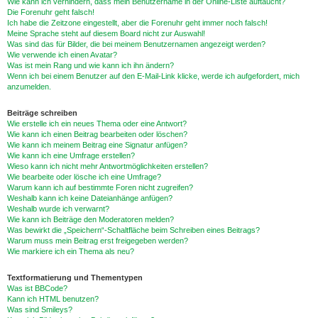
Wie kann ich verhindern, dass mein Benutzername in der Online-Liste auftaucht?
Die Forenuhr geht falsch!
Ich habe die Zeitzone eingestellt, aber die Forenuhr geht immer noch falsch!
Meine Sprache steht auf diesem Board nicht zur Auswahl!
Was sind das für Bilder, die bei meinem Benutzernamen angezeigt werden?
Wie verwende ich einen Avatar?
Was ist mein Rang und wie kann ich ihn ändern?
Wenn ich bei einem Benutzer auf den E-Mail-Link klicke, werde ich aufgefordert, mich
anzumelden.
Beiträge schreiben
Wie erstelle ich ein neues Thema oder eine Antwort?
Wie kann ich einen Beitrag bearbeiten oder löschen?
Wie kann ich meinem Beitrag eine Signatur anfügen?
Wie kann ich eine Umfrage erstellen?
Wieso kann ich nicht mehr Antwortmöglichkeiten erstellen?
Wie bearbeite oder lösche ich eine Umfrage?
Warum kann ich auf bestimmte Foren nicht zugreifen?
Weshalb kann ich keine Dateianhänge anfügen?
Weshalb wurde ich verwarnt?
Wie kann ich Beiträge den Moderatoren melden?
Was bewirkt die „Speichern“-Schaltfläche beim Schreiben eines Beitrags?
Warum muss mein Beitrag erst freigegeben werden?
Wie markiere ich ein Thema als neu?
Textformatierung und Thementypen
Was ist BBCode?
Kann ich HTML benutzen?
Was sind Smileys?