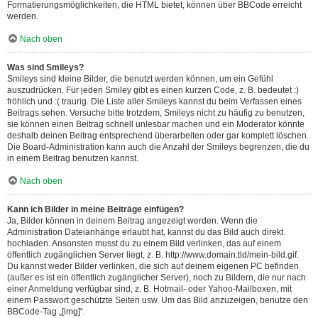
Formatierungsmöglichkeiten, die HTML bietet, können über BBCode erreicht
werden.
Nach oben
Was sind Smileys?
Smileys sind kleine Bilder, die benutzt werden können, um ein Gefühl
auszudrücken. Für jeden Smiley gibt es einen kurzen Code, z. B. bedeutet :)
fröhlich und :( traurig. Die Liste aller Smileys kannst du beim Verfassen eines
Beitrags sehen. Versuche bitte trotzdem, Smileys nicht zu häufig zu benutzen,
sie können einen Beitrag schnell unlesbar machen und ein Moderator könnte
deshalb deinen Beitrag entsprechend überarbeiten oder gar komplett löschen.
Die Board-Administration kann auch die Anzahl der Smileys begrenzen, die du
in einem Beitrag benutzen kannst.
Nach oben
Kann ich Bilder in meine Beiträge einfügen?
Ja, Bilder können in deinem Beitrag angezeigt werden. Wenn die
Administration Dateianhänge erlaubt hat, kannst du das Bild auch direkt
hochladen. Ansonsten musst du zu einem Bild verlinken, das auf einem
öffentlich zugänglichen Server liegt, z. B. http://www.domain.tld/mein-bild.gif.
Du kannst weder Bilder verlinken, die sich auf deinem eigenen PC befinden
(außer es ist ein öffentlich zugänglicher Server), noch zu Bildern, die nur nach
einer Anmeldung verfügbar sind, z. B. Hotmail- oder Yahoo-Mailboxen, mit
einem Passwort geschützte Seiten usw. Um das Bild anzuzeigen, benutze den
BBCode-Tag „[img]“.