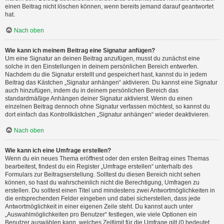
einen Beitrag nicht löschen können, wenn bereits jemand darauf geantwortet
hat.
Nach oben
Wie kann ich meinem Beitrag eine Signatur anfügen?
Um eine Signatur an deinen Beitrag anzufügen, musst du zunächst eine
solche in den Einstellungen in deinem persönlichen Bereich entwerfen.
Nachdem du die Signatur erstellt und gespeichert hast, kannst du in jedem
Beitrag das Kästchen „Signatur anhängen“ aktivieren. Du kannst eine Signatur
auch hinzufügen, indem du in deinem persönlichen Bereich das
standardmäßige Anhängen deiner Signatur aktivierst. Wenn du einen
einzelnen Beitrag dennoch ohne Signatur verfassen möchtest, so kannst du
dort einfach das Kontrollkästchen „Signatur anhängen“ wieder deaktivieren.
Nach oben
Wie kann ich eine Umfrage erstellen?
Wenn du ein neues Thema eröffnest oder den ersten Beitrag eines Themas
bearbeitest, findest du ein Register „Umfrage erstellen“ unterhalb des
Formulars zur Beitragserstellung. Solltest du diesen Bereich nicht sehen
können, so hast du wahrscheinlich nicht die Berechtigung, Umfragen zu
erstellen. Du solltest einen Titel und mindestens zwei Antwortmöglichkeiten in
die entsprechenden Felder eingeben und dabei sicherstellen, dass jede
Antwortmöglichkeit in einer eigenen Zeile steht. Du kannst auch unter
„Auswahlmöglichkeiten pro Benutzer“ festlegen, wie viele Optionen ein
Benutzer auswählen kann, welches Zeitlimit für die Umfrage gilt (0 bedeutet