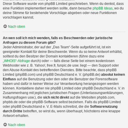
Diese Software wurde von phpBB Limited geschrieben. Wenn du denkst, dass
eine Funktion implementiert werden sollte, dann besuche
phpBB Ideas
, wo du
deine Stimme für bestehende Vorschläge abgeben oder neue Funktionen
vorschlagen kannst.
Nach oben
An wen soll ich mich wenden, falls es Beschwerden oder juristische
Anfragen zu diesem Forum gibt?
Jeder Administrator, der auf der „Das Team“-Seite aufgeführt ist, ist ein
geeigneter Kontakt für deine Beschwerde. Wenn du so keine Antwort erhältst,
solltest du den Besitzer der Domain kontaktieren (führe dazu eine
„WHOIS“-Abfrage
durch) oder — falls diese Seite bei einem kostenlosen
Webhoster wie z. B. Yahoo!, free.fr, funpic.de usw. liegt — den Support oder
den Abuse-Kontakt des betreffenden Dienstes. Bitte beachte, dass phpBB
Limited (phpBB.com) und phpBB Deutschland e. V. (phpBB.de)
absolut keinen
Einfluss
auf die Benutzung oder den oder die Benutzer der Forensoftware
haben und dafür in keiner Weise zur Verantwortung herangezogen werden
können. Kontaktiere daher nie phpBB Limited oder phpBB Deutschland e. V. in
Zusammenhang mit jeglichen juristischen Fragen (Unterlassungserklärungen,
Haftungsfragen usw.), die
sich nicht direkt
auf die Websiten phpbb.com,
phpbb.de oder die phpBB-Software selbst beziehen. Falls du phpBB Limited
oder phpBB Deutschland e. V. E-Mails schreibst, die die
Softwarenutzung
durch Dritte
betreffen, so wirst du, wenn überhaupt, höchstens eine knappe
Antwort erhalten.
Nach oben