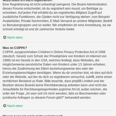
Wozu muss ich mich registrieren?
Eine Registrierung ist nicht unbedingt zwingend. Die Board-Administration
dieses Forums entscheidet, ob du registriert sein musst, um Beiträge zu
schreiben. Auf jeden Fall erhältst du als registriertes Mitglied Zugriff auf
zusätzliche Funktionen, die Gästen nicht zur Verfügung stehen: zum Beispiel
Avatarbilder, Private Nachrichten, E-Mail-Versand an andere Mitglieder, Beitritt
zu Benutzergruppen und so weiter. Wir empfehlen dir eine Anmeldung, da sie
schnell erledigt ist und dir zahlreiche Vorteile bietet.
Nach oben
Was ist COPPA?
COPPA, ausgeschrieben Children’s Online Privacy Protection Act of 1998
(deutsch: Gesetz zum Schutz der Privatsphäre von Kindern im Internet von
1998) ist ein Gesetz in den USA, welches festlegt, dass Websites, die
möglicherweise persönliche Daten von Kindern unter 13 Jahren erheben,
hierzu die Zustimmung der Eltern beziehungsweise des oder der
Erziehungsberechtigten benötigen. Wenn du dir unsicher bist, ob dies auf dich
oder die Website, auf der du dich zu registrieren versuchst, zutrifft, ziehe einen
rechtlichen Beistand zu Rate. Bitte beachte, dass phpBB Limited und der
Besitzer dieses Boards keine Rechtsberatung anbieten kann und nicht die
Anlaufstelle für Rechtsangelegenheiten jeglicher Art ist; außer solchen, die
unter der Frage „An wen soll ich mich wenden, falls es Beschwerden oder
juristische Anfragen zu diesem Forum gibt?“ behandelt werden.
Nach oben