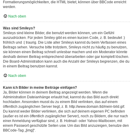
Formatierungsmöglichkeiten, die HTML bietet, können über BBCode erreicht
werden.
Nach oben
Was sind Smileys?
Smileys sind kleine Bilder, die benutzt werden können, um ein Gefühl
auszudrücken. Für jeden Smiley gibt es einen kurzen Code, z. B. bedeutet :)
fröhlich und :( traurig. Die Liste aller Smileys kannst du beim Verfassen eines
Beitrags sehen. Versuche bitte trotzdem, Smileys nicht zu häufig zu benutzen,
sie können einen Beitrag schnell unlesbar machen und ein Moderator könnte
deshalb deinen Beitrag entsprechend überarbeiten oder gar komplett löschen.
Die Board-Administration kann auch die Anzahl der Smileys begrenzen, die du
in einem Beitrag benutzen kannst.
Nach oben
Kann ich Bilder in meine Beiträge einfügen?
Ja, Bilder können in deinem Beitrag angezeigt werden. Wenn die
Administration Dateianhänge erlaubt hat, kannst du das Bild auch direkt
hochladen. Ansonsten musst du zu einem Bild verlinken, das auf einem
öffentlich zugänglichen Server liegt, z. B. http://www.domain.tld/mein-bild.gif.
Du kannst weder Bilder verlinken, die sich auf deinem eigenen PC befinden
(außer es ist ein öffentlich zugänglicher Server), noch zu Bildern, die nur nach
einer Anmeldung verfügbar sind, z. B. Hotmail- oder Yahoo-Mailboxen, mit
einem Passwort geschützte Seiten usw. Um das Bild anzuzeigen, benutze den
BBCode-Tag „[img]“.