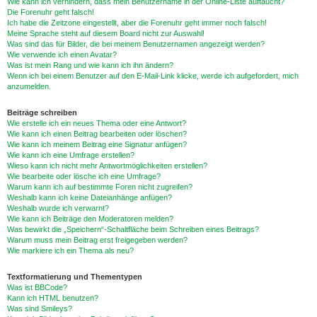
Wie kann ich verhindern, dass mein Benutzername in der Online-Liste auftaucht?
Die Forenuhr geht falsch!
Ich habe die Zeitzone eingestellt, aber die Forenuhr geht immer noch falsch!
Meine Sprache steht auf diesem Board nicht zur Auswahl!
Was sind das für Bilder, die bei meinem Benutzernamen angezeigt werden?
Wie verwende ich einen Avatar?
Was ist mein Rang und wie kann ich ihn ändern?
Wenn ich bei einem Benutzer auf den E-Mail-Link klicke, werde ich aufgefordert, mich
anzumelden.
Beiträge schreiben
Wie erstelle ich ein neues Thema oder eine Antwort?
Wie kann ich einen Beitrag bearbeiten oder löschen?
Wie kann ich meinem Beitrag eine Signatur anfügen?
Wie kann ich eine Umfrage erstellen?
Wieso kann ich nicht mehr Antwortmöglichkeiten erstellen?
Wie bearbeite oder lösche ich eine Umfrage?
Warum kann ich auf bestimmte Foren nicht zugreifen?
Weshalb kann ich keine Dateianhänge anfügen?
Weshalb wurde ich verwarnt?
Wie kann ich Beiträge den Moderatoren melden?
Was bewirkt die „Speichern“-Schaltfläche beim Schreiben eines Beitrags?
Warum muss mein Beitrag erst freigegeben werden?
Wie markiere ich ein Thema als neu?
Textformatierung und Thementypen
Was ist BBCode?
Kann ich HTML benutzen?
Was sind Smileys?