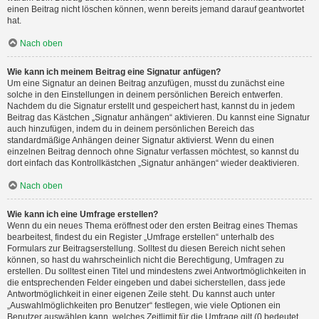
einen Beitrag nicht löschen können, wenn bereits jemand darauf geantwortet
hat.
Nach oben
Wie kann ich meinem Beitrag eine Signatur anfügen?
Um eine Signatur an deinen Beitrag anzufügen, musst du zunächst eine
solche in den Einstellungen in deinem persönlichen Bereich entwerfen.
Nachdem du die Signatur erstellt und gespeichert hast, kannst du in jedem
Beitrag das Kästchen „Signatur anhängen“ aktivieren. Du kannst eine Signatur
auch hinzufügen, indem du in deinem persönlichen Bereich das
standardmäßige Anhängen deiner Signatur aktivierst. Wenn du einen
einzelnen Beitrag dennoch ohne Signatur verfassen möchtest, so kannst du
dort einfach das Kontrollkästchen „Signatur anhängen“ wieder deaktivieren.
Nach oben
Wie kann ich eine Umfrage erstellen?
Wenn du ein neues Thema eröffnest oder den ersten Beitrag eines Themas
bearbeitest, findest du ein Register „Umfrage erstellen“ unterhalb des
Formulars zur Beitragserstellung. Solltest du diesen Bereich nicht sehen
können, so hast du wahrscheinlich nicht die Berechtigung, Umfragen zu
erstellen. Du solltest einen Titel und mindestens zwei Antwortmöglichkeiten in
die entsprechenden Felder eingeben und dabei sicherstellen, dass jede
Antwortmöglichkeit in einer eigenen Zeile steht. Du kannst auch unter
„Auswahlmöglichkeiten pro Benutzer“ festlegen, wie viele Optionen ein
Benutzer auswählen kann, welches Zeitlimit für die Umfrage gilt (0 bedeutet