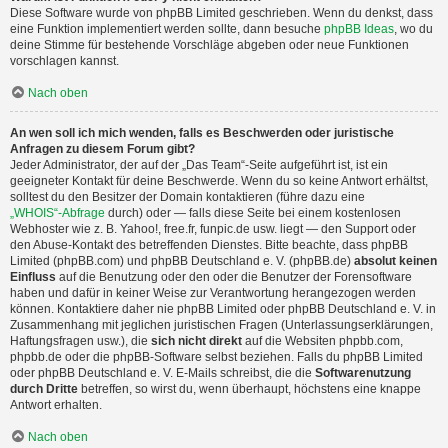
Diese Software wurde von phpBB Limited geschrieben. Wenn du denkst, dass
eine Funktion implementiert werden sollte, dann besuche
phpBB Ideas
, wo du
deine Stimme für bestehende Vorschläge abgeben oder neue Funktionen
vorschlagen kannst.
Nach oben
An wen soll ich mich wenden, falls es Beschwerden oder juristische
Anfragen zu diesem Forum gibt?
Jeder Administrator, der auf der „Das Team“-Seite aufgeführt ist, ist ein
geeigneter Kontakt für deine Beschwerde. Wenn du so keine Antwort erhältst,
solltest du den Besitzer der Domain kontaktieren (führe dazu eine
„WHOIS“-Abfrage
durch) oder — falls diese Seite bei einem kostenlosen
Webhoster wie z. B. Yahoo!, free.fr, funpic.de usw. liegt — den Support oder
den Abuse-Kontakt des betreffenden Dienstes. Bitte beachte, dass phpBB
Limited (phpBB.com) und phpBB Deutschland e. V. (phpBB.de)
absolut keinen
Einfluss
auf die Benutzung oder den oder die Benutzer der Forensoftware
haben und dafür in keiner Weise zur Verantwortung herangezogen werden
können. Kontaktiere daher nie phpBB Limited oder phpBB Deutschland e. V. in
Zusammenhang mit jeglichen juristischen Fragen (Unterlassungserklärungen,
Haftungsfragen usw.), die
sich nicht direkt
auf die Websiten phpbb.com,
phpbb.de oder die phpBB-Software selbst beziehen. Falls du phpBB Limited
oder phpBB Deutschland e. V. E-Mails schreibst, die die
Softwarenutzung
durch Dritte
betreffen, so wirst du, wenn überhaupt, höchstens eine knappe
Antwort erhalten.
Nach oben