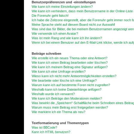
Benutzerpräferenzen und -einstellungen
Wie kann ich meine Einstellungen ändern?
Wie kann ich verhindern, dass mein Benutzername in der Online-Liste 
Die Forenuhr geht falsch!
Ich habe die Zeitzone eingestellt, aber die Forenuhr geht immer noch f
Meine Sprache steht auf diesem Board nicht zur Auswahl!
Was sind das für Bilder, die bei meinem Benutzernamen angezeigt we
Wie verwende ich einen Avatar?
Was ist mein Rang und wie kann ich ihn ändern?
Wenn ich bei einem Benutzer auf den E-Mail-Link klicke, werde ich au
Beiträge schreiben
Wie erstelle ich ein neues Thema oder eine Antwort?
Wie kann ich einen Beitrag bearbeiten oder löschen?
Wie kann ich meinem Beitrag eine Signatur anfügen?
Wie kann ich eine Umfrage erstellen?
Wieso kann ich nicht mehr Antwortmöglichkeiten erstellen?
Wie bearbeite oder lösche ich eine Umfrage?
Warum kann ich auf bestimmte Foren nicht zugreifen?
Weshalb kann ich keine Dateianhänge anfügen?
Weshalb wurde ich verwarnt?
Wie kann ich Beiträge den Moderatoren melden?
Was bewirkt die „Speichern“-Schaltfläche beim Schreiben eines Beitra
Warum muss mein Beitrag erst freigegeben werden?
Wie markiere ich ein Thema als neu?
Textformatierung und Thementypen
Was ist BBCode?
Kann ich HTML benutzen?