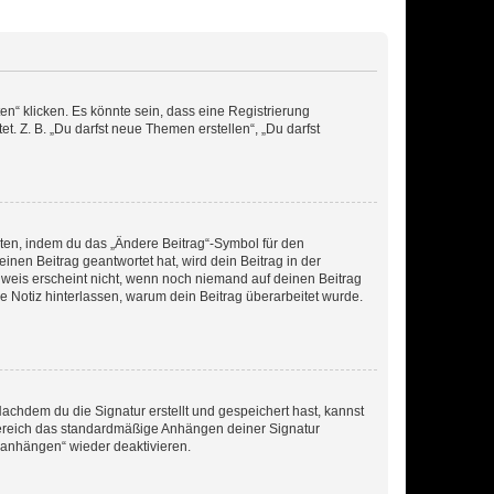
n“ klicken. Es könnte sein, dass eine Registrierung
t. Z. B. „Du darfst neue Themen erstellen“, „Du darfst
iten, indem du das „Ändere Beitrag“-Symbol für den
inen Beitrag geantwortet hat, wird dein Beitrag in der
nweis erscheint nicht, wenn noch niemand auf deinen Beitrag
ne Notiz hinterlassen, warum dein Beitrag überarbeitet wurde.
chdem du die Signatur erstellt und gespeichert hast, kannst
Bereich das standardmäßige Anhängen deiner Signatur
r anhängen“ wieder deaktivieren.