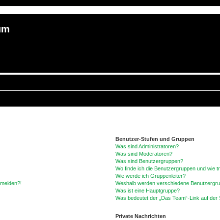
um
Benutzer-Stufen und Gruppen
Was sind Administratoren?
Was sind Moderatoren?
Was sind Benutzergruppen?
Wo finde ich die Benutzergruppen und wie tr
Wie werde ich Gruppenleiter?
anmelden?!
Weshalb werden verschiedene Benutzergrupp
Was ist eine Hauptgruppe?
Was bedeutet der „Das Team“-Link auf der S
Private Nachrichten