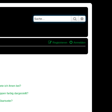
Suche
Erweiterte Suche
Registrieren
Anmelden
ete ich ihnen bei?
en farbig dargestellt?
tartseite?