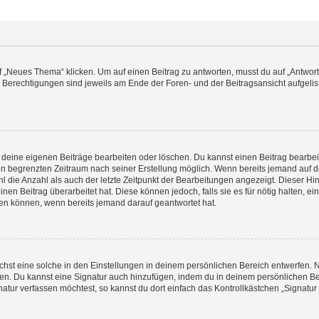
„Neues Thema“ klicken. Um auf einen Beitrag zu antworten, musst du auf „Antworte
e Berechtigungen sind jeweils am Ende der Foren- und der Beitragsansicht aufgeliste
r deine eigenen Beiträge bearbeiten oder löschen. Du kannst einen Beitrag bearbe
inen begrenzten Zeitraum nach seiner Erstellung möglich. Wenn bereits jemand auf de
 die Anzahl als auch der letzte Zeitpunkt der Bearbeitungen angezeigt. Dieser Hi
en Beitrag überarbeitet hat. Diese können jedoch, falls sie es für nötig halten, ei
hen können, wenn bereits jemand darauf geantwortet hat.
st eine solche in den Einstellungen in deinem persönlichen Bereich entwerfen. Na
eren. Du kannst eine Signatur auch hinzufügen, indem du in deinem persönlichen 
atur verfassen möchtest, so kannst du dort einfach das Kontrollkästchen „Signatu