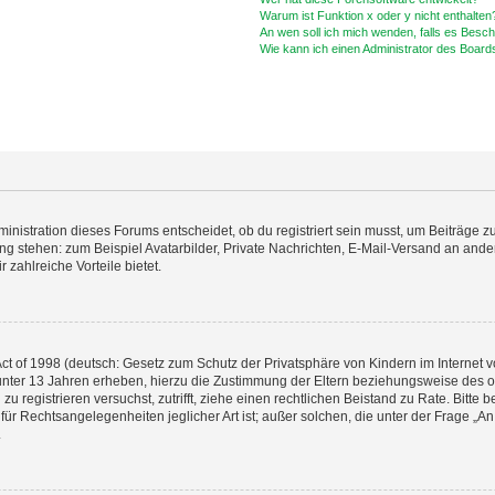
Warum ist Funktion x oder y nicht enthalten
An wen soll ich mich wenden, falls es Besc
Wie kann ich einen Administrator des Board
istration dieses Forums entscheidet, ob du registriert sein musst, um Beiträge zu s
ung stehen: zum Beispiel Avatarbilder, Private Nachrichten, E-Mail-Versand an ander
 zahlreiche Vorteile bietet.
t of 1998 (deutsch: Gesetz zum Schutz der Privatsphäre von Kindern im Internet vo
unter 13 Jahren erheben, hierzu die Zustimmung der Eltern beziehungsweise des o
h zu registrieren versuchst, zutrifft, ziehe einen rechtlichen Beistand zu Rate. Bit
für Rechtsangelegenheiten jeglicher Art ist; außer solchen, die unter der Frage „
.