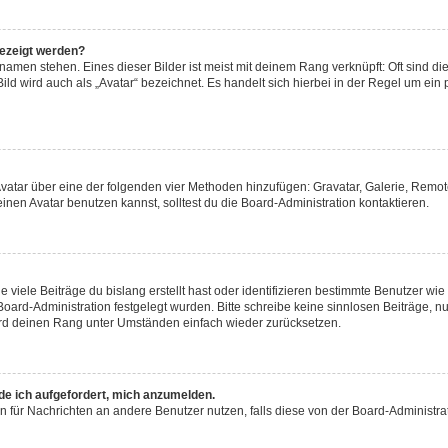
gezeigt werden?
amen stehen. Eines dieser Bilder ist meist mit deinem Rang verknüpft: Oft sind di
ld wird auch als „Avatar“ bezeichnet. Es handelt sich hierbei in der Regel um ein
 Avatar über eine der folgenden vier Methoden hinzufügen: Gravatar, Galerie, Rem
en Avatar benutzen kannst, solltest du die Board-Administration kontaktieren.
viele Beiträge du bislang erstellt hast oder identifizieren bestimmte Benutzer w
 Board-Administration festgelegt wurden. Bitte schreibe keine sinnlosen Beiträge
wird deinen Rang unter Umständen einfach wieder zurücksetzen.
rde ich aufgefordert, mich anzumelden.
ion für Nachrichten an andere Benutzer nutzen, falls diese von der Board-Administ