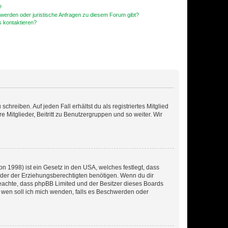
?
hwerden oder juristische Anfragen zu diesem Forum gibt?
s kontaktieren?
chreiben. Auf jeden Fall erhältst du als registriertes Mitglied
e Mitglieder, Beitritt zu Benutzergruppen und so weiter. Wir
n 1998) ist ein Gesetz in den USA, welches festlegt, dass
der der Erziehungsberechtigten benötigen. Wenn du dir
te beachte, dass phpBB Limited und der Besitzer dieses Boards
An wen soll ich mich wenden, falls es Beschwerden oder