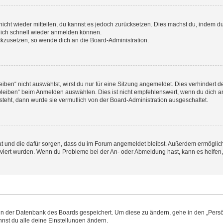
 nicht wieder mitteilen, du kannst es jedoch zurücksetzen. Dies machst du, indem 
 dich schnell wieder anmelden können.
ückzusetzen, so wende dich an die Board-Administration.
en“ nicht auswählst, wirst du nur für eine Sitzung angemeldet. Dies verhindert 
leiben“ beim Anmelden auswählen. Dies ist nicht empfehlenswert, wenn du dich an
 steht, dann wurde sie vermutlich von der Board-Administration ausgeschaltet.
 hat und die dafür sorgen, dass du im Forum angemeldet bleibst. Außerdem ermögli
tiviert wurden. Wenn du Probleme bei der An- oder Abmeldung hast, kann es helfen
n in der Datenbank des Boards gespeichert. Um diese zu ändern, gehe in den „Persö
nst du alle deine Einstellungen ändern.