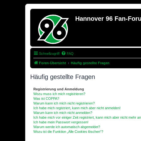
Hannover 96 Fan-For
Schnellzugriff
FAQ
Foren-Übersicht
Häufig gestellte Fragen
Häufig gestellte Fragen
Registrierung und Anmeldung
Wozu muss ich mich registrieren?
Was ist COPPA?
Warum kann ich mich nicht registrieren?
Ich habe mich registriert, kann mich aber nicht anmelden!
Warum kann ich mich nicht anmelden?
Ich habe mich vor einiger Zeit registriert, kann mich aber nicht mehr 
Ich habe mein Passwort vergessen!
Warum werde ich automatisch abgemeldet?
Wozu ist die Funktion „Alle Cookies löschen“?