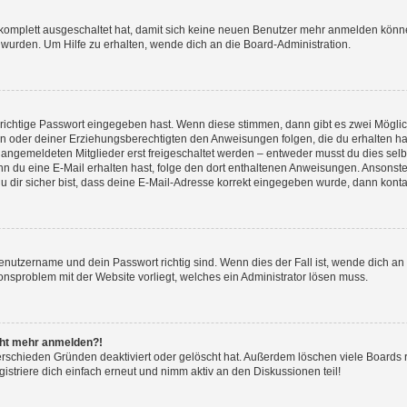
g komplett ausgeschaltet hat, damit sich keine neuen Benutzer mehr anmelden könn
 wurden. Um Hilfe zu erhalten, wende dich an die Board-Administration.
 richtige Passwort eingegeben hast. Wenn diese stimmen, dann gibt es zwei Mögl
tern oder deiner Erziehungsberechtigten den Anweisungen folgen, die du erhalten ha
u angemeldeten Mitglieder erst freigeschaltet werden – entweder musst du dies selbs
. Wenn du eine E-Mail erhalten hast, folge den dort enthaltenen Anweisungen. Ansons
 dir sicher bist, dass deine E-Mail-Adresse korrekt eingegeben wurde, dann kontak
Benutzername und dein Passwort richtig sind. Wenn dies der Fall ist, wende dich a
ionsproblem mit der Website vorliegt, welches ein Administrator lösen muss.
icht mehr anmelden?!
erschieden Gründen deaktiviert oder gelöscht hat. Außerdem löschen viele Boards r
triere dich einfach erneut und nimm aktiv an den Diskussionen teil!