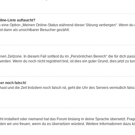
ine-Liste auftaucht?
n eine Option „Meinen Online-Status während dieser Sitzung verbergen“. Wenn du d
st dann als unsichtbarer Besucher gezählt.
en Zeitzone. In diesem Fall solltest du im „Persönlichen Bereich“ die für dich passe
den. Wenn du noch nicht registriert bist, ist dies ein guter Grund, dies jetzt zu tun
mer noch falsch!
t hast und die Zeit trotzdem noch falsch ist, geht die Uhr des Servers vermutlich fal
t installiert oder niemand hat das Forum bislang in deine Sprache übersetzt. Frag
, würden wir uns freuen, wenn du es übersetzen würdest. Weitere Informationen dazu