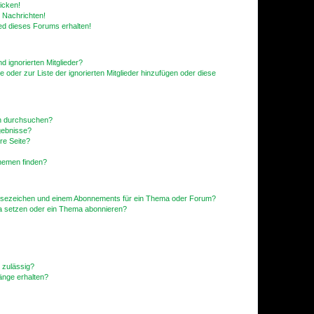
icken!
 Nachrichten!
ed dieses Forums erhalten!
d ignorierten Mitglieder?
e oder zur Liste der ignorierten Mitglieder hinzufügen oder diese
en durchsuchen?
gebnisse?
re Seite?
hemen finden?
esezeichen und einem Abonnements für ein Thema oder Forum?
a setzen oder ein Thema abonnieren?
 zulässig?
hänge erhalten?