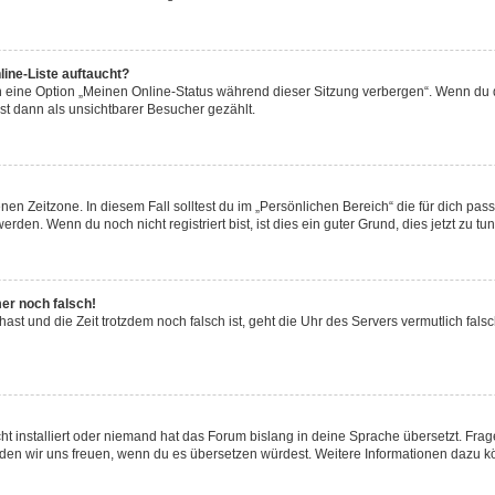
ine-Liste auftaucht?
n eine Option „Meinen Online-Status während dieser Sitzung verbergen“. Wenn du d
st dann als unsichtbarer Besucher gezählt.
en Zeitzone. In diesem Fall solltest du im „Persönlichen Bereich“ die für dich passe
den. Wenn du noch nicht registriert bist, ist dies ein guter Grund, dies jetzt zu tun
mer noch falsch!
t hast und die Zeit trotzdem noch falsch ist, geht die Uhr des Servers vermutlich fal
t installiert oder niemand hat das Forum bislang in deine Sprache übersetzt. Frag
, würden wir uns freuen, wenn du es übersetzen würdest. Weitere Informationen dazu