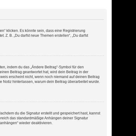
n“ klicken. Es könnte sein, dass eine Registrierung
t. Z. B. „Du darfst neue Themen erstellen“, „Du darfst
iten, indem du das „Ändere Beitrag“-Symbol für den
inen Beitrag geantwortet hat, wird dein Beitrag in der
nweis erscheint nicht, wenn noch niemand auf deinen Beitrag
ne Notiz hinterlassen, warum dein Beitrag überarbeitet wurde.
chdem du die Signatur erstellt und gespeichert hast, kannst
Bereich das standardmäßige Anhängen deiner Signatur
r anhängen“ wieder deaktivieren.