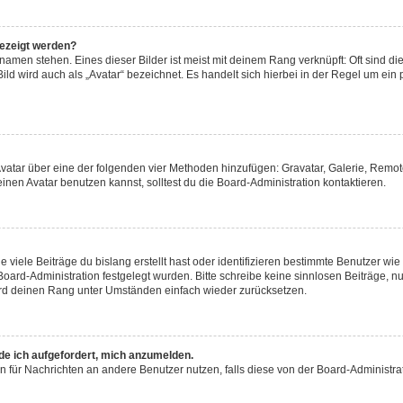
gezeigt werden?
amen stehen. Eines dieser Bilder ist meist mit deinem Rang verknüpft: Oft sind di
ld wird auch als „Avatar“ bezeichnet. Es handelt sich hierbei in der Regel um ein
 Avatar über eine der folgenden vier Methoden hinzufügen: Gravatar, Galerie, Rem
en Avatar benutzen kannst, solltest du die Board-Administration kontaktieren.
viele Beiträge du bislang erstellt hast oder identifizieren bestimmte Benutzer w
 Board-Administration festgelegt wurden. Bitte schreibe keine sinnlosen Beiträge
wird deinen Rang unter Umständen einfach wieder zurücksetzen.
rde ich aufgefordert, mich anzumelden.
ion für Nachrichten an andere Benutzer nutzen, falls diese von der Board-Administ