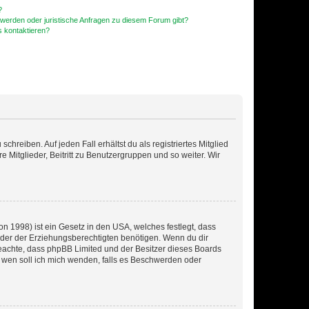
?
hwerden oder juristische Anfragen zu diesem Forum gibt?
s kontaktieren?
chreiben. Auf jeden Fall erhältst du als registriertes Mitglied
e Mitglieder, Beitritt zu Benutzergruppen und so weiter. Wir
n 1998) ist ein Gesetz in den USA, welches festlegt, dass
der der Erziehungsberechtigten benötigen. Wenn du dir
te beachte, dass phpBB Limited und der Besitzer dieses Boards
An wen soll ich mich wenden, falls es Beschwerden oder