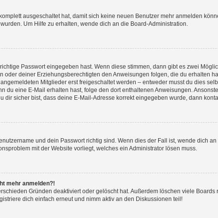
g komplett ausgeschaltet hat, damit sich keine neuen Benutzer mehr anmelden könn
 wurden. Um Hilfe zu erhalten, wende dich an die Board-Administration.
 richtige Passwort eingegeben hast. Wenn diese stimmen, dann gibt es zwei Mögl
tern oder deiner Erziehungsberechtigten den Anweisungen folgen, die du erhalten ha
u angemeldeten Mitglieder erst freigeschaltet werden – entweder musst du dies selbs
. Wenn du eine E-Mail erhalten hast, folge den dort enthaltenen Anweisungen. Ansons
 dir sicher bist, dass deine E-Mail-Adresse korrekt eingegeben wurde, dann kontak
Benutzername und dein Passwort richtig sind. Wenn dies der Fall ist, wende dich a
ionsproblem mit der Website vorliegt, welches ein Administrator lösen muss.
icht mehr anmelden?!
erschieden Gründen deaktiviert oder gelöscht hat. Außerdem löschen viele Boards r
triere dich einfach erneut und nimm aktiv an den Diskussionen teil!