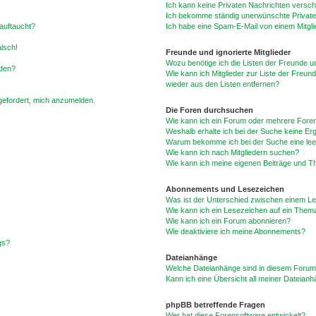
Ich kann keine Privaten Nachrichten versch
Ich bekomme ständig unerwünschte Private
auftaucht?
Ich habe eine Spam-E-Mail von einem Mitgli
alsch!
Freunde und ignorierte Mitglieder
Wozu benötige ich die Listen der Freunde un
rden?
Wie kann ich Mitglieder zur Liste der Freund
wieder aus den Listen entfernen?
fgefordert, mich anzumelden.
Die Foren durchsuchen
Wie kann ich ein Forum oder mehrere For
Weshalb erhalte ich bei der Suche keine Er
Warum bekomme ich bei der Suche eine lee
Wie kann ich nach Mitgliedern suchen?
Wie kann ich meine eigenen Beiträge und T
Abonnements und Lesezeichen
Was ist der Unterschied zwischen einem L
Wie kann ich ein Lesezeichen auf ein Them
Wie kann ich ein Forum abonnieren?
Wie deaktiviere ich meine Abonnements?
gs?
Dateianhänge
Welche Dateianhänge sind in diesem Forum
Kann ich eine Übersicht all meiner Dateian
phpBB betreffende Fragen
Wer hat diese Forensoftware entwickelt?