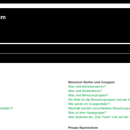
um
Benutzer-Stufen und Gruppen
Was sind Administratoren?
Was sind Moderatoren?
Was sind Benutzergruppen?
Wo finde ich die Benutzergruppen und wie tr
Wie werde ich Gruppenleiter?
anmelden?!
Weshalb werden verschiedene Benutzergrupp
Was ist eine Hauptgruppe?
Was bedeutet der „Das Team“-Link auf der S
Private Nachrichten