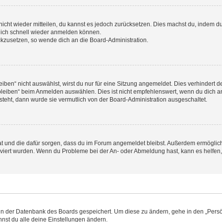
 nicht wieder mitteilen, du kannst es jedoch zurücksetzen. Dies machst du, indem 
 dich schnell wieder anmelden können.
ückzusetzen, so wende dich an die Board-Administration.
en“ nicht auswählst, wirst du nur für eine Sitzung angemeldet. Dies verhindert 
leiben“ beim Anmelden auswählen. Dies ist nicht empfehlenswert, wenn du dich an
 steht, dann wurde sie vermutlich von der Board-Administration ausgeschaltet.
 hat und die dafür sorgen, dass du im Forum angemeldet bleibst. Außerdem ermögli
tiviert wurden. Wenn du Probleme bei der An- oder Abmeldung hast, kann es helfen
n in der Datenbank des Boards gespeichert. Um diese zu ändern, gehe in den „Persö
nst du alle deine Einstellungen ändern.