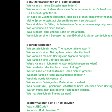
Benutzerpräferenzen und -einstellungen
Wie kann ich meine Einstellungen ändern?
Wie kann ich verhindern, dass mein Benutzername in der Online-Liste 
Die Forenuhr geht falsch!
Ich habe die Zeitzone eingestellt, aber die Forenuhr geht immer noch f
Meine Sprache steht auf diesem Board nicht zur Auswahl!
Was sind das für Bilder, die bei meinem Benutzernamen angezeigt we
Wie verwende ich einen Avatar?
Was ist mein Rang und wie kann ich ihn ändern?
Wenn ich bei einem Benutzer auf den E-Mail-Link klicke, werde ich au
Beiträge schreiben
Wie erstelle ich ein neues Thema oder eine Antwort?
Wie kann ich einen Beitrag bearbeiten oder löschen?
Wie kann ich meinem Beitrag eine Signatur anfügen?
Wie kann ich eine Umfrage erstellen?
Wieso kann ich nicht mehr Antwortmöglichkeiten erstellen?
Wie bearbeite oder lösche ich eine Umfrage?
Warum kann ich auf bestimmte Foren nicht zugreifen?
Weshalb kann ich keine Dateianhänge anfügen?
Weshalb wurde ich verwarnt?
Wie kann ich Beiträge den Moderatoren melden?
Was bewirkt die „Speichern“-Schaltfläche beim Schreiben eines Beitra
Warum muss mein Beitrag erst freigegeben werden?
Wie markiere ich ein Thema als neu?
Textformatierung und Thementypen
Was ist BBCode?
Kann ich HTML benutzen?