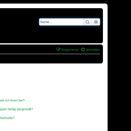
Suche
Erweiterte Suche
Registrieren
Anmelden
ete ich ihnen bei?
en farbig dargestellt?
tartseite?