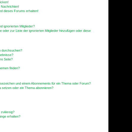
icken!
 Nachrichten!
ed dieses Forums erhalten!
d ignorierten Mitglieder?
e oder zur Liste der ignorierten Mitglieder hinzufügen oder diese
en durchsuchen?
gebnisse?
re Seite?
hemen finden?
esezeichen und einem Abonnements für ein Thema oder Forum?
a setzen oder ein Thema abonnieren?
 zulässig?
hänge erhalten?