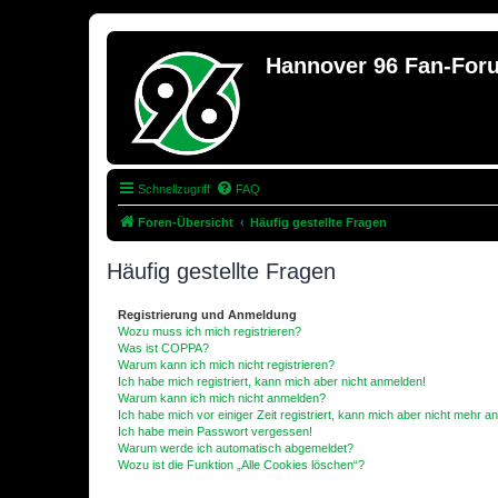
Hannover 96 Fan-For
Schnellzugriff
FAQ
Foren-Übersicht
Häufig gestellte Fragen
Häufig gestellte Fragen
Registrierung und Anmeldung
Wozu muss ich mich registrieren?
Was ist COPPA?
Warum kann ich mich nicht registrieren?
Ich habe mich registriert, kann mich aber nicht anmelden!
Warum kann ich mich nicht anmelden?
Ich habe mich vor einiger Zeit registriert, kann mich aber nicht mehr 
Ich habe mein Passwort vergessen!
Warum werde ich automatisch abgemeldet?
Wozu ist die Funktion „Alle Cookies löschen“?