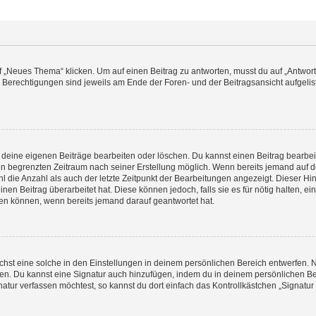
„Neues Thema“ klicken. Um auf einen Beitrag zu antworten, musst du auf „Antworte
e Berechtigungen sind jeweils am Ende der Foren- und der Beitragsansicht aufgeliste
r deine eigenen Beiträge bearbeiten oder löschen. Du kannst einen Beitrag bearbe
inen begrenzten Zeitraum nach seiner Erstellung möglich. Wenn bereits jemand auf de
 die Anzahl als auch der letzte Zeitpunkt der Bearbeitungen angezeigt. Dieser Hi
en Beitrag überarbeitet hat. Diese können jedoch, falls sie es für nötig halten, ei
hen können, wenn bereits jemand darauf geantwortet hat.
st eine solche in den Einstellungen in deinem persönlichen Bereich entwerfen. Na
eren. Du kannst eine Signatur auch hinzufügen, indem du in deinem persönlichen 
atur verfassen möchtest, so kannst du dort einfach das Kontrollkästchen „Signatu