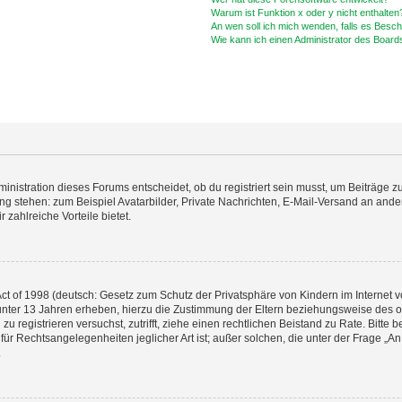
Warum ist Funktion x oder y nicht enthalten
An wen soll ich mich wenden, falls es Besc
Wie kann ich einen Administrator des Board
istration dieses Forums entscheidet, ob du registriert sein musst, um Beiträge zu s
ung stehen: zum Beispiel Avatarbilder, Private Nachrichten, E-Mail-Versand an ander
 zahlreiche Vorteile bietet.
t of 1998 (deutsch: Gesetz zum Schutz der Privatsphäre von Kindern im Internet vo
unter 13 Jahren erheben, hierzu die Zustimmung der Eltern beziehungsweise des o
h zu registrieren versuchst, zutrifft, ziehe einen rechtlichen Beistand zu Rate. Bit
für Rechtsangelegenheiten jeglicher Art ist; außer solchen, die unter der Frage „
.