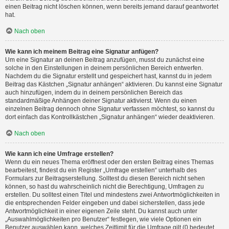
einen Beitrag nicht löschen können, wenn bereits jemand darauf geantwortet
hat.
Nach oben
Wie kann ich meinem Beitrag eine Signatur anfügen?
Um eine Signatur an deinen Beitrag anzufügen, musst du zunächst eine
solche in den Einstellungen in deinem persönlichen Bereich entwerfen.
Nachdem du die Signatur erstellt und gespeichert hast, kannst du in jedem
Beitrag das Kästchen „Signatur anhängen“ aktivieren. Du kannst eine Signatur
auch hinzufügen, indem du in deinem persönlichen Bereich das
standardmäßige Anhängen deiner Signatur aktivierst. Wenn du einen
einzelnen Beitrag dennoch ohne Signatur verfassen möchtest, so kannst du
dort einfach das Kontrollkästchen „Signatur anhängen“ wieder deaktivieren.
Nach oben
Wie kann ich eine Umfrage erstellen?
Wenn du ein neues Thema eröffnest oder den ersten Beitrag eines Themas
bearbeitest, findest du ein Register „Umfrage erstellen“ unterhalb des
Formulars zur Beitragserstellung. Solltest du diesen Bereich nicht sehen
können, so hast du wahrscheinlich nicht die Berechtigung, Umfragen zu
erstellen. Du solltest einen Titel und mindestens zwei Antwortmöglichkeiten in
die entsprechenden Felder eingeben und dabei sicherstellen, dass jede
Antwortmöglichkeit in einer eigenen Zeile steht. Du kannst auch unter
„Auswahlmöglichkeiten pro Benutzer“ festlegen, wie viele Optionen ein
Benutzer auswählen kann, welches Zeitlimit für die Umfrage gilt (0 bedeutet