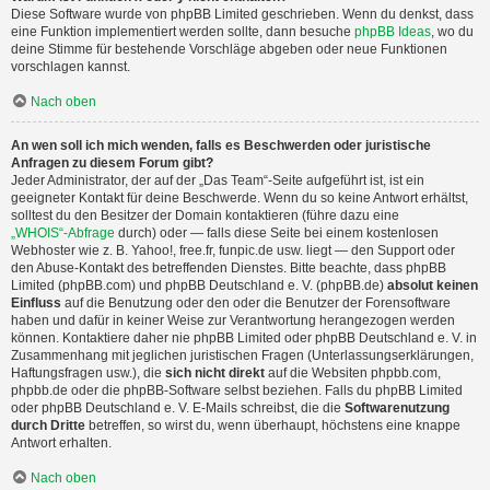
Diese Software wurde von phpBB Limited geschrieben. Wenn du denkst, dass
eine Funktion implementiert werden sollte, dann besuche
phpBB Ideas
, wo du
deine Stimme für bestehende Vorschläge abgeben oder neue Funktionen
vorschlagen kannst.
Nach oben
An wen soll ich mich wenden, falls es Beschwerden oder juristische
Anfragen zu diesem Forum gibt?
Jeder Administrator, der auf der „Das Team“-Seite aufgeführt ist, ist ein
geeigneter Kontakt für deine Beschwerde. Wenn du so keine Antwort erhältst,
solltest du den Besitzer der Domain kontaktieren (führe dazu eine
„WHOIS“-Abfrage
durch) oder — falls diese Seite bei einem kostenlosen
Webhoster wie z. B. Yahoo!, free.fr, funpic.de usw. liegt — den Support oder
den Abuse-Kontakt des betreffenden Dienstes. Bitte beachte, dass phpBB
Limited (phpBB.com) und phpBB Deutschland e. V. (phpBB.de)
absolut keinen
Einfluss
auf die Benutzung oder den oder die Benutzer der Forensoftware
haben und dafür in keiner Weise zur Verantwortung herangezogen werden
können. Kontaktiere daher nie phpBB Limited oder phpBB Deutschland e. V. in
Zusammenhang mit jeglichen juristischen Fragen (Unterlassungserklärungen,
Haftungsfragen usw.), die
sich nicht direkt
auf die Websiten phpbb.com,
phpbb.de oder die phpBB-Software selbst beziehen. Falls du phpBB Limited
oder phpBB Deutschland e. V. E-Mails schreibst, die die
Softwarenutzung
durch Dritte
betreffen, so wirst du, wenn überhaupt, höchstens eine knappe
Antwort erhalten.
Nach oben