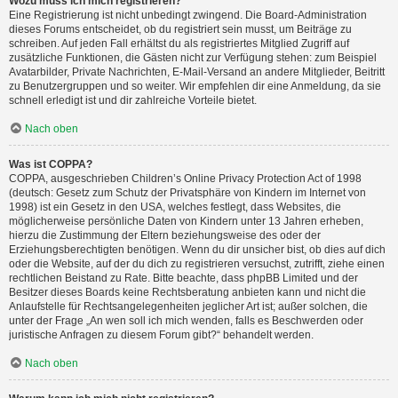
Wozu muss ich mich registrieren?
Eine Registrierung ist nicht unbedingt zwingend. Die Board-Administration
dieses Forums entscheidet, ob du registriert sein musst, um Beiträge zu
schreiben. Auf jeden Fall erhältst du als registriertes Mitglied Zugriff auf
zusätzliche Funktionen, die Gästen nicht zur Verfügung stehen: zum Beispiel
Avatarbilder, Private Nachrichten, E-Mail-Versand an andere Mitglieder, Beitritt
zu Benutzergruppen und so weiter. Wir empfehlen dir eine Anmeldung, da sie
schnell erledigt ist und dir zahlreiche Vorteile bietet.
Nach oben
Was ist COPPA?
COPPA, ausgeschrieben Children’s Online Privacy Protection Act of 1998
(deutsch: Gesetz zum Schutz der Privatsphäre von Kindern im Internet von
1998) ist ein Gesetz in den USA, welches festlegt, dass Websites, die
möglicherweise persönliche Daten von Kindern unter 13 Jahren erheben,
hierzu die Zustimmung der Eltern beziehungsweise des oder der
Erziehungsberechtigten benötigen. Wenn du dir unsicher bist, ob dies auf dich
oder die Website, auf der du dich zu registrieren versuchst, zutrifft, ziehe einen
rechtlichen Beistand zu Rate. Bitte beachte, dass phpBB Limited und der
Besitzer dieses Boards keine Rechtsberatung anbieten kann und nicht die
Anlaufstelle für Rechtsangelegenheiten jeglicher Art ist; außer solchen, die
unter der Frage „An wen soll ich mich wenden, falls es Beschwerden oder
juristische Anfragen zu diesem Forum gibt?“ behandelt werden.
Nach oben