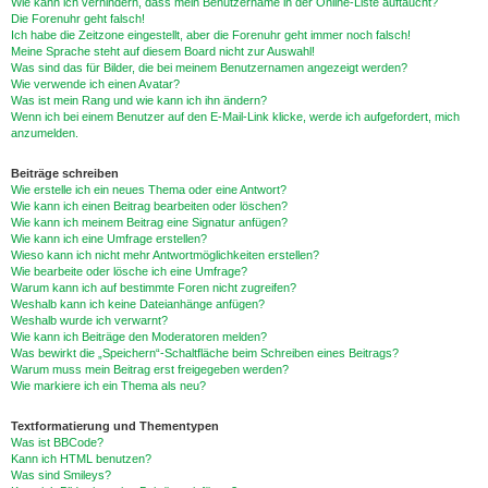
Wie kann ich verhindern, dass mein Benutzername in der Online-Liste auftaucht?
Die Forenuhr geht falsch!
Ich habe die Zeitzone eingestellt, aber die Forenuhr geht immer noch falsch!
Meine Sprache steht auf diesem Board nicht zur Auswahl!
Was sind das für Bilder, die bei meinem Benutzernamen angezeigt werden?
Wie verwende ich einen Avatar?
Was ist mein Rang und wie kann ich ihn ändern?
Wenn ich bei einem Benutzer auf den E-Mail-Link klicke, werde ich aufgefordert, mich
anzumelden.
Beiträge schreiben
Wie erstelle ich ein neues Thema oder eine Antwort?
Wie kann ich einen Beitrag bearbeiten oder löschen?
Wie kann ich meinem Beitrag eine Signatur anfügen?
Wie kann ich eine Umfrage erstellen?
Wieso kann ich nicht mehr Antwortmöglichkeiten erstellen?
Wie bearbeite oder lösche ich eine Umfrage?
Warum kann ich auf bestimmte Foren nicht zugreifen?
Weshalb kann ich keine Dateianhänge anfügen?
Weshalb wurde ich verwarnt?
Wie kann ich Beiträge den Moderatoren melden?
Was bewirkt die „Speichern“-Schaltfläche beim Schreiben eines Beitrags?
Warum muss mein Beitrag erst freigegeben werden?
Wie markiere ich ein Thema als neu?
Textformatierung und Thementypen
Was ist BBCode?
Kann ich HTML benutzen?
Was sind Smileys?