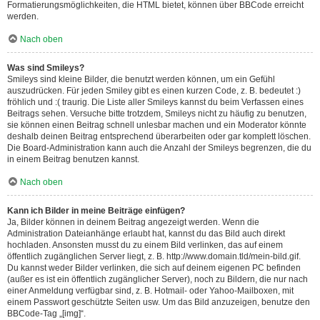
Formatierungsmöglichkeiten, die HTML bietet, können über BBCode erreicht
werden.
Nach oben
Was sind Smileys?
Smileys sind kleine Bilder, die benutzt werden können, um ein Gefühl
auszudrücken. Für jeden Smiley gibt es einen kurzen Code, z. B. bedeutet :)
fröhlich und :( traurig. Die Liste aller Smileys kannst du beim Verfassen eines
Beitrags sehen. Versuche bitte trotzdem, Smileys nicht zu häufig zu benutzen,
sie können einen Beitrag schnell unlesbar machen und ein Moderator könnte
deshalb deinen Beitrag entsprechend überarbeiten oder gar komplett löschen.
Die Board-Administration kann auch die Anzahl der Smileys begrenzen, die du
in einem Beitrag benutzen kannst.
Nach oben
Kann ich Bilder in meine Beiträge einfügen?
Ja, Bilder können in deinem Beitrag angezeigt werden. Wenn die
Administration Dateianhänge erlaubt hat, kannst du das Bild auch direkt
hochladen. Ansonsten musst du zu einem Bild verlinken, das auf einem
öffentlich zugänglichen Server liegt, z. B. http://www.domain.tld/mein-bild.gif.
Du kannst weder Bilder verlinken, die sich auf deinem eigenen PC befinden
(außer es ist ein öffentlich zugänglicher Server), noch zu Bildern, die nur nach
einer Anmeldung verfügbar sind, z. B. Hotmail- oder Yahoo-Mailboxen, mit
einem Passwort geschützte Seiten usw. Um das Bild anzuzeigen, benutze den
BBCode-Tag „[img]“.