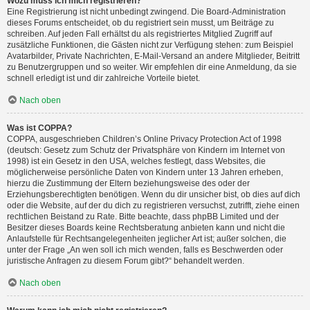
Wozu muss ich mich registrieren?
Eine Registrierung ist nicht unbedingt zwingend. Die Board-Administration
dieses Forums entscheidet, ob du registriert sein musst, um Beiträge zu
schreiben. Auf jeden Fall erhältst du als registriertes Mitglied Zugriff auf
zusätzliche Funktionen, die Gästen nicht zur Verfügung stehen: zum Beispiel
Avatarbilder, Private Nachrichten, E-Mail-Versand an andere Mitglieder, Beitritt
zu Benutzergruppen und so weiter. Wir empfehlen dir eine Anmeldung, da sie
schnell erledigt ist und dir zahlreiche Vorteile bietet.
Nach oben
Was ist COPPA?
COPPA, ausgeschrieben Children’s Online Privacy Protection Act of 1998
(deutsch: Gesetz zum Schutz der Privatsphäre von Kindern im Internet von
1998) ist ein Gesetz in den USA, welches festlegt, dass Websites, die
möglicherweise persönliche Daten von Kindern unter 13 Jahren erheben,
hierzu die Zustimmung der Eltern beziehungsweise des oder der
Erziehungsberechtigten benötigen. Wenn du dir unsicher bist, ob dies auf dich
oder die Website, auf der du dich zu registrieren versuchst, zutrifft, ziehe einen
rechtlichen Beistand zu Rate. Bitte beachte, dass phpBB Limited und der
Besitzer dieses Boards keine Rechtsberatung anbieten kann und nicht die
Anlaufstelle für Rechtsangelegenheiten jeglicher Art ist; außer solchen, die
unter der Frage „An wen soll ich mich wenden, falls es Beschwerden oder
juristische Anfragen zu diesem Forum gibt?“ behandelt werden.
Nach oben