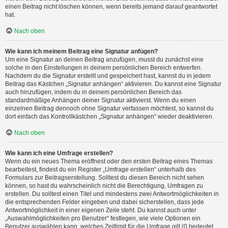
einen Beitrag nicht löschen können, wenn bereits jemand darauf geantwortet
hat.
Nach oben
Wie kann ich meinem Beitrag eine Signatur anfügen?
Um eine Signatur an deinen Beitrag anzufügen, musst du zunächst eine
solche in den Einstellungen in deinem persönlichen Bereich entwerfen.
Nachdem du die Signatur erstellt und gespeichert hast, kannst du in jedem
Beitrag das Kästchen „Signatur anhängen“ aktivieren. Du kannst eine Signatur
auch hinzufügen, indem du in deinem persönlichen Bereich das
standardmäßige Anhängen deiner Signatur aktivierst. Wenn du einen
einzelnen Beitrag dennoch ohne Signatur verfassen möchtest, so kannst du
dort einfach das Kontrollkästchen „Signatur anhängen“ wieder deaktivieren.
Nach oben
Wie kann ich eine Umfrage erstellen?
Wenn du ein neues Thema eröffnest oder den ersten Beitrag eines Themas
bearbeitest, findest du ein Register „Umfrage erstellen“ unterhalb des
Formulars zur Beitragserstellung. Solltest du diesen Bereich nicht sehen
können, so hast du wahrscheinlich nicht die Berechtigung, Umfragen zu
erstellen. Du solltest einen Titel und mindestens zwei Antwortmöglichkeiten in
die entsprechenden Felder eingeben und dabei sicherstellen, dass jede
Antwortmöglichkeit in einer eigenen Zeile steht. Du kannst auch unter
„Auswahlmöglichkeiten pro Benutzer“ festlegen, wie viele Optionen ein
Benutzer auswählen kann, welches Zeitlimit für die Umfrage gilt (0 bedeutet