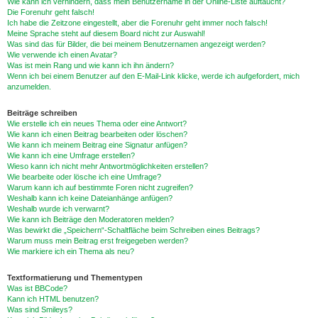
Wie kann ich verhindern, dass mein Benutzername in der Online-Liste auftaucht?
Die Forenuhr geht falsch!
Ich habe die Zeitzone eingestellt, aber die Forenuhr geht immer noch falsch!
Meine Sprache steht auf diesem Board nicht zur Auswahl!
Was sind das für Bilder, die bei meinem Benutzernamen angezeigt werden?
Wie verwende ich einen Avatar?
Was ist mein Rang und wie kann ich ihn ändern?
Wenn ich bei einem Benutzer auf den E-Mail-Link klicke, werde ich aufgefordert, mich
anzumelden.
Beiträge schreiben
Wie erstelle ich ein neues Thema oder eine Antwort?
Wie kann ich einen Beitrag bearbeiten oder löschen?
Wie kann ich meinem Beitrag eine Signatur anfügen?
Wie kann ich eine Umfrage erstellen?
Wieso kann ich nicht mehr Antwortmöglichkeiten erstellen?
Wie bearbeite oder lösche ich eine Umfrage?
Warum kann ich auf bestimmte Foren nicht zugreifen?
Weshalb kann ich keine Dateianhänge anfügen?
Weshalb wurde ich verwarnt?
Wie kann ich Beiträge den Moderatoren melden?
Was bewirkt die „Speichern“-Schaltfläche beim Schreiben eines Beitrags?
Warum muss mein Beitrag erst freigegeben werden?
Wie markiere ich ein Thema als neu?
Textformatierung und Thementypen
Was ist BBCode?
Kann ich HTML benutzen?
Was sind Smileys?