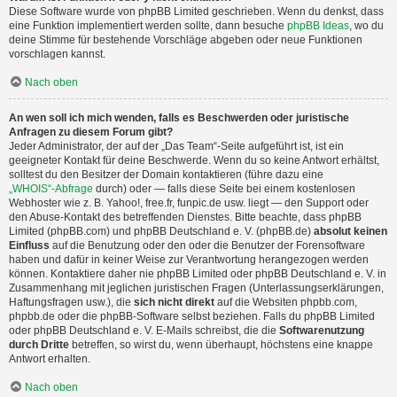
Diese Software wurde von phpBB Limited geschrieben. Wenn du denkst, dass
eine Funktion implementiert werden sollte, dann besuche
phpBB Ideas
, wo du
deine Stimme für bestehende Vorschläge abgeben oder neue Funktionen
vorschlagen kannst.
Nach oben
An wen soll ich mich wenden, falls es Beschwerden oder juristische
Anfragen zu diesem Forum gibt?
Jeder Administrator, der auf der „Das Team“-Seite aufgeführt ist, ist ein
geeigneter Kontakt für deine Beschwerde. Wenn du so keine Antwort erhältst,
solltest du den Besitzer der Domain kontaktieren (führe dazu eine
„WHOIS“-Abfrage
durch) oder — falls diese Seite bei einem kostenlosen
Webhoster wie z. B. Yahoo!, free.fr, funpic.de usw. liegt — den Support oder
den Abuse-Kontakt des betreffenden Dienstes. Bitte beachte, dass phpBB
Limited (phpBB.com) und phpBB Deutschland e. V. (phpBB.de)
absolut keinen
Einfluss
auf die Benutzung oder den oder die Benutzer der Forensoftware
haben und dafür in keiner Weise zur Verantwortung herangezogen werden
können. Kontaktiere daher nie phpBB Limited oder phpBB Deutschland e. V. in
Zusammenhang mit jeglichen juristischen Fragen (Unterlassungserklärungen,
Haftungsfragen usw.), die
sich nicht direkt
auf die Websiten phpbb.com,
phpbb.de oder die phpBB-Software selbst beziehen. Falls du phpBB Limited
oder phpBB Deutschland e. V. E-Mails schreibst, die die
Softwarenutzung
durch Dritte
betreffen, so wirst du, wenn überhaupt, höchstens eine knappe
Antwort erhalten.
Nach oben