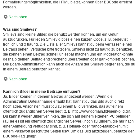
Formatierungsmöglichkeiten, die HTML bietet, können über BBCode erreicht
werden.
Nach oben
Was sind Smileys?
Smileys sind kleine Bilder, die benutzt werden können, um ein Gefühl
auszudrücken. Für jeden Smiley gibt es einen kurzen Code, z. B. bedeutet :)
fröhlich und :( traurig. Die Liste aller Smileys kannst du beim Verfassen eines
Beitrags sehen. Versuche bitte trotzdem, Smileys nicht zu häufig zu benutzen,
sie können einen Beitrag schnell unlesbar machen und ein Moderator könnte
deshalb deinen Beitrag entsprechend überarbeiten oder gar komplett löschen.
Die Board-Administration kann auch die Anzahl der Smileys begrenzen, die du
in einem Beitrag benutzen kannst.
Nach oben
Kann ich Bilder in meine Beiträge einfügen?
Ja, Bilder können in deinem Beitrag angezeigt werden. Wenn die
Administration Dateianhänge erlaubt hat, kannst du das Bild auch direkt
hochladen. Ansonsten musst du zu einem Bild verlinken, das auf einem
öffentlich zugänglichen Server liegt, z. B. http://www.domain.tld/mein-bild.gif.
Du kannst weder Bilder verlinken, die sich auf deinem eigenen PC befinden
(außer es ist ein öffentlich zugänglicher Server), noch zu Bildern, die nur nach
einer Anmeldung verfügbar sind, z. B. Hotmail- oder Yahoo-Mailboxen, mit
einem Passwort geschützte Seiten usw. Um das Bild anzuzeigen, benutze den
BBCode-Tag „[img]“.