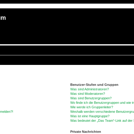
um
Benutzer-Stufen und Gruppen
Was sind Administratoren?
Was sind Moderatoren?
Was sind Benutzergruppen?
Wo finde ich die Benutzergruppen und wie tr
Wie werde ich Gruppenleiter?
anmelden?!
Weshalb werden verschiedene Benutzergrupp
Was ist eine Hauptgruppe?
Was bedeutet der „Das Team“-Link auf der S
Private Nachrichten