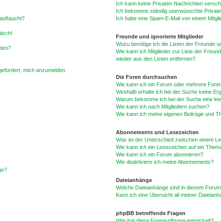
Ich kann keine Privaten Nachrichten versch
Ich bekomme ständig unerwünschte Private
auftaucht?
Ich habe eine Spam-E-Mail von einem Mitgli
alsch!
Freunde und ignorierte Mitglieder
Wozu benötige ich die Listen der Freunde un
rden?
Wie kann ich Mitglieder zur Liste der Freund
wieder aus den Listen entfernen?
fgefordert, mich anzumelden.
Die Foren durchsuchen
Wie kann ich ein Forum oder mehrere For
Weshalb erhalte ich bei der Suche keine Er
Warum bekomme ich bei der Suche eine lee
Wie kann ich nach Mitgliedern suchen?
Wie kann ich meine eigenen Beiträge und T
Abonnements und Lesezeichen
Was ist der Unterschied zwischen einem L
Wie kann ich ein Lesezeichen auf ein Them
Wie kann ich ein Forum abonnieren?
Wie deaktiviere ich meine Abonnements?
gs?
Dateianhänge
Welche Dateianhänge sind in diesem Forum
Kann ich eine Übersicht all meiner Dateian
phpBB betreffende Fragen
Wer hat diese Forensoftware entwickelt?