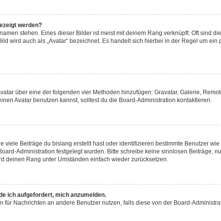
gezeigt werden?
amen stehen. Eines dieser Bilder ist meist mit deinem Rang verknüpft: Oft sind di
ld wird auch als „Avatar“ bezeichnet. Es handelt sich hierbei in der Regel um ein
 Avatar über eine der folgenden vier Methoden hinzufügen: Gravatar, Galerie, Rem
en Avatar benutzen kannst, solltest du die Board-Administration kontaktieren.
viele Beiträge du bislang erstellt hast oder identifizieren bestimmte Benutzer w
 Board-Administration festgelegt wurden. Bitte schreibe keine sinnlosen Beiträge
wird deinen Rang unter Umständen einfach wieder zurücksetzen.
rde ich aufgefordert, mich anzumelden.
ion für Nachrichten an andere Benutzer nutzen, falls diese von der Board-Administ