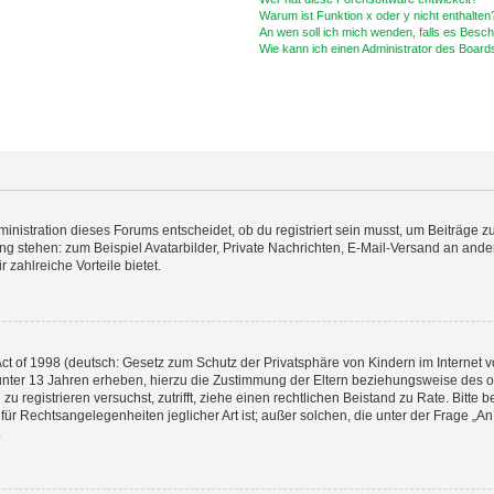
Warum ist Funktion x oder y nicht enthalten
An wen soll ich mich wenden, falls es Besc
Wie kann ich einen Administrator des Board
istration dieses Forums entscheidet, ob du registriert sein musst, um Beiträge zu s
ung stehen: zum Beispiel Avatarbilder, Private Nachrichten, E-Mail-Versand an ander
 zahlreiche Vorteile bietet.
t of 1998 (deutsch: Gesetz zum Schutz der Privatsphäre von Kindern im Internet vo
unter 13 Jahren erheben, hierzu die Zustimmung der Eltern beziehungsweise des o
h zu registrieren versuchst, zutrifft, ziehe einen rechtlichen Beistand zu Rate. Bit
für Rechtsangelegenheiten jeglicher Art ist; außer solchen, die unter der Frage „
.