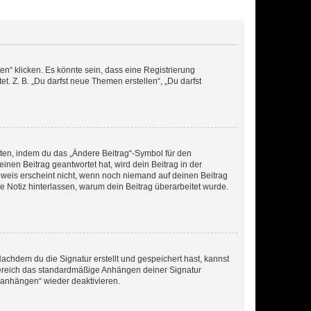
n“ klicken. Es könnte sein, dass eine Registrierung
t. Z. B. „Du darfst neue Themen erstellen“, „Du darfst
iten, indem du das „Ändere Beitrag“-Symbol für den
inen Beitrag geantwortet hat, wird dein Beitrag in der
nweis erscheint nicht, wenn noch niemand auf deinen Beitrag
ne Notiz hinterlassen, warum dein Beitrag überarbeitet wurde.
chdem du die Signatur erstellt und gespeichert hast, kannst
Bereich das standardmäßige Anhängen deiner Signatur
r anhängen“ wieder deaktivieren.