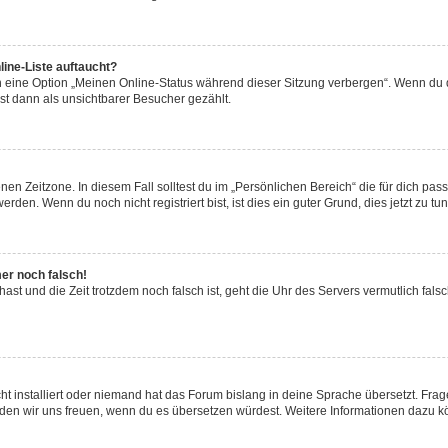
ine-Liste auftaucht?
n eine Option „Meinen Online-Status während dieser Sitzung verbergen“. Wenn du d
st dann als unsichtbarer Besucher gezählt.
en Zeitzone. In diesem Fall solltest du im „Persönlichen Bereich“ die für dich passe
den. Wenn du noch nicht registriert bist, ist dies ein guter Grund, dies jetzt zu tun
mer noch falsch!
t hast und die Zeit trotzdem noch falsch ist, geht die Uhr des Servers vermutlich fal
t installiert oder niemand hat das Forum bislang in deine Sprache übersetzt. Frag
, würden wir uns freuen, wenn du es übersetzen würdest. Weitere Informationen dazu