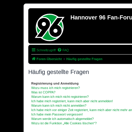
Hannover 96 Fan-For
Schnellzugriff
FAQ
Foren-Übersicht
Häufig gestellte Fragen
Häufig gestellte Fragen
Registrierung und Anmeldung
Wozu muss ich mich registrieren?
Was ist COPPA?
Warum kann ich mich nicht registrieren?
Ich habe mich registriert, kann mich aber nicht anmelden!
Warum kann ich mich nicht anmelden?
Ich habe mich vor einiger Zeit registriert, kann mich aber nicht mehr 
Ich habe mein Passwort vergessen!
Warum werde ich automatisch abgemeldet?
Wozu ist die Funktion „Alle Cookies löschen“?