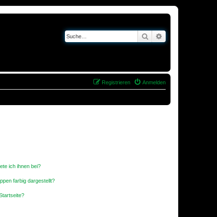
Suche
Erweiterte Suche
Registrieren
Anmelden
ete ich ihnen bei?
en farbig dargestellt?
tartseite?