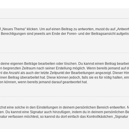
„Neues Thema“ klicken. Um auf einen Beitrag zu antworten, musst du auf „Antworte
e Berechtigungen sind jeweils am Ende der Foren- und der Beitragsansicht aufgeliste
r deine eigenen Beiträge bearbeiten oder löschen. Du kannst einen Beitrag bearbe
inen begrenzten Zeitraum nach seiner Erstellung möglich. Wenn bereits jemand auf de
 die Anzahl als auch der letzte Zeitpunkt der Bearbeitungen angezeigt. Dieser Hi
en Beitrag überarbeitet hat. Diese können jedoch, falls sie es für nötig halten, ei
hen können, wenn bereits jemand darauf geantwortet hat.
st eine solche in den Einstellungen in deinem persönlichen Bereich entwerfen. Na
eren. Du kannst eine Signatur auch hinzufügen, indem du in deinem persönlichen 
atur verfassen möchtest, so kannst du dort einfach das Kontrollkästchen „Signatu