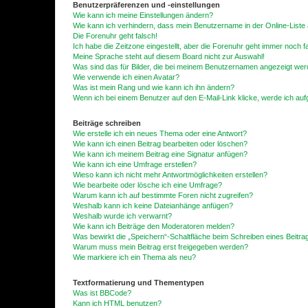
Benutzerpräferenzen und -einstellungen
Wie kann ich meine Einstellungen ändern?
Wie kann ich verhindern, dass mein Benutzername in der Online-Liste 
Die Forenuhr geht falsch!
Ich habe die Zeitzone eingestellt, aber die Forenuhr geht immer noch f
Meine Sprache steht auf diesem Board nicht zur Auswahl!
Was sind das für Bilder, die bei meinem Benutzernamen angezeigt we
Wie verwende ich einen Avatar?
Was ist mein Rang und wie kann ich ihn ändern?
Wenn ich bei einem Benutzer auf den E-Mail-Link klicke, werde ich au
Beiträge schreiben
Wie erstelle ich ein neues Thema oder eine Antwort?
Wie kann ich einen Beitrag bearbeiten oder löschen?
Wie kann ich meinem Beitrag eine Signatur anfügen?
Wie kann ich eine Umfrage erstellen?
Wieso kann ich nicht mehr Antwortmöglichkeiten erstellen?
Wie bearbeite oder lösche ich eine Umfrage?
Warum kann ich auf bestimmte Foren nicht zugreifen?
Weshalb kann ich keine Dateianhänge anfügen?
Weshalb wurde ich verwarnt?
Wie kann ich Beiträge den Moderatoren melden?
Was bewirkt die „Speichern“-Schaltfläche beim Schreiben eines Beitra
Warum muss mein Beitrag erst freigegeben werden?
Wie markiere ich ein Thema als neu?
Textformatierung und Thementypen
Was ist BBCode?
Kann ich HTML benutzen?