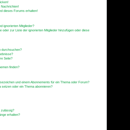
icken!
 Nachrichten!
ed dieses Forums erhalten!
d ignorierten Mitglieder?
e oder zur Liste der ignorierten Mitglieder hinzufügen oder diese
en durchsuchen?
gebnisse?
re Seite?
hemen finden?
esezeichen und einem Abonnements für ein Thema oder Forum?
a setzen oder ein Thema abonnieren?
 zulässig?
hänge erhalten?