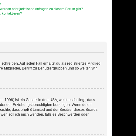
?
hwerden oder juristische Anfragen zu diesem Forum gibt?
s kontaktieren?
chreiben. Auf jeden Fall erhältst du als registriertes Mitglied
e Mitglieder, Beitritt zu Benutzergruppen und so weiter. Wir
n 1998) ist ein Gesetz in den USA, welches festlegt, dass
der der Erziehungsberechtigten benötigen. Wenn du dir
te beachte, dass phpBB Limited und der Besitzer dieses Boards
An wen soll ich mich wenden, falls es Beschwerden oder