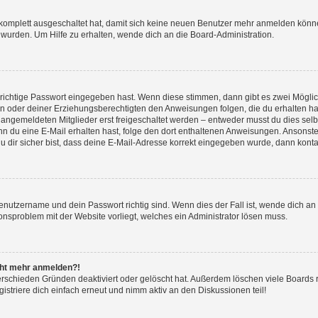
g komplett ausgeschaltet hat, damit sich keine neuen Benutzer mehr anmelden könn
 wurden. Um Hilfe zu erhalten, wende dich an die Board-Administration.
 richtige Passwort eingegeben hast. Wenn diese stimmen, dann gibt es zwei Mögl
tern oder deiner Erziehungsberechtigten den Anweisungen folgen, die du erhalten ha
u angemeldeten Mitglieder erst freigeschaltet werden – entweder musst du dies selbs
. Wenn du eine E-Mail erhalten hast, folge den dort enthaltenen Anweisungen. Ansons
 dir sicher bist, dass deine E-Mail-Adresse korrekt eingegeben wurde, dann kontak
Benutzername und dein Passwort richtig sind. Wenn dies der Fall ist, wende dich a
ionsproblem mit der Website vorliegt, welches ein Administrator lösen muss.
icht mehr anmelden?!
erschieden Gründen deaktiviert oder gelöscht hat. Außerdem löschen viele Boards r
triere dich einfach erneut und nimm aktiv an den Diskussionen teil!