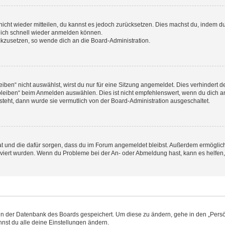
 nicht wieder mitteilen, du kannst es jedoch zurücksetzen. Dies machst du, indem 
 dich schnell wieder anmelden können.
ückzusetzen, so wende dich an die Board-Administration.
en“ nicht auswählst, wirst du nur für eine Sitzung angemeldet. Dies verhindert 
leiben“ beim Anmelden auswählen. Dies ist nicht empfehlenswert, wenn du dich an
 steht, dann wurde sie vermutlich von der Board-Administration ausgeschaltet.
 hat und die dafür sorgen, dass du im Forum angemeldet bleibst. Außerdem ermögli
tiviert wurden. Wenn du Probleme bei der An- oder Abmeldung hast, kann es helfen
n in der Datenbank des Boards gespeichert. Um diese zu ändern, gehe in den „Persö
nst du alle deine Einstellungen ändern.