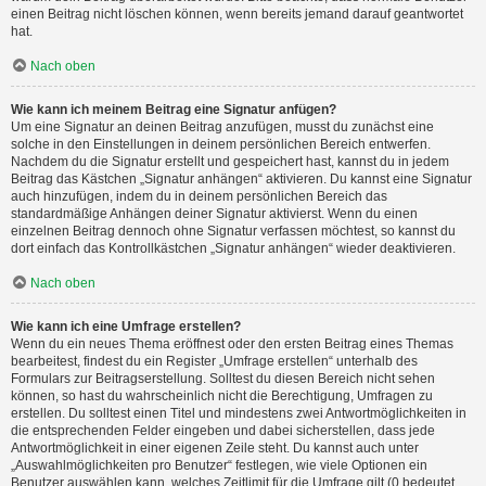
einen Beitrag nicht löschen können, wenn bereits jemand darauf geantwortet
hat.
Nach oben
Wie kann ich meinem Beitrag eine Signatur anfügen?
Um eine Signatur an deinen Beitrag anzufügen, musst du zunächst eine
solche in den Einstellungen in deinem persönlichen Bereich entwerfen.
Nachdem du die Signatur erstellt und gespeichert hast, kannst du in jedem
Beitrag das Kästchen „Signatur anhängen“ aktivieren. Du kannst eine Signatur
auch hinzufügen, indem du in deinem persönlichen Bereich das
standardmäßige Anhängen deiner Signatur aktivierst. Wenn du einen
einzelnen Beitrag dennoch ohne Signatur verfassen möchtest, so kannst du
dort einfach das Kontrollkästchen „Signatur anhängen“ wieder deaktivieren.
Nach oben
Wie kann ich eine Umfrage erstellen?
Wenn du ein neues Thema eröffnest oder den ersten Beitrag eines Themas
bearbeitest, findest du ein Register „Umfrage erstellen“ unterhalb des
Formulars zur Beitragserstellung. Solltest du diesen Bereich nicht sehen
können, so hast du wahrscheinlich nicht die Berechtigung, Umfragen zu
erstellen. Du solltest einen Titel und mindestens zwei Antwortmöglichkeiten in
die entsprechenden Felder eingeben und dabei sicherstellen, dass jede
Antwortmöglichkeit in einer eigenen Zeile steht. Du kannst auch unter
„Auswahlmöglichkeiten pro Benutzer“ festlegen, wie viele Optionen ein
Benutzer auswählen kann, welches Zeitlimit für die Umfrage gilt (0 bedeutet