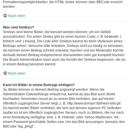
Formatierungsmöglichkeiten, die HTML bietet, können über BBCode erreicht
werden.
Nach oben
Was sind Smileys?
Smileys sind kleine Bilder, die benutzt werden können, um ein Gefühl
auszudrücken. Für jeden Smiley gibt es einen kurzen Code, z. B. bedeutet :)
fröhlich und :( traurig. Die Liste aller Smileys kannst du beim Verfassen eines
Beitrags sehen. Versuche bitte trotzdem, Smileys nicht zu häufig zu benutzen,
sie können einen Beitrag schnell unlesbar machen und ein Moderator könnte
deshalb deinen Beitrag entsprechend überarbeiten oder gar komplett löschen.
Die Board-Administration kann auch die Anzahl der Smileys begrenzen, die du
in einem Beitrag benutzen kannst.
Nach oben
Kann ich Bilder in meine Beiträge einfügen?
Ja, Bilder können in deinem Beitrag angezeigt werden. Wenn die
Administration Dateianhänge erlaubt hat, kannst du das Bild auch direkt
hochladen. Ansonsten musst du zu einem Bild verlinken, das auf einem
öffentlich zugänglichen Server liegt, z. B. http://www.domain.tld/mein-bild.gif.
Du kannst weder Bilder verlinken, die sich auf deinem eigenen PC befinden
(außer es ist ein öffentlich zugänglicher Server), noch zu Bildern, die nur nach
einer Anmeldung verfügbar sind, z. B. Hotmail- oder Yahoo-Mailboxen, mit
einem Passwort geschützte Seiten usw. Um das Bild anzuzeigen, benutze den
BBCode-Tag „[img]“.