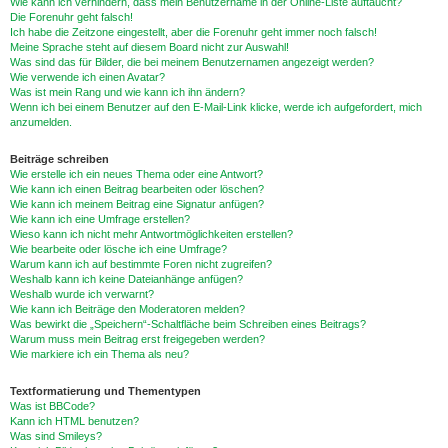
Wie kann ich verhindern, dass mein Benutzername in der Online-Liste auftaucht?
Die Forenuhr geht falsch!
Ich habe die Zeitzone eingestellt, aber die Forenuhr geht immer noch falsch!
Meine Sprache steht auf diesem Board nicht zur Auswahl!
Was sind das für Bilder, die bei meinem Benutzernamen angezeigt werden?
Wie verwende ich einen Avatar?
Was ist mein Rang und wie kann ich ihn ändern?
Wenn ich bei einem Benutzer auf den E-Mail-Link klicke, werde ich aufgefordert, mich
anzumelden.
Beiträge schreiben
Wie erstelle ich ein neues Thema oder eine Antwort?
Wie kann ich einen Beitrag bearbeiten oder löschen?
Wie kann ich meinem Beitrag eine Signatur anfügen?
Wie kann ich eine Umfrage erstellen?
Wieso kann ich nicht mehr Antwortmöglichkeiten erstellen?
Wie bearbeite oder lösche ich eine Umfrage?
Warum kann ich auf bestimmte Foren nicht zugreifen?
Weshalb kann ich keine Dateianhänge anfügen?
Weshalb wurde ich verwarnt?
Wie kann ich Beiträge den Moderatoren melden?
Was bewirkt die „Speichern“-Schaltfläche beim Schreiben eines Beitrags?
Warum muss mein Beitrag erst freigegeben werden?
Wie markiere ich ein Thema als neu?
Textformatierung und Thementypen
Was ist BBCode?
Kann ich HTML benutzen?
Was sind Smileys?