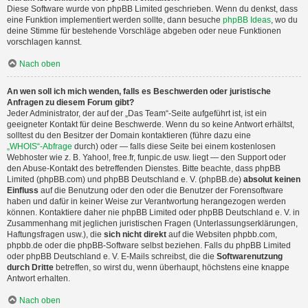
Diese Software wurde von phpBB Limited geschrieben. Wenn du denkst, dass
eine Funktion implementiert werden sollte, dann besuche
phpBB Ideas
, wo du
deine Stimme für bestehende Vorschläge abgeben oder neue Funktionen
vorschlagen kannst.
Nach oben
An wen soll ich mich wenden, falls es Beschwerden oder juristische
Anfragen zu diesem Forum gibt?
Jeder Administrator, der auf der „Das Team“-Seite aufgeführt ist, ist ein
geeigneter Kontakt für deine Beschwerde. Wenn du so keine Antwort erhältst,
solltest du den Besitzer der Domain kontaktieren (führe dazu eine
„WHOIS“-Abfrage
durch) oder — falls diese Seite bei einem kostenlosen
Webhoster wie z. B. Yahoo!, free.fr, funpic.de usw. liegt — den Support oder
den Abuse-Kontakt des betreffenden Dienstes. Bitte beachte, dass phpBB
Limited (phpBB.com) und phpBB Deutschland e. V. (phpBB.de)
absolut keinen
Einfluss
auf die Benutzung oder den oder die Benutzer der Forensoftware
haben und dafür in keiner Weise zur Verantwortung herangezogen werden
können. Kontaktiere daher nie phpBB Limited oder phpBB Deutschland e. V. in
Zusammenhang mit jeglichen juristischen Fragen (Unterlassungserklärungen,
Haftungsfragen usw.), die
sich nicht direkt
auf die Websiten phpbb.com,
phpbb.de oder die phpBB-Software selbst beziehen. Falls du phpBB Limited
oder phpBB Deutschland e. V. E-Mails schreibst, die die
Softwarenutzung
durch Dritte
betreffen, so wirst du, wenn überhaupt, höchstens eine knappe
Antwort erhalten.
Nach oben