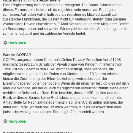
Wozu muss ich mich registrieren?
Eine Registrierung ist nicht unbedingt zwingend. Die Board-Administration
dieses Forums entscheidet, ob du registriert sein musst, um Beiträge zu
schreiben. Auf jeden Fall erhältst du als registriertes Mitglied Zugriff auf
zusätzliche Funktionen, die Gästen nicht zur Verfügung stehen: zum Beispiel
Avatarbilder, Private Nachrichten, E-Mail-Versand an andere Mitglieder, Beitritt
zu Benutzergruppen und so weiter. Wir empfehlen dir eine Anmeldung, da sie
schnell erledigt ist und dir zahlreiche Vorteile bietet.
Nach oben
Was ist COPPA?
COPPA, ausgeschrieben Children’s Online Privacy Protection Act of 1998
(deutsch: Gesetz zum Schutz der Privatsphäre von Kindern im Internet von
1998) ist ein Gesetz in den USA, welches festlegt, dass Websites, die
möglicherweise persönliche Daten von Kindern unter 13 Jahren erheben,
hierzu die Zustimmung der Eltern beziehungsweise des oder der
Erziehungsberechtigten benötigen. Wenn du dir unsicher bist, ob dies auf dich
oder die Website, auf der du dich zu registrieren versuchst, zutrifft, ziehe einen
rechtlichen Beistand zu Rate. Bitte beachte, dass phpBB Limited und der
Besitzer dieses Boards keine Rechtsberatung anbieten kann und nicht die
Anlaufstelle für Rechtsangelegenheiten jeglicher Art ist; außer solchen, die
unter der Frage „An wen soll ich mich wenden, falls es Beschwerden oder
juristische Anfragen zu diesem Forum gibt?“ behandelt werden.
Nach oben