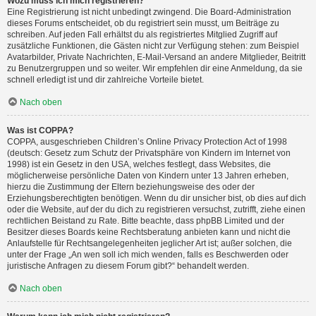
Wozu muss ich mich registrieren?
Eine Registrierung ist nicht unbedingt zwingend. Die Board-Administration
dieses Forums entscheidet, ob du registriert sein musst, um Beiträge zu
schreiben. Auf jeden Fall erhältst du als registriertes Mitglied Zugriff auf
zusätzliche Funktionen, die Gästen nicht zur Verfügung stehen: zum Beispiel
Avatarbilder, Private Nachrichten, E-Mail-Versand an andere Mitglieder, Beitritt
zu Benutzergruppen und so weiter. Wir empfehlen dir eine Anmeldung, da sie
schnell erledigt ist und dir zahlreiche Vorteile bietet.
Nach oben
Was ist COPPA?
COPPA, ausgeschrieben Children’s Online Privacy Protection Act of 1998
(deutsch: Gesetz zum Schutz der Privatsphäre von Kindern im Internet von
1998) ist ein Gesetz in den USA, welches festlegt, dass Websites, die
möglicherweise persönliche Daten von Kindern unter 13 Jahren erheben,
hierzu die Zustimmung der Eltern beziehungsweise des oder der
Erziehungsberechtigten benötigen. Wenn du dir unsicher bist, ob dies auf dich
oder die Website, auf der du dich zu registrieren versuchst, zutrifft, ziehe einen
rechtlichen Beistand zu Rate. Bitte beachte, dass phpBB Limited und der
Besitzer dieses Boards keine Rechtsberatung anbieten kann und nicht die
Anlaufstelle für Rechtsangelegenheiten jeglicher Art ist; außer solchen, die
unter der Frage „An wen soll ich mich wenden, falls es Beschwerden oder
juristische Anfragen zu diesem Forum gibt?“ behandelt werden.
Nach oben