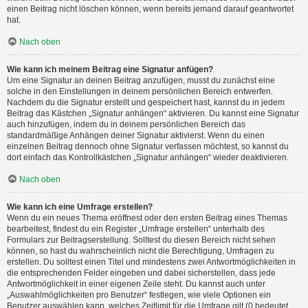
einen Beitrag nicht löschen können, wenn bereits jemand darauf geantwortet
hat.
Nach oben
Wie kann ich meinem Beitrag eine Signatur anfügen?
Um eine Signatur an deinen Beitrag anzufügen, musst du zunächst eine
solche in den Einstellungen in deinem persönlichen Bereich entwerfen.
Nachdem du die Signatur erstellt und gespeichert hast, kannst du in jedem
Beitrag das Kästchen „Signatur anhängen“ aktivieren. Du kannst eine Signatur
auch hinzufügen, indem du in deinem persönlichen Bereich das
standardmäßige Anhängen deiner Signatur aktivierst. Wenn du einen
einzelnen Beitrag dennoch ohne Signatur verfassen möchtest, so kannst du
dort einfach das Kontrollkästchen „Signatur anhängen“ wieder deaktivieren.
Nach oben
Wie kann ich eine Umfrage erstellen?
Wenn du ein neues Thema eröffnest oder den ersten Beitrag eines Themas
bearbeitest, findest du ein Register „Umfrage erstellen“ unterhalb des
Formulars zur Beitragserstellung. Solltest du diesen Bereich nicht sehen
können, so hast du wahrscheinlich nicht die Berechtigung, Umfragen zu
erstellen. Du solltest einen Titel und mindestens zwei Antwortmöglichkeiten in
die entsprechenden Felder eingeben und dabei sicherstellen, dass jede
Antwortmöglichkeit in einer eigenen Zeile steht. Du kannst auch unter
„Auswahlmöglichkeiten pro Benutzer“ festlegen, wie viele Optionen ein
Benutzer auswählen kann, welches Zeitlimit für die Umfrage gilt (0 bedeutet