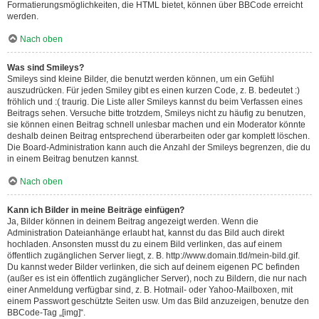
Formatierungsmöglichkeiten, die HTML bietet, können über BBCode erreicht
werden.
Nach oben
Was sind Smileys?
Smileys sind kleine Bilder, die benutzt werden können, um ein Gefühl
auszudrücken. Für jeden Smiley gibt es einen kurzen Code, z. B. bedeutet :)
fröhlich und :( traurig. Die Liste aller Smileys kannst du beim Verfassen eines
Beitrags sehen. Versuche bitte trotzdem, Smileys nicht zu häufig zu benutzen,
sie können einen Beitrag schnell unlesbar machen und ein Moderator könnte
deshalb deinen Beitrag entsprechend überarbeiten oder gar komplett löschen.
Die Board-Administration kann auch die Anzahl der Smileys begrenzen, die du
in einem Beitrag benutzen kannst.
Nach oben
Kann ich Bilder in meine Beiträge einfügen?
Ja, Bilder können in deinem Beitrag angezeigt werden. Wenn die
Administration Dateianhänge erlaubt hat, kannst du das Bild auch direkt
hochladen. Ansonsten musst du zu einem Bild verlinken, das auf einem
öffentlich zugänglichen Server liegt, z. B. http://www.domain.tld/mein-bild.gif.
Du kannst weder Bilder verlinken, die sich auf deinem eigenen PC befinden
(außer es ist ein öffentlich zugänglicher Server), noch zu Bildern, die nur nach
einer Anmeldung verfügbar sind, z. B. Hotmail- oder Yahoo-Mailboxen, mit
einem Passwort geschützte Seiten usw. Um das Bild anzuzeigen, benutze den
BBCode-Tag „[img]“.