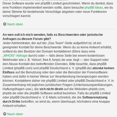
Diese Software wurde von phpBB Limited geschrieben. Wenn du denkst, dass
eine Funktion implementiert werden sollte, dann besuche
phpBB Ideas
, wo du
deine Stimme für bestehende Vorschläge abgeben oder neue Funktionen
vorschlagen kannst.
Nach oben
An wen soll ich mich wenden, falls es Beschwerden oder juristische
Anfragen zu diesem Forum gibt?
Jeder Administrator, der auf der „Das Team“-Seite aufgeführt ist, ist ein
geeigneter Kontakt für deine Beschwerde. Wenn du so keine Antwort erhältst,
solltest du den Besitzer der Domain kontaktieren (führe dazu eine
„WHOIS“-Abfrage
durch) oder — falls diese Seite bei einem kostenlosen
Webhoster wie z. B. Yahoo!, free.fr, funpic.de usw. liegt — den Support oder
den Abuse-Kontakt des betreffenden Dienstes. Bitte beachte, dass phpBB
Limited (phpBB.com) und phpBB Deutschland e. V. (phpBB.de)
absolut keinen
Einfluss
auf die Benutzung oder den oder die Benutzer der Forensoftware
haben und dafür in keiner Weise zur Verantwortung herangezogen werden
können. Kontaktiere daher nie phpBB Limited oder phpBB Deutschland e. V. in
Zusammenhang mit jeglichen juristischen Fragen (Unterlassungserklärungen,
Haftungsfragen usw.), die
sich nicht direkt
auf die Websiten phpbb.com,
phpbb.de oder die phpBB-Software selbst beziehen. Falls du phpBB Limited
oder phpBB Deutschland e. V. E-Mails schreibst, die die
Softwarenutzung
durch Dritte
betreffen, so wirst du, wenn überhaupt, höchstens eine knappe
Antwort erhalten.
Nach oben