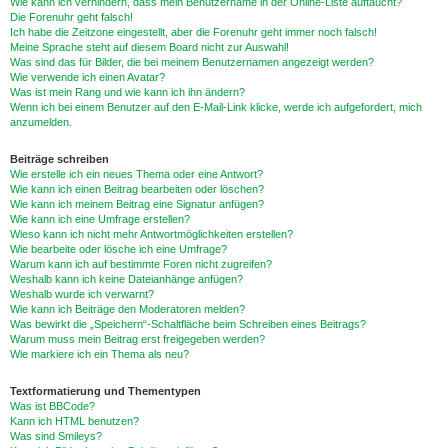
Wie kann ich verhindern, dass mein Benutzername in der Online-Liste auftaucht?
Die Forenuhr geht falsch!
Ich habe die Zeitzone eingestellt, aber die Forenuhr geht immer noch falsch!
Meine Sprache steht auf diesem Board nicht zur Auswahl!
Was sind das für Bilder, die bei meinem Benutzernamen angezeigt werden?
Wie verwende ich einen Avatar?
Was ist mein Rang und wie kann ich ihn ändern?
Wenn ich bei einem Benutzer auf den E-Mail-Link klicke, werde ich aufgefordert, mich
anzumelden.
Beiträge schreiben
Wie erstelle ich ein neues Thema oder eine Antwort?
Wie kann ich einen Beitrag bearbeiten oder löschen?
Wie kann ich meinem Beitrag eine Signatur anfügen?
Wie kann ich eine Umfrage erstellen?
Wieso kann ich nicht mehr Antwortmöglichkeiten erstellen?
Wie bearbeite oder lösche ich eine Umfrage?
Warum kann ich auf bestimmte Foren nicht zugreifen?
Weshalb kann ich keine Dateianhänge anfügen?
Weshalb wurde ich verwarnt?
Wie kann ich Beiträge den Moderatoren melden?
Was bewirkt die „Speichern“-Schaltfläche beim Schreiben eines Beitrags?
Warum muss mein Beitrag erst freigegeben werden?
Wie markiere ich ein Thema als neu?
Textformatierung und Thementypen
Was ist BBCode?
Kann ich HTML benutzen?
Was sind Smileys?