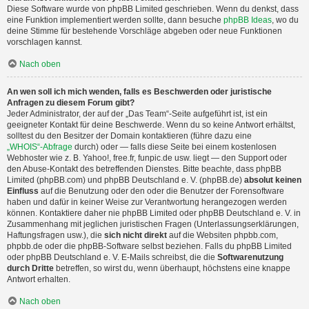
Diese Software wurde von phpBB Limited geschrieben. Wenn du denkst, dass
eine Funktion implementiert werden sollte, dann besuche
phpBB Ideas
, wo du
deine Stimme für bestehende Vorschläge abgeben oder neue Funktionen
vorschlagen kannst.
Nach oben
An wen soll ich mich wenden, falls es Beschwerden oder juristische
Anfragen zu diesem Forum gibt?
Jeder Administrator, der auf der „Das Team“-Seite aufgeführt ist, ist ein
geeigneter Kontakt für deine Beschwerde. Wenn du so keine Antwort erhältst,
solltest du den Besitzer der Domain kontaktieren (führe dazu eine
„WHOIS“-Abfrage
durch) oder — falls diese Seite bei einem kostenlosen
Webhoster wie z. B. Yahoo!, free.fr, funpic.de usw. liegt — den Support oder
den Abuse-Kontakt des betreffenden Dienstes. Bitte beachte, dass phpBB
Limited (phpBB.com) und phpBB Deutschland e. V. (phpBB.de)
absolut keinen
Einfluss
auf die Benutzung oder den oder die Benutzer der Forensoftware
haben und dafür in keiner Weise zur Verantwortung herangezogen werden
können. Kontaktiere daher nie phpBB Limited oder phpBB Deutschland e. V. in
Zusammenhang mit jeglichen juristischen Fragen (Unterlassungserklärungen,
Haftungsfragen usw.), die
sich nicht direkt
auf die Websiten phpbb.com,
phpbb.de oder die phpBB-Software selbst beziehen. Falls du phpBB Limited
oder phpBB Deutschland e. V. E-Mails schreibst, die die
Softwarenutzung
durch Dritte
betreffen, so wirst du, wenn überhaupt, höchstens eine knappe
Antwort erhalten.
Nach oben