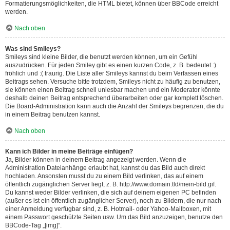
Formatierungsmöglichkeiten, die HTML bietet, können über BBCode erreicht
werden.
Nach oben
Was sind Smileys?
Smileys sind kleine Bilder, die benutzt werden können, um ein Gefühl
auszudrücken. Für jeden Smiley gibt es einen kurzen Code, z. B. bedeutet :)
fröhlich und :( traurig. Die Liste aller Smileys kannst du beim Verfassen eines
Beitrags sehen. Versuche bitte trotzdem, Smileys nicht zu häufig zu benutzen,
sie können einen Beitrag schnell unlesbar machen und ein Moderator könnte
deshalb deinen Beitrag entsprechend überarbeiten oder gar komplett löschen.
Die Board-Administration kann auch die Anzahl der Smileys begrenzen, die du
in einem Beitrag benutzen kannst.
Nach oben
Kann ich Bilder in meine Beiträge einfügen?
Ja, Bilder können in deinem Beitrag angezeigt werden. Wenn die
Administration Dateianhänge erlaubt hat, kannst du das Bild auch direkt
hochladen. Ansonsten musst du zu einem Bild verlinken, das auf einem
öffentlich zugänglichen Server liegt, z. B. http://www.domain.tld/mein-bild.gif.
Du kannst weder Bilder verlinken, die sich auf deinem eigenen PC befinden
(außer es ist ein öffentlich zugänglicher Server), noch zu Bildern, die nur nach
einer Anmeldung verfügbar sind, z. B. Hotmail- oder Yahoo-Mailboxen, mit
einem Passwort geschützte Seiten usw. Um das Bild anzuzeigen, benutze den
BBCode-Tag „[img]“.