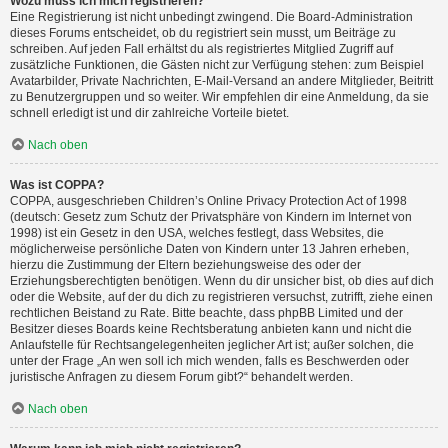
Wozu muss ich mich registrieren?
Eine Registrierung ist nicht unbedingt zwingend. Die Board-Administration
dieses Forums entscheidet, ob du registriert sein musst, um Beiträge zu
schreiben. Auf jeden Fall erhältst du als registriertes Mitglied Zugriff auf
zusätzliche Funktionen, die Gästen nicht zur Verfügung stehen: zum Beispiel
Avatarbilder, Private Nachrichten, E-Mail-Versand an andere Mitglieder, Beitritt
zu Benutzergruppen und so weiter. Wir empfehlen dir eine Anmeldung, da sie
schnell erledigt ist und dir zahlreiche Vorteile bietet.
Nach oben
Was ist COPPA?
COPPA, ausgeschrieben Children’s Online Privacy Protection Act of 1998
(deutsch: Gesetz zum Schutz der Privatsphäre von Kindern im Internet von
1998) ist ein Gesetz in den USA, welches festlegt, dass Websites, die
möglicherweise persönliche Daten von Kindern unter 13 Jahren erheben,
hierzu die Zustimmung der Eltern beziehungsweise des oder der
Erziehungsberechtigten benötigen. Wenn du dir unsicher bist, ob dies auf dich
oder die Website, auf der du dich zu registrieren versuchst, zutrifft, ziehe einen
rechtlichen Beistand zu Rate. Bitte beachte, dass phpBB Limited und der
Besitzer dieses Boards keine Rechtsberatung anbieten kann und nicht die
Anlaufstelle für Rechtsangelegenheiten jeglicher Art ist; außer solchen, die
unter der Frage „An wen soll ich mich wenden, falls es Beschwerden oder
juristische Anfragen zu diesem Forum gibt?“ behandelt werden.
Nach oben