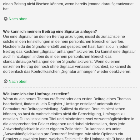
einen Beitrag nicht löschen können, wenn bereits jemand darauf geantwortet
hat.
Nach oben
Wie kann ich meinem Beitrag eine Signatur anfügen?
Um eine Signatur an deinen Beitrag anzufügen, musst du zunächst eine
solche in den Einstellungen in deinem persönlichen Bereich entwerfen.
Nachdem du die Signatur erstellt und gespeichert hast, kannst du in jedem
Beitrag das Kästchen „Signatur anhängen“ aktivieren. Du kannst eine Signatur
auch hinzufügen, indem du in deinem persönlichen Bereich das
standardmäßige Anhängen deiner Signatur aktivierst. Wenn du einen
einzelnen Beitrag dennoch ohne Signatur verfassen möchtest, so kannst du
dort einfach das Kontrollkästchen „Signatur anhängen“ wieder deaktivieren.
Nach oben
Wie kann ich eine Umfrage erstellen?
Wenn du ein neues Thema eröffnest oder den ersten Beitrag eines Themas
bearbeitest, findest du ein Register „Umfrage erstellen“ unterhalb des
Formulars zur Beitragserstellung. Solltest du diesen Bereich nicht sehen
können, so hast du wahrscheinlich nicht die Berechtigung, Umfragen zu
erstellen. Du solltest einen Titel und mindestens zwei Antwortmöglichkeiten in
die entsprechenden Felder eingeben und dabei sicherstellen, dass jede
Antwortmöglichkeit in einer eigenen Zeile steht. Du kannst auch unter
„Auswahlmöglichkeiten pro Benutzer“ festlegen, wie viele Optionen ein
Benutzer auswählen kann, welches Zeitlimit für die Umfrage gilt (0 bedeutet