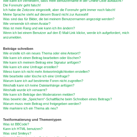
Wie kann ich verhindern, dass mein Benutzername in der Online-Liste auftaucht?
Die Forenuhr geht falsch!
Ich habe die Zeitzone eingestellt, aber die Forenuhr geht immer noch falsch!
Meine Sprache steht auf diesem Board nicht zur Auswahl!
Was sind das für Bilder, die bei meinem Benutzernamen angezeigt werden?
Wie verwende ich einen Avatar?
Was ist mein Rang und wie kann ich ihn ändern?
Wenn ich bei einem Benutzer auf den E-Mail-Link klicke, werde ich aufgefordert, mich
anzumelden.
Beiträge schreiben
Wie erstelle ich ein neues Thema oder eine Antwort?
Wie kann ich einen Beitrag bearbeiten oder löschen?
Wie kann ich meinem Beitrag eine Signatur anfügen?
Wie kann ich eine Umfrage erstellen?
Wieso kann ich nicht mehr Antwortmöglichkeiten erstellen?
Wie bearbeite oder lösche ich eine Umfrage?
Warum kann ich auf bestimmte Foren nicht zugreifen?
Weshalb kann ich keine Dateianhänge anfügen?
Weshalb wurde ich verwarnt?
Wie kann ich Beiträge den Moderatoren melden?
Was bewirkt die „Speichern“-Schaltfläche beim Schreiben eines Beitrags?
Warum muss mein Beitrag erst freigegeben werden?
Wie markiere ich ein Thema als neu?
Textformatierung und Thementypen
Was ist BBCode?
Kann ich HTML benutzen?
Was sind Smileys?