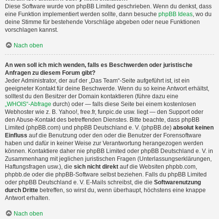
Diese Software wurde von phpBB Limited geschrieben. Wenn du denkst, dass
eine Funktion implementiert werden sollte, dann besuche
phpBB Ideas
, wo du
deine Stimme für bestehende Vorschläge abgeben oder neue Funktionen
vorschlagen kannst.
Nach oben
An wen soll ich mich wenden, falls es Beschwerden oder juristische
Anfragen zu diesem Forum gibt?
Jeder Administrator, der auf der „Das Team“-Seite aufgeführt ist, ist ein
geeigneter Kontakt für deine Beschwerde. Wenn du so keine Antwort erhältst,
solltest du den Besitzer der Domain kontaktieren (führe dazu eine
„WHOIS“-Abfrage
durch) oder — falls diese Seite bei einem kostenlosen
Webhoster wie z. B. Yahoo!, free.fr, funpic.de usw. liegt — den Support oder
den Abuse-Kontakt des betreffenden Dienstes. Bitte beachte, dass phpBB
Limited (phpBB.com) und phpBB Deutschland e. V. (phpBB.de)
absolut keinen
Einfluss
auf die Benutzung oder den oder die Benutzer der Forensoftware
haben und dafür in keiner Weise zur Verantwortung herangezogen werden
können. Kontaktiere daher nie phpBB Limited oder phpBB Deutschland e. V. in
Zusammenhang mit jeglichen juristischen Fragen (Unterlassungserklärungen,
Haftungsfragen usw.), die
sich nicht direkt
auf die Websiten phpbb.com,
phpbb.de oder die phpBB-Software selbst beziehen. Falls du phpBB Limited
oder phpBB Deutschland e. V. E-Mails schreibst, die die
Softwarenutzung
durch Dritte
betreffen, so wirst du, wenn überhaupt, höchstens eine knappe
Antwort erhalten.
Nach oben