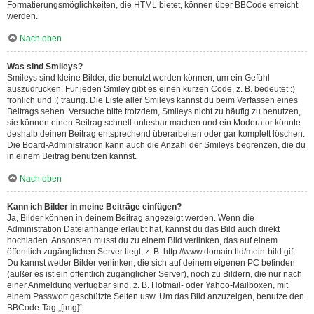
Formatierungsmöglichkeiten, die HTML bietet, können über BBCode erreicht
werden.
Nach oben
Was sind Smileys?
Smileys sind kleine Bilder, die benutzt werden können, um ein Gefühl
auszudrücken. Für jeden Smiley gibt es einen kurzen Code, z. B. bedeutet :)
fröhlich und :( traurig. Die Liste aller Smileys kannst du beim Verfassen eines
Beitrags sehen. Versuche bitte trotzdem, Smileys nicht zu häufig zu benutzen,
sie können einen Beitrag schnell unlesbar machen und ein Moderator könnte
deshalb deinen Beitrag entsprechend überarbeiten oder gar komplett löschen.
Die Board-Administration kann auch die Anzahl der Smileys begrenzen, die du
in einem Beitrag benutzen kannst.
Nach oben
Kann ich Bilder in meine Beiträge einfügen?
Ja, Bilder können in deinem Beitrag angezeigt werden. Wenn die
Administration Dateianhänge erlaubt hat, kannst du das Bild auch direkt
hochladen. Ansonsten musst du zu einem Bild verlinken, das auf einem
öffentlich zugänglichen Server liegt, z. B. http://www.domain.tld/mein-bild.gif.
Du kannst weder Bilder verlinken, die sich auf deinem eigenen PC befinden
(außer es ist ein öffentlich zugänglicher Server), noch zu Bildern, die nur nach
einer Anmeldung verfügbar sind, z. B. Hotmail- oder Yahoo-Mailboxen, mit
einem Passwort geschützte Seiten usw. Um das Bild anzuzeigen, benutze den
BBCode-Tag „[img]“.