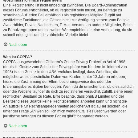
Wozu muss ich mich registrieren?
Eine Registrierung ist nicht unbedingt zwingend. Die Board-Administration
dieses Forums entscheidet, ob du registriert sein musst, um Beiträge zu
schreiben. Auf jeden Fall erhältst du als registriertes Mitglied Zugriff auf
zusätzliche Funktionen, die Gästen nicht zur Verfügung stehen: zum Beispiel
Avatarbilder, Private Nachrichten, E-Mail-Versand an andere Mitglieder, Beitritt
zu Benutzergruppen und so weiter. Wir empfehlen dir eine Anmeldung, da sie
schnell erledigt ist und dir zahlreiche Vorteile bietet.
Nach oben
Was ist COPPA?
COPPA, ausgeschrieben Children’s Online Privacy Protection Act of 1998
(deutsch: Gesetz zum Schutz der Privatsphäre von Kindern im Internet von
1998) ist ein Gesetz in den USA, welches festlegt, dass Websites, die
möglicherweise persönliche Daten von Kindern unter 13 Jahren erheben,
hierzu die Zustimmung der Eltern beziehungsweise des oder der
Erziehungsberechtigten benötigen. Wenn du dir unsicher bist, ob dies auf dich
oder die Website, auf der du dich zu registrieren versuchst, zutrifft, ziehe einen
rechtlichen Beistand zu Rate. Bitte beachte, dass phpBB Limited und der
Besitzer dieses Boards keine Rechtsberatung anbieten kann und nicht die
Anlaufstelle für Rechtsangelegenheiten jeglicher Art ist; außer solchen, die
unter der Frage „An wen soll ich mich wenden, falls es Beschwerden oder
juristische Anfragen zu diesem Forum gibt?“ behandelt werden.
Nach oben