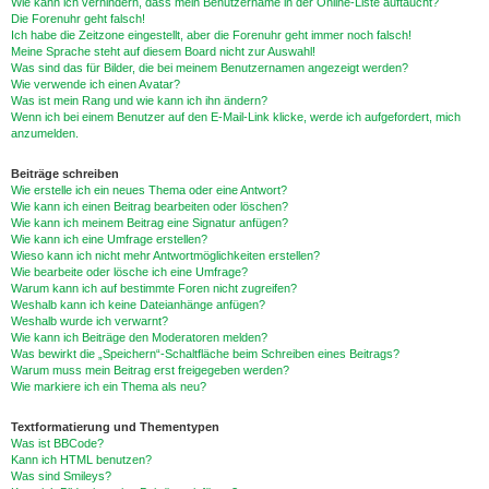
Wie kann ich verhindern, dass mein Benutzername in der Online-Liste auftaucht?
Die Forenuhr geht falsch!
Ich habe die Zeitzone eingestellt, aber die Forenuhr geht immer noch falsch!
Meine Sprache steht auf diesem Board nicht zur Auswahl!
Was sind das für Bilder, die bei meinem Benutzernamen angezeigt werden?
Wie verwende ich einen Avatar?
Was ist mein Rang und wie kann ich ihn ändern?
Wenn ich bei einem Benutzer auf den E-Mail-Link klicke, werde ich aufgefordert, mich
anzumelden.
Beiträge schreiben
Wie erstelle ich ein neues Thema oder eine Antwort?
Wie kann ich einen Beitrag bearbeiten oder löschen?
Wie kann ich meinem Beitrag eine Signatur anfügen?
Wie kann ich eine Umfrage erstellen?
Wieso kann ich nicht mehr Antwortmöglichkeiten erstellen?
Wie bearbeite oder lösche ich eine Umfrage?
Warum kann ich auf bestimmte Foren nicht zugreifen?
Weshalb kann ich keine Dateianhänge anfügen?
Weshalb wurde ich verwarnt?
Wie kann ich Beiträge den Moderatoren melden?
Was bewirkt die „Speichern“-Schaltfläche beim Schreiben eines Beitrags?
Warum muss mein Beitrag erst freigegeben werden?
Wie markiere ich ein Thema als neu?
Textformatierung und Thementypen
Was ist BBCode?
Kann ich HTML benutzen?
Was sind Smileys?