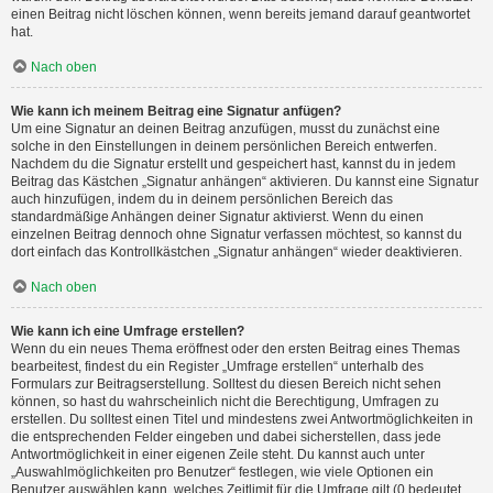
einen Beitrag nicht löschen können, wenn bereits jemand darauf geantwortet
hat.
Nach oben
Wie kann ich meinem Beitrag eine Signatur anfügen?
Um eine Signatur an deinen Beitrag anzufügen, musst du zunächst eine
solche in den Einstellungen in deinem persönlichen Bereich entwerfen.
Nachdem du die Signatur erstellt und gespeichert hast, kannst du in jedem
Beitrag das Kästchen „Signatur anhängen“ aktivieren. Du kannst eine Signatur
auch hinzufügen, indem du in deinem persönlichen Bereich das
standardmäßige Anhängen deiner Signatur aktivierst. Wenn du einen
einzelnen Beitrag dennoch ohne Signatur verfassen möchtest, so kannst du
dort einfach das Kontrollkästchen „Signatur anhängen“ wieder deaktivieren.
Nach oben
Wie kann ich eine Umfrage erstellen?
Wenn du ein neues Thema eröffnest oder den ersten Beitrag eines Themas
bearbeitest, findest du ein Register „Umfrage erstellen“ unterhalb des
Formulars zur Beitragserstellung. Solltest du diesen Bereich nicht sehen
können, so hast du wahrscheinlich nicht die Berechtigung, Umfragen zu
erstellen. Du solltest einen Titel und mindestens zwei Antwortmöglichkeiten in
die entsprechenden Felder eingeben und dabei sicherstellen, dass jede
Antwortmöglichkeit in einer eigenen Zeile steht. Du kannst auch unter
„Auswahlmöglichkeiten pro Benutzer“ festlegen, wie viele Optionen ein
Benutzer auswählen kann, welches Zeitlimit für die Umfrage gilt (0 bedeutet