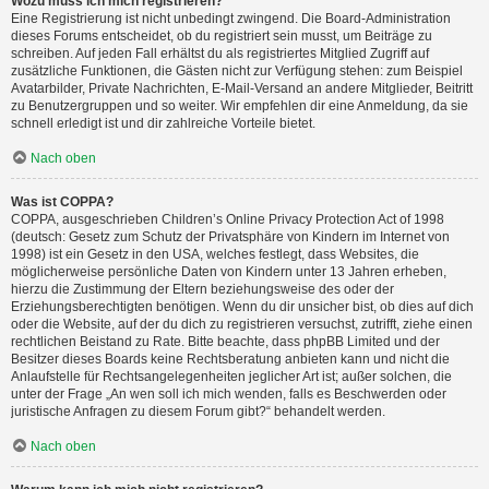
Wozu muss ich mich registrieren?
Eine Registrierung ist nicht unbedingt zwingend. Die Board-Administration
dieses Forums entscheidet, ob du registriert sein musst, um Beiträge zu
schreiben. Auf jeden Fall erhältst du als registriertes Mitglied Zugriff auf
zusätzliche Funktionen, die Gästen nicht zur Verfügung stehen: zum Beispiel
Avatarbilder, Private Nachrichten, E-Mail-Versand an andere Mitglieder, Beitritt
zu Benutzergruppen und so weiter. Wir empfehlen dir eine Anmeldung, da sie
schnell erledigt ist und dir zahlreiche Vorteile bietet.
Nach oben
Was ist COPPA?
COPPA, ausgeschrieben Children’s Online Privacy Protection Act of 1998
(deutsch: Gesetz zum Schutz der Privatsphäre von Kindern im Internet von
1998) ist ein Gesetz in den USA, welches festlegt, dass Websites, die
möglicherweise persönliche Daten von Kindern unter 13 Jahren erheben,
hierzu die Zustimmung der Eltern beziehungsweise des oder der
Erziehungsberechtigten benötigen. Wenn du dir unsicher bist, ob dies auf dich
oder die Website, auf der du dich zu registrieren versuchst, zutrifft, ziehe einen
rechtlichen Beistand zu Rate. Bitte beachte, dass phpBB Limited und der
Besitzer dieses Boards keine Rechtsberatung anbieten kann und nicht die
Anlaufstelle für Rechtsangelegenheiten jeglicher Art ist; außer solchen, die
unter der Frage „An wen soll ich mich wenden, falls es Beschwerden oder
juristische Anfragen zu diesem Forum gibt?“ behandelt werden.
Nach oben