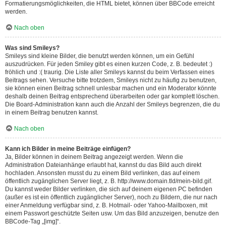
Formatierungsmöglichkeiten, die HTML bietet, können über BBCode erreicht
werden.
Nach oben
Was sind Smileys?
Smileys sind kleine Bilder, die benutzt werden können, um ein Gefühl
auszudrücken. Für jeden Smiley gibt es einen kurzen Code, z. B. bedeutet :)
fröhlich und :( traurig. Die Liste aller Smileys kannst du beim Verfassen eines
Beitrags sehen. Versuche bitte trotzdem, Smileys nicht zu häufig zu benutzen,
sie können einen Beitrag schnell unlesbar machen und ein Moderator könnte
deshalb deinen Beitrag entsprechend überarbeiten oder gar komplett löschen.
Die Board-Administration kann auch die Anzahl der Smileys begrenzen, die du
in einem Beitrag benutzen kannst.
Nach oben
Kann ich Bilder in meine Beiträge einfügen?
Ja, Bilder können in deinem Beitrag angezeigt werden. Wenn die
Administration Dateianhänge erlaubt hat, kannst du das Bild auch direkt
hochladen. Ansonsten musst du zu einem Bild verlinken, das auf einem
öffentlich zugänglichen Server liegt, z. B. http://www.domain.tld/mein-bild.gif.
Du kannst weder Bilder verlinken, die sich auf deinem eigenen PC befinden
(außer es ist ein öffentlich zugänglicher Server), noch zu Bildern, die nur nach
einer Anmeldung verfügbar sind, z. B. Hotmail- oder Yahoo-Mailboxen, mit
einem Passwort geschützte Seiten usw. Um das Bild anzuzeigen, benutze den
BBCode-Tag „[img]“.