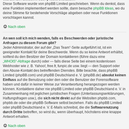
Diese Software wurde von phpBB Limited geschrieben. Wenn du denkst, dass
eine Funktion implementiert werden sollte, dann besuche
phpBB Ideas
, wo du
deine Stimme für bestehende Vorschläge abgeben oder neue Funktionen
vorschlagen kannst.
Nach oben
An wen soll ich mich wenden, falls es Beschwerden oder juristische
Anfragen zu diesem Forum gibt?
Jeder Administrator, der auf der „Das Team“-Seite aufgeführt ist, ist ein
geeigneter Kontakt für deine Beschwerde. Wenn du so keine Antwort erhältst,
solltest du den Besitzer der Domain kontaktieren (führe dazu eine
„WHOIS“-Abfrage
durch) oder — falls diese Seite bei einem kostenlosen
Webhoster wie z. B. Yahoo!, free.fr, funpic.de usw. liegt — den Support oder
den Abuse-Kontakt des betreffenden Dienstes. Bitte beachte, dass phpBB
Limited (phpBB.com) und phpBB Deutschland e. V. (phpBB.de)
absolut keinen
Einfluss
auf die Benutzung oder den oder die Benutzer der Forensoftware
haben und dafür in keiner Weise zur Verantwortung herangezogen werden
können. Kontaktiere daher nie phpBB Limited oder phpBB Deutschland e. V. in
Zusammenhang mit jeglichen juristischen Fragen (Unterlassungserklärungen,
Haftungsfragen usw.), die
sich nicht direkt
auf die Websiten phpbb.com,
phpbb.de oder die phpBB-Software selbst beziehen. Falls du phpBB Limited
oder phpBB Deutschland e. V. E-Mails schreibst, die die
Softwarenutzung
durch Dritte
betreffen, so wirst du, wenn überhaupt, höchstens eine knappe
Antwort erhalten.
Nach oben