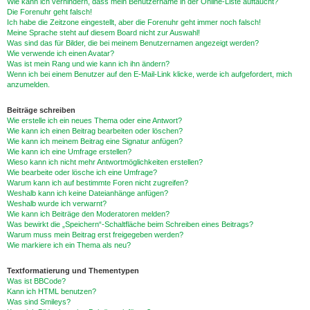
Wie kann ich verhindern, dass mein Benutzername in der Online-Liste auftaucht?
Die Forenuhr geht falsch!
Ich habe die Zeitzone eingestellt, aber die Forenuhr geht immer noch falsch!
Meine Sprache steht auf diesem Board nicht zur Auswahl!
Was sind das für Bilder, die bei meinem Benutzernamen angezeigt werden?
Wie verwende ich einen Avatar?
Was ist mein Rang und wie kann ich ihn ändern?
Wenn ich bei einem Benutzer auf den E-Mail-Link klicke, werde ich aufgefordert, mich
anzumelden.
Beiträge schreiben
Wie erstelle ich ein neues Thema oder eine Antwort?
Wie kann ich einen Beitrag bearbeiten oder löschen?
Wie kann ich meinem Beitrag eine Signatur anfügen?
Wie kann ich eine Umfrage erstellen?
Wieso kann ich nicht mehr Antwortmöglichkeiten erstellen?
Wie bearbeite oder lösche ich eine Umfrage?
Warum kann ich auf bestimmte Foren nicht zugreifen?
Weshalb kann ich keine Dateianhänge anfügen?
Weshalb wurde ich verwarnt?
Wie kann ich Beiträge den Moderatoren melden?
Was bewirkt die „Speichern“-Schaltfläche beim Schreiben eines Beitrags?
Warum muss mein Beitrag erst freigegeben werden?
Wie markiere ich ein Thema als neu?
Textformatierung und Thementypen
Was ist BBCode?
Kann ich HTML benutzen?
Was sind Smileys?