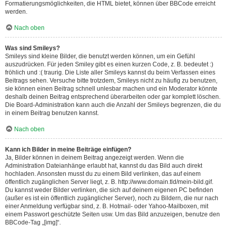
Formatierungsmöglichkeiten, die HTML bietet, können über BBCode erreicht
werden.
Nach oben
Was sind Smileys?
Smileys sind kleine Bilder, die benutzt werden können, um ein Gefühl
auszudrücken. Für jeden Smiley gibt es einen kurzen Code, z. B. bedeutet :)
fröhlich und :( traurig. Die Liste aller Smileys kannst du beim Verfassen eines
Beitrags sehen. Versuche bitte trotzdem, Smileys nicht zu häufig zu benutzen,
sie können einen Beitrag schnell unlesbar machen und ein Moderator könnte
deshalb deinen Beitrag entsprechend überarbeiten oder gar komplett löschen.
Die Board-Administration kann auch die Anzahl der Smileys begrenzen, die du
in einem Beitrag benutzen kannst.
Nach oben
Kann ich Bilder in meine Beiträge einfügen?
Ja, Bilder können in deinem Beitrag angezeigt werden. Wenn die
Administration Dateianhänge erlaubt hat, kannst du das Bild auch direkt
hochladen. Ansonsten musst du zu einem Bild verlinken, das auf einem
öffentlich zugänglichen Server liegt, z. B. http://www.domain.tld/mein-bild.gif.
Du kannst weder Bilder verlinken, die sich auf deinem eigenen PC befinden
(außer es ist ein öffentlich zugänglicher Server), noch zu Bildern, die nur nach
einer Anmeldung verfügbar sind, z. B. Hotmail- oder Yahoo-Mailboxen, mit
einem Passwort geschützte Seiten usw. Um das Bild anzuzeigen, benutze den
BBCode-Tag „[img]“.