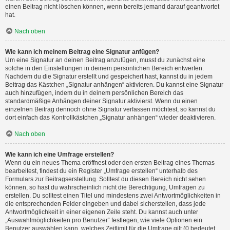
einen Beitrag nicht löschen können, wenn bereits jemand darauf geantwortet
hat.
Nach oben
Wie kann ich meinem Beitrag eine Signatur anfügen?
Um eine Signatur an deinen Beitrag anzufügen, musst du zunächst eine
solche in den Einstellungen in deinem persönlichen Bereich entwerfen.
Nachdem du die Signatur erstellt und gespeichert hast, kannst du in jedem
Beitrag das Kästchen „Signatur anhängen“ aktivieren. Du kannst eine Signatur
auch hinzufügen, indem du in deinem persönlichen Bereich das
standardmäßige Anhängen deiner Signatur aktivierst. Wenn du einen
einzelnen Beitrag dennoch ohne Signatur verfassen möchtest, so kannst du
dort einfach das Kontrollkästchen „Signatur anhängen“ wieder deaktivieren.
Nach oben
Wie kann ich eine Umfrage erstellen?
Wenn du ein neues Thema eröffnest oder den ersten Beitrag eines Themas
bearbeitest, findest du ein Register „Umfrage erstellen“ unterhalb des
Formulars zur Beitragserstellung. Solltest du diesen Bereich nicht sehen
können, so hast du wahrscheinlich nicht die Berechtigung, Umfragen zu
erstellen. Du solltest einen Titel und mindestens zwei Antwortmöglichkeiten in
die entsprechenden Felder eingeben und dabei sicherstellen, dass jede
Antwortmöglichkeit in einer eigenen Zeile steht. Du kannst auch unter
„Auswahlmöglichkeiten pro Benutzer“ festlegen, wie viele Optionen ein
Benutzer auswählen kann, welches Zeitlimit für die Umfrage gilt (0 bedeutet