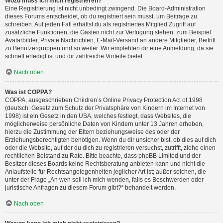
Wozu muss ich mich registrieren?
Eine Registrierung ist nicht unbedingt zwingend. Die Board-Administration
dieses Forums entscheidet, ob du registriert sein musst, um Beiträge zu
schreiben. Auf jeden Fall erhältst du als registriertes Mitglied Zugriff auf
zusätzliche Funktionen, die Gästen nicht zur Verfügung stehen: zum Beispiel
Avatarbilder, Private Nachrichten, E-Mail-Versand an andere Mitglieder, Beitritt
zu Benutzergruppen und so weiter. Wir empfehlen dir eine Anmeldung, da sie
schnell erledigt ist und dir zahlreiche Vorteile bietet.
Nach oben
Was ist COPPA?
COPPA, ausgeschrieben Children’s Online Privacy Protection Act of 1998
(deutsch: Gesetz zum Schutz der Privatsphäre von Kindern im Internet von
1998) ist ein Gesetz in den USA, welches festlegt, dass Websites, die
möglicherweise persönliche Daten von Kindern unter 13 Jahren erheben,
hierzu die Zustimmung der Eltern beziehungsweise des oder der
Erziehungsberechtigten benötigen. Wenn du dir unsicher bist, ob dies auf dich
oder die Website, auf der du dich zu registrieren versuchst, zutrifft, ziehe einen
rechtlichen Beistand zu Rate. Bitte beachte, dass phpBB Limited und der
Besitzer dieses Boards keine Rechtsberatung anbieten kann und nicht die
Anlaufstelle für Rechtsangelegenheiten jeglicher Art ist; außer solchen, die
unter der Frage „An wen soll ich mich wenden, falls es Beschwerden oder
juristische Anfragen zu diesem Forum gibt?“ behandelt werden.
Nach oben