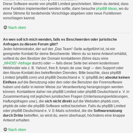
Diese Software wurde von phpBB Limited geschrieben. Wenn du denkst, dass
eine Funktion implementiert werden sollte, dann besuche
phpBB Ideas
, wo du
deine Stimme für bestehende Vorschläge abgeben oder neue Funktionen
vorschlagen kannst.
Nach oben
An wen soll ich mich wenden, falls es Beschwerden oder juristische
Anfragen zu diesem Forum gibt?
Jeder Administrator, der auf der „Das Team“-Seite aufgeführt ist, ist ein
geeigneter Kontakt für deine Beschwerde. Wenn du so keine Antwort erhältst,
solltest du den Besitzer der Domain kontaktieren (führe dazu eine
„WHOIS“-Abfrage
durch) oder — falls diese Seite bei einem kostenlosen
Webhoster wie z. B. Yahoo!, free.fr, funpic.de usw. liegt — den Support oder
den Abuse-Kontakt des betreffenden Dienstes. Bitte beachte, dass phpBB
Limited (phpBB.com) und phpBB Deutschland e. V. (phpBB.de)
absolut keinen
Einfluss
auf die Benutzung oder den oder die Benutzer der Forensoftware
haben und dafür in keiner Weise zur Verantwortung herangezogen werden
können. Kontaktiere daher nie phpBB Limited oder phpBB Deutschland e. V. in
Zusammenhang mit jeglichen juristischen Fragen (Unterlassungserklärungen,
Haftungsfragen usw.), die
sich nicht direkt
auf die Websiten phpbb.com,
phpbb.de oder die phpBB-Software selbst beziehen. Falls du phpBB Limited
oder phpBB Deutschland e. V. E-Mails schreibst, die die
Softwarenutzung
durch Dritte
betreffen, so wirst du, wenn überhaupt, höchstens eine knappe
Antwort erhalten.
Nach oben