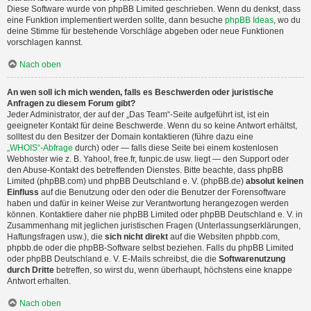
Diese Software wurde von phpBB Limited geschrieben. Wenn du denkst, dass
eine Funktion implementiert werden sollte, dann besuche
phpBB Ideas
, wo du
deine Stimme für bestehende Vorschläge abgeben oder neue Funktionen
vorschlagen kannst.
Nach oben
An wen soll ich mich wenden, falls es Beschwerden oder juristische
Anfragen zu diesem Forum gibt?
Jeder Administrator, der auf der „Das Team“-Seite aufgeführt ist, ist ein
geeigneter Kontakt für deine Beschwerde. Wenn du so keine Antwort erhältst,
solltest du den Besitzer der Domain kontaktieren (führe dazu eine
„WHOIS“-Abfrage
durch) oder — falls diese Seite bei einem kostenlosen
Webhoster wie z. B. Yahoo!, free.fr, funpic.de usw. liegt — den Support oder
den Abuse-Kontakt des betreffenden Dienstes. Bitte beachte, dass phpBB
Limited (phpBB.com) und phpBB Deutschland e. V. (phpBB.de)
absolut keinen
Einfluss
auf die Benutzung oder den oder die Benutzer der Forensoftware
haben und dafür in keiner Weise zur Verantwortung herangezogen werden
können. Kontaktiere daher nie phpBB Limited oder phpBB Deutschland e. V. in
Zusammenhang mit jeglichen juristischen Fragen (Unterlassungserklärungen,
Haftungsfragen usw.), die
sich nicht direkt
auf die Websiten phpbb.com,
phpbb.de oder die phpBB-Software selbst beziehen. Falls du phpBB Limited
oder phpBB Deutschland e. V. E-Mails schreibst, die die
Softwarenutzung
durch Dritte
betreffen, so wirst du, wenn überhaupt, höchstens eine knappe
Antwort erhalten.
Nach oben