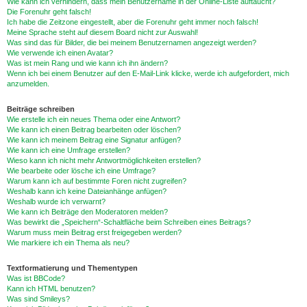
Wie kann ich verhindern, dass mein Benutzername in der Online-Liste auftaucht?
Die Forenuhr geht falsch!
Ich habe die Zeitzone eingestellt, aber die Forenuhr geht immer noch falsch!
Meine Sprache steht auf diesem Board nicht zur Auswahl!
Was sind das für Bilder, die bei meinem Benutzernamen angezeigt werden?
Wie verwende ich einen Avatar?
Was ist mein Rang und wie kann ich ihn ändern?
Wenn ich bei einem Benutzer auf den E-Mail-Link klicke, werde ich aufgefordert, mich
anzumelden.
Beiträge schreiben
Wie erstelle ich ein neues Thema oder eine Antwort?
Wie kann ich einen Beitrag bearbeiten oder löschen?
Wie kann ich meinem Beitrag eine Signatur anfügen?
Wie kann ich eine Umfrage erstellen?
Wieso kann ich nicht mehr Antwortmöglichkeiten erstellen?
Wie bearbeite oder lösche ich eine Umfrage?
Warum kann ich auf bestimmte Foren nicht zugreifen?
Weshalb kann ich keine Dateianhänge anfügen?
Weshalb wurde ich verwarnt?
Wie kann ich Beiträge den Moderatoren melden?
Was bewirkt die „Speichern“-Schaltfläche beim Schreiben eines Beitrags?
Warum muss mein Beitrag erst freigegeben werden?
Wie markiere ich ein Thema als neu?
Textformatierung und Thementypen
Was ist BBCode?
Kann ich HTML benutzen?
Was sind Smileys?