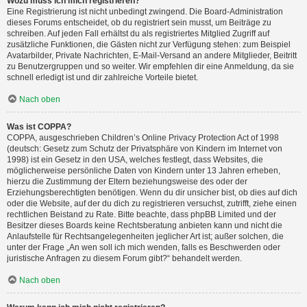
Wozu muss ich mich registrieren?
Eine Registrierung ist nicht unbedingt zwingend. Die Board-Administration
dieses Forums entscheidet, ob du registriert sein musst, um Beiträge zu
schreiben. Auf jeden Fall erhältst du als registriertes Mitglied Zugriff auf
zusätzliche Funktionen, die Gästen nicht zur Verfügung stehen: zum Beispiel
Avatarbilder, Private Nachrichten, E-Mail-Versand an andere Mitglieder, Beitritt
zu Benutzergruppen und so weiter. Wir empfehlen dir eine Anmeldung, da sie
schnell erledigt ist und dir zahlreiche Vorteile bietet.
Nach oben
Was ist COPPA?
COPPA, ausgeschrieben Children’s Online Privacy Protection Act of 1998
(deutsch: Gesetz zum Schutz der Privatsphäre von Kindern im Internet von
1998) ist ein Gesetz in den USA, welches festlegt, dass Websites, die
möglicherweise persönliche Daten von Kindern unter 13 Jahren erheben,
hierzu die Zustimmung der Eltern beziehungsweise des oder der
Erziehungsberechtigten benötigen. Wenn du dir unsicher bist, ob dies auf dich
oder die Website, auf der du dich zu registrieren versuchst, zutrifft, ziehe einen
rechtlichen Beistand zu Rate. Bitte beachte, dass phpBB Limited und der
Besitzer dieses Boards keine Rechtsberatung anbieten kann und nicht die
Anlaufstelle für Rechtsangelegenheiten jeglicher Art ist; außer solchen, die
unter der Frage „An wen soll ich mich wenden, falls es Beschwerden oder
juristische Anfragen zu diesem Forum gibt?“ behandelt werden.
Nach oben