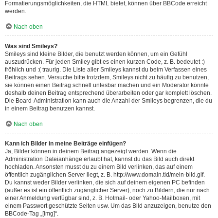
Formatierungsmöglichkeiten, die HTML bietet, können über BBCode erreicht
werden.
Nach oben
Was sind Smileys?
Smileys sind kleine Bilder, die benutzt werden können, um ein Gefühl
auszudrücken. Für jeden Smiley gibt es einen kurzen Code, z. B. bedeutet :)
fröhlich und :( traurig. Die Liste aller Smileys kannst du beim Verfassen eines
Beitrags sehen. Versuche bitte trotzdem, Smileys nicht zu häufig zu benutzen,
sie können einen Beitrag schnell unlesbar machen und ein Moderator könnte
deshalb deinen Beitrag entsprechend überarbeiten oder gar komplett löschen.
Die Board-Administration kann auch die Anzahl der Smileys begrenzen, die du
in einem Beitrag benutzen kannst.
Nach oben
Kann ich Bilder in meine Beiträge einfügen?
Ja, Bilder können in deinem Beitrag angezeigt werden. Wenn die
Administration Dateianhänge erlaubt hat, kannst du das Bild auch direkt
hochladen. Ansonsten musst du zu einem Bild verlinken, das auf einem
öffentlich zugänglichen Server liegt, z. B. http://www.domain.tld/mein-bild.gif.
Du kannst weder Bilder verlinken, die sich auf deinem eigenen PC befinden
(außer es ist ein öffentlich zugänglicher Server), noch zu Bildern, die nur nach
einer Anmeldung verfügbar sind, z. B. Hotmail- oder Yahoo-Mailboxen, mit
einem Passwort geschützte Seiten usw. Um das Bild anzuzeigen, benutze den
BBCode-Tag „[img]“.