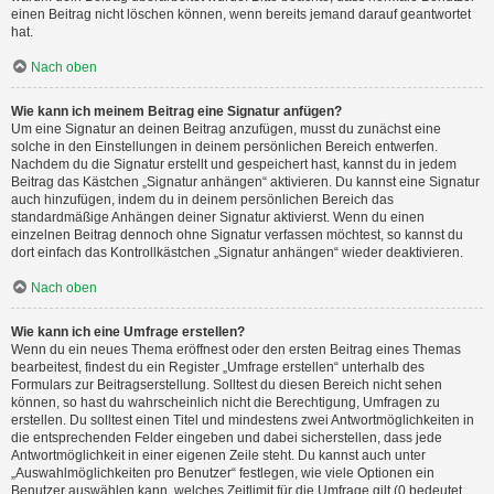
einen Beitrag nicht löschen können, wenn bereits jemand darauf geantwortet
hat.
Nach oben
Wie kann ich meinem Beitrag eine Signatur anfügen?
Um eine Signatur an deinen Beitrag anzufügen, musst du zunächst eine
solche in den Einstellungen in deinem persönlichen Bereich entwerfen.
Nachdem du die Signatur erstellt und gespeichert hast, kannst du in jedem
Beitrag das Kästchen „Signatur anhängen“ aktivieren. Du kannst eine Signatur
auch hinzufügen, indem du in deinem persönlichen Bereich das
standardmäßige Anhängen deiner Signatur aktivierst. Wenn du einen
einzelnen Beitrag dennoch ohne Signatur verfassen möchtest, so kannst du
dort einfach das Kontrollkästchen „Signatur anhängen“ wieder deaktivieren.
Nach oben
Wie kann ich eine Umfrage erstellen?
Wenn du ein neues Thema eröffnest oder den ersten Beitrag eines Themas
bearbeitest, findest du ein Register „Umfrage erstellen“ unterhalb des
Formulars zur Beitragserstellung. Solltest du diesen Bereich nicht sehen
können, so hast du wahrscheinlich nicht die Berechtigung, Umfragen zu
erstellen. Du solltest einen Titel und mindestens zwei Antwortmöglichkeiten in
die entsprechenden Felder eingeben und dabei sicherstellen, dass jede
Antwortmöglichkeit in einer eigenen Zeile steht. Du kannst auch unter
„Auswahlmöglichkeiten pro Benutzer“ festlegen, wie viele Optionen ein
Benutzer auswählen kann, welches Zeitlimit für die Umfrage gilt (0 bedeutet