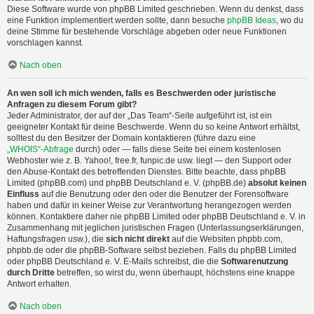
Diese Software wurde von phpBB Limited geschrieben. Wenn du denkst, dass
eine Funktion implementiert werden sollte, dann besuche
phpBB Ideas
, wo du
deine Stimme für bestehende Vorschläge abgeben oder neue Funktionen
vorschlagen kannst.
Nach oben
An wen soll ich mich wenden, falls es Beschwerden oder juristische
Anfragen zu diesem Forum gibt?
Jeder Administrator, der auf der „Das Team“-Seite aufgeführt ist, ist ein
geeigneter Kontakt für deine Beschwerde. Wenn du so keine Antwort erhältst,
solltest du den Besitzer der Domain kontaktieren (führe dazu eine
„WHOIS“-Abfrage
durch) oder — falls diese Seite bei einem kostenlosen
Webhoster wie z. B. Yahoo!, free.fr, funpic.de usw. liegt — den Support oder
den Abuse-Kontakt des betreffenden Dienstes. Bitte beachte, dass phpBB
Limited (phpBB.com) und phpBB Deutschland e. V. (phpBB.de)
absolut keinen
Einfluss
auf die Benutzung oder den oder die Benutzer der Forensoftware
haben und dafür in keiner Weise zur Verantwortung herangezogen werden
können. Kontaktiere daher nie phpBB Limited oder phpBB Deutschland e. V. in
Zusammenhang mit jeglichen juristischen Fragen (Unterlassungserklärungen,
Haftungsfragen usw.), die
sich nicht direkt
auf die Websiten phpbb.com,
phpbb.de oder die phpBB-Software selbst beziehen. Falls du phpBB Limited
oder phpBB Deutschland e. V. E-Mails schreibst, die die
Softwarenutzung
durch Dritte
betreffen, so wirst du, wenn überhaupt, höchstens eine knappe
Antwort erhalten.
Nach oben