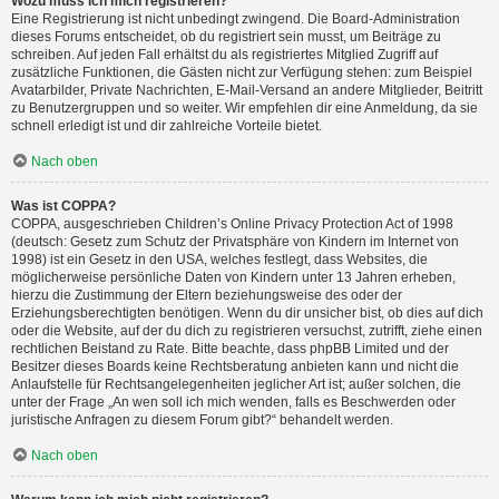
Wozu muss ich mich registrieren?
Eine Registrierung ist nicht unbedingt zwingend. Die Board-Administration
dieses Forums entscheidet, ob du registriert sein musst, um Beiträge zu
schreiben. Auf jeden Fall erhältst du als registriertes Mitglied Zugriff auf
zusätzliche Funktionen, die Gästen nicht zur Verfügung stehen: zum Beispiel
Avatarbilder, Private Nachrichten, E-Mail-Versand an andere Mitglieder, Beitritt
zu Benutzergruppen und so weiter. Wir empfehlen dir eine Anmeldung, da sie
schnell erledigt ist und dir zahlreiche Vorteile bietet.
Nach oben
Was ist COPPA?
COPPA, ausgeschrieben Children’s Online Privacy Protection Act of 1998
(deutsch: Gesetz zum Schutz der Privatsphäre von Kindern im Internet von
1998) ist ein Gesetz in den USA, welches festlegt, dass Websites, die
möglicherweise persönliche Daten von Kindern unter 13 Jahren erheben,
hierzu die Zustimmung der Eltern beziehungsweise des oder der
Erziehungsberechtigten benötigen. Wenn du dir unsicher bist, ob dies auf dich
oder die Website, auf der du dich zu registrieren versuchst, zutrifft, ziehe einen
rechtlichen Beistand zu Rate. Bitte beachte, dass phpBB Limited und der
Besitzer dieses Boards keine Rechtsberatung anbieten kann und nicht die
Anlaufstelle für Rechtsangelegenheiten jeglicher Art ist; außer solchen, die
unter der Frage „An wen soll ich mich wenden, falls es Beschwerden oder
juristische Anfragen zu diesem Forum gibt?“ behandelt werden.
Nach oben