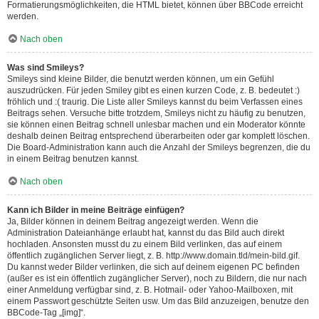
Formatierungsmöglichkeiten, die HTML bietet, können über BBCode erreicht
werden.
Nach oben
Was sind Smileys?
Smileys sind kleine Bilder, die benutzt werden können, um ein Gefühl
auszudrücken. Für jeden Smiley gibt es einen kurzen Code, z. B. bedeutet :)
fröhlich und :( traurig. Die Liste aller Smileys kannst du beim Verfassen eines
Beitrags sehen. Versuche bitte trotzdem, Smileys nicht zu häufig zu benutzen,
sie können einen Beitrag schnell unlesbar machen und ein Moderator könnte
deshalb deinen Beitrag entsprechend überarbeiten oder gar komplett löschen.
Die Board-Administration kann auch die Anzahl der Smileys begrenzen, die du
in einem Beitrag benutzen kannst.
Nach oben
Kann ich Bilder in meine Beiträge einfügen?
Ja, Bilder können in deinem Beitrag angezeigt werden. Wenn die
Administration Dateianhänge erlaubt hat, kannst du das Bild auch direkt
hochladen. Ansonsten musst du zu einem Bild verlinken, das auf einem
öffentlich zugänglichen Server liegt, z. B. http://www.domain.tld/mein-bild.gif.
Du kannst weder Bilder verlinken, die sich auf deinem eigenen PC befinden
(außer es ist ein öffentlich zugänglicher Server), noch zu Bildern, die nur nach
einer Anmeldung verfügbar sind, z. B. Hotmail- oder Yahoo-Mailboxen, mit
einem Passwort geschützte Seiten usw. Um das Bild anzuzeigen, benutze den
BBCode-Tag „[img]“.