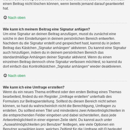
einen Beitrag nicht löschen können, wenn bereits jemand darauf geantwortet
hat.
Nach oben
Wie kann ich meinem Beitrag eine Signatur anfügen?
Um eine Signatur an deinen Beitrag anzufügen, musst du zunächst eine
solche in den Einstellungen in deinem persönlichen Bereich entwerfen.
Nachdem du die Signatur erstellt und gespeichert hast, kannst du in jedem
Beitrag das Kästchen „Signatur anhängen“ aktivieren. Du kannst eine Signatur
auch hinzufügen, indem du in deinem persönlichen Bereich das
standardmäßige Anhängen deiner Signatur aktivierst. Wenn du einen
einzelnen Beitrag dennoch ohne Signatur verfassen möchtest, so kannst du
dort einfach das Kontrollkästchen „Signatur anhängen“ wieder deaktivieren.
Nach oben
Wie kann ich eine Umfrage erstellen?
Wenn du ein neues Thema eröffnest oder den ersten Beitrag eines Themas
bearbeitest, findest du ein Register „Umfrage erstellen“ unterhalb des
Formulars zur Beitragserstellung. Solltest du diesen Bereich nicht sehen
können, so hast du wahrscheinlich nicht die Berechtigung, Umfragen zu
erstellen. Du solltest einen Titel und mindestens zwei Antwortmöglichkeiten in
die entsprechenden Felder eingeben und dabei sicherstellen, dass jede
Antwortmöglichkeit in einer eigenen Zeile steht. Du kannst auch unter
„Auswahlmöglichkeiten pro Benutzer“ festlegen, wie viele Optionen ein
Benutzer auswählen kann, welches Zeitlimit für die Umfrage gilt (0 bedeutet