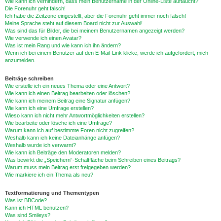
Wie kann ich verhindern, dass mein Benutzername in der Online-Liste auftaucht?
Die Forenuhr geht falsch!
Ich habe die Zeitzone eingestellt, aber die Forenuhr geht immer noch falsch!
Meine Sprache steht auf diesem Board nicht zur Auswahl!
Was sind das für Bilder, die bei meinem Benutzernamen angezeigt werden?
Wie verwende ich einen Avatar?
Was ist mein Rang und wie kann ich ihn ändern?
Wenn ich bei einem Benutzer auf den E-Mail-Link klicke, werde ich aufgefordert, mich
anzumelden.
Beiträge schreiben
Wie erstelle ich ein neues Thema oder eine Antwort?
Wie kann ich einen Beitrag bearbeiten oder löschen?
Wie kann ich meinem Beitrag eine Signatur anfügen?
Wie kann ich eine Umfrage erstellen?
Wieso kann ich nicht mehr Antwortmöglichkeiten erstellen?
Wie bearbeite oder lösche ich eine Umfrage?
Warum kann ich auf bestimmte Foren nicht zugreifen?
Weshalb kann ich keine Dateianhänge anfügen?
Weshalb wurde ich verwarnt?
Wie kann ich Beiträge den Moderatoren melden?
Was bewirkt die „Speichern“-Schaltfläche beim Schreiben eines Beitrags?
Warum muss mein Beitrag erst freigegeben werden?
Wie markiere ich ein Thema als neu?
Textformatierung und Thementypen
Was ist BBCode?
Kann ich HTML benutzen?
Was sind Smileys?