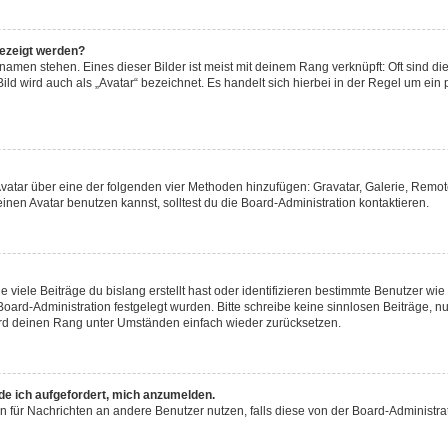
gezeigt werden?
amen stehen. Eines dieser Bilder ist meist mit deinem Rang verknüpft: Oft sind di
ld wird auch als „Avatar“ bezeichnet. Es handelt sich hierbei in der Regel um ein
 Avatar über eine der folgenden vier Methoden hinzufügen: Gravatar, Galerie, Rem
en Avatar benutzen kannst, solltest du die Board-Administration kontaktieren.
viele Beiträge du bislang erstellt hast oder identifizieren bestimmte Benutzer w
 Board-Administration festgelegt wurden. Bitte schreibe keine sinnlosen Beiträge
wird deinen Rang unter Umständen einfach wieder zurücksetzen.
rde ich aufgefordert, mich anzumelden.
ion für Nachrichten an andere Benutzer nutzen, falls diese von der Board-Administ