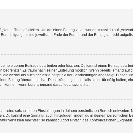
„Neues Thema“ klicken. Um auf einen Beitrag zu antworten, musst du auf „Antworte
e Berechtigungen sind jeweils am Ende der Foren- und der Beitragsansicht aufgeliste
r deine eigenen Beiträge bearbeiten oder löschen. Du kannst einen Beitrag bearbe
inen begrenzten Zeitraum nach seiner Erstellung möglich. Wenn bereits jemand auf de
 die Anzahl als auch der letzte Zeitpunkt der Bearbeitungen angezeigt. Dieser Hi
en Beitrag überarbeitet hat. Diese können jedoch, falls sie es für nötig halten, ei
hen können, wenn bereits jemand darauf geantwortet hat.
st eine solche in den Einstellungen in deinem persönlichen Bereich entwerfen. Na
eren. Du kannst eine Signatur auch hinzufügen, indem du in deinem persönlichen 
atur verfassen möchtest, so kannst du dort einfach das Kontrollkästchen „Signatu