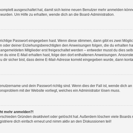
g komplett ausgeschaltet hat, damit sich keine neuen Benutzer mehr anmelden könn
 wurden. Um Hilfe zu erhalten, wende dich an die Board-Administration.
 richtige Passwort eingegeben hast. Wenn diese stimmen, dann gibt es zwei Mögl
tern oder deiner Erziehungsberechtigten den Anweisungen folgen, die du erhalten ha
u angemeldeten Mitglieder erst freigeschaltet werden – entweder musst du dies selbs
. Wenn du eine E-Mail erhalten hast, folge den dort enthaltenen Anweisungen. Ansons
 dir sicher bist, dass deine E-Mail-Adresse korrekt eingegeben wurde, dann kontak
Benutzername und dein Passwort richtig sind. Wenn dies der Fall ist, wende dich a
ionsproblem mit der Website vorliegt, welches ein Administrator lösen muss.
icht mehr anmelden?!
erschieden Gründen deaktiviert oder gelöscht hat. Außerdem löschen viele Boards r
triere dich einfach erneut und nimm aktiv an den Diskussionen teil!