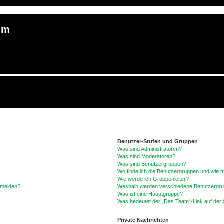
um
Benutzer-Stufen und Gruppen
Was sind Administratoren?
Was sind Moderatoren?
Was sind Benutzergruppen?
Wo finde ich die Benutzergruppen und wie tr
Wie werde ich Gruppenleiter?
anmelden?!
Weshalb werden verschiedene Benutzergrupp
Was ist eine Hauptgruppe?
Was bedeutet der „Das Team“-Link auf der S
Private Nachrichten