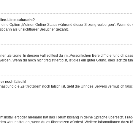
ine-Liste auftaucht?
n eine Option „Meinen Online-Status während dieser Sitzung verbergen“. Wenn du d
st dann als unsichtbarer Besucher gezählt.
en Zeitzone. In diesem Fall solltest du im „Persönlichen Bereich“ die für dich passe
den. Wenn du noch nicht registriert bist, ist dies ein guter Grund, dies jetzt zu tun
mer noch falsch!
t hast und die Zeit trotzdem noch falsch ist, geht die Uhr des Servers vermutlich fal
t installiert oder niemand hat das Forum bislang in deine Sprache übersetzt. Frag
, würden wir uns freuen, wenn du es übersetzen würdest. Weitere Informationen dazu