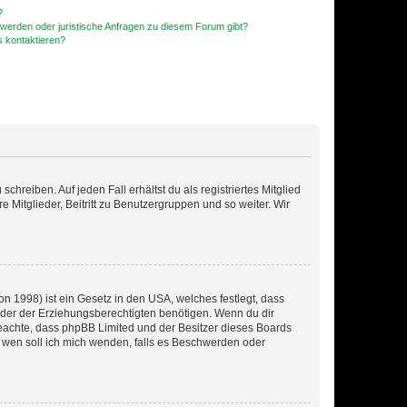
?
hwerden oder juristische Anfragen zu diesem Forum gibt?
s kontaktieren?
chreiben. Auf jeden Fall erhältst du als registriertes Mitglied
e Mitglieder, Beitritt zu Benutzergruppen und so weiter. Wir
n 1998) ist ein Gesetz in den USA, welches festlegt, dass
der der Erziehungsberechtigten benötigen. Wenn du dir
te beachte, dass phpBB Limited und der Besitzer dieses Boards
An wen soll ich mich wenden, falls es Beschwerden oder