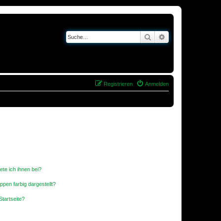
Suche
Erweiterte Suche
Registrieren
Anmelden
ete ich ihnen bei?
en farbig dargestellt?
tartseite?