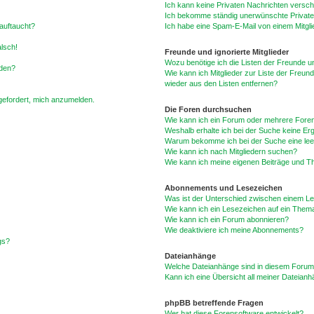
Ich kann keine Privaten Nachrichten versch
Ich bekomme ständig unerwünschte Private
auftaucht?
Ich habe eine Spam-E-Mail von einem Mitgli
alsch!
Freunde und ignorierte Mitglieder
Wozu benötige ich die Listen der Freunde un
rden?
Wie kann ich Mitglieder zur Liste der Freund
wieder aus den Listen entfernen?
fgefordert, mich anzumelden.
Die Foren durchsuchen
Wie kann ich ein Forum oder mehrere For
Weshalb erhalte ich bei der Suche keine Er
Warum bekomme ich bei der Suche eine lee
Wie kann ich nach Mitgliedern suchen?
Wie kann ich meine eigenen Beiträge und T
Abonnements und Lesezeichen
Was ist der Unterschied zwischen einem L
Wie kann ich ein Lesezeichen auf ein Them
Wie kann ich ein Forum abonnieren?
Wie deaktiviere ich meine Abonnements?
gs?
Dateianhänge
Welche Dateianhänge sind in diesem Forum
Kann ich eine Übersicht all meiner Dateian
phpBB betreffende Fragen
Wer hat diese Forensoftware entwickelt?