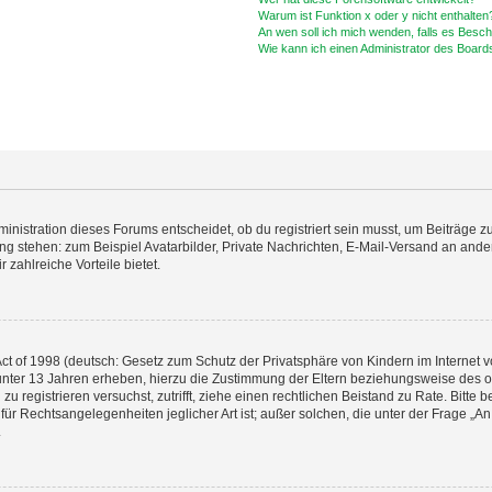
Warum ist Funktion x oder y nicht enthalten
An wen soll ich mich wenden, falls es Besc
Wie kann ich einen Administrator des Board
istration dieses Forums entscheidet, ob du registriert sein musst, um Beiträge zu s
ung stehen: zum Beispiel Avatarbilder, Private Nachrichten, E-Mail-Versand an ander
 zahlreiche Vorteile bietet.
t of 1998 (deutsch: Gesetz zum Schutz der Privatsphäre von Kindern im Internet vo
unter 13 Jahren erheben, hierzu die Zustimmung der Eltern beziehungsweise des o
h zu registrieren versuchst, zutrifft, ziehe einen rechtlichen Beistand zu Rate. Bit
für Rechtsangelegenheiten jeglicher Art ist; außer solchen, die unter der Frage „
.