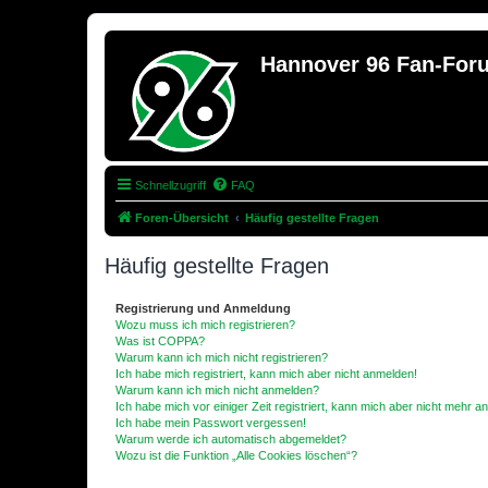
Hannover 96 Fan-For
Schnellzugriff
FAQ
Foren-Übersicht
Häufig gestellte Fragen
Häufig gestellte Fragen
Registrierung und Anmeldung
Wozu muss ich mich registrieren?
Was ist COPPA?
Warum kann ich mich nicht registrieren?
Ich habe mich registriert, kann mich aber nicht anmelden!
Warum kann ich mich nicht anmelden?
Ich habe mich vor einiger Zeit registriert, kann mich aber nicht mehr 
Ich habe mein Passwort vergessen!
Warum werde ich automatisch abgemeldet?
Wozu ist die Funktion „Alle Cookies löschen“?