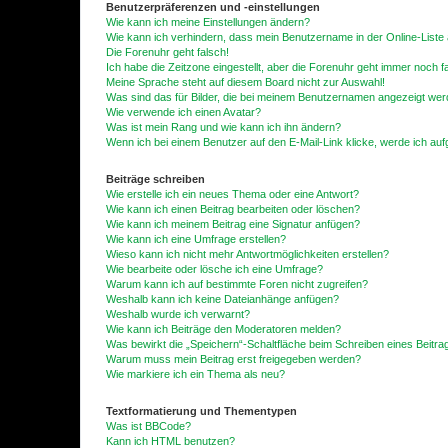
Benutzerpräferenzen und -einstellungen
Wie kann ich meine Einstellungen ändern?
Wie kann ich verhindern, dass mein Benutzername in der Online-Liste 
Die Forenuhr geht falsch!
Ich habe die Zeitzone eingestellt, aber die Forenuhr geht immer noch f
Meine Sprache steht auf diesem Board nicht zur Auswahl!
Was sind das für Bilder, die bei meinem Benutzernamen angezeigt we
Wie verwende ich einen Avatar?
Was ist mein Rang und wie kann ich ihn ändern?
Wenn ich bei einem Benutzer auf den E-Mail-Link klicke, werde ich au
Beiträge schreiben
Wie erstelle ich ein neues Thema oder eine Antwort?
Wie kann ich einen Beitrag bearbeiten oder löschen?
Wie kann ich meinem Beitrag eine Signatur anfügen?
Wie kann ich eine Umfrage erstellen?
Wieso kann ich nicht mehr Antwortmöglichkeiten erstellen?
Wie bearbeite oder lösche ich eine Umfrage?
Warum kann ich auf bestimmte Foren nicht zugreifen?
Weshalb kann ich keine Dateianhänge anfügen?
Weshalb wurde ich verwarnt?
Wie kann ich Beiträge den Moderatoren melden?
Was bewirkt die „Speichern“-Schaltfläche beim Schreiben eines Beitra
Warum muss mein Beitrag erst freigegeben werden?
Wie markiere ich ein Thema als neu?
Textformatierung und Thementypen
Was ist BBCode?
Kann ich HTML benutzen?