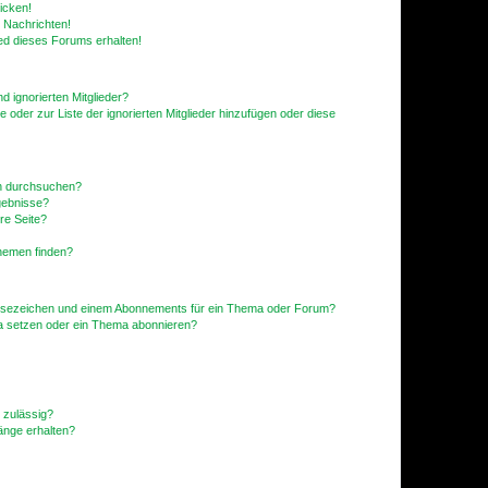
icken!
 Nachrichten!
ed dieses Forums erhalten!
d ignorierten Mitglieder?
e oder zur Liste der ignorierten Mitglieder hinzufügen oder diese
en durchsuchen?
gebnisse?
re Seite?
hemen finden?
esezeichen und einem Abonnements für ein Thema oder Forum?
a setzen oder ein Thema abonnieren?
 zulässig?
hänge erhalten?