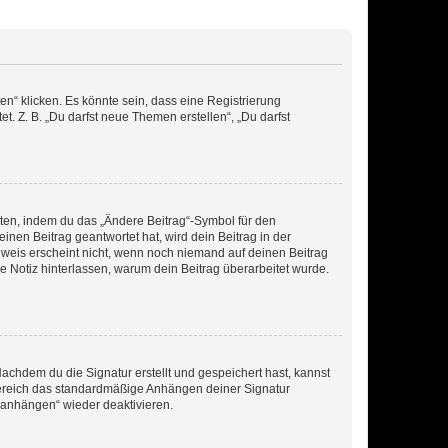
n“ klicken. Es könnte sein, dass eine Registrierung
t. Z. B. „Du darfst neue Themen erstellen“, „Du darfst
iten, indem du das „Ändere Beitrag“-Symbol für den
inen Beitrag geantwortet hat, wird dein Beitrag in der
nweis erscheint nicht, wenn noch niemand auf deinen Beitrag
ne Notiz hinterlassen, warum dein Beitrag überarbeitet wurde.
chdem du die Signatur erstellt und gespeichert hast, kannst
Bereich das standardmäßige Anhängen deiner Signatur
r anhängen“ wieder deaktivieren.