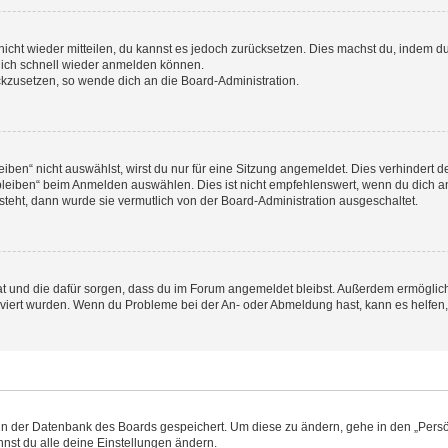
 nicht wieder mitteilen, du kannst es jedoch zurücksetzen. Dies machst du, indem 
 dich schnell wieder anmelden können.
ückzusetzen, so wende dich an die Board-Administration.
en“ nicht auswählst, wirst du nur für eine Sitzung angemeldet. Dies verhindert 
leiben“ beim Anmelden auswählen. Dies ist nicht empfehlenswert, wenn du dich an
 steht, dann wurde sie vermutlich von der Board-Administration ausgeschaltet.
 hat und die dafür sorgen, dass du im Forum angemeldet bleibst. Außerdem ermögli
tiviert wurden. Wenn du Probleme bei der An- oder Abmeldung hast, kann es helfen
n in der Datenbank des Boards gespeichert. Um diese zu ändern, gehe in den „Persö
nst du alle deine Einstellungen ändern.