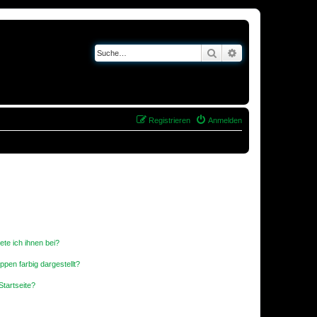
Suche
Erweiterte Suche
Registrieren
Anmelden
ete ich ihnen bei?
en farbig dargestellt?
tartseite?