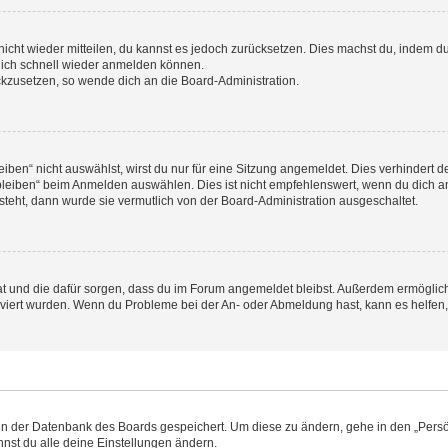
 nicht wieder mitteilen, du kannst es jedoch zurücksetzen. Dies machst du, indem 
 dich schnell wieder anmelden können.
ückzusetzen, so wende dich an die Board-Administration.
en“ nicht auswählst, wirst du nur für eine Sitzung angemeldet. Dies verhindert 
leiben“ beim Anmelden auswählen. Dies ist nicht empfehlenswert, wenn du dich an
 steht, dann wurde sie vermutlich von der Board-Administration ausgeschaltet.
 hat und die dafür sorgen, dass du im Forum angemeldet bleibst. Außerdem ermögli
tiviert wurden. Wenn du Probleme bei der An- oder Abmeldung hast, kann es helfen
n in der Datenbank des Boards gespeichert. Um diese zu ändern, gehe in den „Persö
nst du alle deine Einstellungen ändern.