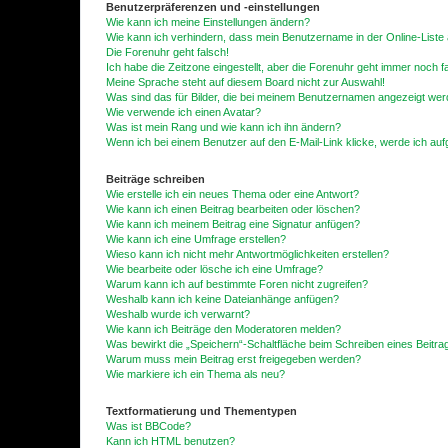
Benutzerpräferenzen und -einstellungen
Wie kann ich meine Einstellungen ändern?
Wie kann ich verhindern, dass mein Benutzername in der Online-Liste 
Die Forenuhr geht falsch!
Ich habe die Zeitzone eingestellt, aber die Forenuhr geht immer noch f
Meine Sprache steht auf diesem Board nicht zur Auswahl!
Was sind das für Bilder, die bei meinem Benutzernamen angezeigt we
Wie verwende ich einen Avatar?
Was ist mein Rang und wie kann ich ihn ändern?
Wenn ich bei einem Benutzer auf den E-Mail-Link klicke, werde ich au
Beiträge schreiben
Wie erstelle ich ein neues Thema oder eine Antwort?
Wie kann ich einen Beitrag bearbeiten oder löschen?
Wie kann ich meinem Beitrag eine Signatur anfügen?
Wie kann ich eine Umfrage erstellen?
Wieso kann ich nicht mehr Antwortmöglichkeiten erstellen?
Wie bearbeite oder lösche ich eine Umfrage?
Warum kann ich auf bestimmte Foren nicht zugreifen?
Weshalb kann ich keine Dateianhänge anfügen?
Weshalb wurde ich verwarnt?
Wie kann ich Beiträge den Moderatoren melden?
Was bewirkt die „Speichern“-Schaltfläche beim Schreiben eines Beitra
Warum muss mein Beitrag erst freigegeben werden?
Wie markiere ich ein Thema als neu?
Textformatierung und Thementypen
Was ist BBCode?
Kann ich HTML benutzen?