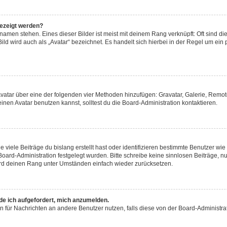
gezeigt werden?
amen stehen. Eines dieser Bilder ist meist mit deinem Rang verknüpft: Oft sind di
ld wird auch als „Avatar“ bezeichnet. Es handelt sich hierbei in der Regel um ein
 Avatar über eine der folgenden vier Methoden hinzufügen: Gravatar, Galerie, Rem
en Avatar benutzen kannst, solltest du die Board-Administration kontaktieren.
viele Beiträge du bislang erstellt hast oder identifizieren bestimmte Benutzer w
 Board-Administration festgelegt wurden. Bitte schreibe keine sinnlosen Beiträge
wird deinen Rang unter Umständen einfach wieder zurücksetzen.
rde ich aufgefordert, mich anzumelden.
ion für Nachrichten an andere Benutzer nutzen, falls diese von der Board-Administ