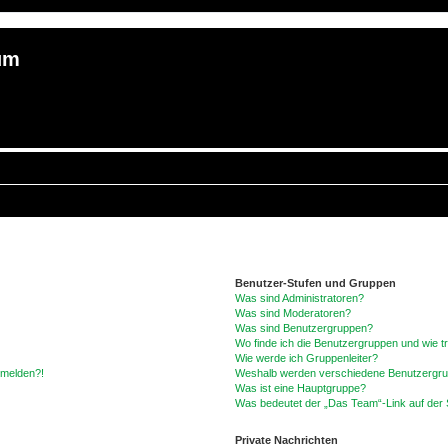
um
Benutzer-Stufen und Gruppen
Was sind Administratoren?
Was sind Moderatoren?
Was sind Benutzergruppen?
Wo finde ich die Benutzergruppen und wie tr
Wie werde ich Gruppenleiter?
anmelden?!
Weshalb werden verschiedene Benutzergrupp
Was ist eine Hauptgruppe?
Was bedeutet der „Das Team“-Link auf der S
Private Nachrichten