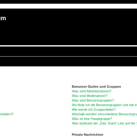
um
Benutzer-Stufen und Gruppen
Was sind Administratoren?
Was sind Moderatoren?
Was sind Benutzergruppen?
Wo finde ich die Benutzergruppen und wie tr
Wie werde ich Gruppenleiter?
anmelden?!
Weshalb werden verschiedene Benutzergrupp
Was ist eine Hauptgruppe?
Was bedeutet der „Das Team“-Link auf der S
Private Nachrichten