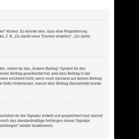
n“ klicken. Es könnte sein, dass eine Registrierung
t. Z. B. „Du darfst neue Themen erstellen“, „Du darfst
iten, indem du das „Ändere Beitrag“-Symbol für den
inen Beitrag geantwortet hat, wird dein Beitrag in der
nweis erscheint nicht, wenn noch niemand auf deinen Beitrag
ne Notiz hinterlassen, warum dein Beitrag überarbeitet wurde.
chdem du die Signatur erstellt und gespeichert hast, kannst
Bereich das standardmäßige Anhängen deiner Signatur
r anhängen“ wieder deaktivieren.