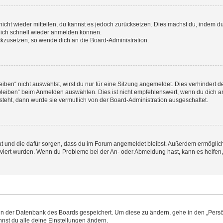
 nicht wieder mitteilen, du kannst es jedoch zurücksetzen. Dies machst du, indem 
 dich schnell wieder anmelden können.
ückzusetzen, so wende dich an die Board-Administration.
en“ nicht auswählst, wirst du nur für eine Sitzung angemeldet. Dies verhindert 
leiben“ beim Anmelden auswählen. Dies ist nicht empfehlenswert, wenn du dich an
 steht, dann wurde sie vermutlich von der Board-Administration ausgeschaltet.
 hat und die dafür sorgen, dass du im Forum angemeldet bleibst. Außerdem ermögli
tiviert wurden. Wenn du Probleme bei der An- oder Abmeldung hast, kann es helfen
n in der Datenbank des Boards gespeichert. Um diese zu ändern, gehe in den „Persö
nst du alle deine Einstellungen ändern.