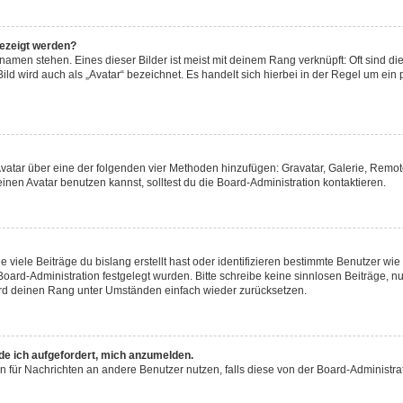
gezeigt werden?
amen stehen. Eines dieser Bilder ist meist mit deinem Rang verknüpft: Oft sind di
ld wird auch als „Avatar“ bezeichnet. Es handelt sich hierbei in der Regel um ein
 Avatar über eine der folgenden vier Methoden hinzufügen: Gravatar, Galerie, Rem
en Avatar benutzen kannst, solltest du die Board-Administration kontaktieren.
viele Beiträge du bislang erstellt hast oder identifizieren bestimmte Benutzer w
 Board-Administration festgelegt wurden. Bitte schreibe keine sinnlosen Beiträge
wird deinen Rang unter Umständen einfach wieder zurücksetzen.
rde ich aufgefordert, mich anzumelden.
ion für Nachrichten an andere Benutzer nutzen, falls diese von der Board-Administ