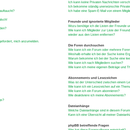
Ich kann keine Privaten Nachrichten versch
Ich bekomme ständig unerwünschte Private
auftaucht?
Ich habe eine Spam-E-Mail von einem Mitgli
alsch!
Freunde und ignorierte Mitglieder
Wozu benötige ich die Listen der Freunde un
rden?
Wie kann ich Mitglieder zur Liste der Freund
wieder aus den Listen entfernen?
fgefordert, mich anzumelden.
Die Foren durchsuchen
Wie kann ich ein Forum oder mehrere For
Weshalb erhalte ich bei der Suche keine Er
Warum bekomme ich bei der Suche eine lee
Wie kann ich nach Mitgliedern suchen?
Wie kann ich meine eigenen Beiträge und T
Abonnements und Lesezeichen
Was ist der Unterschied zwischen einem L
Wie kann ich ein Lesezeichen auf ein Them
Wie kann ich ein Forum abonnieren?
Wie deaktiviere ich meine Abonnements?
gs?
Dateianhänge
Welche Dateianhänge sind in diesem Forum
Kann ich eine Übersicht all meiner Dateian
phpBB betreffende Fragen
Wer hat diese Forensoftware entwickelt?