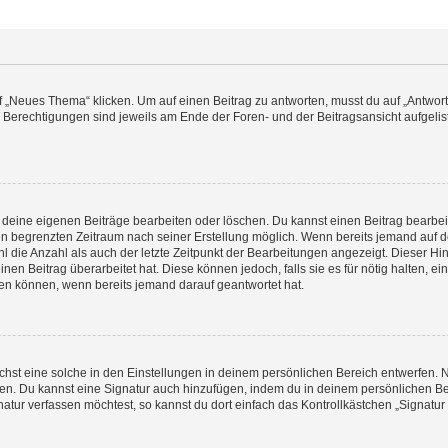
„Neues Thema“ klicken. Um auf einen Beitrag zu antworten, musst du auf „Antworte
e Berechtigungen sind jeweils am Ende der Foren- und der Beitragsansicht aufgeliste
r deine eigenen Beiträge bearbeiten oder löschen. Du kannst einen Beitrag bearbe
inen begrenzten Zeitraum nach seiner Erstellung möglich. Wenn bereits jemand auf de
 die Anzahl als auch der letzte Zeitpunkt der Bearbeitungen angezeigt. Dieser Hi
en Beitrag überarbeitet hat. Diese können jedoch, falls sie es für nötig halten, ei
hen können, wenn bereits jemand darauf geantwortet hat.
st eine solche in den Einstellungen in deinem persönlichen Bereich entwerfen. Na
eren. Du kannst eine Signatur auch hinzufügen, indem du in deinem persönlichen 
atur verfassen möchtest, so kannst du dort einfach das Kontrollkästchen „Signatu