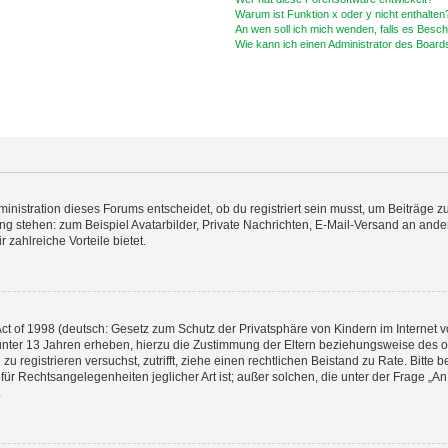
Warum ist Funktion x oder y nicht enthalten
An wen soll ich mich wenden, falls es Besc
Wie kann ich einen Administrator des Board
istration dieses Forums entscheidet, ob du registriert sein musst, um Beiträge zu s
ung stehen: zum Beispiel Avatarbilder, Private Nachrichten, E-Mail-Versand an ander
 zahlreiche Vorteile bietet.
t of 1998 (deutsch: Gesetz zum Schutz der Privatsphäre von Kindern im Internet vo
unter 13 Jahren erheben, hierzu die Zustimmung der Eltern beziehungsweise des o
h zu registrieren versuchst, zutrifft, ziehe einen rechtlichen Beistand zu Rate. Bit
für Rechtsangelegenheiten jeglicher Art ist; außer solchen, die unter der Frage „
.