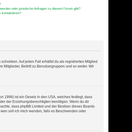
?
hwerden oder juristische Anfragen zu diesem Forum gibt?
s kontaktieren?
chreiben. Auf jeden Fall erhältst du als registriertes Mitglied
e Mitglieder, Beitritt zu Benutzergruppen und so weiter. Wir
n 1998) ist ein Gesetz in den USA, welches festlegt, dass
der der Erziehungsberechtigten benötigen. Wenn du dir
te beachte, dass phpBB Limited und der Besitzer dieses Boards
An wen soll ich mich wenden, falls es Beschwerden oder