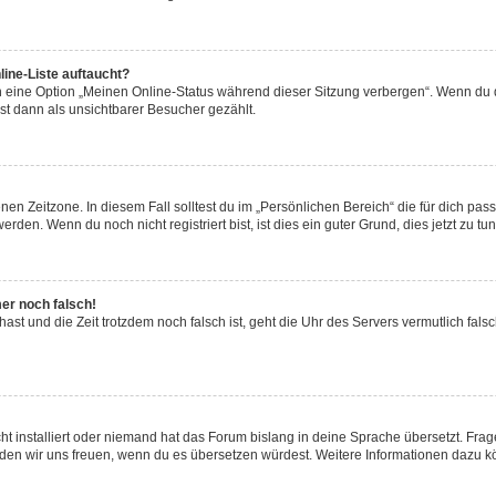
ine-Liste auftaucht?
n eine Option „Meinen Online-Status während dieser Sitzung verbergen“. Wenn du d
st dann als unsichtbarer Besucher gezählt.
en Zeitzone. In diesem Fall solltest du im „Persönlichen Bereich“ die für dich passe
den. Wenn du noch nicht registriert bist, ist dies ein guter Grund, dies jetzt zu tun
mer noch falsch!
t hast und die Zeit trotzdem noch falsch ist, geht die Uhr des Servers vermutlich fal
t installiert oder niemand hat das Forum bislang in deine Sprache übersetzt. Frag
, würden wir uns freuen, wenn du es übersetzen würdest. Weitere Informationen dazu