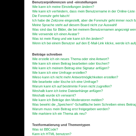
Benutzerpräferenzen und -einstellungen
Wie kann ich meine Einstellungen ändern?
Wie kann ich verhindern, dass mein Benutzername in der Online-Liste 
Die Forenuhr geht falsch!
Ich habe die Zeitzone eingestellt, aber die Forenuhr geht immer noch f
Meine Sprache steht auf diesem Board nicht zur Auswahl!
Was sind das für Bilder, die bei meinem Benutzernamen angezeigt we
Wie verwende ich einen Avatar?
Was ist mein Rang und wie kann ich ihn ändern?
Wenn ich bei einem Benutzer auf den E-Mail-Link klicke, werde ich au
Beiträge schreiben
Wie erstelle ich ein neues Thema oder eine Antwort?
Wie kann ich einen Beitrag bearbeiten oder löschen?
Wie kann ich meinem Beitrag eine Signatur anfügen?
Wie kann ich eine Umfrage erstellen?
Wieso kann ich nicht mehr Antwortmöglichkeiten erstellen?
Wie bearbeite oder lösche ich eine Umfrage?
Warum kann ich auf bestimmte Foren nicht zugreifen?
Weshalb kann ich keine Dateianhänge anfügen?
Weshalb wurde ich verwarnt?
Wie kann ich Beiträge den Moderatoren melden?
Was bewirkt die „Speichern“-Schaltfläche beim Schreiben eines Beitra
Warum muss mein Beitrag erst freigegeben werden?
Wie markiere ich ein Thema als neu?
Textformatierung und Thementypen
Was ist BBCode?
Kann ich HTML benutzen?