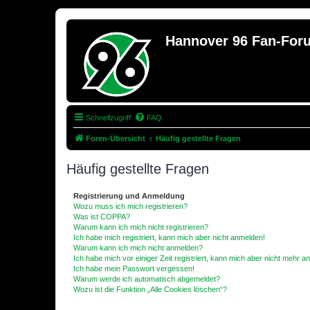
Hannover 96 Fan-For
Schnellzugriff
FAQ
Foren-Übersicht
Häufig gestellte Fragen
Häufig gestellte Fragen
Registrierung und Anmeldung
Wozu muss ich mich registrieren?
Was ist COPPA?
Warum kann ich mich nicht registrieren?
Ich habe mich registriert, kann mich aber nicht anmelden!
Warum kann ich mich nicht anmelden?
Ich habe mich vor einiger Zeit registriert, kann mich aber nicht mehr 
Ich habe mein Passwort vergessen!
Warum werde ich automatisch abgemeldet?
Wozu ist die Funktion „Alle Cookies löschen“?