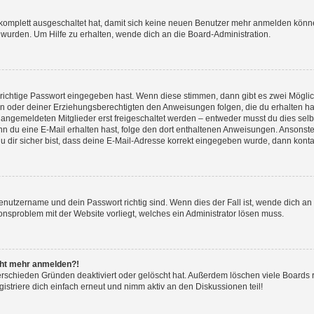
g komplett ausgeschaltet hat, damit sich keine neuen Benutzer mehr anmelden könn
 wurden. Um Hilfe zu erhalten, wende dich an die Board-Administration.
 richtige Passwort eingegeben hast. Wenn diese stimmen, dann gibt es zwei Mögl
tern oder deiner Erziehungsberechtigten den Anweisungen folgen, die du erhalten ha
u angemeldeten Mitglieder erst freigeschaltet werden – entweder musst du dies selbs
. Wenn du eine E-Mail erhalten hast, folge den dort enthaltenen Anweisungen. Ansons
 dir sicher bist, dass deine E-Mail-Adresse korrekt eingegeben wurde, dann kontak
Benutzername und dein Passwort richtig sind. Wenn dies der Fall ist, wende dich a
ionsproblem mit der Website vorliegt, welches ein Administrator lösen muss.
icht mehr anmelden?!
erschieden Gründen deaktiviert oder gelöscht hat. Außerdem löschen viele Boards r
triere dich einfach erneut und nimm aktiv an den Diskussionen teil!