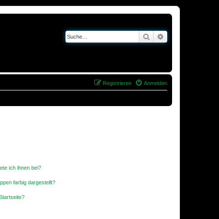
Suche
Erweiterte Suche
Registrieren
Anmelden
ete ich ihnen bei?
en farbig dargestellt?
tartseite?