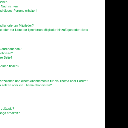
icken!
 Nachrichten!
ed dieses Forums erhalten!
d ignorierten Mitglieder?
e oder zur Liste der ignorierten Mitglieder hinzufügen oder diese
en durchsuchen?
gebnisse?
re Seite?
hemen finden?
esezeichen und einem Abonnements für ein Thema oder Forum?
a setzen oder ein Thema abonnieren?
 zulässig?
hänge erhalten?