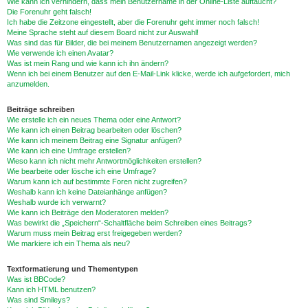
Wie kann ich verhindern, dass mein Benutzername in der Online-Liste auftaucht?
Die Forenuhr geht falsch!
Ich habe die Zeitzone eingestellt, aber die Forenuhr geht immer noch falsch!
Meine Sprache steht auf diesem Board nicht zur Auswahl!
Was sind das für Bilder, die bei meinem Benutzernamen angezeigt werden?
Wie verwende ich einen Avatar?
Was ist mein Rang und wie kann ich ihn ändern?
Wenn ich bei einem Benutzer auf den E-Mail-Link klicke, werde ich aufgefordert, mich
anzumelden.
Beiträge schreiben
Wie erstelle ich ein neues Thema oder eine Antwort?
Wie kann ich einen Beitrag bearbeiten oder löschen?
Wie kann ich meinem Beitrag eine Signatur anfügen?
Wie kann ich eine Umfrage erstellen?
Wieso kann ich nicht mehr Antwortmöglichkeiten erstellen?
Wie bearbeite oder lösche ich eine Umfrage?
Warum kann ich auf bestimmte Foren nicht zugreifen?
Weshalb kann ich keine Dateianhänge anfügen?
Weshalb wurde ich verwarnt?
Wie kann ich Beiträge den Moderatoren melden?
Was bewirkt die „Speichern“-Schaltfläche beim Schreiben eines Beitrags?
Warum muss mein Beitrag erst freigegeben werden?
Wie markiere ich ein Thema als neu?
Textformatierung und Thementypen
Was ist BBCode?
Kann ich HTML benutzen?
Was sind Smileys?