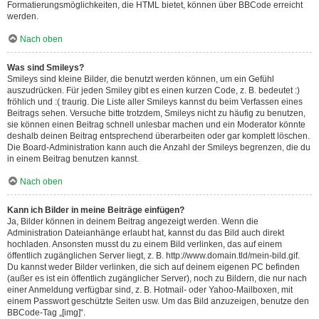
Formatierungsmöglichkeiten, die HTML bietet, können über BBCode erreicht
werden.
Nach oben
Was sind Smileys?
Smileys sind kleine Bilder, die benutzt werden können, um ein Gefühl
auszudrücken. Für jeden Smiley gibt es einen kurzen Code, z. B. bedeutet :)
fröhlich und :( traurig. Die Liste aller Smileys kannst du beim Verfassen eines
Beitrags sehen. Versuche bitte trotzdem, Smileys nicht zu häufig zu benutzen,
sie können einen Beitrag schnell unlesbar machen und ein Moderator könnte
deshalb deinen Beitrag entsprechend überarbeiten oder gar komplett löschen.
Die Board-Administration kann auch die Anzahl der Smileys begrenzen, die du
in einem Beitrag benutzen kannst.
Nach oben
Kann ich Bilder in meine Beiträge einfügen?
Ja, Bilder können in deinem Beitrag angezeigt werden. Wenn die
Administration Dateianhänge erlaubt hat, kannst du das Bild auch direkt
hochladen. Ansonsten musst du zu einem Bild verlinken, das auf einem
öffentlich zugänglichen Server liegt, z. B. http://www.domain.tld/mein-bild.gif.
Du kannst weder Bilder verlinken, die sich auf deinem eigenen PC befinden
(außer es ist ein öffentlich zugänglicher Server), noch zu Bildern, die nur nach
einer Anmeldung verfügbar sind, z. B. Hotmail- oder Yahoo-Mailboxen, mit
einem Passwort geschützte Seiten usw. Um das Bild anzuzeigen, benutze den
BBCode-Tag „[img]“.