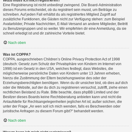
Wozu muss ich mich registrieren?
Eine Registrierung ist nicht unbedingt zwingend. Die Board-Administration
dieses Forums entscheidet, ob du registriert sein musst, um Beiträge zu
schreiben. Auf jeden Fall erhältst du als registriertes Mitglied Zugriff auf
zusätzliche Funktionen, die Gästen nicht zur Verfügung stehen: zum Beispiel
Avatarbilder, Private Nachrichten, E-Mail-Versand an andere Mitglieder, Beitritt
zu Benutzergruppen und so weiter. Wir empfehlen dir eine Anmeldung, da sie
schnell erledigt ist und dir zahlreiche Vorteile bietet.
Nach oben
Was ist COPPA?
COPPA, ausgeschrieben Children’s Online Privacy Protection Act of 1998
(deutsch: Gesetz zum Schutz der Privatsphäre von Kindern im Internet von
1998) ist ein Gesetz in den USA, welches festlegt, dass Websites, die
möglicherweise persönliche Daten von Kindern unter 13 Jahren erheben,
hierzu die Zustimmung der Eltern beziehungsweise des oder der
Erziehungsberechtigten benötigen. Wenn du dir unsicher bist, ob dies auf dich
oder die Website, auf der du dich zu registrieren versuchst, zutrifft, ziehe einen
rechtlichen Beistand zu Rate. Bitte beachte, dass phpBB Limited und der
Besitzer dieses Boards keine Rechtsberatung anbieten kann und nicht die
Anlaufstelle für Rechtsangelegenheiten jeglicher Art ist; außer solchen, die
unter der Frage „An wen soll ich mich wenden, falls es Beschwerden oder
juristische Anfragen zu diesem Forum gibt?“ behandelt werden.
Nach oben