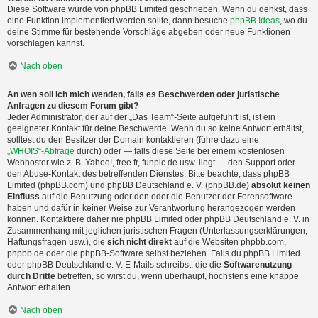
Diese Software wurde von phpBB Limited geschrieben. Wenn du denkst, dass
eine Funktion implementiert werden sollte, dann besuche
phpBB Ideas
, wo du
deine Stimme für bestehende Vorschläge abgeben oder neue Funktionen
vorschlagen kannst.
Nach oben
An wen soll ich mich wenden, falls es Beschwerden oder juristische
Anfragen zu diesem Forum gibt?
Jeder Administrator, der auf der „Das Team“-Seite aufgeführt ist, ist ein
geeigneter Kontakt für deine Beschwerde. Wenn du so keine Antwort erhältst,
solltest du den Besitzer der Domain kontaktieren (führe dazu eine
„WHOIS“-Abfrage
durch) oder — falls diese Seite bei einem kostenlosen
Webhoster wie z. B. Yahoo!, free.fr, funpic.de usw. liegt — den Support oder
den Abuse-Kontakt des betreffenden Dienstes. Bitte beachte, dass phpBB
Limited (phpBB.com) und phpBB Deutschland e. V. (phpBB.de)
absolut keinen
Einfluss
auf die Benutzung oder den oder die Benutzer der Forensoftware
haben und dafür in keiner Weise zur Verantwortung herangezogen werden
können. Kontaktiere daher nie phpBB Limited oder phpBB Deutschland e. V. in
Zusammenhang mit jeglichen juristischen Fragen (Unterlassungserklärungen,
Haftungsfragen usw.), die
sich nicht direkt
auf die Websiten phpbb.com,
phpbb.de oder die phpBB-Software selbst beziehen. Falls du phpBB Limited
oder phpBB Deutschland e. V. E-Mails schreibst, die die
Softwarenutzung
durch Dritte
betreffen, so wirst du, wenn überhaupt, höchstens eine knappe
Antwort erhalten.
Nach oben