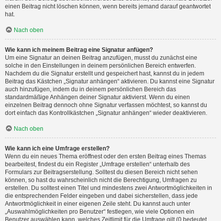
einen Beitrag nicht löschen können, wenn bereits jemand darauf geantwortet
hat.
Nach oben
Wie kann ich meinem Beitrag eine Signatur anfügen?
Um eine Signatur an deinen Beitrag anzufügen, musst du zunächst eine
solche in den Einstellungen in deinem persönlichen Bereich entwerfen.
Nachdem du die Signatur erstellt und gespeichert hast, kannst du in jedem
Beitrag das Kästchen „Signatur anhängen“ aktivieren. Du kannst eine Signatur
auch hinzufügen, indem du in deinem persönlichen Bereich das
standardmäßige Anhängen deiner Signatur aktivierst. Wenn du einen
einzelnen Beitrag dennoch ohne Signatur verfassen möchtest, so kannst du
dort einfach das Kontrollkästchen „Signatur anhängen“ wieder deaktivieren.
Nach oben
Wie kann ich eine Umfrage erstellen?
Wenn du ein neues Thema eröffnest oder den ersten Beitrag eines Themas
bearbeitest, findest du ein Register „Umfrage erstellen“ unterhalb des
Formulars zur Beitragserstellung. Solltest du diesen Bereich nicht sehen
können, so hast du wahrscheinlich nicht die Berechtigung, Umfragen zu
erstellen. Du solltest einen Titel und mindestens zwei Antwortmöglichkeiten in
die entsprechenden Felder eingeben und dabei sicherstellen, dass jede
Antwortmöglichkeit in einer eigenen Zeile steht. Du kannst auch unter
„Auswahlmöglichkeiten pro Benutzer“ festlegen, wie viele Optionen ein
Benutzer auswählen kann, welches Zeitlimit für die Umfrage gilt (0 bedeutet