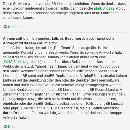
Diese Software wurde von phpBB Limited geschrieben. Wenn du denkst, dass
eine Funktion implementiert werden sollte, dann besuche
phpBB Ideas
, wo du
deine Stimme für bestehende Vorschläge abgeben oder neue Funktionen
vorschlagen kannst.
Nach oben
An wen soll ich mich wenden, falls es Beschwerden oder juristische
Anfragen zu diesem Forum gibt?
Jeder Administrator, der auf der „Das Team“-Seite aufgeführt ist, ist ein
geeigneter Kontakt für deine Beschwerde. Wenn du so keine Antwort erhältst,
solltest du den Besitzer der Domain kontaktieren (führe dazu eine
„WHOIS“-Abfrage
durch) oder — falls diese Seite bei einem kostenlosen
Webhoster wie z. B. Yahoo!, free.fr, funpic.de usw. liegt — den Support oder
den Abuse-Kontakt des betreffenden Dienstes. Bitte beachte, dass phpBB
Limited (phpBB.com) und phpBB Deutschland e. V. (phpBB.de)
absolut keinen
Einfluss
auf die Benutzung oder den oder die Benutzer der Forensoftware
haben und dafür in keiner Weise zur Verantwortung herangezogen werden
können. Kontaktiere daher nie phpBB Limited oder phpBB Deutschland e. V. in
Zusammenhang mit jeglichen juristischen Fragen (Unterlassungserklärungen,
Haftungsfragen usw.), die
sich nicht direkt
auf die Websiten phpbb.com,
phpbb.de oder die phpBB-Software selbst beziehen. Falls du phpBB Limited
oder phpBB Deutschland e. V. E-Mails schreibst, die die
Softwarenutzung
durch Dritte
betreffen, so wirst du, wenn überhaupt, höchstens eine knappe
Antwort erhalten.
Nach oben