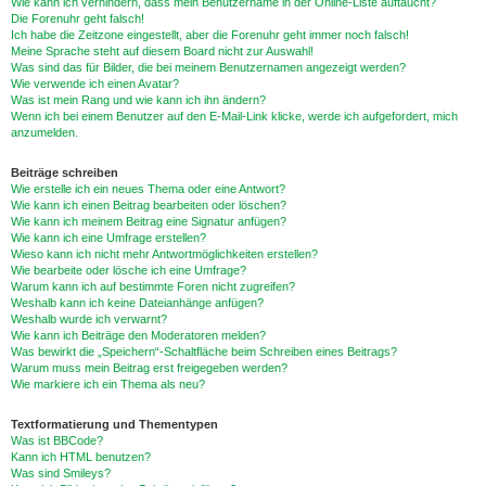
Wie kann ich verhindern, dass mein Benutzername in der Online-Liste auftaucht?
Die Forenuhr geht falsch!
Ich habe die Zeitzone eingestellt, aber die Forenuhr geht immer noch falsch!
Meine Sprache steht auf diesem Board nicht zur Auswahl!
Was sind das für Bilder, die bei meinem Benutzernamen angezeigt werden?
Wie verwende ich einen Avatar?
Was ist mein Rang und wie kann ich ihn ändern?
Wenn ich bei einem Benutzer auf den E-Mail-Link klicke, werde ich aufgefordert, mich
anzumelden.
Beiträge schreiben
Wie erstelle ich ein neues Thema oder eine Antwort?
Wie kann ich einen Beitrag bearbeiten oder löschen?
Wie kann ich meinem Beitrag eine Signatur anfügen?
Wie kann ich eine Umfrage erstellen?
Wieso kann ich nicht mehr Antwortmöglichkeiten erstellen?
Wie bearbeite oder lösche ich eine Umfrage?
Warum kann ich auf bestimmte Foren nicht zugreifen?
Weshalb kann ich keine Dateianhänge anfügen?
Weshalb wurde ich verwarnt?
Wie kann ich Beiträge den Moderatoren melden?
Was bewirkt die „Speichern“-Schaltfläche beim Schreiben eines Beitrags?
Warum muss mein Beitrag erst freigegeben werden?
Wie markiere ich ein Thema als neu?
Textformatierung und Thementypen
Was ist BBCode?
Kann ich HTML benutzen?
Was sind Smileys?