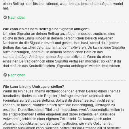
einen Beitrag nicht löschen können, wenn bereits jemand darauf geantwortet
hat.
Nach oben
Wie kann ich meinem Beitrag eine Signatur anfügen?
Um eine Signatur an deinen Beitrag anzufügen, musst du zunächst eine
solche in den Einstellungen in deinem persönlichen Bereich entwerfen.
Nachdem du die Signatur erstellt und gespeichert hast, kannst du in jedem
Beitrag das Kästchen „Signatur anhängen“ aktivieren. Du kannst eine Signatur
auch hinzufügen, indem du in deinem persönlichen Bereich das
standardmäßige Anhängen deiner Signatur aktivierst. Wenn du einen
einzelnen Beitrag dennoch ohne Signatur verfassen möchtest, so kannst du
dort einfach das Kontrollkästchen „Signatur anhängen“ wieder deaktivieren.
Nach oben
Wie kann ich eine Umfrage erstellen?
Wenn du ein neues Thema eröffnest oder den ersten Beitrag eines Themas
bearbeitest, findest du ein Register „Umfrage erstellen“ unterhalb des
Formulars zur Beitragserstellung. Solltest du diesen Bereich nicht sehen
können, so hast du wahrscheinlich nicht die Berechtigung, Umfragen zu
erstellen. Du solltest einen Titel und mindestens zwei Antwortmöglichkeiten in
die entsprechenden Felder eingeben und dabei sicherstellen, dass jede
Antwortmöglichkeit in einer eigenen Zeile steht. Du kannst auch unter
„Auswahlmöglichkeiten pro Benutzer“ festlegen, wie viele Optionen ein
Benutzer auswählen kann, welches Zeitlimit für die Umfrage gilt (0 bedeutet