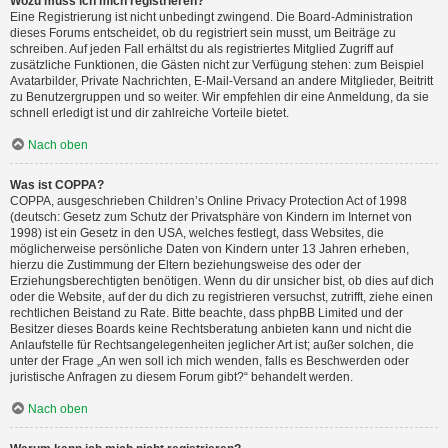
Wozu muss ich mich registrieren?
Eine Registrierung ist nicht unbedingt zwingend. Die Board-Administration
dieses Forums entscheidet, ob du registriert sein musst, um Beiträge zu
schreiben. Auf jeden Fall erhältst du als registriertes Mitglied Zugriff auf
zusätzliche Funktionen, die Gästen nicht zur Verfügung stehen: zum Beispiel
Avatarbilder, Private Nachrichten, E-Mail-Versand an andere Mitglieder, Beitritt
zu Benutzergruppen und so weiter. Wir empfehlen dir eine Anmeldung, da sie
schnell erledigt ist und dir zahlreiche Vorteile bietet.
Nach oben
Was ist COPPA?
COPPA, ausgeschrieben Children’s Online Privacy Protection Act of 1998
(deutsch: Gesetz zum Schutz der Privatsphäre von Kindern im Internet von
1998) ist ein Gesetz in den USA, welches festlegt, dass Websites, die
möglicherweise persönliche Daten von Kindern unter 13 Jahren erheben,
hierzu die Zustimmung der Eltern beziehungsweise des oder der
Erziehungsberechtigten benötigen. Wenn du dir unsicher bist, ob dies auf dich
oder die Website, auf der du dich zu registrieren versuchst, zutrifft, ziehe einen
rechtlichen Beistand zu Rate. Bitte beachte, dass phpBB Limited und der
Besitzer dieses Boards keine Rechtsberatung anbieten kann und nicht die
Anlaufstelle für Rechtsangelegenheiten jeglicher Art ist; außer solchen, die
unter der Frage „An wen soll ich mich wenden, falls es Beschwerden oder
juristische Anfragen zu diesem Forum gibt?“ behandelt werden.
Nach oben