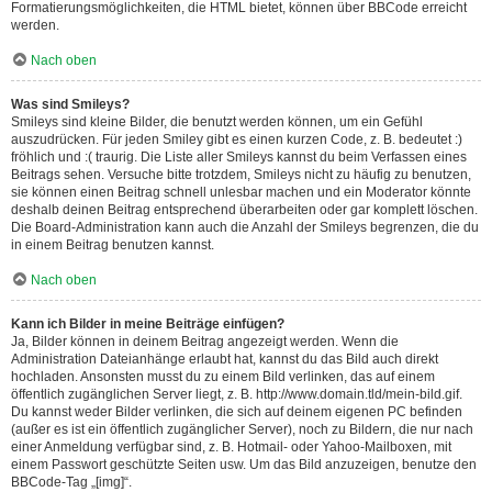
Formatierungsmöglichkeiten, die HTML bietet, können über BBCode erreicht
werden.
Nach oben
Was sind Smileys?
Smileys sind kleine Bilder, die benutzt werden können, um ein Gefühl
auszudrücken. Für jeden Smiley gibt es einen kurzen Code, z. B. bedeutet :)
fröhlich und :( traurig. Die Liste aller Smileys kannst du beim Verfassen eines
Beitrags sehen. Versuche bitte trotzdem, Smileys nicht zu häufig zu benutzen,
sie können einen Beitrag schnell unlesbar machen und ein Moderator könnte
deshalb deinen Beitrag entsprechend überarbeiten oder gar komplett löschen.
Die Board-Administration kann auch die Anzahl der Smileys begrenzen, die du
in einem Beitrag benutzen kannst.
Nach oben
Kann ich Bilder in meine Beiträge einfügen?
Ja, Bilder können in deinem Beitrag angezeigt werden. Wenn die
Administration Dateianhänge erlaubt hat, kannst du das Bild auch direkt
hochladen. Ansonsten musst du zu einem Bild verlinken, das auf einem
öffentlich zugänglichen Server liegt, z. B. http://www.domain.tld/mein-bild.gif.
Du kannst weder Bilder verlinken, die sich auf deinem eigenen PC befinden
(außer es ist ein öffentlich zugänglicher Server), noch zu Bildern, die nur nach
einer Anmeldung verfügbar sind, z. B. Hotmail- oder Yahoo-Mailboxen, mit
einem Passwort geschützte Seiten usw. Um das Bild anzuzeigen, benutze den
BBCode-Tag „[img]“.