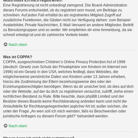
Wozu muss ich mich registrieren?
Eine Registrierung ist nicht unbedingt zwingend. Die Board-Administration
dieses Forums entscheidet, ob du registriert sein musst, um Beiträge zu
schreiben. Auf jeden Fall erhältst du als registriertes Mitglied Zugriff auf
zusätzliche Funktionen, die Gästen nicht zur Verfügung stehen: zum Beispiel
Avatarbilder, Private Nachrichten, E-Mail-Versand an andere Mitglieder, Beitritt
zu Benutzergruppen und so weiter. Wir empfehlen dir eine Anmeldung, da sie
schnell erledigt ist und dir zahlreiche Vorteile bietet.
Nach oben
Was ist COPPA?
COPPA, ausgeschrieben Children’s Online Privacy Protection Act of 1998
(deutsch: Gesetz zum Schutz der Privatsphäre von Kindern im Internet von
1998) ist ein Gesetz in den USA, welches festlegt, dass Websites, die
möglicherweise persönliche Daten von Kindern unter 13 Jahren erheben,
hierzu die Zustimmung der Eltern beziehungsweise des oder der
Erziehungsberechtigten benötigen. Wenn du dir unsicher bist, ob dies auf dich
oder die Website, auf der du dich zu registrieren versuchst, zutrifft, ziehe einen
rechtlichen Beistand zu Rate. Bitte beachte, dass phpBB Limited und der
Besitzer dieses Boards keine Rechtsberatung anbieten kann und nicht die
Anlaufstelle für Rechtsangelegenheiten jeglicher Art ist; außer solchen, die
unter der Frage „An wen soll ich mich wenden, falls es Beschwerden oder
juristische Anfragen zu diesem Forum gibt?“ behandelt werden.
Nach oben