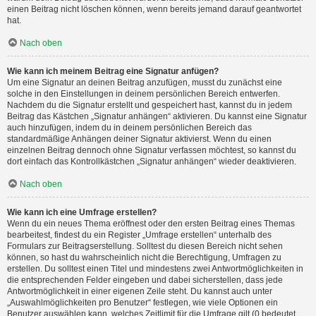
einen Beitrag nicht löschen können, wenn bereits jemand darauf geantwortet
hat.
Nach oben
Wie kann ich meinem Beitrag eine Signatur anfügen?
Um eine Signatur an deinen Beitrag anzufügen, musst du zunächst eine
solche in den Einstellungen in deinem persönlichen Bereich entwerfen.
Nachdem du die Signatur erstellt und gespeichert hast, kannst du in jedem
Beitrag das Kästchen „Signatur anhängen“ aktivieren. Du kannst eine Signatur
auch hinzufügen, indem du in deinem persönlichen Bereich das
standardmäßige Anhängen deiner Signatur aktivierst. Wenn du einen
einzelnen Beitrag dennoch ohne Signatur verfassen möchtest, so kannst du
dort einfach das Kontrollkästchen „Signatur anhängen“ wieder deaktivieren.
Nach oben
Wie kann ich eine Umfrage erstellen?
Wenn du ein neues Thema eröffnest oder den ersten Beitrag eines Themas
bearbeitest, findest du ein Register „Umfrage erstellen“ unterhalb des
Formulars zur Beitragserstellung. Solltest du diesen Bereich nicht sehen
können, so hast du wahrscheinlich nicht die Berechtigung, Umfragen zu
erstellen. Du solltest einen Titel und mindestens zwei Antwortmöglichkeiten in
die entsprechenden Felder eingeben und dabei sicherstellen, dass jede
Antwortmöglichkeit in einer eigenen Zeile steht. Du kannst auch unter
„Auswahlmöglichkeiten pro Benutzer“ festlegen, wie viele Optionen ein
Benutzer auswählen kann, welches Zeitlimit für die Umfrage gilt (0 bedeutet