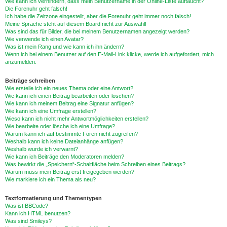
Wie kann ich verhindern, dass mein Benutzername in der Online-Liste auftaucht?
Die Forenuhr geht falsch!
Ich habe die Zeitzone eingestellt, aber die Forenuhr geht immer noch falsch!
Meine Sprache steht auf diesem Board nicht zur Auswahl!
Was sind das für Bilder, die bei meinem Benutzernamen angezeigt werden?
Wie verwende ich einen Avatar?
Was ist mein Rang und wie kann ich ihn ändern?
Wenn ich bei einem Benutzer auf den E-Mail-Link klicke, werde ich aufgefordert, mich
anzumelden.
Beiträge schreiben
Wie erstelle ich ein neues Thema oder eine Antwort?
Wie kann ich einen Beitrag bearbeiten oder löschen?
Wie kann ich meinem Beitrag eine Signatur anfügen?
Wie kann ich eine Umfrage erstellen?
Wieso kann ich nicht mehr Antwortmöglichkeiten erstellen?
Wie bearbeite oder lösche ich eine Umfrage?
Warum kann ich auf bestimmte Foren nicht zugreifen?
Weshalb kann ich keine Dateianhänge anfügen?
Weshalb wurde ich verwarnt?
Wie kann ich Beiträge den Moderatoren melden?
Was bewirkt die „Speichern“-Schaltfläche beim Schreiben eines Beitrags?
Warum muss mein Beitrag erst freigegeben werden?
Wie markiere ich ein Thema als neu?
Textformatierung und Thementypen
Was ist BBCode?
Kann ich HTML benutzen?
Was sind Smileys?