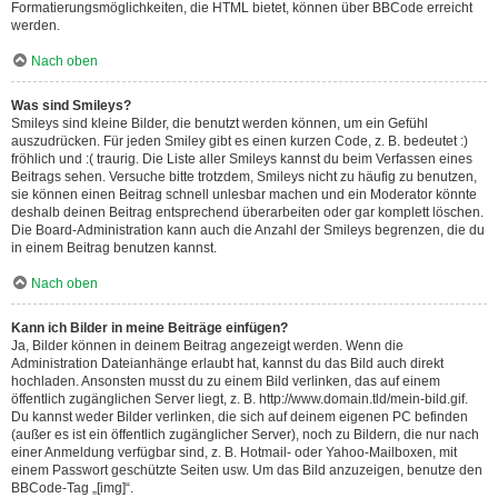
Formatierungsmöglichkeiten, die HTML bietet, können über BBCode erreicht
werden.
Nach oben
Was sind Smileys?
Smileys sind kleine Bilder, die benutzt werden können, um ein Gefühl
auszudrücken. Für jeden Smiley gibt es einen kurzen Code, z. B. bedeutet :)
fröhlich und :( traurig. Die Liste aller Smileys kannst du beim Verfassen eines
Beitrags sehen. Versuche bitte trotzdem, Smileys nicht zu häufig zu benutzen,
sie können einen Beitrag schnell unlesbar machen und ein Moderator könnte
deshalb deinen Beitrag entsprechend überarbeiten oder gar komplett löschen.
Die Board-Administration kann auch die Anzahl der Smileys begrenzen, die du
in einem Beitrag benutzen kannst.
Nach oben
Kann ich Bilder in meine Beiträge einfügen?
Ja, Bilder können in deinem Beitrag angezeigt werden. Wenn die
Administration Dateianhänge erlaubt hat, kannst du das Bild auch direkt
hochladen. Ansonsten musst du zu einem Bild verlinken, das auf einem
öffentlich zugänglichen Server liegt, z. B. http://www.domain.tld/mein-bild.gif.
Du kannst weder Bilder verlinken, die sich auf deinem eigenen PC befinden
(außer es ist ein öffentlich zugänglicher Server), noch zu Bildern, die nur nach
einer Anmeldung verfügbar sind, z. B. Hotmail- oder Yahoo-Mailboxen, mit
einem Passwort geschützte Seiten usw. Um das Bild anzuzeigen, benutze den
BBCode-Tag „[img]“.