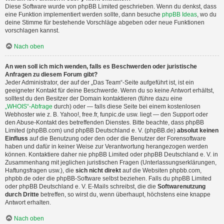
Diese Software wurde von phpBB Limited geschrieben. Wenn du denkst, dass
eine Funktion implementiert werden sollte, dann besuche
phpBB Ideas
, wo du
deine Stimme für bestehende Vorschläge abgeben oder neue Funktionen
vorschlagen kannst.
Nach oben
An wen soll ich mich wenden, falls es Beschwerden oder juristische
Anfragen zu diesem Forum gibt?
Jeder Administrator, der auf der „Das Team“-Seite aufgeführt ist, ist ein
geeigneter Kontakt für deine Beschwerde. Wenn du so keine Antwort erhältst,
solltest du den Besitzer der Domain kontaktieren (führe dazu eine
„WHOIS“-Abfrage
durch) oder — falls diese Seite bei einem kostenlosen
Webhoster wie z. B. Yahoo!, free.fr, funpic.de usw. liegt — den Support oder
den Abuse-Kontakt des betreffenden Dienstes. Bitte beachte, dass phpBB
Limited (phpBB.com) und phpBB Deutschland e. V. (phpBB.de)
absolut keinen
Einfluss
auf die Benutzung oder den oder die Benutzer der Forensoftware
haben und dafür in keiner Weise zur Verantwortung herangezogen werden
können. Kontaktiere daher nie phpBB Limited oder phpBB Deutschland e. V. in
Zusammenhang mit jeglichen juristischen Fragen (Unterlassungserklärungen,
Haftungsfragen usw.), die
sich nicht direkt
auf die Websiten phpbb.com,
phpbb.de oder die phpBB-Software selbst beziehen. Falls du phpBB Limited
oder phpBB Deutschland e. V. E-Mails schreibst, die die
Softwarenutzung
durch Dritte
betreffen, so wirst du, wenn überhaupt, höchstens eine knappe
Antwort erhalten.
Nach oben