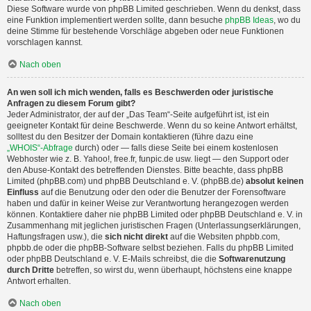
Diese Software wurde von phpBB Limited geschrieben. Wenn du denkst, dass
eine Funktion implementiert werden sollte, dann besuche
phpBB Ideas
, wo du
deine Stimme für bestehende Vorschläge abgeben oder neue Funktionen
vorschlagen kannst.
Nach oben
An wen soll ich mich wenden, falls es Beschwerden oder juristische
Anfragen zu diesem Forum gibt?
Jeder Administrator, der auf der „Das Team“-Seite aufgeführt ist, ist ein
geeigneter Kontakt für deine Beschwerde. Wenn du so keine Antwort erhältst,
solltest du den Besitzer der Domain kontaktieren (führe dazu eine
„WHOIS“-Abfrage
durch) oder — falls diese Seite bei einem kostenlosen
Webhoster wie z. B. Yahoo!, free.fr, funpic.de usw. liegt — den Support oder
den Abuse-Kontakt des betreffenden Dienstes. Bitte beachte, dass phpBB
Limited (phpBB.com) und phpBB Deutschland e. V. (phpBB.de)
absolut keinen
Einfluss
auf die Benutzung oder den oder die Benutzer der Forensoftware
haben und dafür in keiner Weise zur Verantwortung herangezogen werden
können. Kontaktiere daher nie phpBB Limited oder phpBB Deutschland e. V. in
Zusammenhang mit jeglichen juristischen Fragen (Unterlassungserklärungen,
Haftungsfragen usw.), die
sich nicht direkt
auf die Websiten phpbb.com,
phpbb.de oder die phpBB-Software selbst beziehen. Falls du phpBB Limited
oder phpBB Deutschland e. V. E-Mails schreibst, die die
Softwarenutzung
durch Dritte
betreffen, so wirst du, wenn überhaupt, höchstens eine knappe
Antwort erhalten.
Nach oben