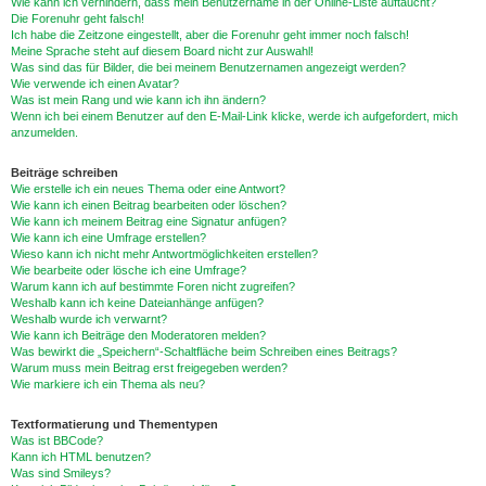
Wie kann ich verhindern, dass mein Benutzername in der Online-Liste auftaucht?
Die Forenuhr geht falsch!
Ich habe die Zeitzone eingestellt, aber die Forenuhr geht immer noch falsch!
Meine Sprache steht auf diesem Board nicht zur Auswahl!
Was sind das für Bilder, die bei meinem Benutzernamen angezeigt werden?
Wie verwende ich einen Avatar?
Was ist mein Rang und wie kann ich ihn ändern?
Wenn ich bei einem Benutzer auf den E-Mail-Link klicke, werde ich aufgefordert, mich
anzumelden.
Beiträge schreiben
Wie erstelle ich ein neues Thema oder eine Antwort?
Wie kann ich einen Beitrag bearbeiten oder löschen?
Wie kann ich meinem Beitrag eine Signatur anfügen?
Wie kann ich eine Umfrage erstellen?
Wieso kann ich nicht mehr Antwortmöglichkeiten erstellen?
Wie bearbeite oder lösche ich eine Umfrage?
Warum kann ich auf bestimmte Foren nicht zugreifen?
Weshalb kann ich keine Dateianhänge anfügen?
Weshalb wurde ich verwarnt?
Wie kann ich Beiträge den Moderatoren melden?
Was bewirkt die „Speichern“-Schaltfläche beim Schreiben eines Beitrags?
Warum muss mein Beitrag erst freigegeben werden?
Wie markiere ich ein Thema als neu?
Textformatierung und Thementypen
Was ist BBCode?
Kann ich HTML benutzen?
Was sind Smileys?