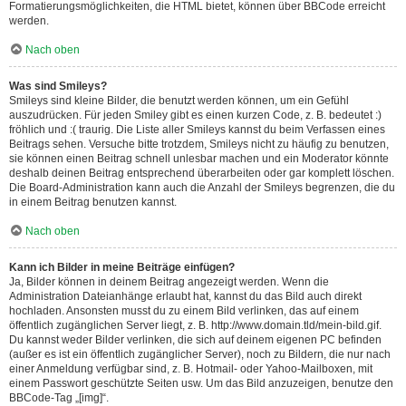
Formatierungsmöglichkeiten, die HTML bietet, können über BBCode erreicht
werden.
Nach oben
Was sind Smileys?
Smileys sind kleine Bilder, die benutzt werden können, um ein Gefühl
auszudrücken. Für jeden Smiley gibt es einen kurzen Code, z. B. bedeutet :)
fröhlich und :( traurig. Die Liste aller Smileys kannst du beim Verfassen eines
Beitrags sehen. Versuche bitte trotzdem, Smileys nicht zu häufig zu benutzen,
sie können einen Beitrag schnell unlesbar machen und ein Moderator könnte
deshalb deinen Beitrag entsprechend überarbeiten oder gar komplett löschen.
Die Board-Administration kann auch die Anzahl der Smileys begrenzen, die du
in einem Beitrag benutzen kannst.
Nach oben
Kann ich Bilder in meine Beiträge einfügen?
Ja, Bilder können in deinem Beitrag angezeigt werden. Wenn die
Administration Dateianhänge erlaubt hat, kannst du das Bild auch direkt
hochladen. Ansonsten musst du zu einem Bild verlinken, das auf einem
öffentlich zugänglichen Server liegt, z. B. http://www.domain.tld/mein-bild.gif.
Du kannst weder Bilder verlinken, die sich auf deinem eigenen PC befinden
(außer es ist ein öffentlich zugänglicher Server), noch zu Bildern, die nur nach
einer Anmeldung verfügbar sind, z. B. Hotmail- oder Yahoo-Mailboxen, mit
einem Passwort geschützte Seiten usw. Um das Bild anzuzeigen, benutze den
BBCode-Tag „[img]“.