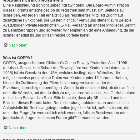
Wozu muss ich mich registrieren?
Eine Registrierung ist nicht unbedingt zwingend. Die Board-Administration
dieses Forums entscheidet, ob du registriert sein musst, um Beiträge zu
schreiben. Auf jeden Fall erhältst du als registriertes Mitglied Zugriff auf
zusätzliche Funktionen, die Gästen nicht zur Verfügung stehen: zum Beispiel
Avatarbilder, Private Nachrichten, E-Mail-Versand an andere Mitglieder, Beitritt
zu Benutzergruppen und so weiter. Wir empfehlen dir eine Anmeldung, da sie
schnell erledigt ist und dir zahlreiche Vorteile bietet.
Nach oben
Was ist COPPA?
COPPA, ausgeschrieben Children’s Online Privacy Protection Act of 1998
(deutsch: Gesetz zum Schutz der Privatsphäre von Kindern im Internet von
1998) ist ein Gesetz in den USA, welches festlegt, dass Websites, die
möglicherweise persönliche Daten von Kindern unter 13 Jahren erheben,
hierzu die Zustimmung der Eltern beziehungsweise des oder der
Erziehungsberechtigten benötigen. Wenn du dir unsicher bist, ob dies auf dich
oder die Website, auf der du dich zu registrieren versuchst, zutrifft, ziehe einen
rechtlichen Beistand zu Rate. Bitte beachte, dass phpBB Limited und der
Besitzer dieses Boards keine Rechtsberatung anbieten kann und nicht die
Anlaufstelle für Rechtsangelegenheiten jeglicher Art ist; außer solchen, die
unter der Frage „An wen soll ich mich wenden, falls es Beschwerden oder
juristische Anfragen zu diesem Forum gibt?“ behandelt werden.
Nach oben