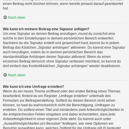
einen Beitrag nicht löschen können, wenn bereits jemand darauf geantwortet
hat.
Nach oben
Wie kann ich meinem Beitrag eine Signatur anfügen?
Um eine Signatur an deinen Beitrag anzufügen, musst du zunächst eine
solche in den Einstellungen in deinem persönlichen Bereich entwerfen.
Nachdem du die Signatur erstellt und gespeichert hast, kannst du in jedem
Beitrag das Kästchen „Signatur anhängen“ aktivieren. Du kannst eine Signatur
auch hinzufügen, indem du in deinem persönlichen Bereich das
standardmäßige Anhängen deiner Signatur aktivierst. Wenn du einen
einzelnen Beitrag dennoch ohne Signatur verfassen möchtest, so kannst du
dort einfach das Kontrollkästchen „Signatur anhängen“ wieder deaktivieren.
Nach oben
Wie kann ich eine Umfrage erstellen?
Wenn du ein neues Thema eröffnest oder den ersten Beitrag eines Themas
bearbeitest, findest du ein Register „Umfrage erstellen“ unterhalb des
Formulars zur Beitragserstellung. Solltest du diesen Bereich nicht sehen
können, so hast du wahrscheinlich nicht die Berechtigung, Umfragen zu
erstellen. Du solltest einen Titel und mindestens zwei Antwortmöglichkeiten in
die entsprechenden Felder eingeben und dabei sicherstellen, dass jede
Antwortmöglichkeit in einer eigenen Zeile steht. Du kannst auch unter
„Auswahlmöglichkeiten pro Benutzer“ festlegen, wie viele Optionen ein
Benutzer auswählen kann, welches Zeitlimit für die Umfrage gilt (0 bedeutet