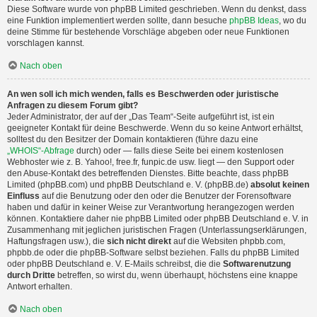
Diese Software wurde von phpBB Limited geschrieben. Wenn du denkst, dass
eine Funktion implementiert werden sollte, dann besuche
phpBB Ideas
, wo du
deine Stimme für bestehende Vorschläge abgeben oder neue Funktionen
vorschlagen kannst.
Nach oben
An wen soll ich mich wenden, falls es Beschwerden oder juristische
Anfragen zu diesem Forum gibt?
Jeder Administrator, der auf der „Das Team“-Seite aufgeführt ist, ist ein
geeigneter Kontakt für deine Beschwerde. Wenn du so keine Antwort erhältst,
solltest du den Besitzer der Domain kontaktieren (führe dazu eine
„WHOIS“-Abfrage
durch) oder — falls diese Seite bei einem kostenlosen
Webhoster wie z. B. Yahoo!, free.fr, funpic.de usw. liegt — den Support oder
den Abuse-Kontakt des betreffenden Dienstes. Bitte beachte, dass phpBB
Limited (phpBB.com) und phpBB Deutschland e. V. (phpBB.de)
absolut keinen
Einfluss
auf die Benutzung oder den oder die Benutzer der Forensoftware
haben und dafür in keiner Weise zur Verantwortung herangezogen werden
können. Kontaktiere daher nie phpBB Limited oder phpBB Deutschland e. V. in
Zusammenhang mit jeglichen juristischen Fragen (Unterlassungserklärungen,
Haftungsfragen usw.), die
sich nicht direkt
auf die Websiten phpbb.com,
phpbb.de oder die phpBB-Software selbst beziehen. Falls du phpBB Limited
oder phpBB Deutschland e. V. E-Mails schreibst, die die
Softwarenutzung
durch Dritte
betreffen, so wirst du, wenn überhaupt, höchstens eine knappe
Antwort erhalten.
Nach oben