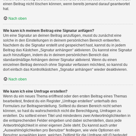
einen Beitrag nicht löschen können, wenn bereits jemand darauf geantwortet
hat.
Nach oben
Wie kann ich meinem Beitrag eine Signatur anfügen?
Um eine Signatur an deinen Beitrag anzufügen, musst du zunächst eine
solche in den Einstellungen in deinem persönlichen Bereich entwerfen.
Nachdem du die Signatur erstellt und gespeichert hast, kannst du in jedem
Beitrag das Kästchen „Signatur anhängen“ aktivieren. Du kannst eine Signatur
auch hinzufügen, indem du in deinem persönlichen Bereich das
standardmäßige Anhängen deiner Signatur aktivierst. Wenn du einen
einzelnen Beitrag dennoch ohne Signatur verfassen möchtest, so kannst du
dort einfach das Kontrollkästchen „Signatur anhängen“ wieder deaktivieren.
Nach oben
Wie kann ich eine Umfrage erstellen?
Wenn du ein neues Thema eröffnest oder den ersten Beitrag eines Themas
bearbeitest, findest du ein Register „Umfrage erstellen“ unterhalb des
Formulars zur Beitragserstellung. Solltest du diesen Bereich nicht sehen
können, so hast du wahrscheinlich nicht die Berechtigung, Umfragen zu
erstellen. Du solltest einen Titel und mindestens zwei Antwortmöglichkeiten in
die entsprechenden Felder eingeben und dabei sicherstellen, dass jede
Antwortmöglichkeit in einer eigenen Zeile steht. Du kannst auch unter
„Auswahlmöglichkeiten pro Benutzer“ festlegen, wie viele Optionen ein
Benutzer auswählen kann, welches Zeitlimit für die Umfrage gilt (0 bedeutet