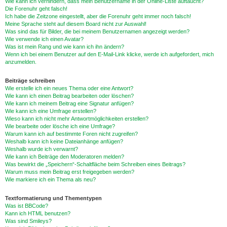
Wie kann ich verhindern, dass mein Benutzername in der Online-Liste auftaucht?
Die Forenuhr geht falsch!
Ich habe die Zeitzone eingestellt, aber die Forenuhr geht immer noch falsch!
Meine Sprache steht auf diesem Board nicht zur Auswahl!
Was sind das für Bilder, die bei meinem Benutzernamen angezeigt werden?
Wie verwende ich einen Avatar?
Was ist mein Rang und wie kann ich ihn ändern?
Wenn ich bei einem Benutzer auf den E-Mail-Link klicke, werde ich aufgefordert, mich
anzumelden.
Beiträge schreiben
Wie erstelle ich ein neues Thema oder eine Antwort?
Wie kann ich einen Beitrag bearbeiten oder löschen?
Wie kann ich meinem Beitrag eine Signatur anfügen?
Wie kann ich eine Umfrage erstellen?
Wieso kann ich nicht mehr Antwortmöglichkeiten erstellen?
Wie bearbeite oder lösche ich eine Umfrage?
Warum kann ich auf bestimmte Foren nicht zugreifen?
Weshalb kann ich keine Dateianhänge anfügen?
Weshalb wurde ich verwarnt?
Wie kann ich Beiträge den Moderatoren melden?
Was bewirkt die „Speichern“-Schaltfläche beim Schreiben eines Beitrags?
Warum muss mein Beitrag erst freigegeben werden?
Wie markiere ich ein Thema als neu?
Textformatierung und Thementypen
Was ist BBCode?
Kann ich HTML benutzen?
Was sind Smileys?