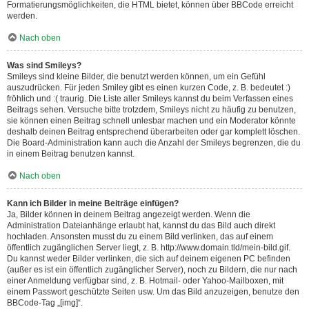
Formatierungsmöglichkeiten, die HTML bietet, können über BBCode erreicht
werden.
Nach oben
Was sind Smileys?
Smileys sind kleine Bilder, die benutzt werden können, um ein Gefühl
auszudrücken. Für jeden Smiley gibt es einen kurzen Code, z. B. bedeutet :)
fröhlich und :( traurig. Die Liste aller Smileys kannst du beim Verfassen eines
Beitrags sehen. Versuche bitte trotzdem, Smileys nicht zu häufig zu benutzen,
sie können einen Beitrag schnell unlesbar machen und ein Moderator könnte
deshalb deinen Beitrag entsprechend überarbeiten oder gar komplett löschen.
Die Board-Administration kann auch die Anzahl der Smileys begrenzen, die du
in einem Beitrag benutzen kannst.
Nach oben
Kann ich Bilder in meine Beiträge einfügen?
Ja, Bilder können in deinem Beitrag angezeigt werden. Wenn die
Administration Dateianhänge erlaubt hat, kannst du das Bild auch direkt
hochladen. Ansonsten musst du zu einem Bild verlinken, das auf einem
öffentlich zugänglichen Server liegt, z. B. http://www.domain.tld/mein-bild.gif.
Du kannst weder Bilder verlinken, die sich auf deinem eigenen PC befinden
(außer es ist ein öffentlich zugänglicher Server), noch zu Bildern, die nur nach
einer Anmeldung verfügbar sind, z. B. Hotmail- oder Yahoo-Mailboxen, mit
einem Passwort geschützte Seiten usw. Um das Bild anzuzeigen, benutze den
BBCode-Tag „[img]“.