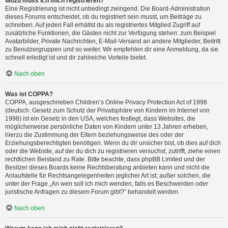
Wozu muss ich mich registrieren?
Eine Registrierung ist nicht unbedingt zwingend. Die Board-Administration
dieses Forums entscheidet, ob du registriert sein musst, um Beiträge zu
schreiben. Auf jeden Fall erhältst du als registriertes Mitglied Zugriff auf
zusätzliche Funktionen, die Gästen nicht zur Verfügung stehen: zum Beispiel
Avatarbilder, Private Nachrichten, E-Mail-Versand an andere Mitglieder, Beitritt
zu Benutzergruppen und so weiter. Wir empfehlen dir eine Anmeldung, da sie
schnell erledigt ist und dir zahlreiche Vorteile bietet.
Nach oben
Was ist COPPA?
COPPA, ausgeschrieben Children’s Online Privacy Protection Act of 1998
(deutsch: Gesetz zum Schutz der Privatsphäre von Kindern im Internet von
1998) ist ein Gesetz in den USA, welches festlegt, dass Websites, die
möglicherweise persönliche Daten von Kindern unter 13 Jahren erheben,
hierzu die Zustimmung der Eltern beziehungsweise des oder der
Erziehungsberechtigten benötigen. Wenn du dir unsicher bist, ob dies auf dich
oder die Website, auf der du dich zu registrieren versuchst, zutrifft, ziehe einen
rechtlichen Beistand zu Rate. Bitte beachte, dass phpBB Limited und der
Besitzer dieses Boards keine Rechtsberatung anbieten kann und nicht die
Anlaufstelle für Rechtsangelegenheiten jeglicher Art ist; außer solchen, die
unter der Frage „An wen soll ich mich wenden, falls es Beschwerden oder
juristische Anfragen zu diesem Forum gibt?“ behandelt werden.
Nach oben