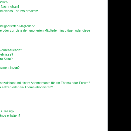
icken!
 Nachrichten!
ed dieses Forums erhalten!
d ignorierten Mitglieder?
e oder zur Liste der ignorierten Mitglieder hinzufügen oder diese
en durchsuchen?
gebnisse?
re Seite?
hemen finden?
esezeichen und einem Abonnements für ein Thema oder Forum?
a setzen oder ein Thema abonnieren?
 zulässig?
hänge erhalten?