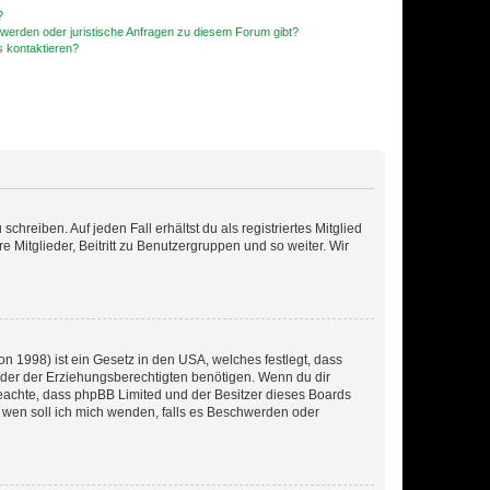
?
hwerden oder juristische Anfragen zu diesem Forum gibt?
s kontaktieren?
chreiben. Auf jeden Fall erhältst du als registriertes Mitglied
e Mitglieder, Beitritt zu Benutzergruppen und so weiter. Wir
n 1998) ist ein Gesetz in den USA, welches festlegt, dass
der der Erziehungsberechtigten benötigen. Wenn du dir
te beachte, dass phpBB Limited und der Besitzer dieses Boards
An wen soll ich mich wenden, falls es Beschwerden oder