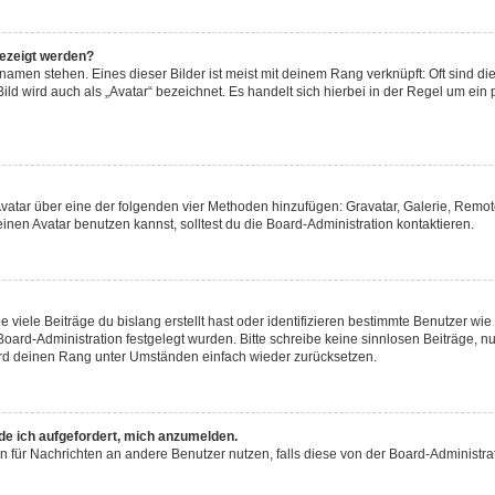
gezeigt werden?
amen stehen. Eines dieser Bilder ist meist mit deinem Rang verknüpft: Oft sind di
ld wird auch als „Avatar“ bezeichnet. Es handelt sich hierbei in der Regel um ein
 Avatar über eine der folgenden vier Methoden hinzufügen: Gravatar, Galerie, Rem
en Avatar benutzen kannst, solltest du die Board-Administration kontaktieren.
viele Beiträge du bislang erstellt hast oder identifizieren bestimmte Benutzer w
 Board-Administration festgelegt wurden. Bitte schreibe keine sinnlosen Beiträge
wird deinen Rang unter Umständen einfach wieder zurücksetzen.
rde ich aufgefordert, mich anzumelden.
ion für Nachrichten an andere Benutzer nutzen, falls diese von der Board-Administ