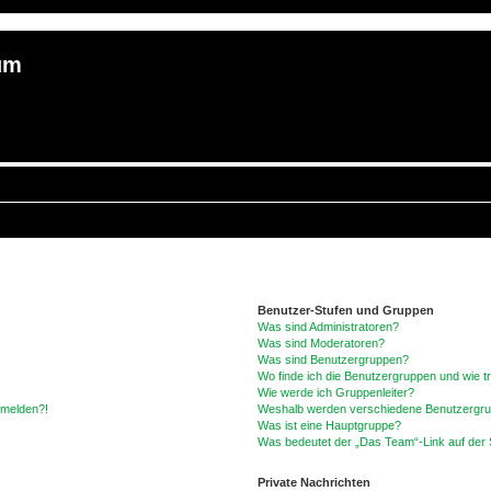
um
Benutzer-Stufen und Gruppen
Was sind Administratoren?
Was sind Moderatoren?
Was sind Benutzergruppen?
Wo finde ich die Benutzergruppen und wie tr
Wie werde ich Gruppenleiter?
anmelden?!
Weshalb werden verschiedene Benutzergrupp
Was ist eine Hauptgruppe?
Was bedeutet der „Das Team“-Link auf der S
Private Nachrichten