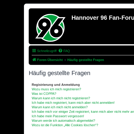
Hannover 96 Fan-For
Schnellzugriff
FAQ
Foren-Übersicht
Häufig gestellte Fragen
Häufig gestellte Fragen
Registrierung und Anmeldung
Wozu muss ich mich registrieren?
Was ist COPPA?
Warum kann ich mich nicht registrieren?
Ich habe mich registriert, kann mich aber nicht anmelden!
Warum kann ich mich nicht anmelden?
Ich habe mich vor einiger Zeit registriert, kann mich aber nicht mehr 
Ich habe mein Passwort vergessen!
Warum werde ich automatisch abgemeldet?
Wozu ist die Funktion „Alle Cookies löschen“?