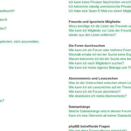
Ich kann keine Privaten Nachrichten versch
Ich bekomme ständig unerwünschte Private
auftaucht?
Ich habe eine Spam-E-Mail von einem Mitgli
alsch!
Freunde und ignorierte Mitglieder
Wozu benötige ich die Listen der Freunde un
rden?
Wie kann ich Mitglieder zur Liste der Freund
wieder aus den Listen entfernen?
fgefordert, mich anzumelden.
Die Foren durchsuchen
Wie kann ich ein Forum oder mehrere For
Weshalb erhalte ich bei der Suche keine Er
Warum bekomme ich bei der Suche eine lee
Wie kann ich nach Mitgliedern suchen?
Wie kann ich meine eigenen Beiträge und T
Abonnements und Lesezeichen
Was ist der Unterschied zwischen einem L
Wie kann ich ein Lesezeichen auf ein Them
Wie kann ich ein Forum abonnieren?
Wie deaktiviere ich meine Abonnements?
gs?
Dateianhänge
Welche Dateianhänge sind in diesem Forum
Kann ich eine Übersicht all meiner Dateian
phpBB betreffende Fragen
Wer hat diese Forensoftware entwickelt?