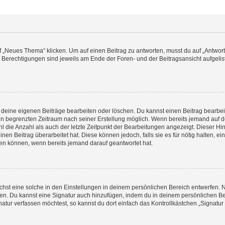
„Neues Thema“ klicken. Um auf einen Beitrag zu antworten, musst du auf „Antworte
e Berechtigungen sind jeweils am Ende der Foren- und der Beitragsansicht aufgeliste
r deine eigenen Beiträge bearbeiten oder löschen. Du kannst einen Beitrag bearbe
inen begrenzten Zeitraum nach seiner Erstellung möglich. Wenn bereits jemand auf de
 die Anzahl als auch der letzte Zeitpunkt der Bearbeitungen angezeigt. Dieser Hi
en Beitrag überarbeitet hat. Diese können jedoch, falls sie es für nötig halten, ei
hen können, wenn bereits jemand darauf geantwortet hat.
st eine solche in den Einstellungen in deinem persönlichen Bereich entwerfen. Na
eren. Du kannst eine Signatur auch hinzufügen, indem du in deinem persönlichen 
atur verfassen möchtest, so kannst du dort einfach das Kontrollkästchen „Signatu