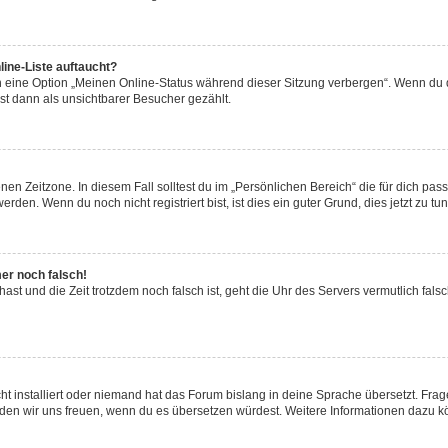
ine-Liste auftaucht?
n eine Option „Meinen Online-Status während dieser Sitzung verbergen“. Wenn du d
st dann als unsichtbarer Besucher gezählt.
en Zeitzone. In diesem Fall solltest du im „Persönlichen Bereich“ die für dich passe
den. Wenn du noch nicht registriert bist, ist dies ein guter Grund, dies jetzt zu tun
mer noch falsch!
t hast und die Zeit trotzdem noch falsch ist, geht die Uhr des Servers vermutlich fal
t installiert oder niemand hat das Forum bislang in deine Sprache übersetzt. Frag
, würden wir uns freuen, wenn du es übersetzen würdest. Weitere Informationen dazu