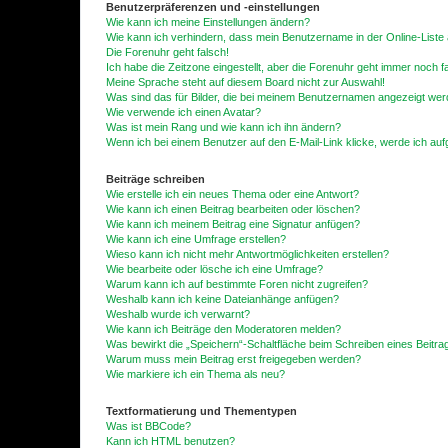
Benutzerpräferenzen und -einstellungen
Wie kann ich meine Einstellungen ändern?
Wie kann ich verhindern, dass mein Benutzername in der Online-Liste 
Die Forenuhr geht falsch!
Ich habe die Zeitzone eingestellt, aber die Forenuhr geht immer noch f
Meine Sprache steht auf diesem Board nicht zur Auswahl!
Was sind das für Bilder, die bei meinem Benutzernamen angezeigt we
Wie verwende ich einen Avatar?
Was ist mein Rang und wie kann ich ihn ändern?
Wenn ich bei einem Benutzer auf den E-Mail-Link klicke, werde ich au
Beiträge schreiben
Wie erstelle ich ein neues Thema oder eine Antwort?
Wie kann ich einen Beitrag bearbeiten oder löschen?
Wie kann ich meinem Beitrag eine Signatur anfügen?
Wie kann ich eine Umfrage erstellen?
Wieso kann ich nicht mehr Antwortmöglichkeiten erstellen?
Wie bearbeite oder lösche ich eine Umfrage?
Warum kann ich auf bestimmte Foren nicht zugreifen?
Weshalb kann ich keine Dateianhänge anfügen?
Weshalb wurde ich verwarnt?
Wie kann ich Beiträge den Moderatoren melden?
Was bewirkt die „Speichern“-Schaltfläche beim Schreiben eines Beitra
Warum muss mein Beitrag erst freigegeben werden?
Wie markiere ich ein Thema als neu?
Textformatierung und Thementypen
Was ist BBCode?
Kann ich HTML benutzen?