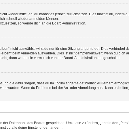
 nicht wieder mitteilen, du kannst es jedoch zurücksetzen. Dies machst du, indem 
 dich schnell wieder anmelden können.
ückzusetzen, so wende dich an die Board-Administration.
en“ nicht auswählst, wirst du nur für eine Sitzung angemeldet. Dies verhindert 
leiben“ beim Anmelden auswählen. Dies ist nicht empfehlenswert, wenn du dich an
 steht, dann wurde sie vermutlich von der Board-Administration ausgeschaltet.
 hat und die dafür sorgen, dass du im Forum angemeldet bleibst. Außerdem ermögli
tiviert wurden. Wenn du Probleme bei der An- oder Abmeldung hast, kann es helfen
n in der Datenbank des Boards gespeichert. Um diese zu ändern, gehe in den „Persö
nst du alle deine Einstellungen ändern.