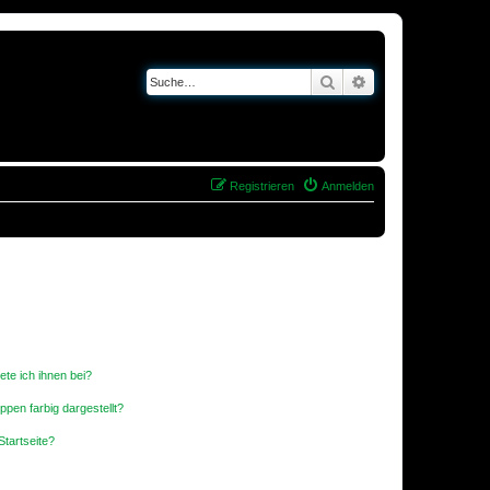
Suche
Erweiterte Suche
Registrieren
Anmelden
ete ich ihnen bei?
en farbig dargestellt?
tartseite?