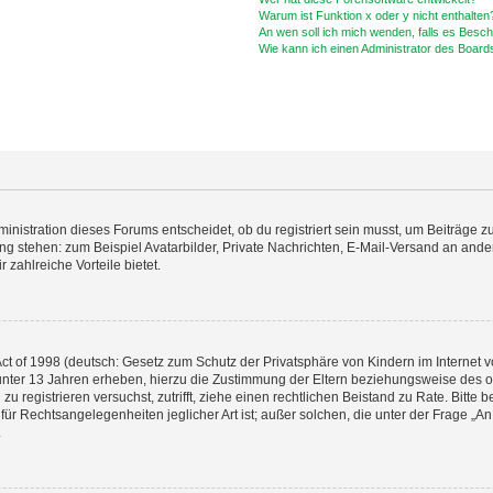
Warum ist Funktion x oder y nicht enthalten
An wen soll ich mich wenden, falls es Besc
Wie kann ich einen Administrator des Board
istration dieses Forums entscheidet, ob du registriert sein musst, um Beiträge zu s
ung stehen: zum Beispiel Avatarbilder, Private Nachrichten, E-Mail-Versand an ander
 zahlreiche Vorteile bietet.
t of 1998 (deutsch: Gesetz zum Schutz der Privatsphäre von Kindern im Internet vo
unter 13 Jahren erheben, hierzu die Zustimmung der Eltern beziehungsweise des o
h zu registrieren versuchst, zutrifft, ziehe einen rechtlichen Beistand zu Rate. Bit
für Rechtsangelegenheiten jeglicher Art ist; außer solchen, die unter der Frage „
.