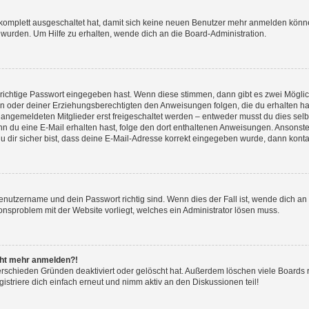
g komplett ausgeschaltet hat, damit sich keine neuen Benutzer mehr anmelden könn
 wurden. Um Hilfe zu erhalten, wende dich an die Board-Administration.
 richtige Passwort eingegeben hast. Wenn diese stimmen, dann gibt es zwei Mögl
tern oder deiner Erziehungsberechtigten den Anweisungen folgen, die du erhalten ha
u angemeldeten Mitglieder erst freigeschaltet werden – entweder musst du dies selbs
. Wenn du eine E-Mail erhalten hast, folge den dort enthaltenen Anweisungen. Ansons
 dir sicher bist, dass deine E-Mail-Adresse korrekt eingegeben wurde, dann kontak
Benutzername und dein Passwort richtig sind. Wenn dies der Fall ist, wende dich a
ionsproblem mit der Website vorliegt, welches ein Administrator lösen muss.
icht mehr anmelden?!
erschieden Gründen deaktiviert oder gelöscht hat. Außerdem löschen viele Boards r
triere dich einfach erneut und nimm aktiv an den Diskussionen teil!