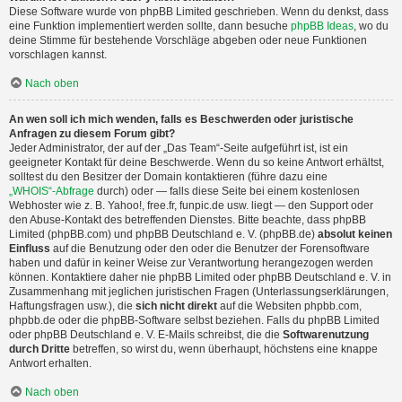
Diese Software wurde von phpBB Limited geschrieben. Wenn du denkst, dass
eine Funktion implementiert werden sollte, dann besuche
phpBB Ideas
, wo du
deine Stimme für bestehende Vorschläge abgeben oder neue Funktionen
vorschlagen kannst.
Nach oben
An wen soll ich mich wenden, falls es Beschwerden oder juristische
Anfragen zu diesem Forum gibt?
Jeder Administrator, der auf der „Das Team“-Seite aufgeführt ist, ist ein
geeigneter Kontakt für deine Beschwerde. Wenn du so keine Antwort erhältst,
solltest du den Besitzer der Domain kontaktieren (führe dazu eine
„WHOIS“-Abfrage
durch) oder — falls diese Seite bei einem kostenlosen
Webhoster wie z. B. Yahoo!, free.fr, funpic.de usw. liegt — den Support oder
den Abuse-Kontakt des betreffenden Dienstes. Bitte beachte, dass phpBB
Limited (phpBB.com) und phpBB Deutschland e. V. (phpBB.de)
absolut keinen
Einfluss
auf die Benutzung oder den oder die Benutzer der Forensoftware
haben und dafür in keiner Weise zur Verantwortung herangezogen werden
können. Kontaktiere daher nie phpBB Limited oder phpBB Deutschland e. V. in
Zusammenhang mit jeglichen juristischen Fragen (Unterlassungserklärungen,
Haftungsfragen usw.), die
sich nicht direkt
auf die Websiten phpbb.com,
phpbb.de oder die phpBB-Software selbst beziehen. Falls du phpBB Limited
oder phpBB Deutschland e. V. E-Mails schreibst, die die
Softwarenutzung
durch Dritte
betreffen, so wirst du, wenn überhaupt, höchstens eine knappe
Antwort erhalten.
Nach oben