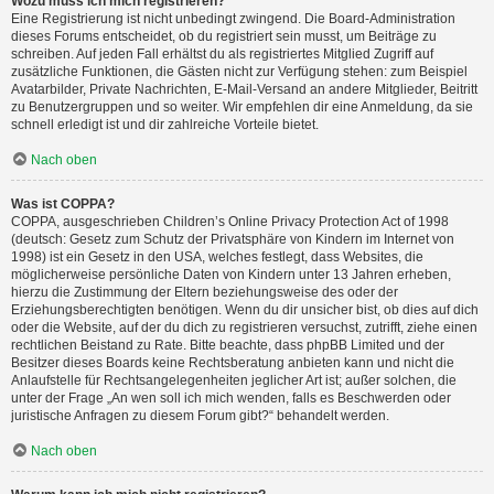
Wozu muss ich mich registrieren?
Eine Registrierung ist nicht unbedingt zwingend. Die Board-Administration
dieses Forums entscheidet, ob du registriert sein musst, um Beiträge zu
schreiben. Auf jeden Fall erhältst du als registriertes Mitglied Zugriff auf
zusätzliche Funktionen, die Gästen nicht zur Verfügung stehen: zum Beispiel
Avatarbilder, Private Nachrichten, E-Mail-Versand an andere Mitglieder, Beitritt
zu Benutzergruppen und so weiter. Wir empfehlen dir eine Anmeldung, da sie
schnell erledigt ist und dir zahlreiche Vorteile bietet.
Nach oben
Was ist COPPA?
COPPA, ausgeschrieben Children’s Online Privacy Protection Act of 1998
(deutsch: Gesetz zum Schutz der Privatsphäre von Kindern im Internet von
1998) ist ein Gesetz in den USA, welches festlegt, dass Websites, die
möglicherweise persönliche Daten von Kindern unter 13 Jahren erheben,
hierzu die Zustimmung der Eltern beziehungsweise des oder der
Erziehungsberechtigten benötigen. Wenn du dir unsicher bist, ob dies auf dich
oder die Website, auf der du dich zu registrieren versuchst, zutrifft, ziehe einen
rechtlichen Beistand zu Rate. Bitte beachte, dass phpBB Limited und der
Besitzer dieses Boards keine Rechtsberatung anbieten kann und nicht die
Anlaufstelle für Rechtsangelegenheiten jeglicher Art ist; außer solchen, die
unter der Frage „An wen soll ich mich wenden, falls es Beschwerden oder
juristische Anfragen zu diesem Forum gibt?“ behandelt werden.
Nach oben