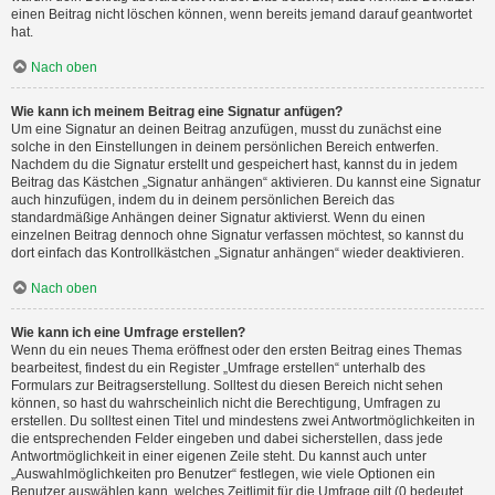
einen Beitrag nicht löschen können, wenn bereits jemand darauf geantwortet
hat.
Nach oben
Wie kann ich meinem Beitrag eine Signatur anfügen?
Um eine Signatur an deinen Beitrag anzufügen, musst du zunächst eine
solche in den Einstellungen in deinem persönlichen Bereich entwerfen.
Nachdem du die Signatur erstellt und gespeichert hast, kannst du in jedem
Beitrag das Kästchen „Signatur anhängen“ aktivieren. Du kannst eine Signatur
auch hinzufügen, indem du in deinem persönlichen Bereich das
standardmäßige Anhängen deiner Signatur aktivierst. Wenn du einen
einzelnen Beitrag dennoch ohne Signatur verfassen möchtest, so kannst du
dort einfach das Kontrollkästchen „Signatur anhängen“ wieder deaktivieren.
Nach oben
Wie kann ich eine Umfrage erstellen?
Wenn du ein neues Thema eröffnest oder den ersten Beitrag eines Themas
bearbeitest, findest du ein Register „Umfrage erstellen“ unterhalb des
Formulars zur Beitragserstellung. Solltest du diesen Bereich nicht sehen
können, so hast du wahrscheinlich nicht die Berechtigung, Umfragen zu
erstellen. Du solltest einen Titel und mindestens zwei Antwortmöglichkeiten in
die entsprechenden Felder eingeben und dabei sicherstellen, dass jede
Antwortmöglichkeit in einer eigenen Zeile steht. Du kannst auch unter
„Auswahlmöglichkeiten pro Benutzer“ festlegen, wie viele Optionen ein
Benutzer auswählen kann, welches Zeitlimit für die Umfrage gilt (0 bedeutet