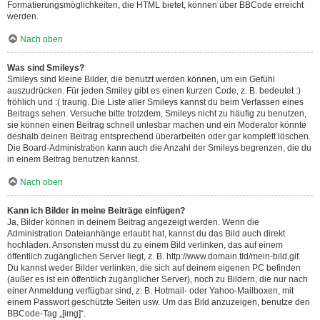
Formatierungsmöglichkeiten, die HTML bietet, können über BBCode erreicht
werden.
Nach oben
Was sind Smileys?
Smileys sind kleine Bilder, die benutzt werden können, um ein Gefühl
auszudrücken. Für jeden Smiley gibt es einen kurzen Code, z. B. bedeutet :)
fröhlich und :( traurig. Die Liste aller Smileys kannst du beim Verfassen eines
Beitrags sehen. Versuche bitte trotzdem, Smileys nicht zu häufig zu benutzen,
sie können einen Beitrag schnell unlesbar machen und ein Moderator könnte
deshalb deinen Beitrag entsprechend überarbeiten oder gar komplett löschen.
Die Board-Administration kann auch die Anzahl der Smileys begrenzen, die du
in einem Beitrag benutzen kannst.
Nach oben
Kann ich Bilder in meine Beiträge einfügen?
Ja, Bilder können in deinem Beitrag angezeigt werden. Wenn die
Administration Dateianhänge erlaubt hat, kannst du das Bild auch direkt
hochladen. Ansonsten musst du zu einem Bild verlinken, das auf einem
öffentlich zugänglichen Server liegt, z. B. http://www.domain.tld/mein-bild.gif.
Du kannst weder Bilder verlinken, die sich auf deinem eigenen PC befinden
(außer es ist ein öffentlich zugänglicher Server), noch zu Bildern, die nur nach
einer Anmeldung verfügbar sind, z. B. Hotmail- oder Yahoo-Mailboxen, mit
einem Passwort geschützte Seiten usw. Um das Bild anzuzeigen, benutze den
BBCode-Tag „[img]“.