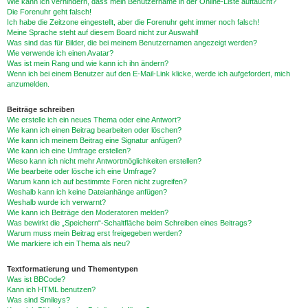
Wie kann ich verhindern, dass mein Benutzername in der Online-Liste auftaucht?
Die Forenuhr geht falsch!
Ich habe die Zeitzone eingestellt, aber die Forenuhr geht immer noch falsch!
Meine Sprache steht auf diesem Board nicht zur Auswahl!
Was sind das für Bilder, die bei meinem Benutzernamen angezeigt werden?
Wie verwende ich einen Avatar?
Was ist mein Rang und wie kann ich ihn ändern?
Wenn ich bei einem Benutzer auf den E-Mail-Link klicke, werde ich aufgefordert, mich
anzumelden.
Beiträge schreiben
Wie erstelle ich ein neues Thema oder eine Antwort?
Wie kann ich einen Beitrag bearbeiten oder löschen?
Wie kann ich meinem Beitrag eine Signatur anfügen?
Wie kann ich eine Umfrage erstellen?
Wieso kann ich nicht mehr Antwortmöglichkeiten erstellen?
Wie bearbeite oder lösche ich eine Umfrage?
Warum kann ich auf bestimmte Foren nicht zugreifen?
Weshalb kann ich keine Dateianhänge anfügen?
Weshalb wurde ich verwarnt?
Wie kann ich Beiträge den Moderatoren melden?
Was bewirkt die „Speichern“-Schaltfläche beim Schreiben eines Beitrags?
Warum muss mein Beitrag erst freigegeben werden?
Wie markiere ich ein Thema als neu?
Textformatierung und Thementypen
Was ist BBCode?
Kann ich HTML benutzen?
Was sind Smileys?