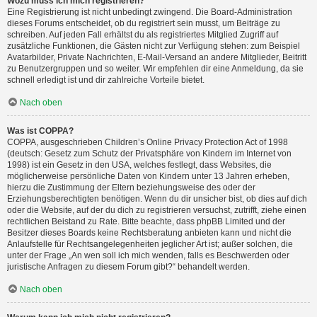
Wozu muss ich mich registrieren?
Eine Registrierung ist nicht unbedingt zwingend. Die Board-Administration
dieses Forums entscheidet, ob du registriert sein musst, um Beiträge zu
schreiben. Auf jeden Fall erhältst du als registriertes Mitglied Zugriff auf
zusätzliche Funktionen, die Gästen nicht zur Verfügung stehen: zum Beispiel
Avatarbilder, Private Nachrichten, E-Mail-Versand an andere Mitglieder, Beitritt
zu Benutzergruppen und so weiter. Wir empfehlen dir eine Anmeldung, da sie
schnell erledigt ist und dir zahlreiche Vorteile bietet.
Nach oben
Was ist COPPA?
COPPA, ausgeschrieben Children’s Online Privacy Protection Act of 1998
(deutsch: Gesetz zum Schutz der Privatsphäre von Kindern im Internet von
1998) ist ein Gesetz in den USA, welches festlegt, dass Websites, die
möglicherweise persönliche Daten von Kindern unter 13 Jahren erheben,
hierzu die Zustimmung der Eltern beziehungsweise des oder der
Erziehungsberechtigten benötigen. Wenn du dir unsicher bist, ob dies auf dich
oder die Website, auf der du dich zu registrieren versuchst, zutrifft, ziehe einen
rechtlichen Beistand zu Rate. Bitte beachte, dass phpBB Limited und der
Besitzer dieses Boards keine Rechtsberatung anbieten kann und nicht die
Anlaufstelle für Rechtsangelegenheiten jeglicher Art ist; außer solchen, die
unter der Frage „An wen soll ich mich wenden, falls es Beschwerden oder
juristische Anfragen zu diesem Forum gibt?“ behandelt werden.
Nach oben