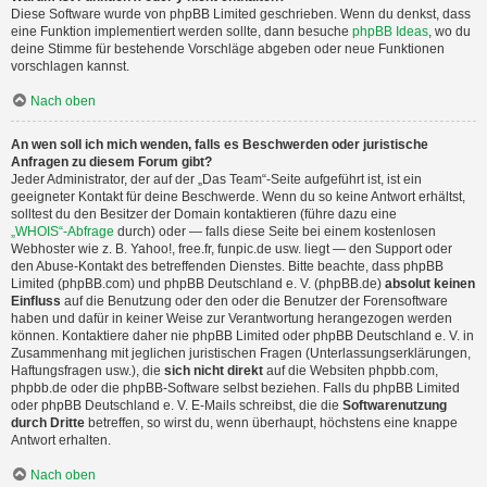
Diese Software wurde von phpBB Limited geschrieben. Wenn du denkst, dass
eine Funktion implementiert werden sollte, dann besuche
phpBB Ideas
, wo du
deine Stimme für bestehende Vorschläge abgeben oder neue Funktionen
vorschlagen kannst.
Nach oben
An wen soll ich mich wenden, falls es Beschwerden oder juristische
Anfragen zu diesem Forum gibt?
Jeder Administrator, der auf der „Das Team“-Seite aufgeführt ist, ist ein
geeigneter Kontakt für deine Beschwerde. Wenn du so keine Antwort erhältst,
solltest du den Besitzer der Domain kontaktieren (führe dazu eine
„WHOIS“-Abfrage
durch) oder — falls diese Seite bei einem kostenlosen
Webhoster wie z. B. Yahoo!, free.fr, funpic.de usw. liegt — den Support oder
den Abuse-Kontakt des betreffenden Dienstes. Bitte beachte, dass phpBB
Limited (phpBB.com) und phpBB Deutschland e. V. (phpBB.de)
absolut keinen
Einfluss
auf die Benutzung oder den oder die Benutzer der Forensoftware
haben und dafür in keiner Weise zur Verantwortung herangezogen werden
können. Kontaktiere daher nie phpBB Limited oder phpBB Deutschland e. V. in
Zusammenhang mit jeglichen juristischen Fragen (Unterlassungserklärungen,
Haftungsfragen usw.), die
sich nicht direkt
auf die Websiten phpbb.com,
phpbb.de oder die phpBB-Software selbst beziehen. Falls du phpBB Limited
oder phpBB Deutschland e. V. E-Mails schreibst, die die
Softwarenutzung
durch Dritte
betreffen, so wirst du, wenn überhaupt, höchstens eine knappe
Antwort erhalten.
Nach oben