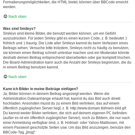
Formatierungsmöglichkeiten, die HTML bietet, können über BBCode erreicht
werden.
Nach oben
Was sind Smileys?
Smileys sind kleine Bilder, die benutzt werden können, um ein Gefühl
auszudrücken. Für jeden Smiley gibt es einen kurzen Code, z. B. bedeutet :)
fröhlich und :( traurig. Die Liste aller Smileys kannst du beim Verfassen eines
Beitrags sehen. Versuche bitte trotzdem, Smileys nicht zu häufig zu benutzen,
sie können einen Beitrag schnell unlesbar machen und ein Moderator könnte
deshalb deinen Beitrag entsprechend überarbeiten oder gar komplett löschen.
Die Board-Administration kann auch die Anzahl der Smileys begrenzen, die du
in einem Beitrag benutzen kannst.
Nach oben
Kann ich Bilder in meine Beiträge einfügen?
Ja, Bilder können in deinem Beitrag angezeigt werden. Wenn die
Administration Dateianhänge erlaubt hat, kannst du das Bild auch direkt
hochladen. Ansonsten musst du zu einem Bild verlinken, das auf einem
öffentlich zugänglichen Server liegt, z. B. http://www.domain.tld/mein-bild.gif.
Du kannst weder Bilder verlinken, die sich auf deinem eigenen PC befinden
(außer es ist ein öffentlich zugänglicher Server), noch zu Bildern, die nur nach
einer Anmeldung verfügbar sind, z. B. Hotmail- oder Yahoo-Mailboxen, mit
einem Passwort geschützte Seiten usw. Um das Bild anzuzeigen, benutze den
BBCode-Tag „[img]“.