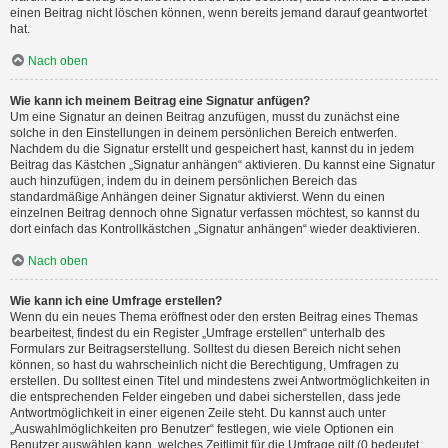
einen Beitrag nicht löschen können, wenn bereits jemand darauf geantwortet
hat.
Nach oben
Wie kann ich meinem Beitrag eine Signatur anfügen?
Um eine Signatur an deinen Beitrag anzufügen, musst du zunächst eine
solche in den Einstellungen in deinem persönlichen Bereich entwerfen.
Nachdem du die Signatur erstellt und gespeichert hast, kannst du in jedem
Beitrag das Kästchen „Signatur anhängen“ aktivieren. Du kannst eine Signatur
auch hinzufügen, indem du in deinem persönlichen Bereich das
standardmäßige Anhängen deiner Signatur aktivierst. Wenn du einen
einzelnen Beitrag dennoch ohne Signatur verfassen möchtest, so kannst du
dort einfach das Kontrollkästchen „Signatur anhängen“ wieder deaktivieren.
Nach oben
Wie kann ich eine Umfrage erstellen?
Wenn du ein neues Thema eröffnest oder den ersten Beitrag eines Themas
bearbeitest, findest du ein Register „Umfrage erstellen“ unterhalb des
Formulars zur Beitragserstellung. Solltest du diesen Bereich nicht sehen
können, so hast du wahrscheinlich nicht die Berechtigung, Umfragen zu
erstellen. Du solltest einen Titel und mindestens zwei Antwortmöglichkeiten in
die entsprechenden Felder eingeben und dabei sicherstellen, dass jede
Antwortmöglichkeit in einer eigenen Zeile steht. Du kannst auch unter
„Auswahlmöglichkeiten pro Benutzer“ festlegen, wie viele Optionen ein
Benutzer auswählen kann, welches Zeitlimit für die Umfrage gilt (0 bedeutet