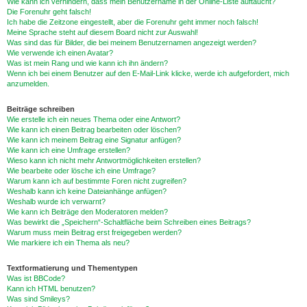
Wie kann ich verhindern, dass mein Benutzername in der Online-Liste auftaucht?
Die Forenuhr geht falsch!
Ich habe die Zeitzone eingestellt, aber die Forenuhr geht immer noch falsch!
Meine Sprache steht auf diesem Board nicht zur Auswahl!
Was sind das für Bilder, die bei meinem Benutzernamen angezeigt werden?
Wie verwende ich einen Avatar?
Was ist mein Rang und wie kann ich ihn ändern?
Wenn ich bei einem Benutzer auf den E-Mail-Link klicke, werde ich aufgefordert, mich
anzumelden.
Beiträge schreiben
Wie erstelle ich ein neues Thema oder eine Antwort?
Wie kann ich einen Beitrag bearbeiten oder löschen?
Wie kann ich meinem Beitrag eine Signatur anfügen?
Wie kann ich eine Umfrage erstellen?
Wieso kann ich nicht mehr Antwortmöglichkeiten erstellen?
Wie bearbeite oder lösche ich eine Umfrage?
Warum kann ich auf bestimmte Foren nicht zugreifen?
Weshalb kann ich keine Dateianhänge anfügen?
Weshalb wurde ich verwarnt?
Wie kann ich Beiträge den Moderatoren melden?
Was bewirkt die „Speichern“-Schaltfläche beim Schreiben eines Beitrags?
Warum muss mein Beitrag erst freigegeben werden?
Wie markiere ich ein Thema als neu?
Textformatierung und Thementypen
Was ist BBCode?
Kann ich HTML benutzen?
Was sind Smileys?