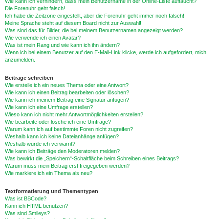
Wie kann ich verhindern, dass mein Benutzername in der Online-Liste auftaucht?
Die Forenuhr geht falsch!
Ich habe die Zeitzone eingestellt, aber die Forenuhr geht immer noch falsch!
Meine Sprache steht auf diesem Board nicht zur Auswahl!
Was sind das für Bilder, die bei meinem Benutzernamen angezeigt werden?
Wie verwende ich einen Avatar?
Was ist mein Rang und wie kann ich ihn ändern?
Wenn ich bei einem Benutzer auf den E-Mail-Link klicke, werde ich aufgefordert, mich
anzumelden.
Beiträge schreiben
Wie erstelle ich ein neues Thema oder eine Antwort?
Wie kann ich einen Beitrag bearbeiten oder löschen?
Wie kann ich meinem Beitrag eine Signatur anfügen?
Wie kann ich eine Umfrage erstellen?
Wieso kann ich nicht mehr Antwortmöglichkeiten erstellen?
Wie bearbeite oder lösche ich eine Umfrage?
Warum kann ich auf bestimmte Foren nicht zugreifen?
Weshalb kann ich keine Dateianhänge anfügen?
Weshalb wurde ich verwarnt?
Wie kann ich Beiträge den Moderatoren melden?
Was bewirkt die „Speichern“-Schaltfläche beim Schreiben eines Beitrags?
Warum muss mein Beitrag erst freigegeben werden?
Wie markiere ich ein Thema als neu?
Textformatierung und Thementypen
Was ist BBCode?
Kann ich HTML benutzen?
Was sind Smileys?