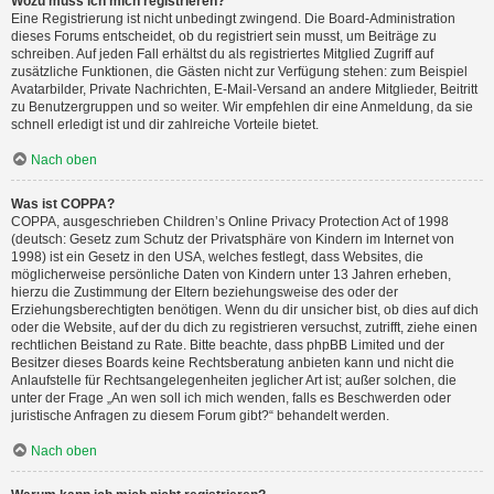
Wozu muss ich mich registrieren?
Eine Registrierung ist nicht unbedingt zwingend. Die Board-Administration
dieses Forums entscheidet, ob du registriert sein musst, um Beiträge zu
schreiben. Auf jeden Fall erhältst du als registriertes Mitglied Zugriff auf
zusätzliche Funktionen, die Gästen nicht zur Verfügung stehen: zum Beispiel
Avatarbilder, Private Nachrichten, E-Mail-Versand an andere Mitglieder, Beitritt
zu Benutzergruppen und so weiter. Wir empfehlen dir eine Anmeldung, da sie
schnell erledigt ist und dir zahlreiche Vorteile bietet.
Nach oben
Was ist COPPA?
COPPA, ausgeschrieben Children’s Online Privacy Protection Act of 1998
(deutsch: Gesetz zum Schutz der Privatsphäre von Kindern im Internet von
1998) ist ein Gesetz in den USA, welches festlegt, dass Websites, die
möglicherweise persönliche Daten von Kindern unter 13 Jahren erheben,
hierzu die Zustimmung der Eltern beziehungsweise des oder der
Erziehungsberechtigten benötigen. Wenn du dir unsicher bist, ob dies auf dich
oder die Website, auf der du dich zu registrieren versuchst, zutrifft, ziehe einen
rechtlichen Beistand zu Rate. Bitte beachte, dass phpBB Limited und der
Besitzer dieses Boards keine Rechtsberatung anbieten kann und nicht die
Anlaufstelle für Rechtsangelegenheiten jeglicher Art ist; außer solchen, die
unter der Frage „An wen soll ich mich wenden, falls es Beschwerden oder
juristische Anfragen zu diesem Forum gibt?“ behandelt werden.
Nach oben