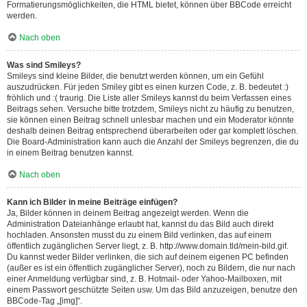
Formatierungsmöglichkeiten, die HTML bietet, können über BBCode erreicht
werden.
Nach oben
Was sind Smileys?
Smileys sind kleine Bilder, die benutzt werden können, um ein Gefühl
auszudrücken. Für jeden Smiley gibt es einen kurzen Code, z. B. bedeutet :)
fröhlich und :( traurig. Die Liste aller Smileys kannst du beim Verfassen eines
Beitrags sehen. Versuche bitte trotzdem, Smileys nicht zu häufig zu benutzen,
sie können einen Beitrag schnell unlesbar machen und ein Moderator könnte
deshalb deinen Beitrag entsprechend überarbeiten oder gar komplett löschen.
Die Board-Administration kann auch die Anzahl der Smileys begrenzen, die du
in einem Beitrag benutzen kannst.
Nach oben
Kann ich Bilder in meine Beiträge einfügen?
Ja, Bilder können in deinem Beitrag angezeigt werden. Wenn die
Administration Dateianhänge erlaubt hat, kannst du das Bild auch direkt
hochladen. Ansonsten musst du zu einem Bild verlinken, das auf einem
öffentlich zugänglichen Server liegt, z. B. http://www.domain.tld/mein-bild.gif.
Du kannst weder Bilder verlinken, die sich auf deinem eigenen PC befinden
(außer es ist ein öffentlich zugänglicher Server), noch zu Bildern, die nur nach
einer Anmeldung verfügbar sind, z. B. Hotmail- oder Yahoo-Mailboxen, mit
einem Passwort geschützte Seiten usw. Um das Bild anzuzeigen, benutze den
BBCode-Tag „[img]“.