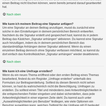
einen Beitrag nicht löschen können, wenn bereits jemand darauf geantwortet
hat.
Nach oben
Wie kann ich meinem Beitrag eine Signatur anfügen?
Um eine Signatur an deinen Beitrag anzufügen, musst du zunächst eine
solche in den Einstellungen in deinem persönlichen Bereich entwerfen.
Nachdem du die Signatur erstellt und gespeichert hast, kannst du in jedem
Beitrag das Kästchen „Signatur anhängen“ aktivieren. Du kannst eine Signatur
auch hinzufügen, indem du in deinem persönlichen Bereich das
standardmäßige Anhängen deiner Signatur aktivierst. Wenn du einen
einzelnen Beitrag dennoch ohne Signatur verfassen möchtest, so kannst du
dort einfach das Kontrollkästchen „Signatur anhängen“ wieder deaktivieren.
Nach oben
Wie kann ich eine Umfrage erstellen?
Wenn du ein neues Thema eröffnest oder den ersten Beitrag eines Themas
bearbeitest, findest du ein Register „Umfrage erstellen“ unterhalb des
Formulars zur Beitragserstellung. Solltest du diesen Bereich nicht sehen
können, so hast du wahrscheinlich nicht die Berechtigung, Umfragen zu
erstellen. Du solltest einen Titel und mindestens zwei Antwortmöglichkeiten in
die entsprechenden Felder eingeben und dabei sicherstellen, dass jede
Antwortmöglichkeit in einer eigenen Zeile steht. Du kannst auch unter
„Auswahlmöglichkeiten pro Benutzer“ festlegen, wie viele Optionen ein
Benutzer auswählen kann, welches Zeitlimit für die Umfrage gilt (0 bedeutet