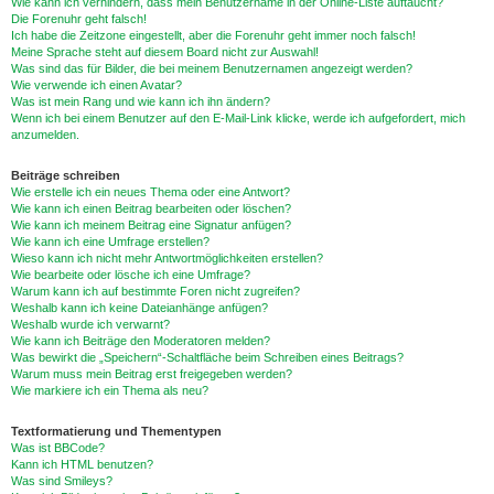
Wie kann ich verhindern, dass mein Benutzername in der Online-Liste auftaucht?
Die Forenuhr geht falsch!
Ich habe die Zeitzone eingestellt, aber die Forenuhr geht immer noch falsch!
Meine Sprache steht auf diesem Board nicht zur Auswahl!
Was sind das für Bilder, die bei meinem Benutzernamen angezeigt werden?
Wie verwende ich einen Avatar?
Was ist mein Rang und wie kann ich ihn ändern?
Wenn ich bei einem Benutzer auf den E-Mail-Link klicke, werde ich aufgefordert, mich
anzumelden.
Beiträge schreiben
Wie erstelle ich ein neues Thema oder eine Antwort?
Wie kann ich einen Beitrag bearbeiten oder löschen?
Wie kann ich meinem Beitrag eine Signatur anfügen?
Wie kann ich eine Umfrage erstellen?
Wieso kann ich nicht mehr Antwortmöglichkeiten erstellen?
Wie bearbeite oder lösche ich eine Umfrage?
Warum kann ich auf bestimmte Foren nicht zugreifen?
Weshalb kann ich keine Dateianhänge anfügen?
Weshalb wurde ich verwarnt?
Wie kann ich Beiträge den Moderatoren melden?
Was bewirkt die „Speichern“-Schaltfläche beim Schreiben eines Beitrags?
Warum muss mein Beitrag erst freigegeben werden?
Wie markiere ich ein Thema als neu?
Textformatierung und Thementypen
Was ist BBCode?
Kann ich HTML benutzen?
Was sind Smileys?