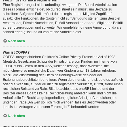
Wozu muss ich mich registrieren?
Eine Registrierung ist nicht unbedingt zwingend. Die Board-Administration
dieses Forums entscheidet, ob du registriert sein musst, um Beiträge zu
schreiben. Auf jeden Fall erhältst du als registriertes Mitglied Zugriff auf
zusätzliche Funktionen, die Gästen nicht zur Verfügung stehen: zum Beispiel
Avatarbilder, Private Nachrichten, E-Mail-Versand an andere Mitglieder, Beitritt
zu Benutzergruppen und so weiter. Wir empfehlen dir eine Anmeldung, da sie
schnell erledigt ist und dir zahlreiche Vorteile bietet.
Nach oben
Was ist COPPA?
COPPA, ausgeschrieben Children’s Online Privacy Protection Act of 1998
(deutsch: Gesetz zum Schutz der Privatsphäre von Kindern im Internet von
1998) ist ein Gesetz in den USA, welches festlegt, dass Websites, die
möglicherweise persönliche Daten von Kindern unter 13 Jahren erheben,
hierzu die Zustimmung der Eltern beziehungsweise des oder der
Erziehungsberechtigten benötigen. Wenn du dir unsicher bist, ob dies auf dich
oder die Website, auf der du dich zu registrieren versuchst, zutrifft, ziehe einen
rechtlichen Beistand zu Rate. Bitte beachte, dass phpBB Limited und der
Besitzer dieses Boards keine Rechtsberatung anbieten kann und nicht die
Anlaufstelle für Rechtsangelegenheiten jeglicher Art ist; außer solchen, die
unter der Frage „An wen soll ich mich wenden, falls es Beschwerden oder
juristische Anfragen zu diesem Forum gibt?“ behandelt werden.
Nach oben