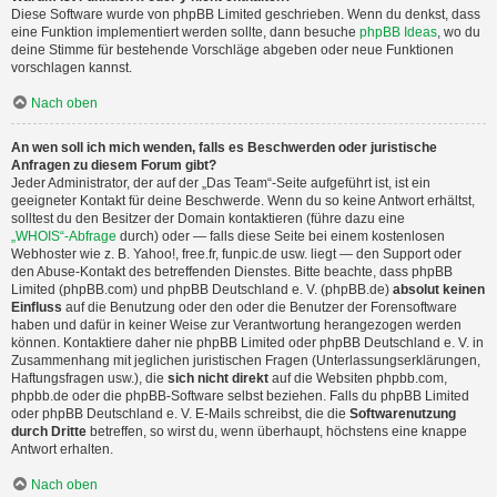
Diese Software wurde von phpBB Limited geschrieben. Wenn du denkst, dass
eine Funktion implementiert werden sollte, dann besuche
phpBB Ideas
, wo du
deine Stimme für bestehende Vorschläge abgeben oder neue Funktionen
vorschlagen kannst.
Nach oben
An wen soll ich mich wenden, falls es Beschwerden oder juristische
Anfragen zu diesem Forum gibt?
Jeder Administrator, der auf der „Das Team“-Seite aufgeführt ist, ist ein
geeigneter Kontakt für deine Beschwerde. Wenn du so keine Antwort erhältst,
solltest du den Besitzer der Domain kontaktieren (führe dazu eine
„WHOIS“-Abfrage
durch) oder — falls diese Seite bei einem kostenlosen
Webhoster wie z. B. Yahoo!, free.fr, funpic.de usw. liegt — den Support oder
den Abuse-Kontakt des betreffenden Dienstes. Bitte beachte, dass phpBB
Limited (phpBB.com) und phpBB Deutschland e. V. (phpBB.de)
absolut keinen
Einfluss
auf die Benutzung oder den oder die Benutzer der Forensoftware
haben und dafür in keiner Weise zur Verantwortung herangezogen werden
können. Kontaktiere daher nie phpBB Limited oder phpBB Deutschland e. V. in
Zusammenhang mit jeglichen juristischen Fragen (Unterlassungserklärungen,
Haftungsfragen usw.), die
sich nicht direkt
auf die Websiten phpbb.com,
phpbb.de oder die phpBB-Software selbst beziehen. Falls du phpBB Limited
oder phpBB Deutschland e. V. E-Mails schreibst, die die
Softwarenutzung
durch Dritte
betreffen, so wirst du, wenn überhaupt, höchstens eine knappe
Antwort erhalten.
Nach oben