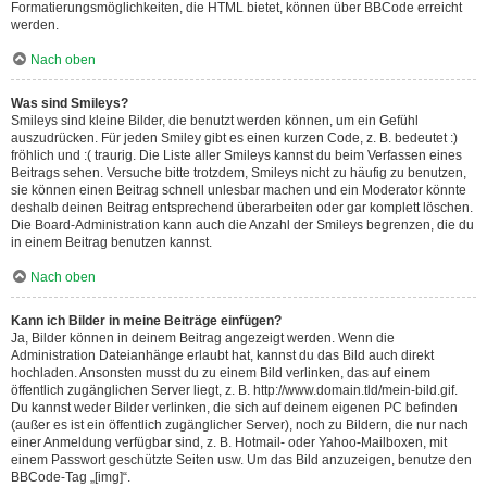
Formatierungsmöglichkeiten, die HTML bietet, können über BBCode erreicht
werden.
Nach oben
Was sind Smileys?
Smileys sind kleine Bilder, die benutzt werden können, um ein Gefühl
auszudrücken. Für jeden Smiley gibt es einen kurzen Code, z. B. bedeutet :)
fröhlich und :( traurig. Die Liste aller Smileys kannst du beim Verfassen eines
Beitrags sehen. Versuche bitte trotzdem, Smileys nicht zu häufig zu benutzen,
sie können einen Beitrag schnell unlesbar machen und ein Moderator könnte
deshalb deinen Beitrag entsprechend überarbeiten oder gar komplett löschen.
Die Board-Administration kann auch die Anzahl der Smileys begrenzen, die du
in einem Beitrag benutzen kannst.
Nach oben
Kann ich Bilder in meine Beiträge einfügen?
Ja, Bilder können in deinem Beitrag angezeigt werden. Wenn die
Administration Dateianhänge erlaubt hat, kannst du das Bild auch direkt
hochladen. Ansonsten musst du zu einem Bild verlinken, das auf einem
öffentlich zugänglichen Server liegt, z. B. http://www.domain.tld/mein-bild.gif.
Du kannst weder Bilder verlinken, die sich auf deinem eigenen PC befinden
(außer es ist ein öffentlich zugänglicher Server), noch zu Bildern, die nur nach
einer Anmeldung verfügbar sind, z. B. Hotmail- oder Yahoo-Mailboxen, mit
einem Passwort geschützte Seiten usw. Um das Bild anzuzeigen, benutze den
BBCode-Tag „[img]“.