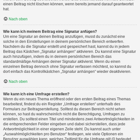
einen Beitrag nicht löschen können, wenn bereits jemand darauf geantwortet
hat.
Nach oben
Wie kann ich meinem Beitrag eine Signatur anfügen?
Um eine Signatur an deinen Beitrag anzufügen, musst du zunächst eine
solche in den Einstellungen in deinem persönlichen Bereich entwerfen.
Nachdem du die Signatur erstellt und gespeichert hast, kannst du in jedem
Beitrag das Kästchen „Signatur anhängen“ aktivieren. Du kannst eine Signatur
auch hinzufügen, indem du in deinem persönlichen Bereich das
standardmäßige Anhängen deiner Signatur aktivierst. Wenn du einen
einzelnen Beitrag dennoch ohne Signatur verfassen möchtest, so kannst du
dort einfach das Kontrollkästchen „Signatur anhängen“ wieder deaktivieren.
Nach oben
Wie kann ich eine Umfrage erstellen?
Wenn du ein neues Thema eröffnest oder den ersten Beitrag eines Themas
bearbeitest, findest du ein Register „Umfrage erstellen“ unterhalb des
Formulars zur Beitragserstellung. Solltest du diesen Bereich nicht sehen
können, so hast du wahrscheinlich nicht die Berechtigung, Umfragen zu
erstellen. Du solltest einen Titel und mindestens zwei Antwortmöglichkeiten in
die entsprechenden Felder eingeben und dabei sicherstellen, dass jede
Antwortmöglichkeit in einer eigenen Zeile steht. Du kannst auch unter
„Auswahlmöglichkeiten pro Benutzer“ festlegen, wie viele Optionen ein
Benutzer auswählen kann, welches Zeitlimit für die Umfrage gilt (0 bedeutet