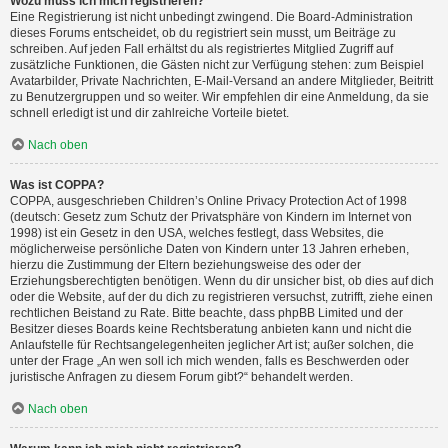
Wozu muss ich mich registrieren?
Eine Registrierung ist nicht unbedingt zwingend. Die Board-Administration
dieses Forums entscheidet, ob du registriert sein musst, um Beiträge zu
schreiben. Auf jeden Fall erhältst du als registriertes Mitglied Zugriff auf
zusätzliche Funktionen, die Gästen nicht zur Verfügung stehen: zum Beispiel
Avatarbilder, Private Nachrichten, E-Mail-Versand an andere Mitglieder, Beitritt
zu Benutzergruppen und so weiter. Wir empfehlen dir eine Anmeldung, da sie
schnell erledigt ist und dir zahlreiche Vorteile bietet.
Nach oben
Was ist COPPA?
COPPA, ausgeschrieben Children’s Online Privacy Protection Act of 1998
(deutsch: Gesetz zum Schutz der Privatsphäre von Kindern im Internet von
1998) ist ein Gesetz in den USA, welches festlegt, dass Websites, die
möglicherweise persönliche Daten von Kindern unter 13 Jahren erheben,
hierzu die Zustimmung der Eltern beziehungsweise des oder der
Erziehungsberechtigten benötigen. Wenn du dir unsicher bist, ob dies auf dich
oder die Website, auf der du dich zu registrieren versuchst, zutrifft, ziehe einen
rechtlichen Beistand zu Rate. Bitte beachte, dass phpBB Limited und der
Besitzer dieses Boards keine Rechtsberatung anbieten kann und nicht die
Anlaufstelle für Rechtsangelegenheiten jeglicher Art ist; außer solchen, die
unter der Frage „An wen soll ich mich wenden, falls es Beschwerden oder
juristische Anfragen zu diesem Forum gibt?“ behandelt werden.
Nach oben