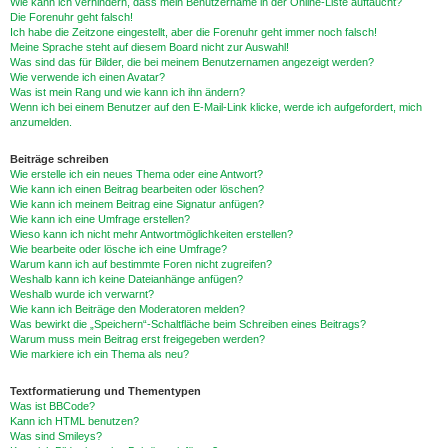
Wie kann ich verhindern, dass mein Benutzername in der Online-Liste auftaucht?
Die Forenuhr geht falsch!
Ich habe die Zeitzone eingestellt, aber die Forenuhr geht immer noch falsch!
Meine Sprache steht auf diesem Board nicht zur Auswahl!
Was sind das für Bilder, die bei meinem Benutzernamen angezeigt werden?
Wie verwende ich einen Avatar?
Was ist mein Rang und wie kann ich ihn ändern?
Wenn ich bei einem Benutzer auf den E-Mail-Link klicke, werde ich aufgefordert, mich
anzumelden.
Beiträge schreiben
Wie erstelle ich ein neues Thema oder eine Antwort?
Wie kann ich einen Beitrag bearbeiten oder löschen?
Wie kann ich meinem Beitrag eine Signatur anfügen?
Wie kann ich eine Umfrage erstellen?
Wieso kann ich nicht mehr Antwortmöglichkeiten erstellen?
Wie bearbeite oder lösche ich eine Umfrage?
Warum kann ich auf bestimmte Foren nicht zugreifen?
Weshalb kann ich keine Dateianhänge anfügen?
Weshalb wurde ich verwarnt?
Wie kann ich Beiträge den Moderatoren melden?
Was bewirkt die „Speichern“-Schaltfläche beim Schreiben eines Beitrags?
Warum muss mein Beitrag erst freigegeben werden?
Wie markiere ich ein Thema als neu?
Textformatierung und Thementypen
Was ist BBCode?
Kann ich HTML benutzen?
Was sind Smileys?