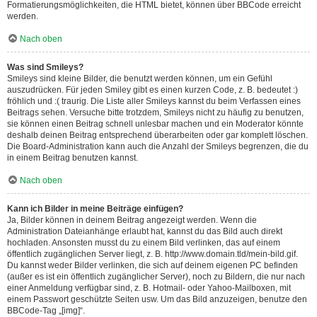
Formatierungsmöglichkeiten, die HTML bietet, können über BBCode erreicht
werden.
Nach oben
Was sind Smileys?
Smileys sind kleine Bilder, die benutzt werden können, um ein Gefühl
auszudrücken. Für jeden Smiley gibt es einen kurzen Code, z. B. bedeutet :)
fröhlich und :( traurig. Die Liste aller Smileys kannst du beim Verfassen eines
Beitrags sehen. Versuche bitte trotzdem, Smileys nicht zu häufig zu benutzen,
sie können einen Beitrag schnell unlesbar machen und ein Moderator könnte
deshalb deinen Beitrag entsprechend überarbeiten oder gar komplett löschen.
Die Board-Administration kann auch die Anzahl der Smileys begrenzen, die du
in einem Beitrag benutzen kannst.
Nach oben
Kann ich Bilder in meine Beiträge einfügen?
Ja, Bilder können in deinem Beitrag angezeigt werden. Wenn die
Administration Dateianhänge erlaubt hat, kannst du das Bild auch direkt
hochladen. Ansonsten musst du zu einem Bild verlinken, das auf einem
öffentlich zugänglichen Server liegt, z. B. http://www.domain.tld/mein-bild.gif.
Du kannst weder Bilder verlinken, die sich auf deinem eigenen PC befinden
(außer es ist ein öffentlich zugänglicher Server), noch zu Bildern, die nur nach
einer Anmeldung verfügbar sind, z. B. Hotmail- oder Yahoo-Mailboxen, mit
einem Passwort geschützte Seiten usw. Um das Bild anzuzeigen, benutze den
BBCode-Tag „[img]“.