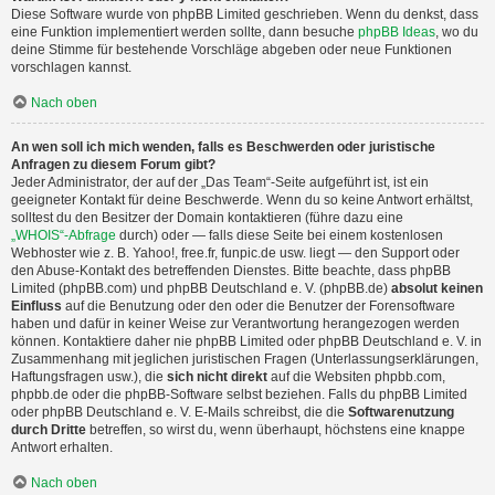
Diese Software wurde von phpBB Limited geschrieben. Wenn du denkst, dass
eine Funktion implementiert werden sollte, dann besuche
phpBB Ideas
, wo du
deine Stimme für bestehende Vorschläge abgeben oder neue Funktionen
vorschlagen kannst.
Nach oben
An wen soll ich mich wenden, falls es Beschwerden oder juristische
Anfragen zu diesem Forum gibt?
Jeder Administrator, der auf der „Das Team“-Seite aufgeführt ist, ist ein
geeigneter Kontakt für deine Beschwerde. Wenn du so keine Antwort erhältst,
solltest du den Besitzer der Domain kontaktieren (führe dazu eine
„WHOIS“-Abfrage
durch) oder — falls diese Seite bei einem kostenlosen
Webhoster wie z. B. Yahoo!, free.fr, funpic.de usw. liegt — den Support oder
den Abuse-Kontakt des betreffenden Dienstes. Bitte beachte, dass phpBB
Limited (phpBB.com) und phpBB Deutschland e. V. (phpBB.de)
absolut keinen
Einfluss
auf die Benutzung oder den oder die Benutzer der Forensoftware
haben und dafür in keiner Weise zur Verantwortung herangezogen werden
können. Kontaktiere daher nie phpBB Limited oder phpBB Deutschland e. V. in
Zusammenhang mit jeglichen juristischen Fragen (Unterlassungserklärungen,
Haftungsfragen usw.), die
sich nicht direkt
auf die Websiten phpbb.com,
phpbb.de oder die phpBB-Software selbst beziehen. Falls du phpBB Limited
oder phpBB Deutschland e. V. E-Mails schreibst, die die
Softwarenutzung
durch Dritte
betreffen, so wirst du, wenn überhaupt, höchstens eine knappe
Antwort erhalten.
Nach oben