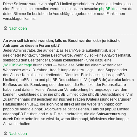
Diese Software wurde von phpBB Limited geschrieben. Wenn du denkst, dass
eine Funktion implementiert werden sollte, dann besuche
phpBB Ideas
, wo du
deine Stimme für bestehende Vorschläge abgeben oder neue Funktionen
vorschlagen kannst.
Nach oben
An wen soll ich mich wenden, falls es Beschwerden oder juristische
Anfragen zu diesem Forum gibt?
Jeder Administrator, der auf der „Das Team“-Seite aufgeführt ist, ist ein
geeigneter Kontakt für deine Beschwerde. Wenn du so keine Antwort erhältst,
solltest du den Besitzer der Domain kontaktieren (führe dazu eine
„WHOIS“-Abfrage
durch) oder — falls diese Seite bei einem kostenlosen
Webhoster wie z. B. Yahoo!, free.fr, funpic.de usw. liegt — den Support oder
den Abuse-Kontakt des betreffenden Dienstes. Bitte beachte, dass phpBB
Limited (phpBB.com) und phpBB Deutschland e. V. (phpBB.de)
absolut keinen
Einfluss
auf die Benutzung oder den oder die Benutzer der Forensoftware
haben und dafür in keiner Weise zur Verantwortung herangezogen werden
können. Kontaktiere daher nie phpBB Limited oder phpBB Deutschland e. V. in
Zusammenhang mit jeglichen juristischen Fragen (Unterlassungserklärungen,
Haftungsfragen usw.), die
sich nicht direkt
auf die Websiten phpbb.com,
phpbb.de oder die phpBB-Software selbst beziehen. Falls du phpBB Limited
oder phpBB Deutschland e. V. E-Mails schreibst, die die
Softwarenutzung
durch Dritte
betreffen, so wirst du, wenn überhaupt, höchstens eine knappe
Antwort erhalten.
Nach oben