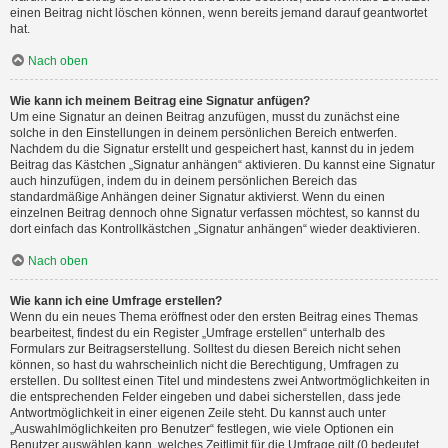
einen Beitrag nicht löschen können, wenn bereits jemand darauf geantwortet
hat.
Nach oben
Wie kann ich meinem Beitrag eine Signatur anfügen?
Um eine Signatur an deinen Beitrag anzufügen, musst du zunächst eine
solche in den Einstellungen in deinem persönlichen Bereich entwerfen.
Nachdem du die Signatur erstellt und gespeichert hast, kannst du in jedem
Beitrag das Kästchen „Signatur anhängen“ aktivieren. Du kannst eine Signatur
auch hinzufügen, indem du in deinem persönlichen Bereich das
standardmäßige Anhängen deiner Signatur aktivierst. Wenn du einen
einzelnen Beitrag dennoch ohne Signatur verfassen möchtest, so kannst du
dort einfach das Kontrollkästchen „Signatur anhängen“ wieder deaktivieren.
Nach oben
Wie kann ich eine Umfrage erstellen?
Wenn du ein neues Thema eröffnest oder den ersten Beitrag eines Themas
bearbeitest, findest du ein Register „Umfrage erstellen“ unterhalb des
Formulars zur Beitragserstellung. Solltest du diesen Bereich nicht sehen
können, so hast du wahrscheinlich nicht die Berechtigung, Umfragen zu
erstellen. Du solltest einen Titel und mindestens zwei Antwortmöglichkeiten in
die entsprechenden Felder eingeben und dabei sicherstellen, dass jede
Antwortmöglichkeit in einer eigenen Zeile steht. Du kannst auch unter
„Auswahlmöglichkeiten pro Benutzer“ festlegen, wie viele Optionen ein
Benutzer auswählen kann, welches Zeitlimit für die Umfrage gilt (0 bedeutet