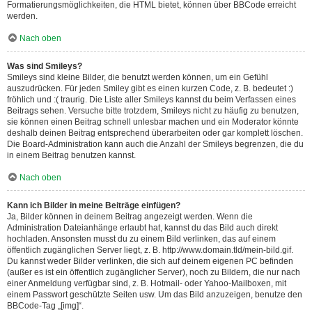
Formatierungsmöglichkeiten, die HTML bietet, können über BBCode erreicht
werden.
Nach oben
Was sind Smileys?
Smileys sind kleine Bilder, die benutzt werden können, um ein Gefühl
auszudrücken. Für jeden Smiley gibt es einen kurzen Code, z. B. bedeutet :)
fröhlich und :( traurig. Die Liste aller Smileys kannst du beim Verfassen eines
Beitrags sehen. Versuche bitte trotzdem, Smileys nicht zu häufig zu benutzen,
sie können einen Beitrag schnell unlesbar machen und ein Moderator könnte
deshalb deinen Beitrag entsprechend überarbeiten oder gar komplett löschen.
Die Board-Administration kann auch die Anzahl der Smileys begrenzen, die du
in einem Beitrag benutzen kannst.
Nach oben
Kann ich Bilder in meine Beiträge einfügen?
Ja, Bilder können in deinem Beitrag angezeigt werden. Wenn die
Administration Dateianhänge erlaubt hat, kannst du das Bild auch direkt
hochladen. Ansonsten musst du zu einem Bild verlinken, das auf einem
öffentlich zugänglichen Server liegt, z. B. http://www.domain.tld/mein-bild.gif.
Du kannst weder Bilder verlinken, die sich auf deinem eigenen PC befinden
(außer es ist ein öffentlich zugänglicher Server), noch zu Bildern, die nur nach
einer Anmeldung verfügbar sind, z. B. Hotmail- oder Yahoo-Mailboxen, mit
einem Passwort geschützte Seiten usw. Um das Bild anzuzeigen, benutze den
BBCode-Tag „[img]“.