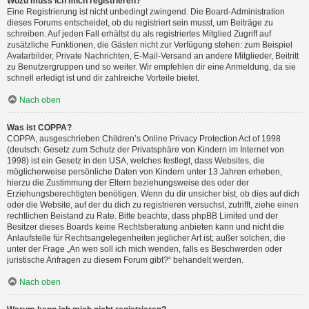
Wozu muss ich mich registrieren?
Eine Registrierung ist nicht unbedingt zwingend. Die Board-Administration
dieses Forums entscheidet, ob du registriert sein musst, um Beiträge zu
schreiben. Auf jeden Fall erhältst du als registriertes Mitglied Zugriff auf
zusätzliche Funktionen, die Gästen nicht zur Verfügung stehen: zum Beispiel
Avatarbilder, Private Nachrichten, E-Mail-Versand an andere Mitglieder, Beitritt
zu Benutzergruppen und so weiter. Wir empfehlen dir eine Anmeldung, da sie
schnell erledigt ist und dir zahlreiche Vorteile bietet.
Nach oben
Was ist COPPA?
COPPA, ausgeschrieben Children’s Online Privacy Protection Act of 1998
(deutsch: Gesetz zum Schutz der Privatsphäre von Kindern im Internet von
1998) ist ein Gesetz in den USA, welches festlegt, dass Websites, die
möglicherweise persönliche Daten von Kindern unter 13 Jahren erheben,
hierzu die Zustimmung der Eltern beziehungsweise des oder der
Erziehungsberechtigten benötigen. Wenn du dir unsicher bist, ob dies auf dich
oder die Website, auf der du dich zu registrieren versuchst, zutrifft, ziehe einen
rechtlichen Beistand zu Rate. Bitte beachte, dass phpBB Limited und der
Besitzer dieses Boards keine Rechtsberatung anbieten kann und nicht die
Anlaufstelle für Rechtsangelegenheiten jeglicher Art ist; außer solchen, die
unter der Frage „An wen soll ich mich wenden, falls es Beschwerden oder
juristische Anfragen zu diesem Forum gibt?“ behandelt werden.
Nach oben