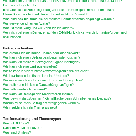
Wie kann ich verhindern, dass mein Benutzername in der Online-Liste auftaucht?
Die Forenuhr geht falsch!
Ich habe die Zeitzone eingestellt, aber die Forenuhr geht immer noch falsch!
Meine Sprache steht auf diesem Board nicht zur Auswahl!
Was sind das für Bilder, die bei meinem Benutzernamen angezeigt werden?
Wie verwende ich einen Avatar?
Was ist mein Rang und wie kann ich ihn ändern?
Wenn ich bei einem Benutzer auf den E-Mail-Link klicke, werde ich aufgefordert, mich
anzumelden.
Beiträge schreiben
Wie erstelle ich ein neues Thema oder eine Antwort?
Wie kann ich einen Beitrag bearbeiten oder löschen?
Wie kann ich meinem Beitrag eine Signatur anfügen?
Wie kann ich eine Umfrage erstellen?
Wieso kann ich nicht mehr Antwortmöglichkeiten erstellen?
Wie bearbeite oder lösche ich eine Umfrage?
Warum kann ich auf bestimmte Foren nicht zugreifen?
Weshalb kann ich keine Dateianhänge anfügen?
Weshalb wurde ich verwarnt?
Wie kann ich Beiträge den Moderatoren melden?
Was bewirkt die „Speichern“-Schaltfläche beim Schreiben eines Beitrags?
Warum muss mein Beitrag erst freigegeben werden?
Wie markiere ich ein Thema als neu?
Textformatierung und Thementypen
Was ist BBCode?
Kann ich HTML benutzen?
Was sind Smileys?