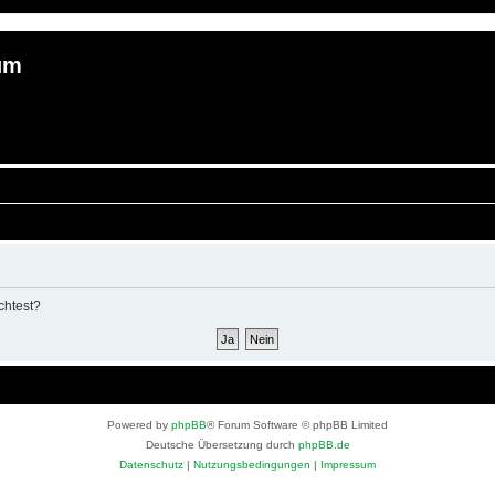
um
chtest?
Powered by
phpBB
® Forum Software © phpBB Limited
Deutsche Übersetzung durch
phpBB.de
Datenschutz
|
Nutzungsbedingungen
|
Impressum