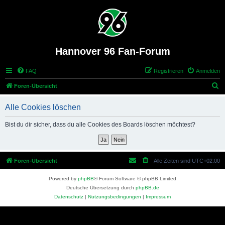
Hannover 96 Fan-Forum
FAQ
Registrieren
Anmelden
S
Foren-Übersicht
u
Alle Cookies löschen
c
h
Bist du dir sicher, dass du alle Cookies des Boards löschen möchtest?
e
Foren-Übersicht
Alle Zeiten sind
UTC+02:00
Powered by
phpBB
® Forum Software © phpBB Limited
Deutsche Übersetzung durch
phpBB.de
Datenschutz
|
Nutzungsbedingungen
|
Impressum