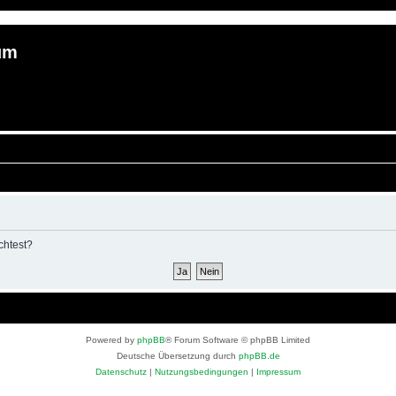
um
chtest?
Powered by
phpBB
® Forum Software © phpBB Limited
Deutsche Übersetzung durch
phpBB.de
Datenschutz
|
Nutzungsbedingungen
|
Impressum