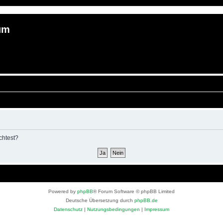
um
chtest?
Powered by
phpBB
® Forum Software © phpBB Limited
Deutsche Übersetzung durch
phpBB.de
Datenschutz
|
Nutzungsbedingungen
|
Impressum