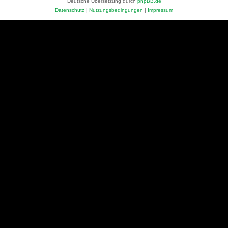
Deutsche Übersetzung durch
phpBB.de
Datenschutz
|
Nutzungsbedingungen
|
Impressum