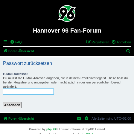
Hannover 96 Fan-Forum
FAQ
Registrieren
Anmelden
S
Foren-Übersicht
u
Passwort zurücksetzen
c
h
E-Mail-Adresse:
Du musst die E-Mail-Adresse angeben, die in deinem Profil hinterlegt ist. Diese hast du
e
bei der Registrierung angegeben oder nachträglich in deinem persönlichen Bereich
geändert.
Foren-Übersicht
Alle Zeiten sind
UTC+02:00
Powered by
phpBB
® Forum Software © phpBB Limited