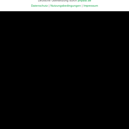
Deutsche Übersetzung durch
phpBB.de
Datenschutz
|
Nutzungsbedingungen
|
Impressum