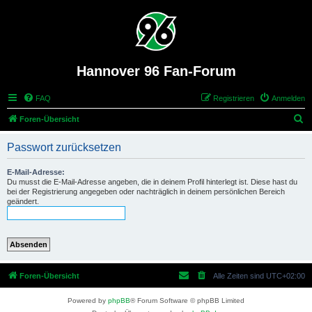
Hannover 96 Fan-Forum
FAQ
Registrieren
Anmelden
S
Foren-Übersicht
u
Passwort zurücksetzen
c
h
E-Mail-Adresse:
Du musst die E-Mail-Adresse angeben, die in deinem Profil hinterlegt ist. Diese hast du
e
bei der Registrierung angegeben oder nachträglich in deinem persönlichen Bereich
geändert.
Foren-Übersicht
Alle Zeiten sind
UTC+02:00
Powered by
phpBB
® Forum Software © phpBB Limited