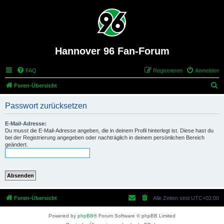
Hannover 96 Fan-Forum
FAQ
Registrieren
Anmelden
S
Foren-Übersicht
u
Passwort zurücksetzen
c
h
E-Mail-Adresse:
Du musst die E-Mail-Adresse angeben, die in deinem Profil hinterlegt ist. Diese hast du
e
bei der Registrierung angegeben oder nachträglich in deinem persönlichen Bereich
geändert.
Foren-Übersicht
Alle Zeiten sind
UTC+02:00
Powered by
phpBB
® Forum Software © phpBB Limited