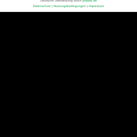
Deutsche Übersetzung durch
phpBB.de
Datenschutz
|
Nutzungsbedingungen
|
Impressum