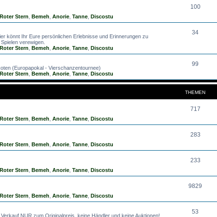
100
Roter Stern
,
Bemeh
,
Anorie
,
Tanne
,
Discostu
34
ier könnt Ihr Eure persönlichen Erlebnisse und Erinnerungen zu
Spielen verewigen.
Roter Stern
,
Bemeh
,
Anorie
,
Tanne
,
Discostu
99
Roten (Europapokal - Vierschanzentournee)
Roter Stern
,
Bemeh
,
Anorie
,
Tanne
,
Discostu
THEMEN
717
Roter Stern
,
Bemeh
,
Anorie
,
Tanne
,
Discostu
283
Roter Stern
,
Bemeh
,
Anorie
,
Tanne
,
Discostu
233
Roter Stern
,
Bemeh
,
Anorie
,
Tanne
,
Discostu
9829
Roter Stern
,
Bemeh
,
Anorie
,
Tanne
,
Discostu
53
: Verkauf NUR zum Originalpreis, keine Händler und keine Auktionen!