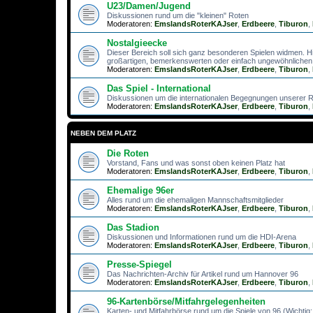
U23/Damen/Jugend
Diskussionen rund um die "kleinen" Roten
Moderatoren:
EmslandsRoterKAJser
,
Erdbeere
,
Tiburon
,
Nostalgieecke
Dieser Bereich soll sich ganz besonderen Spielen widmen. H
großartigen, bemerkenswerten oder einfach ungewöhnlichen 
Moderatoren:
EmslandsRoterKAJser
,
Erdbeere
,
Tiburon
,
Das Spiel - International
Diskussionen um die internationalen Begegnungen unserer 
Moderatoren:
EmslandsRoterKAJser
,
Erdbeere
,
Tiburon
,
NEBEN DEM PLATZ
Die Roten
Vorstand, Fans und was sonst oben keinen Platz hat
Moderatoren:
EmslandsRoterKAJser
,
Erdbeere
,
Tiburon
,
Ehemalige 96er
Alles rund um die ehemaligen Mannschaftsmitglieder
Moderatoren:
EmslandsRoterKAJser
,
Erdbeere
,
Tiburon
,
Das Stadion
Diskussionen und Informationen rund um die HDI-Arena
Moderatoren:
EmslandsRoterKAJser
,
Erdbeere
,
Tiburon
,
Presse-Spiegel
Das Nachrichten-Archiv für Artikel rund um Hannover 96
Moderatoren:
EmslandsRoterKAJser
,
Erdbeere
,
Tiburon
,
96-Kartenbörse/Mitfahrgelegenheiten
Karten- und Mitfahrbörse rund um die Spiele von 96 (Wichtig