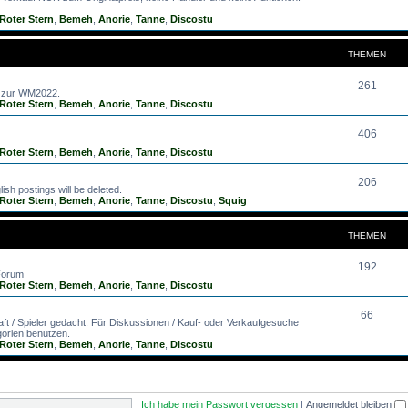
Roter Stern
,
Bemeh
,
Anorie
,
Tanne
,
Discostu
THEMEN
261
d zur WM2022.
Roter Stern
,
Bemeh
,
Anorie
,
Tanne
,
Discostu
406
Roter Stern
,
Bemeh
,
Anorie
,
Tanne
,
Discostu
206
ish postings will be deleted.
Roter Stern
,
Bemeh
,
Anorie
,
Tanne
,
Discostu
,
Squig
THEMEN
192
 Forum
Roter Stern
,
Bemeh
,
Anorie
,
Tanne
,
Discostu
66
aft / Spieler gedacht. Für Diskussionen / Kauf- oder Verkaufgesuche
gorien benutzen.
Roter Stern
,
Bemeh
,
Anorie
,
Tanne
,
Discostu
Ich habe mein Passwort vergessen
|
Angemeldet bleiben