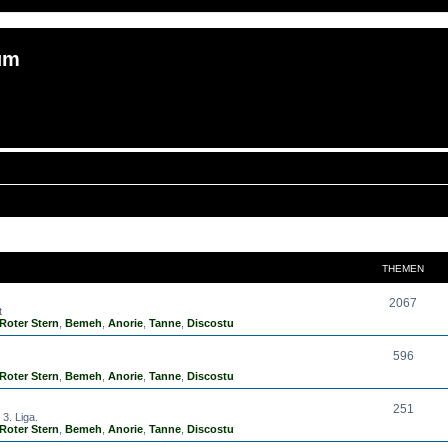
um
THEMEN
2067
t
Roter Stern
,
Bemeh
,
Anorie
,
Tanne
,
Discostu
596
Roter Stern
,
Bemeh
,
Anorie
,
Tanne
,
Discostu
251
3. Liga.
Roter Stern
,
Bemeh
,
Anorie
,
Tanne
,
Discostu