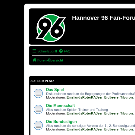
Hannover 96 Fan-For
Schnellzugriff
FAQ
Foren-Übersicht
AUF DEM PLATZ
Das Spiel
Diskussionen rund um die Begegnungen der Profimannschaf
Moderatoren:
EmslandsRoterKAJser
,
Erdbeere
,
Tiburon
,
Die Mannschaft
Alles rund um Spieler, Trainer und Training
Moderatoren:
EmslandsRoterKAJser
,
Erdbeere
,
Tiburon
,
Die Bundesligen
Alles rund um die sonstigen Vereine der 1., 2. Bundesliga und 
Moderatoren:
EmslandsRoterKAJser
,
Erdbeere
,
Tiburon
,