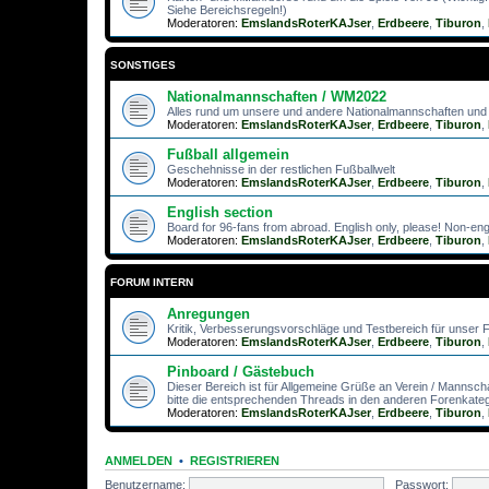
Siehe Bereichsregeln!)
Moderatoren:
EmslandsRoterKAJser
,
Erdbeere
,
Tiburon
,
SONSTIGES
Nationalmannschaften / WM2022
Alles rund um unsere und andere Nationalmannschaften un
Moderatoren:
EmslandsRoterKAJser
,
Erdbeere
,
Tiburon
,
Fußball allgemein
Geschehnisse in der restlichen Fußballwelt
Moderatoren:
EmslandsRoterKAJser
,
Erdbeere
,
Tiburon
,
English section
Board for 96-fans from abroad. English only, please! Non-engl
Moderatoren:
EmslandsRoterKAJser
,
Erdbeere
,
Tiburon
,
FORUM INTERN
Anregungen
Kritik, Verbesserungsvorschläge und Testbereich für unser
Moderatoren:
EmslandsRoterKAJser
,
Erdbeere
,
Tiburon
,
Pinboard / Gästebuch
Dieser Bereich ist für Allgemeine Grüße an Verein / Mannsch
bitte die entsprechenden Threads in den anderen Forenkate
Moderatoren:
EmslandsRoterKAJser
,
Erdbeere
,
Tiburon
,
ANMELDEN
•
REGISTRIEREN
Benutzername:
Passwort: