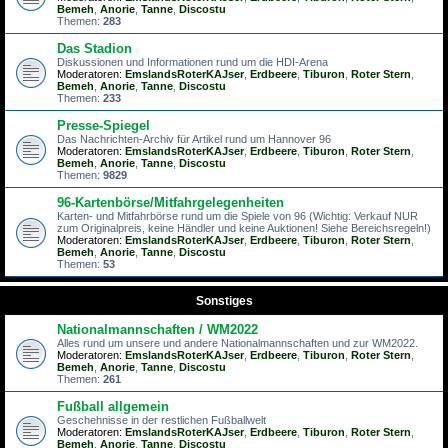
Bemeh
,
Anorie
,
Tanne
,
Discostu
Themen:
283
Das Stadion
Diskussionen und Informationen rund um die HDI-Arena
Moderatoren:
EmslandsRoterKAJser
,
Erdbeere
,
Tiburon
,
Roter Stern
,
Bemeh
,
Anorie
,
Tanne
,
Discostu
Themen:
233
Presse-Spiegel
Das Nachrichten-Archiv für Artikel rund um Hannover 96
Moderatoren:
EmslandsRoterKAJser
,
Erdbeere
,
Tiburon
,
Roter Stern
,
Bemeh
,
Anorie
,
Tanne
,
Discostu
Themen:
9829
96-Kartenbörse/Mitfahrgelegenheiten
Karten- und Mitfahrbörse rund um die Spiele von 96 (Wichtig: Verkauf NUR
zum Originalpreis, keine Händler und keine Auktionen! Siehe Bereichsregeln!)
Moderatoren:
EmslandsRoterKAJser
,
Erdbeere
,
Tiburon
,
Roter Stern
,
Bemeh
,
Anorie
,
Tanne
,
Discostu
Themen:
53
Sonstiges
Nationalmannschaften / WM2022
Alles rund um unsere und andere Nationalmannschaften und zur WM2022.
Moderatoren:
EmslandsRoterKAJser
,
Erdbeere
,
Tiburon
,
Roter Stern
,
Bemeh
,
Anorie
,
Tanne
,
Discostu
Themen:
261
Fußball allgemein
Geschehnisse in der restlichen Fußballwelt
Moderatoren:
EmslandsRoterKAJser
,
Erdbeere
,
Tiburon
,
Roter Stern
,
Bemeh
,
Anorie
,
Tanne
,
Discostu