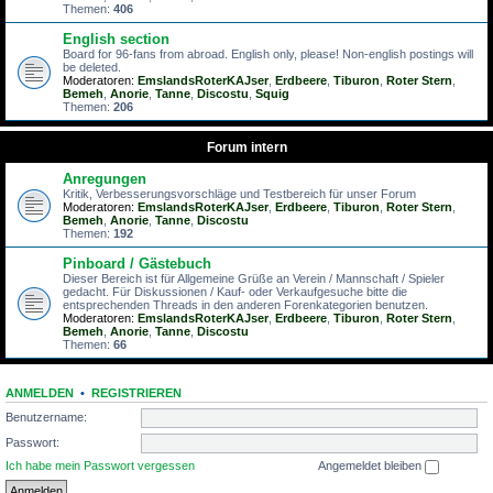
Themen:
406
English section
Board for 96-fans from abroad. English only, please! Non-english postings will
be deleted.
Moderatoren:
EmslandsRoterKAJser
,
Erdbeere
,
Tiburon
,
Roter Stern
,
Bemeh
,
Anorie
,
Tanne
,
Discostu
,
Squig
Themen:
206
Forum intern
Anregungen
Kritik, Verbesserungsvorschläge und Testbereich für unser Forum
Moderatoren:
EmslandsRoterKAJser
,
Erdbeere
,
Tiburon
,
Roter Stern
,
Bemeh
,
Anorie
,
Tanne
,
Discostu
Themen:
192
Pinboard / Gästebuch
Dieser Bereich ist für Allgemeine Grüße an Verein / Mannschaft / Spieler
gedacht. Für Diskussionen / Kauf- oder Verkaufgesuche bitte die
entsprechenden Threads in den anderen Forenkategorien benutzen.
Moderatoren:
EmslandsRoterKAJser
,
Erdbeere
,
Tiburon
,
Roter Stern
,
Bemeh
,
Anorie
,
Tanne
,
Discostu
Themen:
66
ANMELDEN
•
REGISTRIEREN
Benutzername:
Passwort:
Ich habe mein Passwort vergessen
Angemeldet bleiben