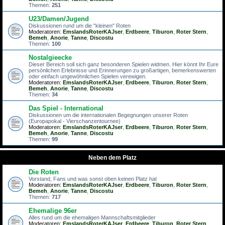
Themen:
251
U23/Damen/Jugend
Diskussionen rund um die "kleinen" Roten
Moderatoren:
EmslandsRoterKAJser
,
Erdbeere
,
Tiburon
,
Roter Stern
,
Bemeh
,
Anorie
,
Tanne
,
Discostu
Themen:
100
Nostalgieecke
Dieser Bereich soll sich ganz besonderen Spielen widmen. Hier könnt Ihr Eure
persönlichen Erlebnisse und Erinnerungen zu großartigen, bemerkenswerten
oder einfach ungewöhnlichen Spielen verewigen.
Moderatoren:
EmslandsRoterKAJser
,
Erdbeere
,
Tiburon
,
Roter Stern
,
Bemeh
,
Anorie
,
Tanne
,
Discostu
Themen:
34
Das Spiel - International
Diskussionen um die internationalen Begegnungen unserer Roten
(Europapokal - Vierschanzentournee)
Moderatoren:
EmslandsRoterKAJser
,
Erdbeere
,
Tiburon
,
Roter Stern
,
Bemeh
,
Anorie
,
Tanne
,
Discostu
Themen:
99
Neben dem Platz
Die Roten
Vorstand, Fans und was sonst oben keinen Platz hat
Moderatoren:
EmslandsRoterKAJser
,
Erdbeere
,
Tiburon
,
Roter Stern
,
Bemeh
,
Anorie
,
Tanne
,
Discostu
Themen:
717
Ehemalige 96er
Alles rund um die ehemaligen Mannschaftsmitglieder
Moderatoren:
EmslandsRoterKAJser
,
Erdbeere
,
Tiburon
,
Roter Stern
,