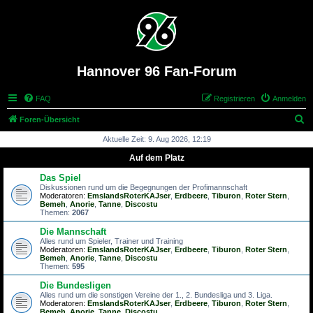
Hannover 96 Fan-Forum
FAQ
Registrieren
Anmelden
S
Foren-Übersicht
u
Aktuelle Zeit: 9. Aug 2026, 12:19
c
Auf dem Platz
h
Das Spiel
e
Diskussionen rund um die Begegnungen der Profimannschaft
Moderatoren:
EmslandsRoterKAJser
,
Erdbeere
,
Tiburon
,
Roter Stern
,
Bemeh
,
Anorie
,
Tanne
,
Discostu
Themen:
2067
Die Mannschaft
Alles rund um Spieler, Trainer und Training
Moderatoren:
EmslandsRoterKAJser
,
Erdbeere
,
Tiburon
,
Roter Stern
,
Bemeh
,
Anorie
,
Tanne
,
Discostu
Themen:
595
Die Bundesligen
Alles rund um die sonstigen Vereine der 1., 2. Bundesliga und 3. Liga.
Moderatoren:
EmslandsRoterKAJser
,
Erdbeere
,
Tiburon
,
Roter Stern
,
Bemeh
,
Anorie
,
Tanne
,
Discostu