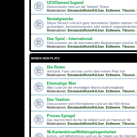
U23/Damen/Jugend
Diskussionen rund um die "kleinen" Roten
Moderatoren:
EmslandsRoterKAJser
,
Erdbeere
,
Tiburon
,
Nostalgieecke
Dieser Bereich soll sich ganz besonderen Spielen widmen. H
großartigen, bemerkenswerten oder einfach ungewöhnlichen 
Moderatoren:
EmslandsRoterKAJser
,
Erdbeere
,
Tiburon
,
Das Spiel - International
Diskussionen um die internationalen Begegnungen unserer 
Moderatoren:
EmslandsRoterKAJser
,
Erdbeere
,
Tiburon
,
NEBEN DEM PLATZ
Die Roten
Vorstand, Fans und was sonst oben keinen Platz hat
Moderatoren:
EmslandsRoterKAJser
,
Erdbeere
,
Tiburon
,
Ehemalige 96er
Alles rund um die ehemaligen Mannschaftsmitglieder
Moderatoren:
EmslandsRoterKAJser
,
Erdbeere
,
Tiburon
,
Das Stadion
Diskussionen und Informationen rund um die HDI-Arena
Moderatoren:
EmslandsRoterKAJser
,
Erdbeere
,
Tiburon
,
Presse-Spiegel
Das Nachrichten-Archiv für Artikel rund um Hannover 96
Moderatoren:
EmslandsRoterKAJser
,
Erdbeere
,
Tiburon
,
96-Kartenbörse/Mitfahrgelegenheiten
Karten- und Mitfahrbörse rund um die Spiele von 96 (Wichtig