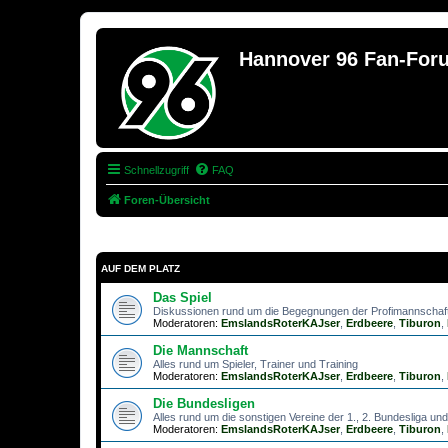
Hannover 96 Fan-For
Schnellzugriff
FAQ
Foren-Übersicht
AUF DEM PLATZ
Das Spiel
Diskussionen rund um die Begegnungen der Profimannschaf
Moderatoren:
EmslandsRoterKAJser
,
Erdbeere
,
Tiburon
,
Die Mannschaft
Alles rund um Spieler, Trainer und Training
Moderatoren:
EmslandsRoterKAJser
,
Erdbeere
,
Tiburon
,
Die Bundesligen
Alles rund um die sonstigen Vereine der 1., 2. Bundesliga und 
Moderatoren:
EmslandsRoterKAJser
,
Erdbeere
,
Tiburon
,