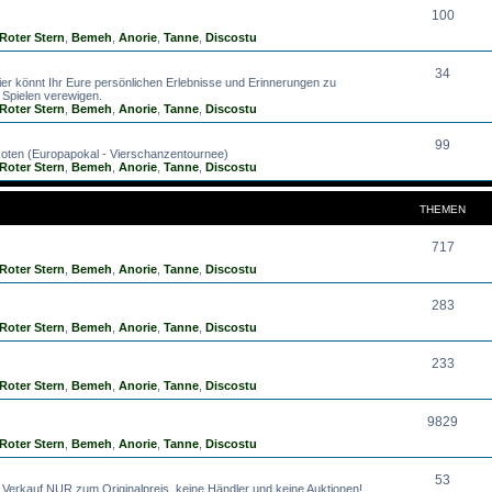
100
Roter Stern
,
Bemeh
,
Anorie
,
Tanne
,
Discostu
34
ier könnt Ihr Eure persönlichen Erlebnisse und Erinnerungen zu
Spielen verewigen.
Roter Stern
,
Bemeh
,
Anorie
,
Tanne
,
Discostu
99
Roten (Europapokal - Vierschanzentournee)
Roter Stern
,
Bemeh
,
Anorie
,
Tanne
,
Discostu
THEMEN
717
Roter Stern
,
Bemeh
,
Anorie
,
Tanne
,
Discostu
283
Roter Stern
,
Bemeh
,
Anorie
,
Tanne
,
Discostu
233
Roter Stern
,
Bemeh
,
Anorie
,
Tanne
,
Discostu
9829
Roter Stern
,
Bemeh
,
Anorie
,
Tanne
,
Discostu
53
: Verkauf NUR zum Originalpreis, keine Händler und keine Auktionen!