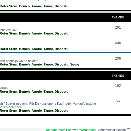
Roter Stern
,
Bemeh
,
Anorie
,
Tanne
,
Discostu
THEMEN
261
d zur WM2022.
Roter Stern
,
Bemeh
,
Anorie
,
Tanne
,
Discostu
406
Roter Stern
,
Bemeh
,
Anorie
,
Tanne
,
Discostu
206
ish postings will be deleted.
Roter Stern
,
Bemeh
,
Anorie
,
Tanne
,
Discostu
,
Squig
THEMEN
192
 Forum
Roter Stern
,
Bemeh
,
Anorie
,
Tanne
,
Discostu
66
aft / Spieler gedacht. Für Diskussionen / Kauf- oder Verkaufgesuche
gorien benutzen.
Roter Stern
,
Bemeh
,
Anorie
,
Tanne
,
Discostu
Ich habe mein Passwort vergessen
|
Angemeldet bleiben