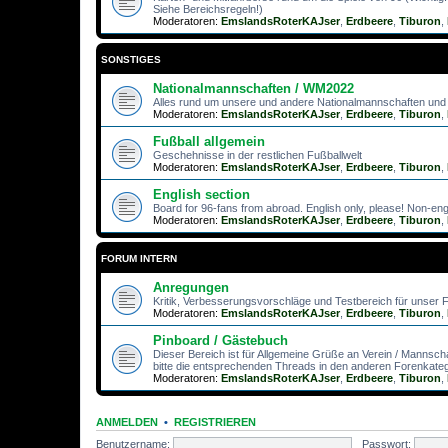
Siehe Bereichsregeln!)
Moderatoren:
EmslandsRoterKAJser
,
Erdbeere
,
Tiburon
,
SONSTIGES
Nationalmannschaften / WM2022
Alles rund um unsere und andere Nationalmannschaften un
Moderatoren:
EmslandsRoterKAJser
,
Erdbeere
,
Tiburon
,
Fußball allgemein
Geschehnisse in der restlichen Fußballwelt
Moderatoren:
EmslandsRoterKAJser
,
Erdbeere
,
Tiburon
,
English section
Board for 96-fans from abroad. English only, please! Non-engl
Moderatoren:
EmslandsRoterKAJser
,
Erdbeere
,
Tiburon
,
FORUM INTERN
Anregungen
Kritik, Verbesserungsvorschläge und Testbereich für unser
Moderatoren:
EmslandsRoterKAJser
,
Erdbeere
,
Tiburon
,
Pinboard / Gästebuch
Dieser Bereich ist für Allgemeine Grüße an Verein / Mannsch
bitte die entsprechenden Threads in den anderen Forenkate
Moderatoren:
EmslandsRoterKAJser
,
Erdbeere
,
Tiburon
,
ANMELDEN
•
REGISTRIEREN
Benutzername:
Passwort: