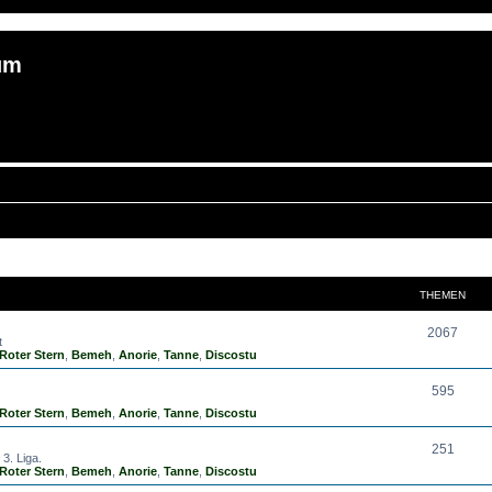
um
THEMEN
2067
t
Roter Stern
,
Bemeh
,
Anorie
,
Tanne
,
Discostu
595
Roter Stern
,
Bemeh
,
Anorie
,
Tanne
,
Discostu
251
3. Liga.
Roter Stern
,
Bemeh
,
Anorie
,
Tanne
,
Discostu