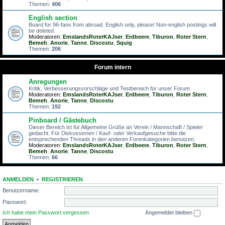
Themen:
406
English section
Board for 96-fans from abroad. English only, please! Non-english postings will
be deleted.
Moderatoren:
EmslandsRoterKAJser
,
Erdbeere
,
Tiburon
,
Roter Stern
,
Bemeh
,
Anorie
,
Tanne
,
Discostu
,
Squig
Themen:
206
Forum intern
Anregungen
Kritik, Verbesserungsvorschläge und Testbereich für unser Forum
Moderatoren:
EmslandsRoterKAJser
,
Erdbeere
,
Tiburon
,
Roter Stern
,
Bemeh
,
Anorie
,
Tanne
,
Discostu
Themen:
192
Pinboard / Gästebuch
Dieser Bereich ist für Allgemeine Grüße an Verein / Mannschaft / Spieler
gedacht. Für Diskussionen / Kauf- oder Verkaufgesuche bitte die
entsprechenden Threads in den anderen Forenkategorien benutzen.
Moderatoren:
EmslandsRoterKAJser
,
Erdbeere
,
Tiburon
,
Roter Stern
,
Bemeh
,
Anorie
,
Tanne
,
Discostu
Themen:
66
ANMELDEN
•
REGISTRIEREN
Benutzername:
Passwort:
Ich habe mein Passwort vergessen
Angemeldet bleiben