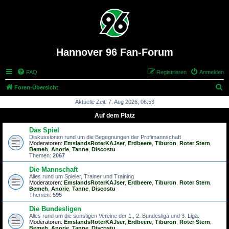
Hannover 96 Fan-Forum
FAQ
Registrieren
Anmelden
S
Foren-Übersicht
u
Aktuelle Zeit: 7. Aug 2026, 06:53
c
Auf dem Platz
h
Das Spiel
e
Diskussionen rund um die Begegnungen der Profimannschaft
Moderatoren:
EmslandsRoterKAJser
,
Erdbeere
,
Tiburon
,
Roter Stern
,
Bemeh
,
Anorie
,
Tanne
,
Discostu
Themen:
2067
Die Mannschaft
Alles rund um Spieler, Trainer und Training
Moderatoren:
EmslandsRoterKAJser
,
Erdbeere
,
Tiburon
,
Roter Stern
,
Bemeh
,
Anorie
,
Tanne
,
Discostu
Themen:
595
Die Bundesligen
Alles rund um die sonstigen Vereine der 1., 2. Bundesliga und 3. Liga.
Moderatoren:
EmslandsRoterKAJser
,
Erdbeere
,
Tiburon
,
Roter Stern
,
Bemeh
,
Anorie
,
Tanne
,
Discostu