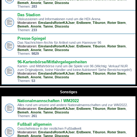
Bemeh
,
Anorie
,
Tanne
,
Discostu
Themen:
283
Das Stadion
Diskussionen und Informationen rund um die HDI-Arena
Moderatoren:
EmslandsRoterKAJser
,
Erdbeere
,
Tiburon
,
Roter Stern
,
Bemeh
,
Anorie
,
Tanne
,
Discostu
Themen:
233
Presse-Spiegel
Das Nachrichten-Archiv für Artikel rund um Hannover 96
Moderatoren:
EmslandsRoterKAJser
,
Erdbeere
,
Tiburon
,
Roter Stern
,
Bemeh
,
Anorie
,
Tanne
,
Discostu
Themen:
9829
96-Kartenbörse/Mitfahrgelegenheiten
Karten- und Mitfahrbörse rund um die Spiele von 96 (Wichtig: Verkauf NUR
zum Originalpreis, keine Händler und keine Auktionen! Siehe Bereichsregeln!)
Moderatoren:
EmslandsRoterKAJser
,
Erdbeere
,
Tiburon
,
Roter Stern
,
Bemeh
,
Anorie
,
Tanne
,
Discostu
Themen:
53
Sonstiges
Nationalmannschaften / WM2022
Alles rund um unsere und andere Nationalmannschaften und zur WM2022.
Moderatoren:
EmslandsRoterKAJser
,
Erdbeere
,
Tiburon
,
Roter Stern
,
Bemeh
,
Anorie
,
Tanne
,
Discostu
Themen:
261
Fußball allgemein
Geschehnisse in der restlichen Fußballwelt
Moderatoren:
EmslandsRoterKAJser
,
Erdbeere
,
Tiburon
,
Roter Stern
,
Bemeh
,
Anorie
,
Tanne
,
Discostu