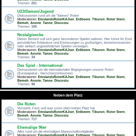
Themen:
251
U23/Damen/Jugend
Diskussionen rund um die "kleinen" Roten
Moderatoren:
EmslandsRoterKAJser
,
Erdbeere
,
Tiburon
,
Roter Stern
,
Bemeh
,
Anorie
,
Tanne
,
Discostu
Themen:
100
Nostalgieecke
Dieser Bereich soll sich ganz besonderen Spielen widmen. Hier könnt Ihr Eure
persönlichen Erlebnisse und Erinnerungen zu großartigen, bemerkenswerten
oder einfach ungewöhnlichen Spielen verewigen.
Moderatoren:
EmslandsRoterKAJser
,
Erdbeere
,
Tiburon
,
Roter Stern
,
Bemeh
,
Anorie
,
Tanne
,
Discostu
Themen:
34
Das Spiel - International
Diskussionen um die internationalen Begegnungen unserer Roten
(Europapokal - Vierschanzentournee)
Moderatoren:
EmslandsRoterKAJser
,
Erdbeere
,
Tiburon
,
Roter Stern
,
Bemeh
,
Anorie
,
Tanne
,
Discostu
Themen:
99
Neben dem Platz
Die Roten
Vorstand, Fans und was sonst oben keinen Platz hat
Moderatoren:
EmslandsRoterKAJser
,
Erdbeere
,
Tiburon
,
Roter Stern
,
Bemeh
,
Anorie
,
Tanne
,
Discostu
Themen:
717
Ehemalige 96er
Alles rund um die ehemaligen Mannschaftsmitglieder
Moderatoren:
EmslandsRoterKAJser
,
Erdbeere
,
Tiburon
,
Roter Stern
,