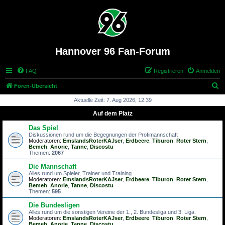
Hannover 96 Fan-Forum
FAQ
Registrieren
Anmelden
S
Foren-Übersicht
u
Aktuelle Zeit: 7. Aug 2026, 12:39
c
Auf dem Platz
h
Das Spiel
e
Diskussionen rund um die Begegnungen der Profimannschaft
Moderatoren:
EmslandsRoterKAJser
,
Erdbeere
,
Tiburon
,
Roter Stern
,
Bemeh
,
Anorie
,
Tanne
,
Discostu
Themen:
2067
Die Mannschaft
Alles rund um Spieler, Trainer und Training
Moderatoren:
EmslandsRoterKAJser
,
Erdbeere
,
Tiburon
,
Roter Stern
,
Bemeh
,
Anorie
,
Tanne
,
Discostu
Themen:
595
Die Bundesligen
Alles rund um die sonstigen Vereine der 1., 2. Bundesliga und 3. Liga.
Moderatoren:
EmslandsRoterKAJser
,
Erdbeere
,
Tiburon
,
Roter Stern
,
Bemeh
,
Anorie
,
Tanne
,
Discostu