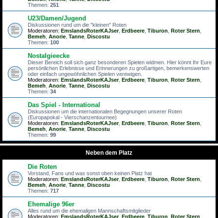
Themen:
251
U23/Damen/Jugend
Diskussionen rund um die "kleinen" Roten
Moderatoren:
EmslandsRoterKAJser
,
Erdbeere
,
Tiburon
,
Roter Stern
,
Bemeh
,
Anorie
,
Tanne
,
Discostu
Themen:
100
Nostalgieecke
Dieser Bereich soll sich ganz besonderen Spielen widmen. Hier könnt Ihr Eure
persönlichen Erlebnisse und Erinnerungen zu großartigen, bemerkenswerten
oder einfach ungewöhnlichen Spielen verewigen.
Moderatoren:
EmslandsRoterKAJser
,
Erdbeere
,
Tiburon
,
Roter Stern
,
Bemeh
,
Anorie
,
Tanne
,
Discostu
Themen:
34
Das Spiel - International
Diskussionen um die internationalen Begegnungen unserer Roten
(Europapokal - Vierschanzentournee)
Moderatoren:
EmslandsRoterKAJser
,
Erdbeere
,
Tiburon
,
Roter Stern
,
Bemeh
,
Anorie
,
Tanne
,
Discostu
Themen:
99
Neben dem Platz
Die Roten
Vorstand, Fans und was sonst oben keinen Platz hat
Moderatoren:
EmslandsRoterKAJser
,
Erdbeere
,
Tiburon
,
Roter Stern
,
Bemeh
,
Anorie
,
Tanne
,
Discostu
Themen:
717
Ehemalige 96er
Alles rund um die ehemaligen Mannschaftsmitglieder
Moderatoren:
EmslandsRoterKAJser
,
Erdbeere
,
Tiburon
,
Roter Stern
,