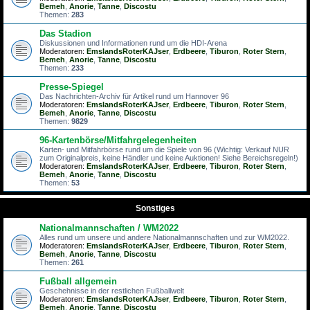
Bemeh
,
Anorie
,
Tanne
,
Discostu
Themen:
283
Das Stadion
Diskussionen und Informationen rund um die HDI-Arena
Moderatoren:
EmslandsRoterKAJser
,
Erdbeere
,
Tiburon
,
Roter Stern
,
Bemeh
,
Anorie
,
Tanne
,
Discostu
Themen:
233
Presse-Spiegel
Das Nachrichten-Archiv für Artikel rund um Hannover 96
Moderatoren:
EmslandsRoterKAJser
,
Erdbeere
,
Tiburon
,
Roter Stern
,
Bemeh
,
Anorie
,
Tanne
,
Discostu
Themen:
9829
96-Kartenbörse/Mitfahrgelegenheiten
Karten- und Mitfahrbörse rund um die Spiele von 96 (Wichtig: Verkauf NUR
zum Originalpreis, keine Händler und keine Auktionen! Siehe Bereichsregeln!)
Moderatoren:
EmslandsRoterKAJser
,
Erdbeere
,
Tiburon
,
Roter Stern
,
Bemeh
,
Anorie
,
Tanne
,
Discostu
Themen:
53
Sonstiges
Nationalmannschaften / WM2022
Alles rund um unsere und andere Nationalmannschaften und zur WM2022.
Moderatoren:
EmslandsRoterKAJser
,
Erdbeere
,
Tiburon
,
Roter Stern
,
Bemeh
,
Anorie
,
Tanne
,
Discostu
Themen:
261
Fußball allgemein
Geschehnisse in der restlichen Fußballwelt
Moderatoren:
EmslandsRoterKAJser
,
Erdbeere
,
Tiburon
,
Roter Stern
,
Bemeh
,
Anorie
,
Tanne
,
Discostu