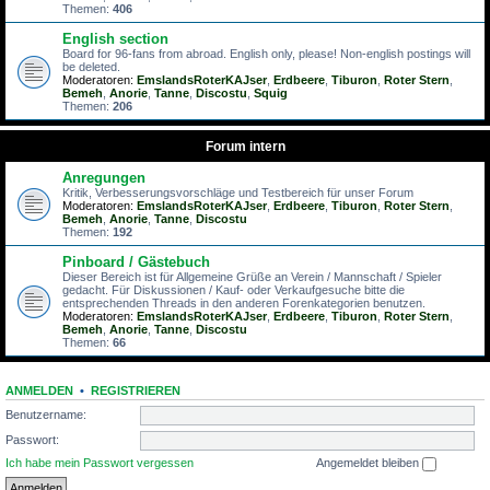
Themen:
406
English section
Board for 96-fans from abroad. English only, please! Non-english postings will
be deleted.
Moderatoren:
EmslandsRoterKAJser
,
Erdbeere
,
Tiburon
,
Roter Stern
,
Bemeh
,
Anorie
,
Tanne
,
Discostu
,
Squig
Themen:
206
Forum intern
Anregungen
Kritik, Verbesserungsvorschläge und Testbereich für unser Forum
Moderatoren:
EmslandsRoterKAJser
,
Erdbeere
,
Tiburon
,
Roter Stern
,
Bemeh
,
Anorie
,
Tanne
,
Discostu
Themen:
192
Pinboard / Gästebuch
Dieser Bereich ist für Allgemeine Grüße an Verein / Mannschaft / Spieler
gedacht. Für Diskussionen / Kauf- oder Verkaufgesuche bitte die
entsprechenden Threads in den anderen Forenkategorien benutzen.
Moderatoren:
EmslandsRoterKAJser
,
Erdbeere
,
Tiburon
,
Roter Stern
,
Bemeh
,
Anorie
,
Tanne
,
Discostu
Themen:
66
ANMELDEN
•
REGISTRIEREN
Benutzername:
Passwort:
Ich habe mein Passwort vergessen
Angemeldet bleiben