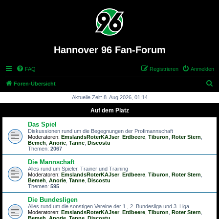
Hannover 96 Fan-Forum
FAQ
Registrieren
Anmelden
S
Foren-Übersicht
u
Aktuelle Zeit: 8. Aug 2026, 01:14
c
Auf dem Platz
h
Das Spiel
e
Diskussionen rund um die Begegnungen der Profimannschaft
Moderatoren:
EmslandsRoterKAJser
,
Erdbeere
,
Tiburon
,
Roter Stern
,
Bemeh
,
Anorie
,
Tanne
,
Discostu
Themen:
2067
Die Mannschaft
Alles rund um Spieler, Trainer und Training
Moderatoren:
EmslandsRoterKAJser
,
Erdbeere
,
Tiburon
,
Roter Stern
,
Bemeh
,
Anorie
,
Tanne
,
Discostu
Themen:
595
Die Bundesligen
Alles rund um die sonstigen Vereine der 1., 2. Bundesliga und 3. Liga.
Moderatoren:
EmslandsRoterKAJser
,
Erdbeere
,
Tiburon
,
Roter Stern
,
Bemeh
,
Anorie
,
Tanne
,
Discostu