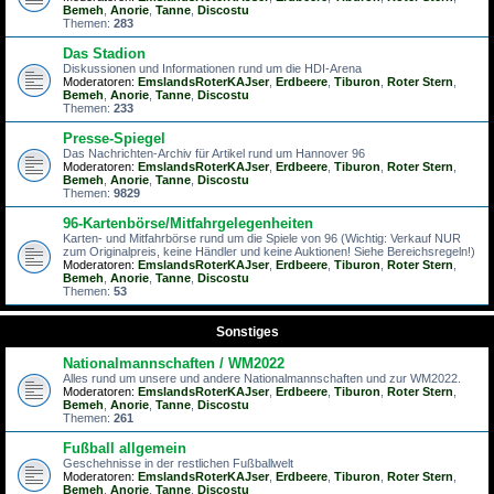
Bemeh
,
Anorie
,
Tanne
,
Discostu
Themen:
283
Das Stadion
Diskussionen und Informationen rund um die HDI-Arena
Moderatoren:
EmslandsRoterKAJser
,
Erdbeere
,
Tiburon
,
Roter Stern
,
Bemeh
,
Anorie
,
Tanne
,
Discostu
Themen:
233
Presse-Spiegel
Das Nachrichten-Archiv für Artikel rund um Hannover 96
Moderatoren:
EmslandsRoterKAJser
,
Erdbeere
,
Tiburon
,
Roter Stern
,
Bemeh
,
Anorie
,
Tanne
,
Discostu
Themen:
9829
96-Kartenbörse/Mitfahrgelegenheiten
Karten- und Mitfahrbörse rund um die Spiele von 96 (Wichtig: Verkauf NUR
zum Originalpreis, keine Händler und keine Auktionen! Siehe Bereichsregeln!)
Moderatoren:
EmslandsRoterKAJser
,
Erdbeere
,
Tiburon
,
Roter Stern
,
Bemeh
,
Anorie
,
Tanne
,
Discostu
Themen:
53
Sonstiges
Nationalmannschaften / WM2022
Alles rund um unsere und andere Nationalmannschaften und zur WM2022.
Moderatoren:
EmslandsRoterKAJser
,
Erdbeere
,
Tiburon
,
Roter Stern
,
Bemeh
,
Anorie
,
Tanne
,
Discostu
Themen:
261
Fußball allgemein
Geschehnisse in der restlichen Fußballwelt
Moderatoren:
EmslandsRoterKAJser
,
Erdbeere
,
Tiburon
,
Roter Stern
,
Bemeh
,
Anorie
,
Tanne
,
Discostu