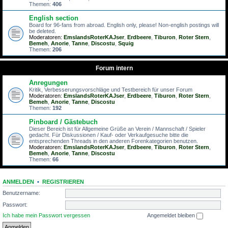
Themen:
406
English section
Board for 96-fans from abroad. English only, please! Non-english postings will
be deleted.
Moderatoren:
EmslandsRoterKAJser
,
Erdbeere
,
Tiburon
,
Roter Stern
,
Bemeh
,
Anorie
,
Tanne
,
Discostu
,
Squig
Themen:
206
Forum intern
Anregungen
Kritik, Verbesserungsvorschläge und Testbereich für unser Forum
Moderatoren:
EmslandsRoterKAJser
,
Erdbeere
,
Tiburon
,
Roter Stern
,
Bemeh
,
Anorie
,
Tanne
,
Discostu
Themen:
192
Pinboard / Gästebuch
Dieser Bereich ist für Allgemeine Grüße an Verein / Mannschaft / Spieler
gedacht. Für Diskussionen / Kauf- oder Verkaufgesuche bitte die
entsprechenden Threads in den anderen Forenkategorien benutzen.
Moderatoren:
EmslandsRoterKAJser
,
Erdbeere
,
Tiburon
,
Roter Stern
,
Bemeh
,
Anorie
,
Tanne
,
Discostu
Themen:
66
ANMELDEN
•
REGISTRIEREN
Benutzername:
Passwort:
Ich habe mein Passwort vergessen
Angemeldet bleiben