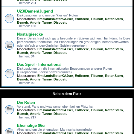
Themen:
251
U23/Damen/Jugend
Diskussionen rund um die "kleinen" Roten
Moderatoren:
EmslandsRoterKAJser
,
Erdbeere
,
Tiburon
,
Roter Stern
,
Bemeh
,
Anorie
,
Tanne
,
Discostu
Themen:
100
Nostalgieecke
Dieser Bereich soll sich ganz besonderen Spielen widmen. Hier könnt Ihr Eure
persönlichen Erlebnisse und Erinnerungen zu großartigen, bemerkenswerten
oder einfach ungewöhnlichen Spielen verewigen.
Moderatoren:
EmslandsRoterKAJser
,
Erdbeere
,
Tiburon
,
Roter Stern
,
Bemeh
,
Anorie
,
Tanne
,
Discostu
Themen:
34
Das Spiel - International
Diskussionen um die internationalen Begegnungen unserer Roten
(Europapokal - Vierschanzentournee)
Moderatoren:
EmslandsRoterKAJser
,
Erdbeere
,
Tiburon
,
Roter Stern
,
Bemeh
,
Anorie
,
Tanne
,
Discostu
Themen:
99
Neben dem Platz
Die Roten
Vorstand, Fans und was sonst oben keinen Platz hat
Moderatoren:
EmslandsRoterKAJser
,
Erdbeere
,
Tiburon
,
Roter Stern
,
Bemeh
,
Anorie
,
Tanne
,
Discostu
Themen:
717
Ehemalige 96er
Alles rund um die ehemaligen Mannschaftsmitglieder
Moderatoren:
EmslandsRoterKAJser
,
Erdbeere
,
Tiburon
,
Roter Stern
,