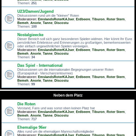
Themen:
251
U23/Damen/Jugend
Diskussionen rund um die "kleinen" Roten
Moderatoren:
EmslandsRoterKAJser
,
Erdbeere
,
Tiburon
,
Roter Stern
,
Bemeh
,
Anorie
,
Tanne
,
Discostu
Themen:
100
Nostalgieecke
Dieser Bereich soll sich ganz besonderen Spielen widmen. Hier könnt Ihr Eure
persönlichen Erlebnisse und Erinnerungen zu großartigen, bemerkenswerten
oder einfach ungewöhnlichen Spielen verewigen.
Moderatoren:
EmslandsRoterKAJser
,
Erdbeere
,
Tiburon
,
Roter Stern
,
Bemeh
,
Anorie
,
Tanne
,
Discostu
Themen:
34
Das Spiel - International
Diskussionen um die internationalen Begegnungen unserer Roten
(Europapokal - Vierschanzentournee)
Moderatoren:
EmslandsRoterKAJser
,
Erdbeere
,
Tiburon
,
Roter Stern
,
Bemeh
,
Anorie
,
Tanne
,
Discostu
Themen:
99
Neben dem Platz
Die Roten
Vorstand, Fans und was sonst oben keinen Platz hat
Moderatoren:
EmslandsRoterKAJser
,
Erdbeere
,
Tiburon
,
Roter Stern
,
Bemeh
,
Anorie
,
Tanne
,
Discostu
Themen:
717
Ehemalige 96er
Alles rund um die ehemaligen Mannschaftsmitglieder
Moderatoren:
EmslandsRoterKAJser
,
Erdbeere
,
Tiburon
,
Roter Stern
,