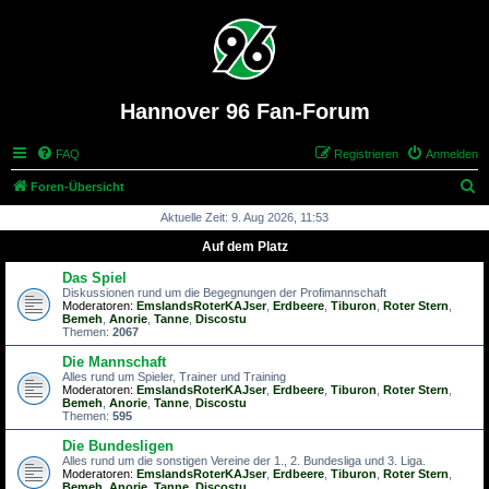
Hannover 96 Fan-Forum
FAQ
Registrieren
Anmelden
S
Foren-Übersicht
u
Aktuelle Zeit: 9. Aug 2026, 11:53
c
Auf dem Platz
h
Das Spiel
e
Diskussionen rund um die Begegnungen der Profimannschaft
Moderatoren:
EmslandsRoterKAJser
,
Erdbeere
,
Tiburon
,
Roter Stern
,
Bemeh
,
Anorie
,
Tanne
,
Discostu
Themen:
2067
Die Mannschaft
Alles rund um Spieler, Trainer und Training
Moderatoren:
EmslandsRoterKAJser
,
Erdbeere
,
Tiburon
,
Roter Stern
,
Bemeh
,
Anorie
,
Tanne
,
Discostu
Themen:
595
Die Bundesligen
Alles rund um die sonstigen Vereine der 1., 2. Bundesliga und 3. Liga.
Moderatoren:
EmslandsRoterKAJser
,
Erdbeere
,
Tiburon
,
Roter Stern
,
Bemeh
,
Anorie
,
Tanne
,
Discostu