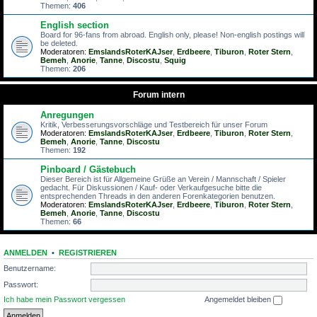
Themen:
406
English section
Board for 96-fans from abroad. English only, please! Non-english postings will
be deleted.
Moderatoren:
EmslandsRoterKAJser
,
Erdbeere
,
Tiburon
,
Roter Stern
,
Bemeh
,
Anorie
,
Tanne
,
Discostu
,
Squig
Themen:
206
Forum intern
Anregungen
Kritik, Verbesserungsvorschläge und Testbereich für unser Forum
Moderatoren:
EmslandsRoterKAJser
,
Erdbeere
,
Tiburon
,
Roter Stern
,
Bemeh
,
Anorie
,
Tanne
,
Discostu
Themen:
192
Pinboard / Gästebuch
Dieser Bereich ist für Allgemeine Grüße an Verein / Mannschaft / Spieler
gedacht. Für Diskussionen / Kauf- oder Verkaufgesuche bitte die
entsprechenden Threads in den anderen Forenkategorien benutzen.
Moderatoren:
EmslandsRoterKAJser
,
Erdbeere
,
Tiburon
,
Roter Stern
,
Bemeh
,
Anorie
,
Tanne
,
Discostu
Themen:
66
ANMELDEN
•
REGISTRIEREN
Benutzername:
Passwort:
Ich habe mein Passwort vergessen
Angemeldet bleiben