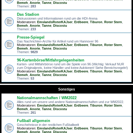
Bemeh
,
Anorie
,
Tanne
,
Discostu
Themen:
283
Das Stadion
Diskussionen und Informationen rund um die HDI-Arena
Moderatoren:
EmslandsRoterKAJser
,
Erdbeere
,
Tiburon
,
Roter Stern
,
Bemeh
,
Anorie
,
Tanne
,
Discostu
Themen:
233
Presse-Spiegel
Das Nachrichten-Archiv für Artikel rund um Hannover 96
Moderatoren:
EmslandsRoterKAJser
,
Erdbeere
,
Tiburon
,
Roter Stern
,
Bemeh
,
Anorie
,
Tanne
,
Discostu
Themen:
9829
96-Kartenbörse/Mitfahrgelegenheiten
Karten- und Mitfahrbörse rund um die Spiele von 96 (Wichtig: Verkauf NUR
zum Originalpreis, keine Händler und keine Auktionen! Siehe Bereichsregeln!)
Moderatoren:
EmslandsRoterKAJser
,
Erdbeere
,
Tiburon
,
Roter Stern
,
Bemeh
,
Anorie
,
Tanne
,
Discostu
Themen:
53
Sonstiges
Nationalmannschaften / WM2022
Alles rund um unsere und andere Nationalmannschaften und zur WM2022.
Moderatoren:
EmslandsRoterKAJser
,
Erdbeere
,
Tiburon
,
Roter Stern
,
Bemeh
,
Anorie
,
Tanne
,
Discostu
Themen:
261
Fußball allgemein
Geschehnisse in der restlichen Fußballwelt
Moderatoren:
EmslandsRoterKAJser
,
Erdbeere
,
Tiburon
,
Roter Stern
,
Bemeh
,
Anorie
,
Tanne
,
Discostu