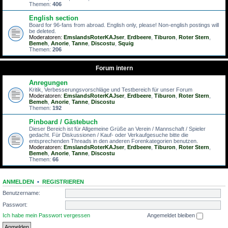
Themen:
406
English section
Board for 96-fans from abroad. English only, please! Non-english postings will
be deleted.
Moderatoren:
EmslandsRoterKAJser
,
Erdbeere
,
Tiburon
,
Roter Stern
,
Bemeh
,
Anorie
,
Tanne
,
Discostu
,
Squig
Themen:
206
Forum intern
Anregungen
Kritik, Verbesserungsvorschläge und Testbereich für unser Forum
Moderatoren:
EmslandsRoterKAJser
,
Erdbeere
,
Tiburon
,
Roter Stern
,
Bemeh
,
Anorie
,
Tanne
,
Discostu
Themen:
192
Pinboard / Gästebuch
Dieser Bereich ist für Allgemeine Grüße an Verein / Mannschaft / Spieler
gedacht. Für Diskussionen / Kauf- oder Verkaufgesuche bitte die
entsprechenden Threads in den anderen Forenkategorien benutzen.
Moderatoren:
EmslandsRoterKAJser
,
Erdbeere
,
Tiburon
,
Roter Stern
,
Bemeh
,
Anorie
,
Tanne
,
Discostu
Themen:
66
ANMELDEN
•
REGISTRIEREN
Benutzername:
Passwort:
Ich habe mein Passwort vergessen
Angemeldet bleiben