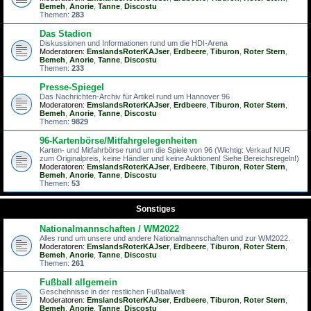
Bemeh
,
Anorie
,
Tanne
,
Discostu
Themen:
283
Das Stadion
Diskussionen und Informationen rund um die HDI-Arena
Moderatoren:
EmslandsRoterKAJser
,
Erdbeere
,
Tiburon
,
Roter Stern
,
Bemeh
,
Anorie
,
Tanne
,
Discostu
Themen:
233
Presse-Spiegel
Das Nachrichten-Archiv für Artikel rund um Hannover 96
Moderatoren:
EmslandsRoterKAJser
,
Erdbeere
,
Tiburon
,
Roter Stern
,
Bemeh
,
Anorie
,
Tanne
,
Discostu
Themen:
9829
96-Kartenbörse/Mitfahrgelegenheiten
Karten- und Mitfahrbörse rund um die Spiele von 96 (Wichtig: Verkauf NUR
zum Originalpreis, keine Händler und keine Auktionen! Siehe Bereichsregeln!)
Moderatoren:
EmslandsRoterKAJser
,
Erdbeere
,
Tiburon
,
Roter Stern
,
Bemeh
,
Anorie
,
Tanne
,
Discostu
Themen:
53
Sonstiges
Nationalmannschaften / WM2022
Alles rund um unsere und andere Nationalmannschaften und zur WM2022.
Moderatoren:
EmslandsRoterKAJser
,
Erdbeere
,
Tiburon
,
Roter Stern
,
Bemeh
,
Anorie
,
Tanne
,
Discostu
Themen:
261
Fußball allgemein
Geschehnisse in der restlichen Fußballwelt
Moderatoren:
EmslandsRoterKAJser
,
Erdbeere
,
Tiburon
,
Roter Stern
,
Bemeh
,
Anorie
,
Tanne
,
Discostu