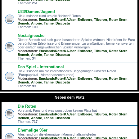
Themen:
251
U23/Damen/Jugend
Diskussionen rund um die "kleinen" Roten
Moderatoren:
EmslandsRoterKAJser
,
Erdbeere
,
Tiburon
,
Roter Stern
,
Bemeh
,
Anorie
,
Tanne
,
Discostu
Themen:
100
Nostalgieecke
Dieser Bereich soll sich ganz besonderen Spielen widmen. Hier könnt Ihr Eure
persönlichen Erlebnisse und Erinnerungen zu großartigen, bemerkenswerten
oder einfach ungewöhnlichen Spielen verewigen.
Moderatoren:
EmslandsRoterKAJser
,
Erdbeere
,
Tiburon
,
Roter Stern
,
Bemeh
,
Anorie
,
Tanne
,
Discostu
Themen:
34
Das Spiel - International
Diskussionen um die internationalen Begegnungen unserer Roten
(Europapokal - Vierschanzentournee)
Moderatoren:
EmslandsRoterKAJser
,
Erdbeere
,
Tiburon
,
Roter Stern
,
Bemeh
,
Anorie
,
Tanne
,
Discostu
Themen:
99
Neben dem Platz
Die Roten
Vorstand, Fans und was sonst oben keinen Platz hat
Moderatoren:
EmslandsRoterKAJser
,
Erdbeere
,
Tiburon
,
Roter Stern
,
Bemeh
,
Anorie
,
Tanne
,
Discostu
Themen:
717
Ehemalige 96er
Alles rund um die ehemaligen Mannschaftsmitglieder
Moderatoren:
EmslandsRoterKAJser
,
Erdbeere
,
Tiburon
,
Roter Stern
,