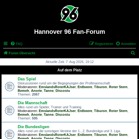
Hannover 96 Fan-Forum
FAQ
Registrieren
Anmelden
S
Foren-Übersicht
u
Aktuelle Zeit: 7. Aug 2026, 19:12
c
Auf dem Platz
h
Das Spiel
e
Diskussionen rund um die Begegnungen der Profimannschaft
Moderatoren:
EmslandsRoterKAJser
,
Erdbeere
,
Tiburon
,
Roter Stern
,
Bemeh
,
Anorie
,
Tanne
,
Discostu
Themen:
2067
Die Mannschaft
Alles rund um Spieler, Trainer und Training
Moderatoren:
EmslandsRoterKAJser
,
Erdbeere
,
Tiburon
,
Roter Stern
,
Bemeh
,
Anorie
,
Tanne
,
Discostu
Themen:
595
Die Bundesligen
Alles rund um die sonstigen Vereine der 1., 2. Bundesliga und 3. Liga.
Moderatoren:
EmslandsRoterKAJser
,
Erdbeere
,
Tiburon
,
Roter Stern
,
Bemeh
,
Anorie
,
Tanne
,
Discostu